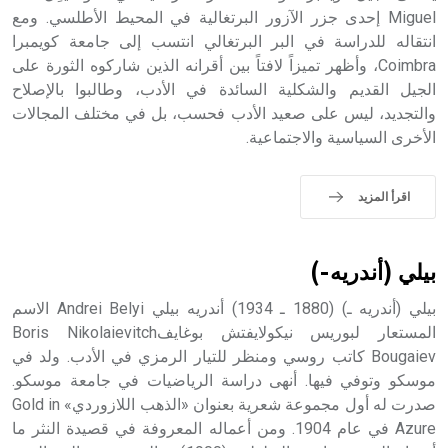
الملوك الذين حكموا مدينة إديسا (الرها) من أبجر الأول وحتى
Miguel إحدى جزر الآزور البرتغالية في المحيط الأطلسي. ومع
التاسع، وهم ينتسبون إلى أسرة أوسروين
انتقاله للدراسة في البر البرتغالي انتسب إلى جامعة كويمبرا
Coimbra، وأظهر تميزاً لافتاً بين أقرانه الذين شاركوه الثورة على
الجيل القديم والشكلية السائدة في الأدب، وطالبوا بالإصلاح
والتجديد، ليس على صعيد الأدب فحسب، بل في مختلف المجالات
الأخرى السياسية والاجتماعية.
- هل تعلم أن الأبجدية الكنعانية تتألف من /22/ علامة كتابية
sign تكتب منفصلة غير متصلة، وتعتمد المبدأ الأكوروفوني،
حيث تقتصر القيمة الصوتية للعلامة الك
اقرأ المزيد
بيلي (أندريه-)
بيلي (أندريه ـ) (1880 ـ 1934) أندريه بيلي Andrei Belyi الاسم
المستعار لبوريس نيكولايفتش بوغايفBoris Nikolaievitch
Bougaiev كاتب روسي ومنظر للتيار الرمزي في الأدب. ولد في
موسكو وتوفي فيها. أنهى دراسة الرياضيات في جامعة موسكو.
صدرت له أول مجموعة شعرية بعنوان «الذهب اللازوردي» Gold in
Azure في عام 1904. ومن أعماله المعروفة في قصيدة النثر ما