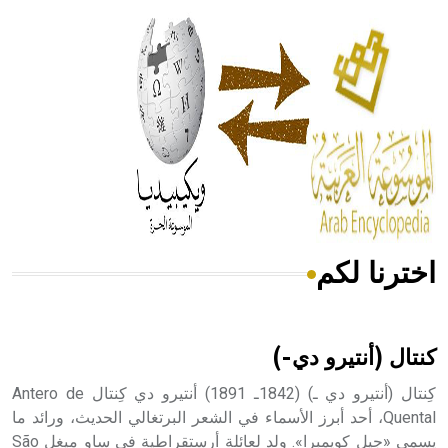
الحكم، الأدلة، تنظيم التغذية، ورسالته في جروح الرأس. ويعود
له الفضل بأنه حرر الطب من الدين والفلسفة.
- هل تعلم أن المرجان إفراز حيواني يتكون في البحر ويتركب
من مادة كربونات الكلسيوم، وهو أحمر أو شديد الحمرة وهو
أجود أنواعه، ويمتاز بكبر الحجم ويسمى الش
اخترنا لكم
هل تعلم أن الأبسيد كلمة فرنسية اللفظ تم اعتمادها مصطلحاً
أثرياً يستخدم في العمارة عموماً وفي العمارة الدينية الخاصة
بالكنائس خصوصاً، وفي الإنكليزية أب
كنتال (أنتيرو دي-)
كِنتال (أنتيرو دي ـ) (1842ـ 1891) أنتيرو دي كِنتال Antero de
Quental، أحد أبرز الأسماء في الشعر البرتغالي الحديث، ورائد ما
يسمى «جيل كويمبرا». ولد لعائلة أرستقراطية في ساو ميغِل São
- هل تعلم أن أبجر Abgar اسم معروف جيداً يعود إلى عدد من