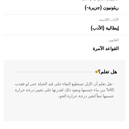
ريئونيون (جزيرة-)
الآداب اللاتينية
إيطالية (الأدب)
القانون
- هل تعلم أن الأبلق نوع من الفنون الهندسية التي ارتبطت
بالعمارة الإسلامية في بلاد الشام ومصر خاصة، حيث يحرص
القواعد الآمرة
المعمار على بناء مداميكه وخاصة في الواجهات
هل تعلم؟
- هل تعلم أن الإبل تستطيع البقاء على قيد الحياة حتى لو فقدت
40% من ماء جسمها ويعود ذلك لقدرتها على تغيير درجة حرارة
جسمها تبعاً لتغير درجة حرارة الجو،
- هل تعلم أن أبقراط كتب في الطب أربعة مؤلفات هي: