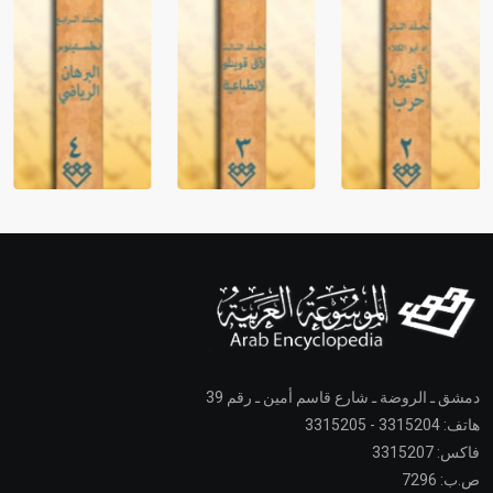
دمشق ـ الروضة ـ شارع قاسم أمين ـ رقم 39
هاتف: 3315204 - 3315205
فاكس: 3315207
ص.ب: 7296