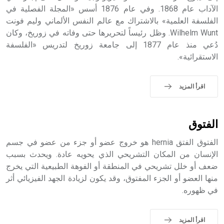
الملوك الذين حكموا مدينة إديسا (الرها) من أبجر الأول وحتى
الآداب عام 1868. وفي عام 1876 أسس «المجلة الفصلية في
التاسع، وهم ينتسبون إلى أسرة أوسروين
الفلسفة العلمية» بالاشتراك مع عالم النفس الألماني وليم فونت
Wilhelm Wunt. وظل رئيساً لتحريرها حتى وفاته في زوريخ، وكان
دُعي منذ عام 1877 إلى جامعة زوريخ لتدريس «الفلسفة
الاستقرائية».
- هل تعلم أن الأبجدية الكنعانية تتألف من /22/ علامة كتابية
sign تكتب منفصلة غير متصلة، وتعتمد المبدأ الأكوروفوني،
اقرأ المزيد
حيث تقتصر القيمة الصوتية للعلامة الك
الفتوق
الفتوق الفتق hernia هو خروج عضو أو جزء من عضو في جسم
الإنسان من المكان التشريحي الذي يحويه عادة. ويحدث بسبب
ضعف أو خلل تشريحي في المنطقة أو الفوهة الطبيعية التي يخرج
منها العضو أو الجزء المفتوق، وقد يكون لزيادة الجهد الفيزيائي أثر
في ظهوره.
اقرأ المزيد