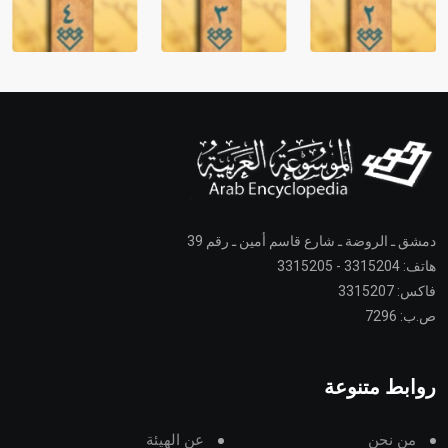
دمشق ـ الروضة ـ شارع قاسم أمين ـ رقم 39
هاتف: 3315204 - 3315205
فاكس: 3315207
ص.ب: 7296
روابط متنوعة
من نحن
عن الهيئة