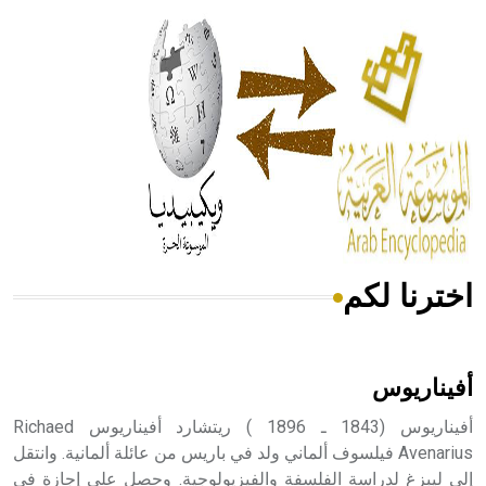
الحكم، الأدلة، تنظيم التغذية، ورسالته في جروح الرأس. ويعود
له الفضل بأنه حرر الطب من الدين والفلسفة.
- هل تعلم أن المرجان إفراز حيواني يتكون في البحر ويتركب
من مادة كربونات الكلسيوم، وهو أحمر أو شديد الحمرة وهو
أجود أنواعه، ويمتاز بكبر الحجم ويسمى الش
اخترنا لكم
هل تعلم أن الأبسيد كلمة فرنسية اللفظ تم اعتمادها مصطلحاً
أثرياً يستخدم في العمارة عموماً وفي العمارة الدينية الخاصة
بالكنائس خصوصاً، وفي الإنكليزية أب
أفيناريوس
أفيناريوس (1843 ـ 1896 ) ريتشارد أفيناريوس Richaed
Avenarius فيلسوف ألماني ولد في باريس من عائلة ألمانية. وانتقل
إلى ليبزغ لدراسة الفلسفة والفيزيولوجية. وحصل على إجازة في
- هل تعلم أن أبجر Abgar اسم معروف جيداً يعود إلى عدد من