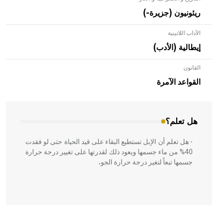
ريئونيون (جزيرة-)
الآداب اللاتينية
إيطالية (الأدب)
القانون
- هل تعلم أن الأبلق نوع من الفنون الهندسية التي ارتبطت
بالعمارة الإسلامية في بلاد الشام ومصر خاصة، حيث يحرص
القواعد الآمرة
المعمار على بناء مداميكه وخاصة في الواجهات
هل تعلم؟
- هل تعلم أن الإبل تستطيع البقاء على قيد الحياة حتى لو فقدت
40% من ماء جسمها ويعود ذلك لقدرتها على تغيير درجة حرارة
جسمها تبعاً لتغير درجة حرارة الجو،
- هل تعلم أن أبقراط كتب في الطب أربعة مؤلفات هي: