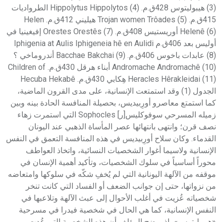
(3) هيبوليتوس 428ق.م. Hippolytus Hippolytos (4) الطرواديات
415ق.م. Trojan women Trôades (5) هيليني 412ق.م. Helen
Helenê (6) أوريستيس 408ق.م. Orestes Orestês (7) إفيغينيا في
أوليس بعد 406ق.م Iphigenia at Aulis Iphigeneia hê en Aulidi
(8) عابدات باخوس 406ق.م. Bacchae Bakchai (9) أندروماخي ؟
Andromache Andromachê (10) أبناء هرقل 430ق.م. Children of
Heracles Hêrakleidai (11) هِكابي 430ق.م. Hecuba Hekabê
الجدول (1) وقد استمتعت الإنسانية، على مدى القرون الماضية،
كما استمتع معاصرو أورِبيديس، بحصيلة المنافسة الحادة بينه وبين
زميله المسرحي سوفوكليس[ر] Sophocles التي استمرت زهاء
نصف قرن؛ وانتهى بانتهائها عصر المأساة الذهبي عند اليونان
القدماء. وكان سلاح أورِبيديس في هذه المنافسة التعمق في النفس
الإنسانية ولاسيما أغوار الشخصيات النسائية، واتخاذ العواطف
محوراً أساسياً في سلوك الشخصيات، وتأكيد أهمية الإنسان في
موقفه من الآلهة اليونانية التي لم يُخفِ شكّه في سلوكها وامتعاضه
من نزواتها، حتى إن جوانب الضعف أو الفساد التي كانت تنخر
شخصياته عُزيت في أغلب الأحوال إلى عبث الآلهة وتلاعبها في
النفس الإنسانية، كما هي الحال في شخصية فيدرا في مسرحية
«هيبوليتوس»، إذ يوضح المؤلف أن هذه الشخصية التي عُدت