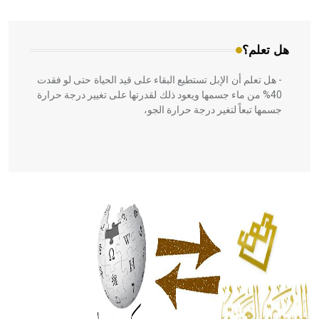
المعمار على بناء مداميكه وخاصة في الواجهات
هل تعلم؟
- هل تعلم أن الإبل تستطيع البقاء على قيد الحياة حتى لو فقدت
40% من ماء جسمها ويعود ذلك لقدرتها على تغيير درجة حرارة
جسمها تبعاً لتغير درجة حرارة الجو،
- هل تعلم أن أبقراط كتب في الطب أربعة مؤلفات هي:
الحكم، الأدلة، تنظيم التغذية، ورسالته في جروح الرأس. ويعود
له الفضل بأنه حرر الطب من الدين والفلسفة.
- هل تعلم أن المرجان إفراز حيواني يتكون في البحر ويتركب
من مادة كربونات الكلسيوم، وهو أحمر أو شديد الحمرة وهو