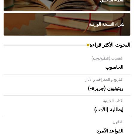
أسماء الباحثين
شراء النسخة الورقية
البحوث الأكثر قراءة
التقنيات (التكنولوجية)
الحاسوب
التاريخ و الجغرافية و الآثار
ريئونيون (جزيرة-)
الآداب اللاتينية
إيطالية (الأدب)
القانون
- هل تعلم أن الأبلق نوع من الفنون الهندسية التي ارتبطت
بالعمارة الإسلامية في بلاد الشام ومصر خاصة، حيث يحرص
القواعد الآمرة