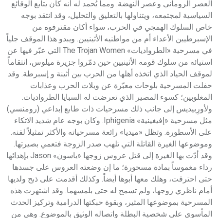
العصر الروماني وعصر النهضة. ومما يُحمد له أنه كان يتابع الوقائع
السياسية لمجتمعه، ويتناولها بالتعليق والتحليل، وقد انتقد بوجه
خاص السلوك الهمجي في الحرب، سواء أكان مقترفوه من
الإسبرطيين الأعداء أم من مواطنيه الأثينيين. ويبدو هذا الموقف جلياً
في مسرحية «الطرواديات» The Trojan Women التي عبّر فيها عن
استيائه من سلوك قومه الأثينيين حين دمّروا جزيرة ميلوس، انتقاماً
لموقف الحياد الذي اتخذه أهلها من الحرب بين أثينة و إسبرطة. وقد
حفلت المسرحية بلوحات معبّرة عن ويلات الحرب وعذابات
المغلوبين؛ كسوء المصير الذي تعرضت له السبايا الطرواديات.
ولأورِبيديس إلى جانب ذلك مسرحيات ذات طابع إبداعي (رومنسي)
مثل مسرحية «إفيغينية» Iphigenia. وكان بوجه عام شديد الاتكاء
على الأسطورة. وتظل «ميديا» رائعة مسرحياته والأكثر تمثيلاً لفنه.
وموضوعها الغيرة القاتلة التي تلهب صدر الزوجة فتعمي بصيرتها.
وقد أدّت بها الغيرة إلى قتل عروس زوجها «ياسون» Jason بإهدائها
رداء مغموساً بمادة مسحورة؛ ما إن وضعته العروس على جسدها
حتى احترقت، وهلك معها أبوها أيضاً. وكذلك أقدمت على ذبح ولديها
أمام ناظري زوجها، ولم تسمح له حتى بلمسهما. وقد اشتهرت هذه
المسرحية بموضوعها المثير، وبقوة حبكتها الدرامية وتركيز الحدث
المأسوي على شخصية البطلة واتصاله الوثيق بالموضوع. وهي من