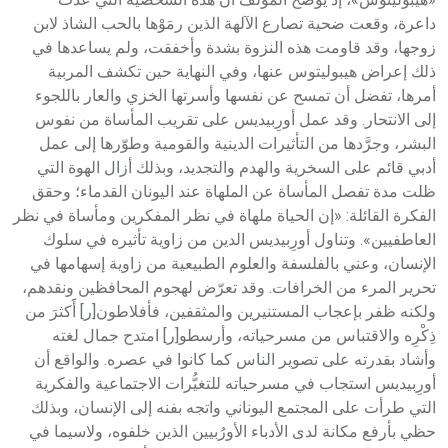
داعرة، وقعت ضحية تصارع الآلهة الذين رمَوْها بالحب الشاذ لابن
زوجها، وقد قاومت هذه النزوة بشدة وأخفقت، ولم يساعدها في
ذلك إعراض هيبوليتوس عنها، وفي النهاية حين تكشف المربية
أمرها، تفضل أن تمسح عن نفسها وأسرتها الخزي والعار باللجوء
إلى الانتحار. وقد عمل أورِبيديس على تقريب المأساة من نفوس
البشر، وجرَّدها من التأثيرات الدينية والقومية وطوّرها إلى عمل
أدبي قائم على السخرية والهدم والتجديد، وبذلك أزال الهوة التي
ظلت مدة تفصل المأساة عن الملهاة عند اليونان القدماء؛ وحقق
الفكرة القائلة: «إن الحياة ملهاة في نظر المفكرين ومأساة في نظر
العاطفيين». وتناول أورِبيديس الدين من زاوية تأثيره في سلوك
الإنسان، وعني بالفلسفة والعلوم الطبيعية من زاوية إسهامها في
تحرير المرء من الخرافات. وقد تعرّض لهجوم المحافظين ونقدهم،
ولكنه ظفر بإعجاب المستنيرين والمثقفين، فأفلاطون[ر] أََكثرَ من
ذِكْرِه والاقتباس من مسرحياته، وأرسطو[ر] امتدح جمال لغته
وأشاد بقدرته على تصوير الناس كما كانوا في عصره. والواقع أن
أورِبيديس استجاب في مسرحياته للتغيُّرات الاجتماعية والفكرية
التي طرأت على المجتمع اليوناني واتجه بفنه إلى الإنسان، وبذلك
حظي بأرفع مكانة لدى الأدباء الأورُبيين الذين خلفوه، ولاسيما في