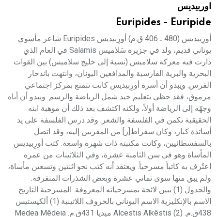
اوربيديس
هيئة الموسوعة العربية تطلق موسوعات جديدة في عام 2026
Euripides - Euripide
أورِبيديس (480 ـ 406 ق.م) أورِبيديس Euripides شاعر مأسوي
يوناني قديم، ولد في جزيرة سَلاميس Salamis في العام الذي
دارت فيه معركة سلاميس (نسبة إلى خليج سلاميس) بين القوات
البحرية والبرية الفارسية والمدافعين اليونان، وانتهت باندحار
الفرس. ويبدو أن أسرة أورِبيديس كانت تتمتع بمركز اجتماعي
مرموق، فقد حظي بتعليم جيد شمل الرياضة والرسم. ويبدو أن أباه
وجهّه إلى الرياضة أولاً، ولكنه اكتشف بعد ذلك أن موهبة ابنه
الحقيقية تكمن في الفلسفة والشعر. وقد درس الفلسفة على يد
أساتذة كبار، وكان سقراط[ر] من المقربين إليه، وقد اتصل
بالسفسطائيين، وكانت مكتبته ذات شهرة واسعة. كتب أورِبيديس
المأساة وهو في سن الثامنة عشرة، وفي الثلاثينات من عمره
اعتُرف به كاتباً مسرحياً. ويعتقد أنه كتب نحو اثنتين وتسعين مأساة،
ولم يبق منها سوى ثماني عشرة وبعض الشذرات المتفرقة.
والجدول (1) يبين لائحة بمسرحياته المعروفة. المسرحية التاريخ
الاسم بالإنكليزية الاسم اليوناني بالحروف اللاتينية (1) ألكيستيس
438ق.م. Alcestis Alkêstis (2) ميديا 431ق.م. Medea Mêdeia