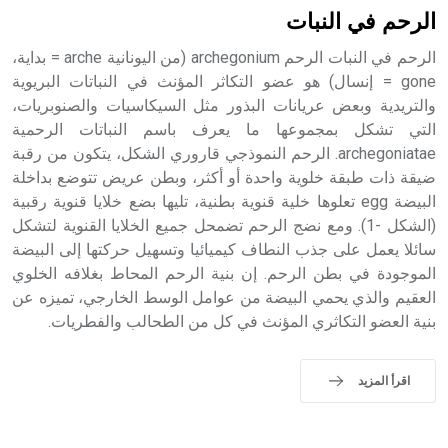
حيث تقتصر القيمة الصوتية للعلامة الك
الرحم في النبات
الرحم في النبات الرحم archegonium (من اليونانية arche = بداية،
gone = إنسال) هو عضو التكاثر المؤنث في النباتات البريوية
والتريدية وبعض عريانات البذور مثل السيكاسيات والصنوبريات،
التي تشكل بمجموعها ما يعرف باسم النباتات الرحمية
archegoniatae. الرحم النموذجي قاروري الشكل، يتكون من رقبة
ضيقة ذات طبقة خلوية واحدة أو أكثر، وبطن عريض تتوضع بداخلة
البيضة egg تعلوها خلية قنوية بطنية، تليها بضع خلايا قنوية رقبية
(الشكل -1). ومع نضج الرحم تضمحل جميع الخلايا القنوية لتشكل
سائلا يعمل على جذب النطاف كيميائيا وتسهيل حركتها إلى البيضة
الموجودة في بطن الرحم. إن بنية الرحم المحاط بغلافه الخلوي
العقيم والذي يحمي البيضة من عوامل الوسط الخارجي، تميزه عن
بنية العضو التكاثري المؤنث في كل من الطحالب والفطريات.
اقرأ المزيد