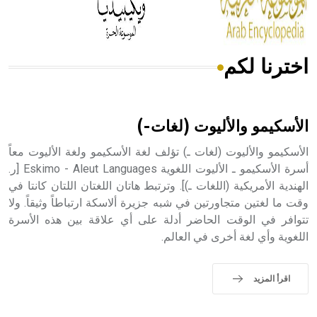
أجود أنواعه، ويمتاز بكبر الحجم ويسمى الش
اخترنا لكم
هل تعلم أن الأبسيد كلمة فرنسية اللفظ تم اعتمادها مصطلحاً
أثرياً يستخدم في العمارة عموماً وفي العمارة الدينية الخاصة
بالكنائس خصوصاً، وفي الإنكليزية أب
الأسكيمو والأليوت (لغات-)
الأسكيمو والأليوت (لغات ـ) تؤلف لغة الأسكيمو ولغة الأليوت معاً
أسرة الأسكيمو ـ الأليوت اللغوية Eskimo - Aleut Languages [ر.
الهندية الأمريكية (اللغات ـ)]. وترتبط هاتان اللغتان اللتان كانتا في
- هل تعلم أن أبجر Abgar اسم معروف جيداً يعود إلى عدد من
الملوك الذين حكموا مدينة إديسا (الرها) من أبجر الأول وحتى
وقت ما لغتين متجاورتين في شبه جزيرة ألاسكة ارتباطاً وثيقاً. ولا
التاسع، وهم ينتسبون إلى أسرة أوسروين
تتوافر في الوقت الحاضر أدلة على أي علاقة بين هذه الأسرة
اللغوية وأي لغة أخرى في العالم.
اقرأ المزيد
- هل تعلم أن الأبجدية الكنعانية تتألف من /22/ علامة كتابية
sign تكتب منفصلة غير متصلة، وتعتمد المبدأ الأكوروفوني،