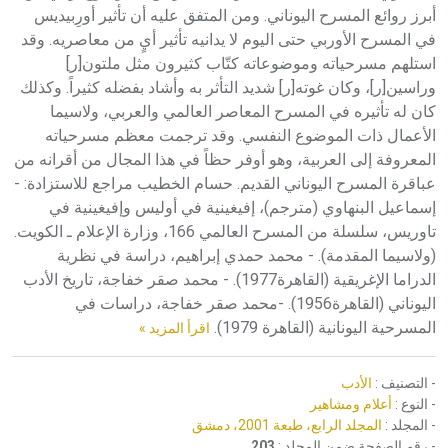
أبرز روائع المسرح اليوناني. ومن المتفق عليه أن تأثير أورِبيديس
في المسرح الأوربي حتى اليوم لا يدانيه تأثير أيٍ من معاصريه. وقد
استلهم مسرحياته وموضوعاته كتّاب كثيرون مثل ملتون[ر]
وراسين[ر]، وكان غوته[ر] شديد التأثر به وأشاد بفضله كثيراً. وكذلك
كان له تأثيره في المسرح المعاصر العالمي والعربي، ولاسيما
الأعمال ذات الموضوع النفسي. وقد ترجمت معظم مسرحياته
المعروفة إلى العربية، وهو أوفر حظاً في هذا المجال من أقرانه من
عباقرة المسرح اليوناني القديم. حسام الخطيب مراجع للاستزادة: -
إسماعيل البنهاوي (مترجم)، إفيغينية في أوليس وإفيغينية في
تاوريس، سلسلة من المسرح العالمي 166، وزارة الإعلام ـ الكويت.
(ولاسيما المقدمة). - محمد حمدي إبراهيم، دراسة في نظرية
الدراما الإغريقية (القاهرة1977). - محمد صقر خفاجة، تاريخ الأدب
اليوناني (القاهرة1956). -محمد صقر خفاجة، دراسات في
المسرحية اليونانية (القاهرة 1979).
اقرأ المزيد »
- التصنيف :
الأدب
- النوع :
أعلام ومشاهير
- المجلد :
المجلد الرابع، طبعة 2001، دمشق
- رقم الصفحة ضمن المجلد :
203