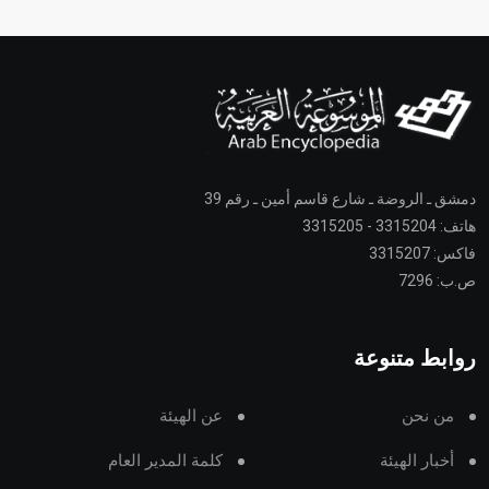
دمشق ـ الروضة ـ شارع قاسم أمين ـ رقم 39
هاتف: 3315204 - 3315205
فاكس: 3315207
ص.ب: 7296
روابط متنوعة
من نحن
عن الهيئة
أخبار الهيئة
كلمة المدير العام