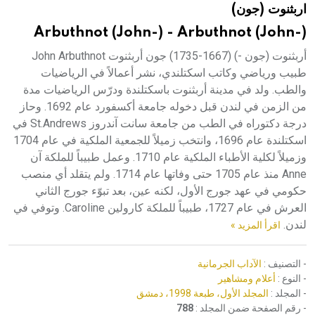
اربثنوت (جون)
هيئة الموسوعة العربية تطلق موسوعات جديدة في عام 2026
Arbuthnot (John-) - Arbuthnot (John-)
أربثنوت (جون -) (1667-1735) جون أربثنوت John Arbuthnot
طبيب ورياضي وكاتب اسكتلندي، نشر أعمالاً في الرياضيات
والطب. ولد في مدينة أربثنوت باسكتلندة ودرّس الرياضيات مدة
من الزمن في لندن قبل دخوله جامعة أكسفورد عام 1692. وحاز
درجة دكتوراه في الطب من جامعة سانت آندروز St.Andrews في
اسكتلندة عام 1696، وانتخب زميلاً للجمعية الملكية في عام 1704
وزميلاً لكلية الأطباء الملكية عام 1710. وعمل طبيباً للملكة آن
Anne منذ عام 1705 حتى وفاتها عام 1714. ولم يتقلد أي منصب
حكومي في عهد جورج الأول، لكنه عين، بعد تبوّء جورج الثاني
العرش في عام 1727، طبيباً للملكة كارولين Caroline. وتوفي في
لندن.
اقرأ المزيد »
- التصنيف :
الآداب الجرمانية
- النوع :
أعلام ومشاهير
- المجلد :
المجلد الأول، طبعة 1998، دمشق
- رقم الصفحة ضمن المجلد :
788