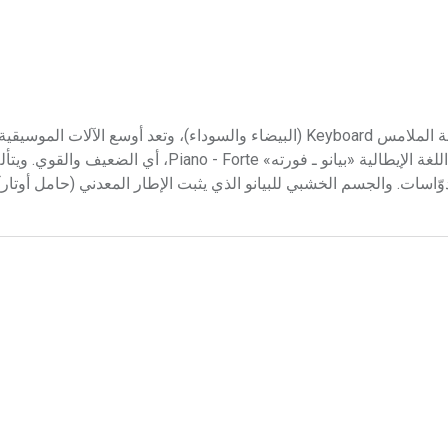
البيانو البيانو Piano آلة موسيقية وترية تطرق أوتارها عن طريق لوحة الملامس Keyboard (البيضاء والسوداء)، وتعد أوس
Organ، مساحة صوتية. ولفظة بيانو مختصرة عن الاسم الكامل في اللغة الإيطالية «بيانو ـ فورته» Forte
ّاسات. والجسم الخشبي للبيانو الذي يثبت الإطار المعدني (حامل أوتار