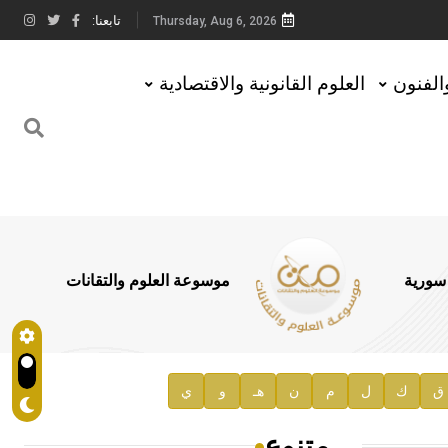
تابعنا:
Thursday, Aug 6, 2026
والفنون
العلوم القانونية والاقتصادية
 سورية
موسوعة العلوم والتقانات
ق
ك
ل
م
ن
هـ
و
ي
متنوع