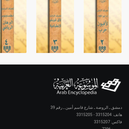
دمشق ـ الروضة ـ شارع قاسم أمين ـ رقم 39
هاتف: 3315204 - 3315205
فاكس: 3315207