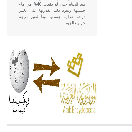
قيد الحياة حتى لو فقدت 40% من ماء
جسمها ويعود ذلك لقدرتها على تغيير
درجة حرارة جسمها تبعاً لتغير درجة
حرارة الجو،
- هل تعلم أن أبقراط كتب في الطب
أربعة مؤلفات هي: الحكم، الأدلة، تنظيم
التغذية، ورسالته في جروح الرأس.
ويعود له الفضل بأنه حرر الطب من
الدين والفلسفة.
- هل تعلم أن المرجان إفراز حيواني
يتكون في البحر ويتركب من مادة
كربونات الكلسيوم، وهو أحمر أو شديد
الحمرة وهو أجود أنواعه، ويمتاز بكبر
الحجم ويسمى الش
هل تعلم أن الأبسيد كلمة فرنسية اللفظ