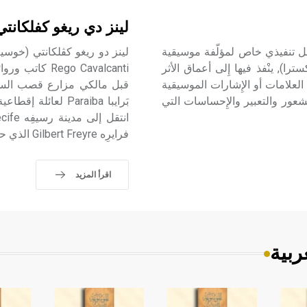
لينز دي ريغو كفلكانت
موسيقي الأداء الموسيقي interpretation musicale عمل تنفيذي خاص لمؤلّفة موسيقية
را), ينْفذ فيها إِلى أعماق الأثر
go Cavalcanti
العلامات أو الإِشارات الموسيقية
لشعور والتعبير والإِحساسات التي
فرايرِه Gilbert Freyre الذي حضّ لينز على كتابة رواياته عن واقع الحياة في مقاطعات الشمال.
اقرأ المزيد
ربية