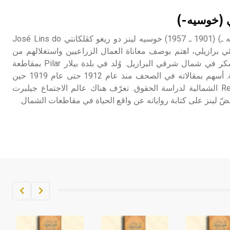
تم اعتمادها مصطلحاً أثرياً يستخدم في
ي (خوسيه-)
العمارة عموماً وفي العمارة الدينية
الخاصة بالكنائس خصوصاً، وفي
لينز دو ريغو كڤلكانتي (خوسيه ـ) (1901 ـ 1957) خوسيه لينز دو ريغو كڤلكانتي José Lins do
الإنكليزية أب
Re كاتب وروائي برازيلي، اهتم بوصف معاناة العمال الزراعيين واستغلالهم من
قبل مالكي مزارع قصب السكر في شمال شرقي البرازيل. وُلد في بلدة بيلار Pilar بمقاطعة
- هل تعلم أن أبجر Abgar اسم معروف
بَرايبا Paraiba لعائلة إقطاعية. أسهم بمقالاته في الصحف منذ عام 1912 حتى عام 1919 حين
جيداً يعود إلى عدد من الملوك الذين
انتقل إلى مدينة رسيفِه Recife الشمالية لدراسة الحقوق. تعرّف هناك عالم الاجتماع جيلبرت
حكموا مدينة إديسا (الرها) من أبجر الأول
وحتى التاسع، وهم ينتسبون إلى أسرة
أوسروين
- هل تعلم أن الأبجدية الكنعانية تتألف من
/22/ علامة كتابية sign تكتب منفصلة
غير متصلة، وتعتمد المبدأ الأكوروفوني،
حيث تقتصر القيمة الصوتية للعلامة الك