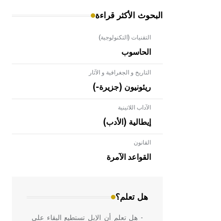
البحوث الأكثر قراءة
التقنيات (التكنولوجية)
الحاسوب
التاريخ و الجغرافية و الآثار
ريئونيون (جزيرة-)
الآداب اللاتينية
إيطالية (الأدب)
القانون
- هل تعلم أن الأبلق نوع من الفنون
الهندسية التي ارتبطت بالعمارة الإسلامية
القواعد الآمرة
في بلاد الشام ومصر خاصة، حيث يحرص
المعمار على بناء مداميكه وخاصة في
الواجهات
هل تعلم؟
- هل تعلم أن الإبل تستطيع البقاء على