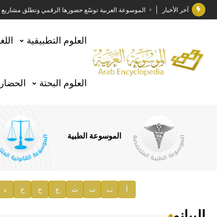
آخر الأخبار
الموسوعة العربية توسّع حضورها الرقمي وتطلق مشاريع معرف
فوز الأستاذ الدكتور وليد محمد السراقبي بجائزة كتارا ل
العلوم التطبيقية
اللغ
جائزة مجمع الملك سلمان العالمي للغة العربية 2025
الأستاذ إياد خالد الطباع مدير عام لهيئة الموسوعة العربية
العلوم البحتة
الحضارة
السيد محمد ياسين صالح وزيرا للثقافة
صدور المجلد الثامن من موسوعة الآثار في سورية
توصيات مجلس الإدارة
الموسوعة الطبية
صدور المجلد السابع من موسوعة الآثار في سورية
صدور المجلد الثامن عشر من الموسوعة الطبية
إعلان..
أ
ب
ت
ث
ج
ح
خ
د
دار الفكر الموزع الحصري لمنشورات هيئة الموسوعة العرب
البيانو