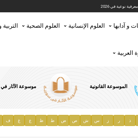
ية نوعية في 2026
تحقيق المخطوطات في العاصمة القطرية الدوحة
ات و آدابها
العلوم الإنسانية
العلوم الصحية
التربية 
 العربية
الموسوعة القانونية
موسوعة الآثار في
ذ
ر
ز
س
ش
ص
ض
ط
ظ
ع
غ
ف
ية