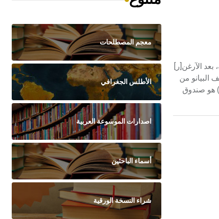
معجم المصطلحات
ع الآلات الموسيقية، بعد الآرغن[ر]
Piano - ، أي الضعيف والقوي. ويتألف البيانو من
الأطلس الجغرافي
) هو صندوق
اصدارات الموسوعة العربية
أسماء الباحثين
شراء النسخة الورقية