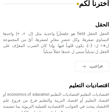
اخترنا لكم
هل تعلم أن الأبسيد كلمة فرنسية اللفظ تم اعتمادها مصطلحاً
أثرياً يستخدم في العمارة عموماً وفي العمارة الدينية الخاصة
بالكنائس خصوصاً، وفي الإنكليزية أب
الحقل
الحقل الحقل field هو حلقة[ر] واحدية مثل (ل، +، ×) واحدها
لايساوي صفرها، وكل عنصرٍ مغايرٍ لصفرها، أيْ من المجموعة
ل∗= ل- {∴}، يكون قَلوباً فيها. وإذا كان الضرب المعرَّف على
- هل تعلم أن أبجر Abgar اسم معروف جيداً يعود إلى عدد من
الحقل ل تبديلياً سمي ل عندها حقلاً تبديلياً.
الملوك الذين حكموا مدينة إديسا (الرها) من أبجر الأول وحتى
التاسع، وهم ينتسبون إلى أسرة أوسروين
اقرأ المزيد
- هل تعلم أن الأبجدية الكنعانية تتألف من /22/ علامة كتابية
اقتصاديات التعليم
sign تكتب منفصلة غير متصلة، وتعتمد المبدأ الأكوروفوني،
حيث تقتصر القيمة الصوتية للعلامة الك
اقتصاديات التعليم اقتصاديات التعليم economics of education أو
اقتصاد التعليم أو اقتصاد التربية والتعليم فرع من فروع علم
الاقتصاد يبحث في الجوانب الاقتصادية للعملية التربوية بما تتضمنه