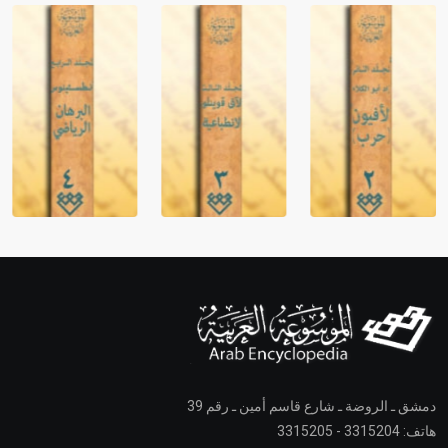
دمشق ـ الروضة ـ شارع قاسم أمين ـ رقم 39
هاتف: 3315204 - 3315205