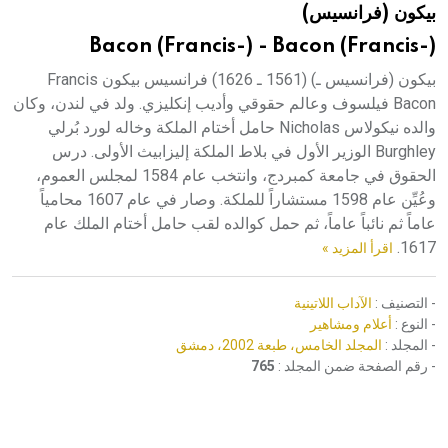
بيكون (فرانسيس)
هيئة الموسوعة العربية تطلق موسوعات جديدة في عام 2026
Bacon (Francis-) - Bacon (Francis-)
بيكون (فرانسيس ـ) (1561 ـ 1626) فرانسيس بيكون Francis
Bacon فيلسوف وعالم حقوقي وأديب إنكليزي. ولد في لندن، وكان
والده نيكولاس Nicholas حامل أختام الملكة وخاله لورد بُرلي
Burghley الوزير الأول في بلاط الملكة إليزابيث الأولى. درس
الحقوق في جامعة كمبردج، وانتخب عام 1584 لمجلس العموم،
وعُيِّن عام 1598 مستشاراً للملكة. وصار في عام 1607 محامياً
عاماً ثم نائباً عاماً، ثم حمل كوالده لقب حامل أختام الملك عام
1617.
اقرأ المزيد »
- التصنيف :
الآداب اللاتينية
- النوع :
أعلام ومشاهير
- المجلد :
المجلد الخامس، طبعة 2002، دمشق
- رقم الصفحة ضمن المجلد :
765