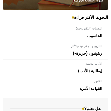
شراء النسخة الورقية
البحوث الأكثر قراءة
التقنيات (التكنولوجية)
الحاسوب
التاريخ و الجغرافية و الآثار
ريئونيون (جزيرة-)
الآداب اللاتينية
إيطالية (الأدب)
القانون
- هل تعلم أن الأبلق نوع من الفنون الهندسية التي ارتبطت
بالعمارة الإسلامية في بلاد الشام ومصر خاصة، حيث يحرص
القواعد الآمرة
المعمار على بناء مداميكه وخاصة في الواجهات
هل تعلم؟