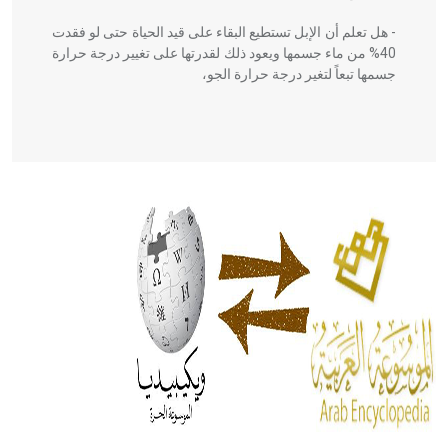
- هل تعلم أن الإبل تستطيع البقاء على قيد الحياة حتى لو فقدت
40% من ماء جسمها ويعود ذلك لقدرتها على تغيير درجة حرارة
جسمها تبعاً لتغير درجة حرارة الجو،
- هل تعلم أن أبقراط كتب في الطب أربعة مؤلفات هي:
الحكم، الأدلة، تنظيم التغذية، ورسالته في جروح الرأس. ويعود
له الفضل بأنه حرر الطب من الدين والفلسفة.
- هل تعلم أن المرجان إفراز حيواني يتكون في البحر ويتركب
من مادة كربونات الكلسيوم، وهو أحمر أو شديد الحمرة وهو
أجود أنواعه، ويمتاز بكبر الحجم ويسمى الش