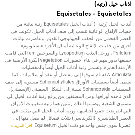
اذناب خيل (رتبه)
هيئة الموسوعة العربية تطلق موسوعات جديدة في عام 2026
Equisetales - Equisetales
أذناب الخيل (رتبة -) أذناب الخيل Equisetales رتبة نباتية من
خفيات الإلقاح الوعائية تنسب إلى صف أذناب الخيل، تكونت في
العصر الفحمي من الحقب الجيولوجي القديم، وعاصرت نباتات
أخرى من خفيات الإلقاح الوعائية أمثال الأَجْرد «بسيلوتوم»
Psilotum، ورجل الذئب Lycopodium والسرخس fern التي قامت
جميعها بدور مهم في بناء أُخضورات vegetation الكرة الأرضية في
الأزمنة الغابرة. وتسمى رتبة أذناب الخيل أيضاً بالمفصليات
Articulata لانقسام سوقها إِلى مفاصل أو عقد أو سلاميات، كما
تسمى أيضاً بسفينيات الأوراق Sphenophyllales منسوبة إلى صف
السفينيات Sphenopsida نسبة إلى الشكل السفيني (الإسفيني)،
الذي تأخذه أوراقها. ومن المصنفين من يرفع رتبة أذناب الخيل إلى
مستوى الشعبة ويضمنها آنذاك رتبتين هما رتبة سفينيات الأوراق
التي انقرضت جميع أجناسها، ورتبة أذناب الخيل التي تمثلت في
العصر الطباشيري (الكريتاسي) بثلاث فصائل لم يصل منها إلى
عصرنا سوى جنس واحد هو ذنب الخيل Equisetum.
اقرأ المزيد »