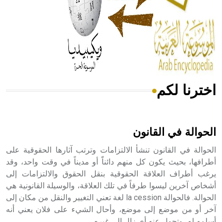
- هل تعلم أن المرجان إفراز حيواني يتكون في البحر ويتركب
من مادة كربونات الكلسيوم، وهو أحمر أو شديد الحمرة وهو
أجود أنواعه، ويمتاز بكبر الحجم ويسمى الش
اخترنا لكم
هل تعلم أن الأبسيد كلمة فرنسية اللفظ تم اعتمادها مصطلحاً
أثرياً يستخدم في العمارة عموماً وفي العمارة الدينية الخاصة
بالكنائس خصوصاً، وفي الإنكليزية أب
الحوالة في القانون
الحوالة في القانون تنشأ الالتزامات وترتب آثارها الحقوقية على
أطرافها، بحيث يكون كل منهم دائناًَ أو مديناً في وقت واحد، وقد
يرغب أطراف العلاقة الحقوقية بنقل الحقوق والالتزامات إلى
- هل تعلم أن أبجر Abgar اسم معروف جيداً يعود إلى عدد من
الملوك الذين حكموا مدينة إديسا (الرها) من أبجر الأول وحتى
أشخاص آخرين ليسوا طرفاً في تلك العلاقة، والوسيلة القانونية هي
التاسع، وهم ينتسبون إلى أسرة أوسروين
الحوالة. فالحوالة la cession لغة تعني التغيير والنقل من مكان إلى
آخر أو من موضع إلى موضع، وأحال الشيء على فلان يعني أنه
أسلمه له، وتحول عنه أي زال إلى غيره.