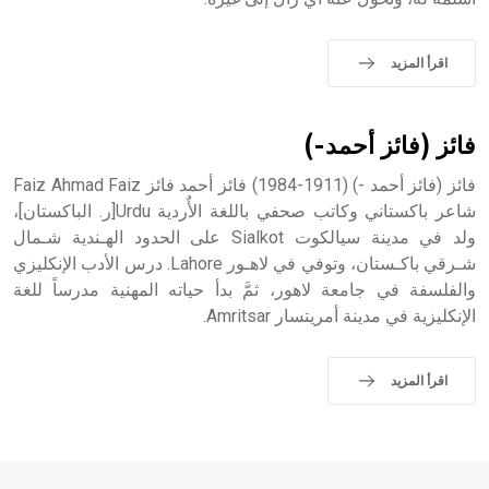
- هل تعلم أن الأبجدية الكنعانية تتألف من /22/ علامة كتابية
اقرأ المزيد
sign تكتب منفصلة غير متصلة، وتعتمد المبدأ الأكوروفوني،
حيث تقتصر القيمة الصوتية للعلامة الك
فائز (فائز أحمد-)
فائز (فائز أحمد -) (1911-1984) فائز أحمد فائز Faiz Ahmad Faiz
شاعر باكستاني وكاتب صحفي باللغة الأٌردية Urdu[ر. الباكستان]،
ولد في مدينة سيالكوت Sialkot على الحدود الهـندية شـمال
شـرقي باكـستان، وتوفي في لاهـور Lahore. درس الأدب الإنكليزي
والفلسفة في جامعة لاهور، ثمَّ بدأ حياته المهنية مدرساً للغة
الإنكليزية في مدينة أمريتسار Amritsar.
اقرأ المزيد