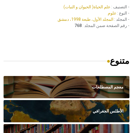
- التصنيف :
علم الحياة( الحيوان و النبات)
- النوع :
علوم
- المجلد :
المجلد الأول، طبعة 1998، دمشق
- رقم الصفحة ضمن المجلد :
768
متنوع
معجم المصطلحات
الأطلس الجغرافي