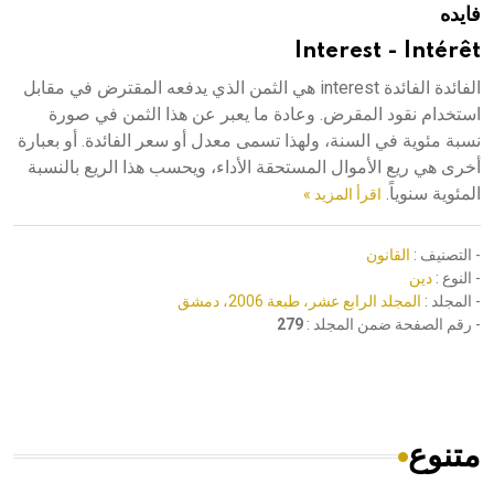
فايده
هيئة الموسوعة العربية تطلق موسوعات جديدة في عام 2026
Interest - Intérêt
الفائدة الفائدة interest هي الثمن الذي يدفعه المقترض في مقابل
استخدام نقود المقرض. وعادة ما يعبر عن هذا الثمن في صورة
نسبة مئوية في السنة، ولهذا تسمى معدل أو سعر الفائدة. أو بعبارة
أخرى هي ريع الأموال المستحقة الأداء، ويحسب هذا الريع بالنسبة
المئوية سنوياً.
اقرأ المزيد »
- التصنيف :
القانون
- النوع :
دين
- المجلد :
المجلد الرابع عشر، طبعة 2006، دمشق
- رقم الصفحة ضمن المجلد :
279
متنوع