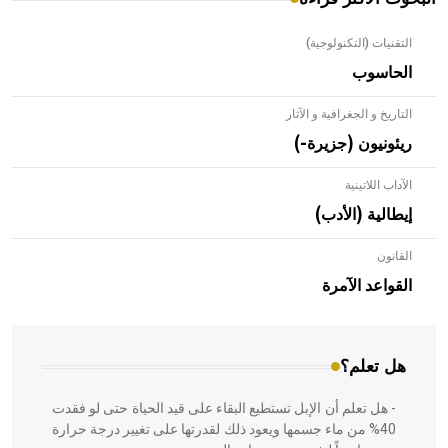
التقنيات (التكنولوجية)
الحاسوب
التاريخ و الجغرافية و الآثار
ريئونيون (جزيرة-)
الآداب اللاتينية
إيطالية (الأدب)
القانون
- هل تعلم أن الأبلق نوع من الفنون الهندسية التي ارتبطت
بالعمارة الإسلامية في بلاد الشام ومصر خاصة، حيث يحرص
القواعد الآمرة
المعمار على بناء مداميكه وخاصة في الواجهات
هل تعلم؟
- هل تعلم أن الإبل تستطيع البقاء على قيد الحياة حتى لو فقدت
40% من ماء جسمها ويعود ذلك لقدرتها على تغيير درجة حرارة