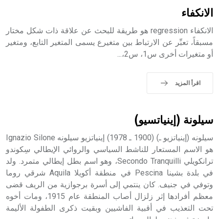
بالكنائس خصوصاً، وفي الإنكليزية أب
الانكفاء
الانكفاء regression هو طريقة للبحث عن علاقة ذات شكل مختار
مسبقاً، تعبِّر عن الارتباط بين متغيرع يسمى المتغير التابع، ومتغير
أو متغيرات أخرى س1، س2،...
- هل تعلم أن أبجر Abgar اسم معروف جيداً يعود إلى عدد من
الملوك الذين حكموا مدينة إديسا (الرها) من أبجر الأول وحتى
التاسع، وهم ينتسبون إلى أسرة أوسروين
اقرأ المزيد
سيلونة (إينياتسيو)
- هل تعلم أن الأبجدية الكنعانية تتألف من /22/ علامة كتابية
سيلونه (إينياتزيو ـ) (1900 ـ 1978) إينياتزيو سيلونه Ignazio Silone
sign تكتب منفصلة غير متصلة، وتعتمد المبدأ الأكوروفوني،
حيث تقتصر القيمة الصوتية للعلامة الك
هو الاسم المستعار للناشط السياسي والروائي الإيطالي سِكوندو
ترانكويلي Secondo Tranquilli، وهو اسم بطل إيطالي متمرد. ولد
في بلدة بشينا Pescina في منطقة أكويلا Aquila شرقي روما
وتوفي في جنيف. كان ينتمي إلى أسرة برجوازية من الريف قضى
معظم أفرادها إثر زلزال أصاب المنطقة عام 1915، ومات أخوه
تحت التعذيب في أقبية الفاشيين وبقيت ذكرى الطفولة الأليمة