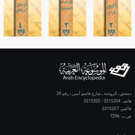
دمشق ـ الروضة ـ شارع قاسم أمين ـ رقم 39
هاتف: 3315204 - 3315205
فاكس: 3315207
ص.ب: 7296