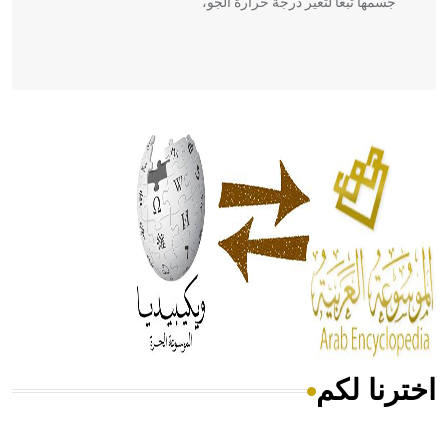
جسمها تبعاً لتغير درجة حرارة الجو،
- هل تعلم أن أبقراط كتب في الطب أربعة مؤلفات هي:
الحكم، الأدلة، تنظيم التغذية، ورسالته في جروح الرأس. ويعود
له الفضل بأنه حرر الطب من الدين والفلسفة.
- هل تعلم أن المرجان إفراز حيواني يتكون في البحر ويتركب
من مادة كربونات الكلسيوم، وهو أحمر أو شديد الحمرة وهو
أجود أنواعه، ويمتاز بكبر الحجم ويسمى الش
اخترنا لكم
هل تعلم أن الأبسيد كلمة فرنسية اللفظ تم اعتمادها مصطلحاً
أثرياً يستخدم في العمارة عموماً وفي العمارة الدينية الخاصة