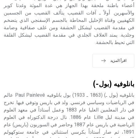
الملوك الذين حكموا مدينة إديسا (الرها) من أبجر الأول وحتى
أعضاء باطنة ملحقة بهذا الجهاز هي غدة الموثة وغدتا كوبر
التاسع، وهم ينتسبون إلى أسرة أوسروين
والأسهرين. أولاً ـ آفات القضيب يتألف القضيب من الجسمين
الكهفيين وقناة الإحليل المحاطة بالجسم الإسفنجي الذي يتضخم
في مقدمة القضيب ليشكل الحشفة ومن غلف صفاقية وضامة
وجلدية. يمتد الغلاف الجلدي في مقدمة القضيب ليشكل القلفة
التي تحيط بالحشفة.
- هل تعلم أن الأبجدية الكنعانية تتألف من /22/ علامة كتابية
sign تكتب منفصلة غير متصلة، وتعتمد المبدأ الأكوروفوني،
حيث تقتصر القيمة الصوتية للعلامة الك
اقرأ المزيد
بانلوفيه (بول-)
بانلوفيه (بول ـ) (1863 ـ 1933) بول بانلوفيه Paul Painlevé عالم
في الرياضيات وسياسي فرنسي. ولد في باريس وتوفي فيها. تخرج
في دار المعلمين العليا عام 1883 وعمل أستاذاً في معهد العلوم
في مدينة ليل Lille عام 1886. نال درجة الدكتوراه في العلوم
الرياضية في باريس عام 1887 وحاضر في السوربون (باريس) عام
1891، ثم صار أستاذاً بكرسي استثنائي في جامعة ستوكهولم