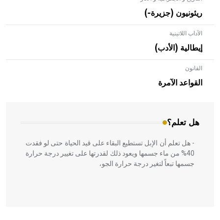
ريئونيون (جزيرة-)
الآداب اللاتينية
إيطالية (الأدب)
القانون
- هل تعلم أن الأبلق نوع من الفنون الهندسية التي ارتبطت
بالعمارة الإسلامية في بلاد الشام ومصر خاصة، حيث يحرص
القواعد الآمرة
المعمار على بناء مداميكه وخاصة في الواجهات
هل تعلم؟
- هل تعلم أن الإبل تستطيع البقاء على قيد الحياة حتى لو فقدت
40% من ماء جسمها ويعود ذلك لقدرتها على تغيير درجة حرارة
جسمها تبعاً لتغير درجة حرارة الجو،
- هل تعلم أن أبقراط كتب في الطب أربعة مؤلفات هي: