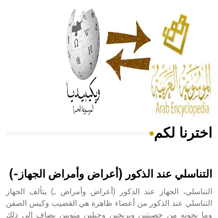
الحكم، الأدلة، تنظيم التغذية، ورسالته في جروح الرأس. ويعود
له الفضل بأنه حرر الطب من الدين والفلسفة.
- هل تعلم أن المرجان إفراز حيواني يتكون في البحر ويتركب
من مادة كربونات الكلسيوم، وهو أحمر أو شديد الحمرة وهو
أجود أنواعه، ويمتاز بكبر الحجم ويسمى الش
اخترنا لكم
هل تعلم أن الأبسيد كلمة فرنسية اللفظ تم اعتمادها مصطلحاً
أثرياً يستخدم في العمارة عموماً وفي العمارة الدينية الخاصة
بالكنائس خصوصاً، وفي الإنكليزية أب
التناسلي عند الذكور (أعراض وأمراض الجهاز-)
التناسلي، الجهاز عند الذكور (أعراض وأمراض ـ) يتألف الجهاز
التناسلي عند الذكور من أعضاء ظاهرة هي القضيب وكيس الصفن
وما يحويه من خصيتين وبربخين وحبلين منويين يضاف إلى ذلك
- هل تعلم أن أبجر Abgar اسم معروف جيداً يعود إلى عدد من