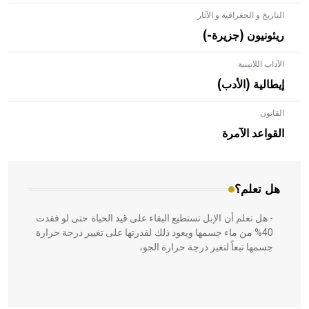
التاريخ و الجغرافية و الآثار
ريئونيون (جزيرة-)
الآداب اللاتينية
إيطالية (الأدب)
القانون
- هل تعلم أن الأبلق نوع من الفنون الهندسية التي ارتبطت
بالعمارة الإسلامية في بلاد الشام ومصر خاصة، حيث يحرص
القواعد الآمرة
المعمار على بناء مداميكه وخاصة في الواجهات
هل تعلم؟
- هل تعلم أن الإبل تستطيع البقاء على قيد الحياة حتى لو فقدت
40% من ماء جسمها ويعود ذلك لقدرتها على تغيير درجة حرارة
جسمها تبعاً لتغير درجة حرارة الجو،