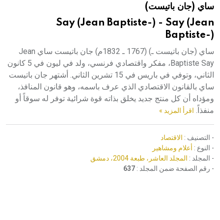
ساي (جان باتيست)
هيئة الموسوعة العربية تطلق موسوعات جديدة في عام 2026
Say (Jean Baptiste-) - Say (Jean
Baptiste-)
ساي (جان باتيست ـ) (1767 ـ 1832م) جان باتيست ساي Jean
Baptiste Say، مفكر واقتصادي فرنسي، ولد في ليون في 5 كانون
الثاني، وتوفي في باريس في 15 تشرين الثاني. أشتهر جان باتيست
ساي بالقانون الاقتصادي الذي عرف باسمه، وهو قانون المنافذ،
ومؤداه أن كل منتج جديد يخلق بذاته قوة شرائية توفر له سوقاً أو
منفذاً.
اقرأ المزيد »
- التصنيف :
الاقتصاد
- النوع :
أعلام ومشاهير
- المجلد :
المجلد العاشر، طبعة 2004، دمشق
- رقم الصفحة ضمن المجلد :
637