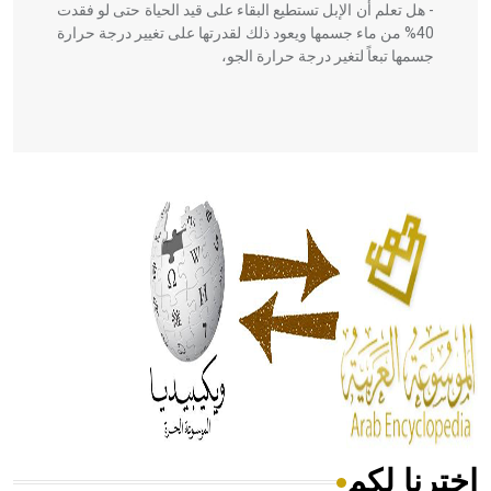
- هل تعلم أن الإبل تستطيع البقاء على قيد الحياة حتى لو فقدت
40% من ماء جسمها ويعود ذلك لقدرتها على تغيير درجة حرارة
جسمها تبعاً لتغير درجة حرارة الجو،
- هل تعلم أن أبقراط كتب في الطب أربعة مؤلفات هي:
الحكم، الأدلة، تنظيم التغذية، ورسالته في جروح الرأس. ويعود
له الفضل بأنه حرر الطب من الدين والفلسفة.
- هل تعلم أن المرجان إفراز حيواني يتكون في البحر ويتركب
من مادة كربونات الكلسيوم، وهو أحمر أو شديد الحمرة وهو
أجود أنواعه، ويمتاز بكبر الحجم ويسمى الش
اخترنا لكم