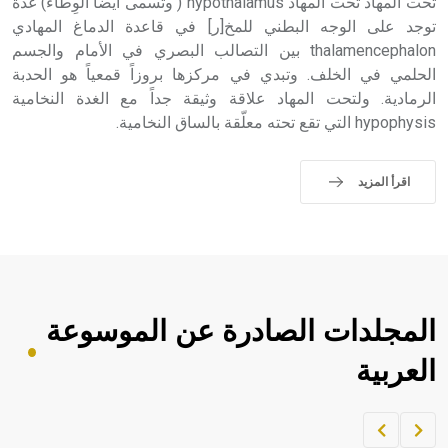
تحت المهاد تحت المهاد hypothalamus ( وتسمى أيضاً الوِطاء) غدة
توجد على الوجه البطني للمخ[ر] في قاعدة الدماغ المهادي
thalamencephalon بين التصالب البصري في الأمام والجسم
الحلمي في الخلف. وتبدي في مركزها بروزاً قمعياً هو الحدبة
الرمادية. ولتحت المهاد علاقة وثيقة جداً مع الغدة النخامية
hypophysis التي تقع تحته معلّقة بالساق النخامية.
اقرأ المزيد
المجلدات الصادرة عن الموسوعة
العربية