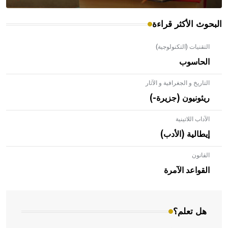
البحوث الأكثر قراءة
التقنيات (التكنولوجية)
الحاسوب
التاريخ و الجغرافية و الآثار
ريئونيون (جزيرة-)
الآداب اللاتينية
إيطالية (الأدب)
القانون
- هل تعلم أن الأبلق نوع من الفنون الهندسية التي ارتبطت
بالعمارة الإسلامية في بلاد الشام ومصر خاصة، حيث يحرص
القواعد الآمرة
المعمار على بناء مداميكه وخاصة في الواجهات
هل تعلم؟