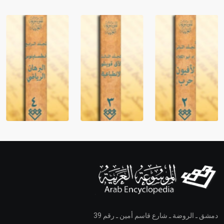
دمشق ـ الروضة ـ شارع قاسم أمين ـ رقم 39