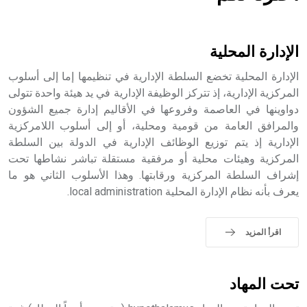
هل تعلم أن الأبسيد كلمة فرنسية اللفظ تم اعتمادها مصطلحاً
أثرياً يستخدم في العمارة عموماً وفي العمارة الدينية الخاصة
بالكنائس خصوصاً، وفي الإنكليزية أب
الإدارة المحلية
الإدارة المحلية تخضع السلطة الإدارية في تنظيمها إما إلى أسلوب
المركزية الإدارية، إذ تتركز الوظيفة الإدارية في يد هيئة واحدة تتولى
دواوينها في العاصمة وفروعها في الأقاليم إدارة جميع الشؤون
- هل تعلم أن أبجر Abgar اسم معروف جيداً يعود إلى عدد من
الملوك الذين حكموا مدينة إديسا (الرها) من أبجر الأول وحتى
والمرافق العامة من قومية ومحلية، أو إلى أسلوب اللامركزية
التاسع، وهم ينتسبون إلى أسرة أوسروين
الإدارية إذ يتم توزيع الوظائف الإدارية في الدولة بين السلطة
المركزية وهيئات محلية أو مرفقية مستقلة تباشر نشاطها تحت
إشراف السلطة المركزية ورقابتها. وهذا الأسلوب الثاني هو ما
يعرف بأنه نظام الإدارة المحلية local administration.
- هل تعلم أن الأبجدية الكنعانية تتألف من /22/ علامة كتابية
sign تكتب منفصلة غير متصلة، وتعتمد المبدأ الأكوروفوني،
اقرأ المزيد
حيث تقتصر القيمة الصوتية للعلامة الك
تحت المهاد