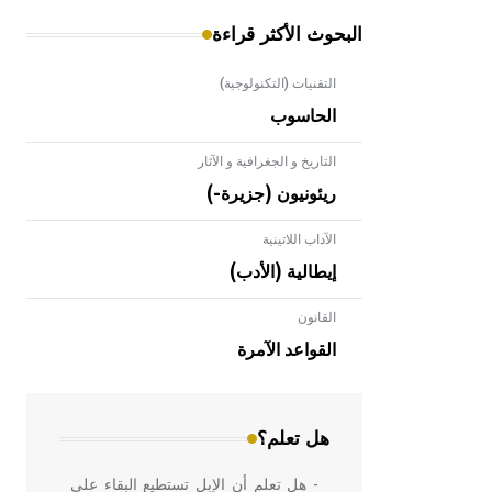
البحوث الأكثر قراءة
التقنيات (التكنولوجية)
الحاسوب
التاريخ و الجغرافية و الآثار
ريئونيون (جزيرة-)
الآداب اللاتينية
إيطالية (الأدب)
القانون
- هل تعلم أن الأبلق نوع من الفنون
الهندسية التي ارتبطت بالعمارة الإسلامية
القواعد الآمرة
في بلاد الشام ومصر خاصة، حيث يحرص
المعمار على بناء مداميكه وخاصة في
الواجهات
هل تعلم؟
- هل تعلم أن الإبل تستطيع البقاء على