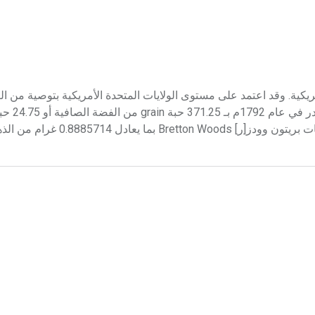
يات المتحدة الأمريكية. وقد اعتمد على مستوى الولايات المتحدة الأمريكية بتوصية 
جيفرسون في عام 1792م. وح
الصافي. وقد عدلت قيمة الدولار مراراً حتى استقرت بموجب اتفاقيات بريتون و