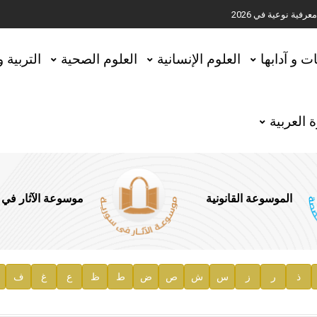
ية نوعية في 2026
تحقيق المخطوطات في العاصمة القطرية الدوحة
ات و آدابها
العلوم الإنسانية
العلوم الصحية
التربية 
 العربية
الموسوعة القانونية
موسوعة الآثار في
ذ
ر
ز
س
ش
ص
ض
ط
ظ
ع
غ
ف
ية