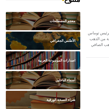
معجم المصطلحات
من الرئيس توماس
ددت قيمته بموجب قانون النقد الصادر في عام 1792م بـ 371.25 حبة grain من الفضة الصافية أو 24.75 حبة من الذهب
الأطلس الجغرافي
ودز[ر] Bretton Woods بما يعادل 0.8885714 غرام من الذهب الصافي
اصدارات الموسوعة العربية
أسماء الباحثين
شراء النسخة الورقية