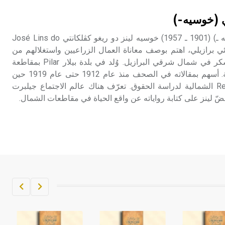
تم اعتمادها مصطلحاً أثرياً يستخدم في
ي (خوسيه-)
العمارة عموماً وفي العمارة الدينية
الخاصة بالكنائس خصوصاً، وفي
لينز دو ريغو كڤلكانتي (خوسيه ـ) (1901 ـ 1957) خوسيه لينز دو ريغو كڤلكانتي José Lins do
الإنكليزية أب
Re كاتب وروائي برازيلي، اهتم بوصف معاناة العمال الزراعيين واستغلالهم من
قبل مالكي مزارع قصب السكر في شمال شرقي البرازيل. وُلد في بلدة بيلار Pilar بمقاطعة
- هل تعلم أن أبجر Abgar اسم معروف
بَرايبا Paraiba لعائلة إقطاعية. أسهم بمقالاته في الصحف منذ عام 1912 حتى عام 1919 حين
جيداً يعود إلى عدد من الملوك الذين
انتقل إلى مدينة رسيفِه Recife الشمالية لدراسة الحقوق. تعرّف هناك عالم الاجتماع جيلبرت
حكموا مدينة إديسا (الرها) من أبجر الأول
وحتى التاسع، وهم ينتسبون إلى أسرة
أوسروين
- هل تعلم أن الأبجدية الكنعانية تتألف من
/22/ علامة كتابية sign تكتب منفصلة
غير متصلة، وتعتمد المبدأ الأكوروفوني،
حيث تقتصر القيمة الصوتية للعلامة الك