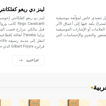
لينز دي ريغو كفلكانت
موسيقي الأداء الموسيقي interpretation musicale عمل تنفيذي خاص لمؤلّفة موسيقية
را), ينْفذ فيها إِلى أعماق الأثر
go Cavalcanti
العلامات أو الإِشارات الموسيقية
لشعور والتعبير والإِحساسات التي
فرايرِه Gilbert Freyre الذي حضّ لينز على كتابة رواياته عن واقع الحياة في مقاطعات الشمال.
اقرأ المزيد
ربية