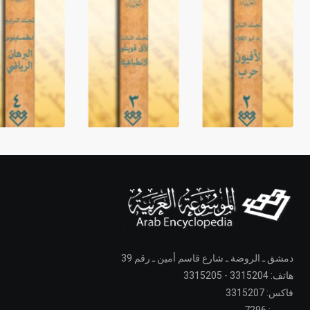
دمشق ـ الروضة ـ شارع قاسم أمين ـ رقم 39
هاتف: 3315204 - 3315205
فاكس: 3315207