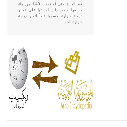
قيد الحياة حتى لو فقدت 40% من ماء
جسمها ويعود ذلك لقدرتها على تغيير
درجة حرارة جسمها تبعاً لتغير درجة
حرارة الجو،
- هل تعلم أن أبقراط كتب في الطب
أربعة مؤلفات هي: الحكم، الأدلة، تنظيم
التغذية، ورسالته في جروح الرأس.
ويعود له الفضل بأنه حرر الطب من
الدين والفلسفة.
- هل تعلم أن المرجان إفراز حيواني
يتكون في البحر ويتركب من مادة
كربونات الكلسيوم، وهو أحمر أو شديد
الحمرة وهو أجود أنواعه، ويمتاز بكبر
الحجم ويسمى الش
هل تعلم أن الأبسيد كلمة فرنسية اللفظ