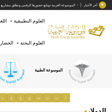
آخر الأخبار
الموسوعة العربية توسّع حضورها الرقمي وتطلق مشاريع معرف
فوز الأستاذ الدكتور وليد محمد السراقبي بجائزة كتارا ل
العلوم التطبيقية
اللغ
جائزة مجمع الملك سلمان العالمي للغة العربية 2025
الأستاذ إياد خالد الطباع مدير عام لهيئة الموسوعة العربية
العلوم البحتة
الحضارة
السيد محمد ياسين صالح وزيرا للثقافة
صدور المجلد الثامن من موسوعة الآثار في سورية
توصيات مجلس الإدارة
الموسوعة الطبية
صدور المجلد السابع من موسوعة الآثار في سورية
صدور المجلد الثامن عشر من الموسوعة الطبية
إعلان..
أ
ب
ت
ث
ج
ح
خ
د
دار الفكر الموزع الحصري لمنشورات هيئة الموسوعة العرب
الدولار