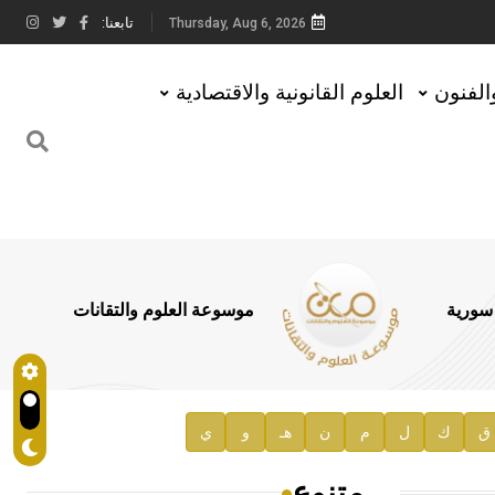
تابعنا:
Thursday, Aug 6, 2026
والفنون
العلوم القانونية والاقتصادية
 سورية
موسوعة العلوم والتقانات
ق
ك
ل
م
ن
هـ
و
ي
متنوع