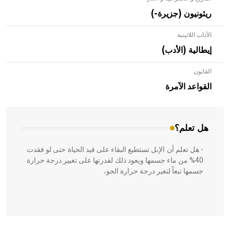
ريئونيون (جزيرة-)
الآداب اللاتينية
إيطالية (الأدب)
القانون
- هل تعلم أن الأبلق نوع من الفنون الهندسية التي ارتبطت
بالعمارة الإسلامية في بلاد الشام ومصر خاصة، حيث يحرص
القواعد الآمرة
المعمار على بناء مداميكه وخاصة في الواجهات
هل تعلم؟
- هل تعلم أن الإبل تستطيع البقاء على قيد الحياة حتى لو فقدت
40% من ماء جسمها ويعود ذلك لقدرتها على تغيير درجة حرارة
جسمها تبعاً لتغير درجة حرارة الجو،
- هل تعلم أن أبقراط كتب في الطب أربعة مؤلفات هي: