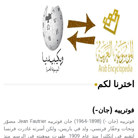
الحكم، الأدلة، تنظيم التغذية، ورسالته في جروح الرأس. ويعود
له الفضل بأنه حرر الطب من الدين والفلسفة.
- هل تعلم أن المرجان إفراز حيواني يتكون في البحر ويتركب
من مادة كربونات الكلسيوم، وهو أحمر أو شديد الحمرة وهو
أجود أنواعه، ويمتاز بكبر الحجم ويسمى الش
اخترنا لكم
هل تعلم أن الأبسيد كلمة فرنسية اللفظ تم اعتمادها مصطلحاً
أثرياً يستخدم في العمارة عموماً وفي العمارة الدينية الخاصة
بالكنائس خصوصاً، وفي الإنكليزية أب
فوترييه (جان-)
فوترييه (جان -) (1898-1964) جان فوترييه Jean Fautrier مصوّر
ونحات وحفّار فرنسي، ولد في باريس، ولكن أسرته غادرت فرنسا
لتقيم في إنكلترا منذ عام 1909. ظهرت موهبته في الرسم منذ
- هل تعلم أن أبجر Abgar اسم معروف جيداً يعود إلى عدد من