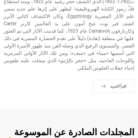
ت(1790-1832) الذي اكتشف حجر رشيد عام 1822، ومنه استطاع
فكّ رموز الكتابة الهيروغليفية؛ ليظهر على إثرها علم جديد سمي
علم الآثار المصرية Egyptology، وكان الاكتشاف الثاني الأبرز
كشف قبر توت عنخ آمون على يد العالمين كارتر Carter
وكارنارفون Carnarvon عام 1923، كما قدمت الآثار التي تم العثور
عليها في منطقة (نقادة) دليلاً على تقدم الحضارة المصرية في ذلك
العصر، والمستوى الرفيع الذي وصله الفن منذ ظهور الأسرة الأولى
التي أسسها «مينا» في «منف»، ومن تلك الآثار الأواني المرمرية
واللوحات العاجية، مثل «حجر بالِرْمو» الذي سجلت عليه طقوس
إحياء حفلات الجلوس الملكي.
اقرأ المزيد
المجلدات الصادرة عن الموسوعة