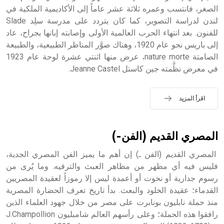
الملوك الذين حكموا مدينة إديسا (الرها) من أبجر الأول وحتى
الصغر، فانتسب وعمره ثلاثة عشر عاماً إلى الأكاديمية الملكية في
التاسع، وهم ينتسبون إلى أسرة أوسروين
لندن لدراسة التصوير، كما كان يتردد على مدرسة سلِد Slade
للفنون. بعد انتهاء الحرب العالمية الأولى وإصابته إبانها بجراح، عاد
إلى باريس نحو عام 1920، وهناك صوَّر المناظر الطبيعية، والطبيعة
الصامتة nature morte، عرض منها اثنتي عشرة لوحة عام 1923
في معرض نظَّمته جين كاستل Jeanne Castel.
- هل تعلم أن الأبجدية الكنعانية تتألف من /22/ علامة كتابية
sign تكتب منفصلة غير متصلة، وتعتمد المبدأ الأكوروفوني،
حيث تقتصر القيمة الصوتية للعلامة الك
اقرأ المزيد
المصري القديم (الفن-)
المصري القديم (الفن ـ) إن أهم ما يميز الفن المصري الجدية،
فليس فيه أي مظهر من مظاهر العبث والترفيه. وما يُرى من
رسوم جدارية أو نحوت أو أعمدة ليس إلا رموزاً لعقيدة المصريين
القدماء؛ عقيدة الخلود والبعث. بدأ تاريخ تعرف الحضارة المصرية
منذ حملة نابليون بونابرت على مصر من خلال جهود العلماء الذين
رافقوا هذه الحملة؛ وعلى رأسهم العالم شامبليون J.Champollion