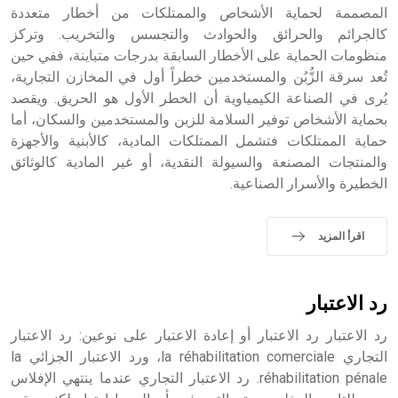
المصممة لحماية الأشخاص والممتلكات من أخطار متعددة
- هل تعلم أن أبجر Abgar اسم معروف جيداً يعود إلى عدد من
الملوك الذين حكموا مدينة إديسا (الرها) من أبجر الأول وحتى
كالجرائم والحرائق والحوادث والتجسس والتخريب. وتركز
التاسع، وهم ينتسبون إلى أسرة أوسروين
منظومات الحماية على الأخطار السابقة بدرجات متباينة، ففي حين
تُعد سرقة الزُّبُن والمستخدمين خطراً أول في المخازن التجارية،
يُرى في الصناعة الكيمياوية أن الخطر الأول هو الحريق. ويقصد
بحماية الأشخاص توفير السلامة للزبن والمستخدمين والسكان، أما
حماية الممتلكات فتشمل الممتلكات المادية، كالأبنية والأجهزة
- هل تعلم أن الأبجدية الكنعانية تتألف من /22/ علامة كتابية
والمنتجات المصنعة والسيولة النقدية، أو غير المادية كالوثائق
sign تكتب منفصلة غير متصلة، وتعتمد المبدأ الأكوروفوني،
الخطيرة والأسرار الصناعية.
حيث تقتصر القيمة الصوتية للعلامة الك
اقرأ المزيد
رد الاعتبار
رد الاعتبار رد الاعتبار أو إعادة الاعتبار على نوعين: رد الاعتبار
التجاري la réhabilitation comerciale، ورد الاعتبار الجزائي la
réhabilitation pénale. رد الاعتبار التجاري عندما ينتهي الإفلاس