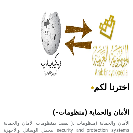
- هل تعلم أن أبقراط كتب في الطب أربعة مؤلفات هي:
الحكم، الأدلة، تنظيم التغذية، ورسالته في جروح الرأس. ويعود
له الفضل بأنه حرر الطب من الدين والفلسفة.
- هل تعلم أن المرجان إفراز حيواني يتكون في البحر ويتركب
من مادة كربونات الكلسيوم، وهو أحمر أو شديد الحمرة وهو
أجود أنواعه، ويمتاز بكبر الحجم ويسمى الش
اخترنا لكم
هل تعلم أن الأبسيد كلمة فرنسية اللفظ تم اعتمادها مصطلحاً
أثرياً يستخدم في العمارة عموماً وفي العمارة الدينية الخاصة
بالكنائس خصوصاً، وفي الإنكليزية أب
الأمان والحماية (منظومات-)
الأمان والحماية (منظومات ـ( يقصد بمنظومات الأمان والحماية
security and protection systems مجمل الوسائل والأجهزة