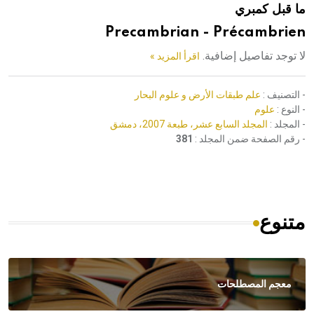
ما قبل كمبري
هيئة الموسوعة العربية تطلق موسوعات جديدة في عام 2026
Precambrian - Précambrien
لا توجد تفاصيل إضافية.
اقرأ المزيد »
- التصنيف :
علم طبقات الأرض و علوم البحار
- النوع :
علوم
- المجلد :
المجلد السابع عشر، طبعة 2007، دمشق
- رقم الصفحة ضمن المجلد :
381
متنوع
معجم المصطلحات