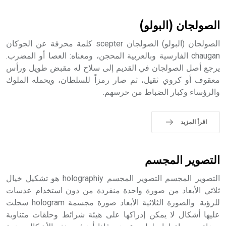
أثرياً يستخدم في العمارة عموماً وفي العمارة الدينية الخاصة
بالكنائس خصوصاً، وفي الإنكليزية أب
الصولجان (البولو)
الصولجان (البولو) الصولجان scepter كلمة محرفة عن الجوكان
chaugan الفارسية وبالعربية المحجن، ومعناه: العصا أو المضرب.
يرجع أصل الصولجان في القديم إلى سلاح له مقبض طويل ورأس
- هل تعلم أن أبجر Abgar اسم معروف جيداً يعود إلى عدد من
الملوك الذين حكموا مدينة إديسا (الرها) من أبجر الأول وحتى
معقوف أو كروي ثقيل، ثم صار رمزاً للسلطان، ويحمله الملوك
التاسع، وهم ينتسبون إلى أسرة أوسروين
والرؤساء وكبار الضباط من حرسهم.
اقرأ المزيد
- هل تعلم أن الأبجدية الكنعانية تتألف من /22/ علامة كتابية
sign تكتب منفصلة غير متصلة، وتعتمد المبدأ الأكوروفوني،
التصوير المجسم
حيث تقتصر القيمة الصوتية للعلامة الك
التصوير المجسم التصوير المجسم holographiy هو تشكيل خيال
ثلاثي الأبعاد من صورة واحدة منفردة من دون استخدام عدسات
للرؤية. والصورة الثلاثية الأبعاد صورة مجسمة hologram سجلت
عليها أشكال لا يمكن إدراكها على هيئة شرائط وحلقات متناوبة