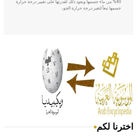
40% من ماء جسمها ويعود ذلك لقدرتها على تغيير درجة حرارة
جسمها تبعاً لتغير درجة حرارة الجو،
- هل تعلم أن أبقراط كتب في الطب أربعة مؤلفات هي:
الحكم، الأدلة، تنظيم التغذية، ورسالته في جروح الرأس. ويعود
له الفضل بأنه حرر الطب من الدين والفلسفة.
- هل تعلم أن المرجان إفراز حيواني يتكون في البحر ويتركب
من مادة كربونات الكلسيوم، وهو أحمر أو شديد الحمرة وهو
أجود أنواعه، ويمتاز بكبر الحجم ويسمى الش
اخترنا لكم
هل تعلم أن الأبسيد كلمة فرنسية اللفظ تم اعتمادها مصطلحاً