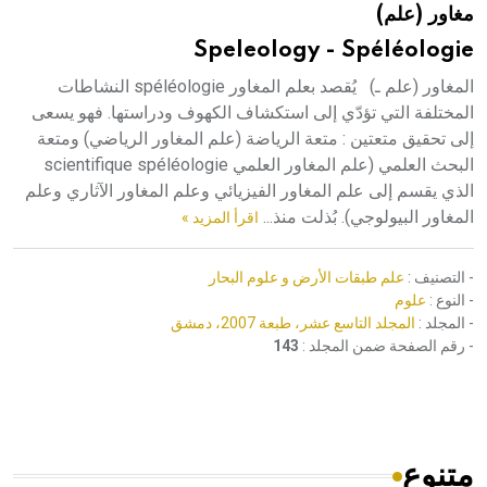
مغاور (علم)
هيئة الموسوعة العربية تطلق موسوعات جديدة في عام 2026
Speleology - Spéléologie
المغاور (علم ـ) يُقصد بعلم المغاور spéléologie النشاطات
المختلفة التي تؤدّي إلى استكشاف الكهوف ودراستها. فهو يسعى
إلى تحقيق متعتين : متعة الرياضة (علم المغاور الرياضي) ومتعة
البحث العلمي (علم المغاور العلمي scientifique spéléologie
الذي يقسم إلى علم المغاور الفيزيائي وعلم المغاور الآثاري وعلم
المغاور البيولوجي). بُذلت منذ...
اقرأ المزيد »
- التصنيف :
علم طبقات الأرض و علوم البحار
- النوع :
علوم
- المجلد :
المجلد التاسع عشر، طبعة 2007، دمشق
- رقم الصفحة ضمن المجلد :
143
متنوع