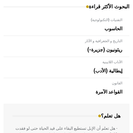
البحوث الأكثر قراءة
التقنيات (التكنولوجية)
الحاسوب
التاريخ و الجغرافية و الآثار
ريئونيون (جزيرة-)
الآداب اللاتينية
إيطالية (الأدب)
القانون
- هل تعلم أن الأبلق نوع من الفنون الهندسية التي ارتبطت
بالعمارة الإسلامية في بلاد الشام ومصر خاصة، حيث يحرص
القواعد الآمرة
المعمار على بناء مداميكه وخاصة في الواجهات
هل تعلم؟
- هل تعلم أن الإبل تستطيع البقاء على قيد الحياة حتى لو فقدت