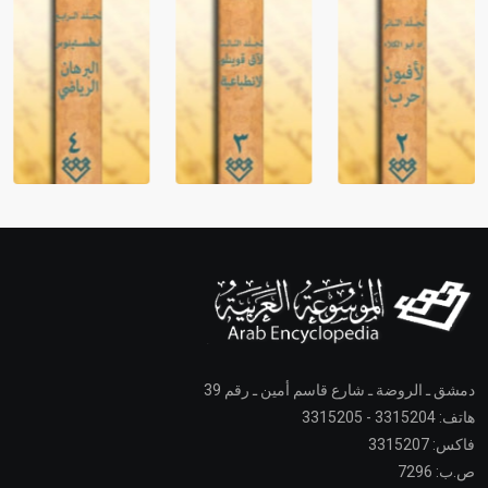
دمشق ـ الروضة ـ شارع قاسم أمين ـ رقم 39
هاتف: 3315204 - 3315205
فاكس: 3315207
ص.ب: 7296