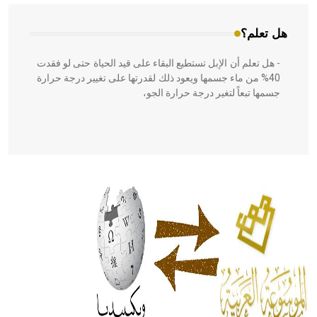
هل تعلم؟
- هل تعلم أن الإبل تستطيع البقاء على قيد الحياة حتى لو فقدت
40% من ماء جسمها ويعود ذلك لقدرتها على تغيير درجة حرارة
جسمها تبعاً لتغير درجة حرارة الجو،
- هل تعلم أن أبقراط كتب في الطب أربعة مؤلفات هي:
الحكم، الأدلة، تنظيم التغذية، ورسالته في جروح الرأس. ويعود
له الفضل بأنه حرر الطب من الدين والفلسفة.
- هل تعلم أن المرجان إفراز حيواني يتكون في البحر ويتركب
من مادة كربونات الكلسيوم، وهو أحمر أو شديد الحمرة وهو
أجود أنواعه، ويمتاز بكبر الحجم ويسمى الش