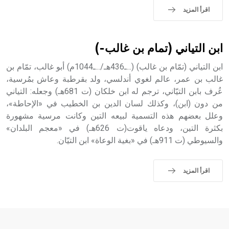
اقرأ المزيد
ابن التياني (تمام بن غالب-)
ابن التياني (تمّام بن غالب) (...ـ436هـ/...ـ1044م) أبو غالب، تمّام بن
غالب بن عمر، عالم لغوي أندلسي، ولد بقرطبة وعاش بمُرسية،
عُرف بابن التيّاني، ترجم له ابن خلكان (ت 681هـ) وجعله: التياني
من دون (ابن)، وكذلك لسان الدين بن الخطيب في «الإحاطة»،
وعلل بعضهم هذه التسمية لبيعه التين وكانت مرسية مشهورة
بكثرة التين، ودعاه ياقوت(ت 626هـ) في «معجم البلدان»
والسيوطي (ت 911هـ) في «بغية الوعاة» ابن التيّان.
اقرأ المزيد