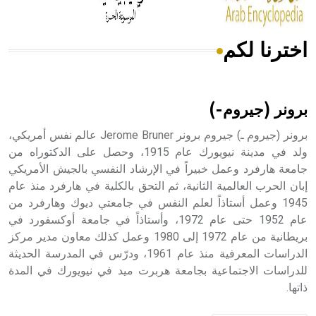
اخترنا لكم
هل تعلم أن الأبسيد كلمة فرنسية اللفظ تم اعتمادها مصطلحاً
أثرياً يستخدم في العمارة عموماً وفي العمارة الدينية الخاصة
بالكنائس خصوصاً، وفي الإنكليزية أب
برونر (جيروم-)
برونر (جيروم ـ) جيروم برونر Jerome Bruner عالم نفس أمريكي،
ولد في مدينة نيويورك عام 1915، وحصل على الدكتوراه من
جامعة هارفرد وعمل خبيراً في الإرشاد النفسي بالجيش الأمريكي
- هل تعلم أن أبجر Abgar اسم معروف جيداً يعود إلى عدد من
الملوك الذين حكموا مدينة إديسا (الرها) من أبجر الأول وحتى
إبان الحرب العالمية الثانية، ثم التحق بالكلية في هارفرد منذ عام
التاسع، وهم ينتسبون إلى أسرة أوسروين
1945 وعمل أستاذاً لعلم النفس في جامعتي ديوك وهارفرد من
عام 1952 حتى عام 1972، وأستاذاً في جامعة أوكسفورد في
بريطانية من عام 1972 إلى 1980 وعمل كذلك معاون مدير مركز
الدراسات المعرفية منذ عام 1961، ودرّس في المدرسة الحديثة
للدراسات الاجتماعية بجامعة هربرت ميد في نيويورك في المدة
- هل تعلم أن الأبجدية الكنعانية تتألف من /22/ علامة كتابية
ذاتها.
sign تكتب منفصلة غير متصلة، وتعتمد المبدأ الأكوروفوني،
حيث تقتصر القيمة الصوتية للعلامة الك