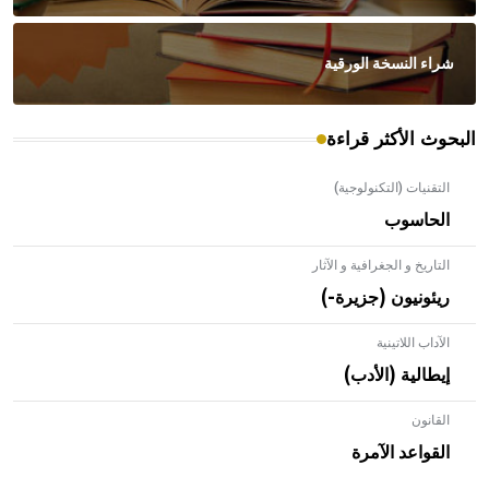
شراء النسخة الورقية
البحوث الأكثر قراءة
التقنيات (التكنولوجية)
الحاسوب
التاريخ و الجغرافية و الآثار
ريئونيون (جزيرة-)
الآداب اللاتينية
إيطالية (الأدب)
القانون
- هل تعلم أن الأبلق نوع من الفنون الهندسية التي ارتبطت
بالعمارة الإسلامية في بلاد الشام ومصر خاصة، حيث يحرص
القواعد الآمرة
المعمار على بناء مداميكه وخاصة في الواجهات