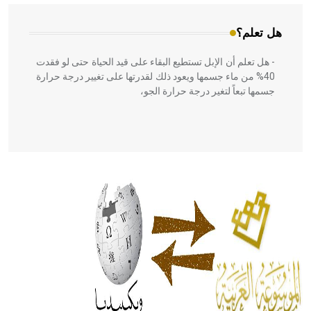
هل تعلم؟
- هل تعلم أن الإبل تستطيع البقاء على قيد الحياة حتى لو فقدت
40% من ماء جسمها ويعود ذلك لقدرتها على تغيير درجة حرارة
جسمها تبعاً لتغير درجة حرارة الجو،
- هل تعلم أن أبقراط كتب في الطب أربعة مؤلفات هي:
الحكم، الأدلة، تنظيم التغذية، ورسالته في جروح الرأس. ويعود
له الفضل بأنه حرر الطب من الدين والفلسفة.
- هل تعلم أن المرجان إفراز حيواني يتكون في البحر ويتركب
من مادة كربونات الكلسيوم، وهو أحمر أو شديد الحمرة وهو
أجود أنواعه، ويمتاز بكبر الحجم ويسمى الش