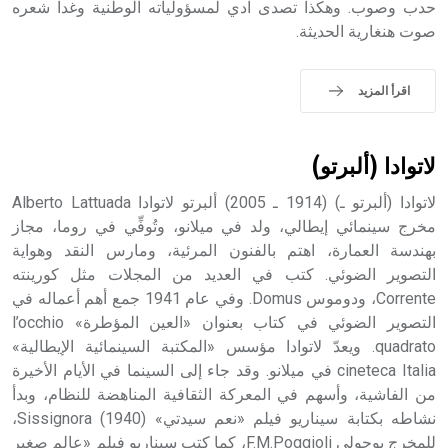
حدب وصوب. وهكذا تصدى آدي لمسؤولياته الوطنية وغدا شعره
صوت هنغارية الحديثة.
اقرأ المزيد
لاتوادا (ألبرتو)
لاتوادا (ألبرتو ـ) (1914 ـ 2005) ألبرتو لاتوادا Alberto Lattuada
مخرج سينمائي إيطالي، ولد في ميلانو، وتُوفِّي في روما، مجاز
بهندسة العمارة، اهتم بالفنون المرئية، ومارس النقد وهواية
التصوير الضوئي. كتب في العديد من المجلات مثل كورينته
Corrente، ودوموس Domus. وفي عام 1941 جمع أهم أعماله في
التصوير الضوئي في كتاب بعنوان «العين المؤطرة» l’occhio
quadrato. ويعدّ لاتوادا مؤسس «المكتبة السينمائية الإيطالية»
cineteca Italia في ميلانو. وقد جاء إلى السينما في الأيام الأخيرة
من الفاشية، وأسهم في المعركة الثقافية المناهضة للنظام، وبدأ
نشاطه بكتابة سيناريو فيلم «نعم سيدتي» Sissignora (1940)،
للمخرج بوجولي F.M.Poggioli، كما كتب سيناريو فيلم «عالم صغير