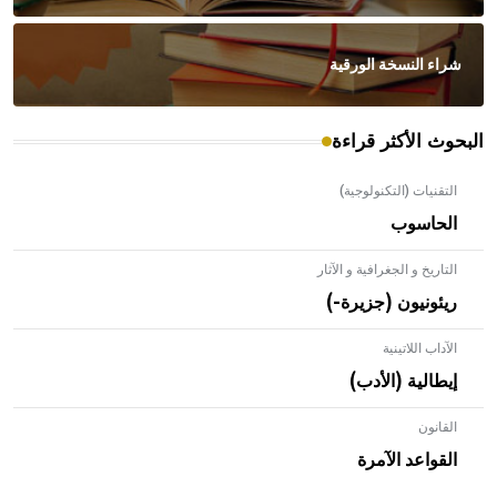
شراء النسخة الورقية
البحوث الأكثر قراءة
التقنيات (التكنولوجية)
الحاسوب
التاريخ و الجغرافية و الآثار
ريئونيون (جزيرة-)
الآداب اللاتينية
إيطالية (الأدب)
القانون
- هل تعلم أن الأبلق نوع من الفنون الهندسية التي ارتبطت
بالعمارة الإسلامية في بلاد الشام ومصر خاصة، حيث يحرص
القواعد الآمرة
المعمار على بناء مداميكه وخاصة في الواجهات