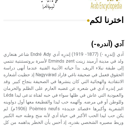
اخترنا لكم
هل تعلم أن الأبسيد كلمة فرنسية اللفظ تم اعتمادها مصطلحاً
أثرياً يستخدم في العمارة عموماً وفي العمارة الدينية الخاصة
بالكنائس خصوصاً، وفي الإنكليزية أب
آدي (آندره-)
آدي (إندرِه -) (1877- 1919) إندرِه آدي Endré Ady شاعر هنغاري
ولد في مدينة أرميند زينت Erminds zent لأسرة بروتستنتية تنتمي
إلى طبقة نبلاء الريف. بدأ حياته الأدبية الفنية عندما أنهى دراسة
- هل تعلم أن أبجر Abgar اسم معروف جيداً يعود إلى عدد من
الملوك الذين حكموا مدينة إديسا (الرها) من أبجر الأول وحتى
الحقوق فعمل في صحيفة ناغي فاراد Nagyvárad إذ حظيت أشعاره
التاسع، وهم ينتسبون إلى أسرة أوسروين
الانتقادية والهجائية التي كان ينشرها في الصحيفة بنجاح كبير. وقد
عبر إندره آدي في شعره عن غضبه العارم على الظلم والحرمان
والعبودية التي عاش في ظلها سواء في حبه لفتاة تدعى ليدا Léda
وللوطن أو في مرضه. وألهمه حب ليدا والقطيعة معها أول دواوينه
الشعرية وأكبرها «قصائد جديدة» Poèmes neufs (1906م). لم
- هل تعلم أن الأبجدية الكنعانية تتألف من /22/ علامة كتابية
يكن حب ليدا الحب الأكبر في حياة آدي لأنه منح وطنه حبه الكبير
sign تكتب منفصلة غير متصلة، وتعتمد المبدأ الأكوروفوني،
وربط مصيره الشخصي بقدره، إذ أحس بأن الخطر يداهمه من كل
حيث تقتصر القيمة الصوتية للعلامة الك