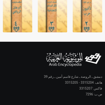
دمشق ـ الروضة ـ شارع قاسم أمين ـ رقم 39
هاتف: 3315204 - 3315205
فاكس: 3315207
ص.ب: 7296