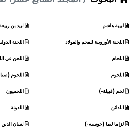
هيئة الموسوعة العربية تطلق موسوعات جديدة في عام 2026
لبيبة هاشم
لبيد بن ربيع
اللجنة الأوروبية للفحم والفولاذ
اللجنة الدول
اللحام
اللحن في الل
اللحوم
اللحوم (صنا
لخم (قبيلة-)
اللخميون
اللدائن
اللدونة
لزاما ليما (خوسيه-)
لسان الدين 