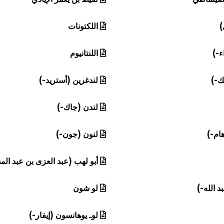
)
اللكتونات
ء-)
اللنتانيوم
ك-)
لندغرين (أستريد-)
لندن (جاك-)
هام-)
لنون (جون-)
أبو لهب (عبد العزى بن عبد ال
د الله-)
لو شون
لوـ يوهانسون (إيفار-)