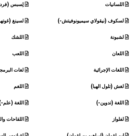
اللسانيات
لِسبس (فردي
لسكوف (نيقولاي سيميونوفيتش-)
لسينغ (غوتهو
لشبونة
اللشك
اللعان
اللعب
اللغات الإجرائية
لغات البرمج
لغش (تلول الهبا)
اللغم
اللغة (تدوين-)
اللغة (علم-)
لفلواز
اللقاحات وا
ابن لقمان (إبراهيم بن لقمان)
لقيانوس ال