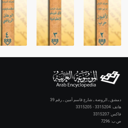
دمشق ـ الروضة ـ شارع قاسم أمين ـ رقم 39
هاتف: 3315204 - 3315205
فاكس: 3315207
ص.ب: 7296