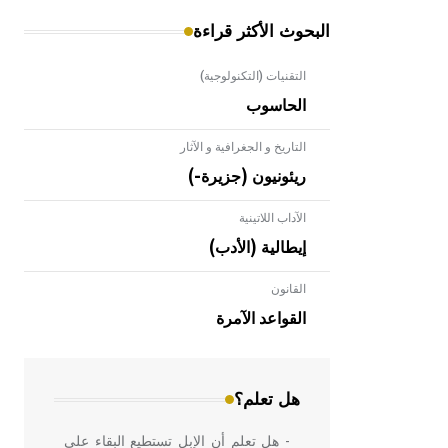
البحوث الأكثر قراءة
التقنيات (التكنولوجية)
الحاسوب
التاريخ و الجغرافية و الآثار
ريئونيون (جزيرة-)
الآداب اللاتينية
إيطالية (الأدب)
القانون
- هل تعلم أن الأبلق نوع من الفنون
الهندسية التي ارتبطت بالعمارة الإسلامية
القواعد الآمرة
في بلاد الشام ومصر خاصة، حيث يحرص
المعمار على بناء مداميكه وخاصة في
الواجهات
هل تعلم؟
- هل تعلم أن الإبل تستطيع البقاء على