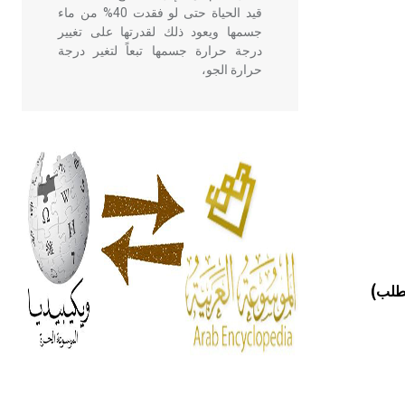
قيد الحياة حتى لو فقدت 40% من ماء
جسمها ويعود ذلك لقدرتها على تغيير
درجة حرارة جسمها تبعاً لتغير درجة
حرارة الجو،
- هل تعلم أن أبقراط كتب في الطب
أربعة مؤلفات هي: الحكم، الأدلة، تنظيم
التغذية، ورسالته في جروح الرأس.
ويعود له الفضل بأنه حرر الطب من
الدين والفلسفة.
- هل تعلم أن المرجان إفراز حيواني
يتكون في البحر ويتركب من مادة
مطلب)
كربونات الكلسيوم، وهو أحمر أو شديد
الحمرة وهو أجود أنواعه، ويمتاز بكبر
الحجم ويسمى الش
هل تعلم أن الأبسيد كلمة فرنسية اللفظ