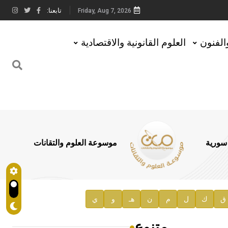
تابعنا:
Friday, Aug 7, 2026
والفنون
العلوم القانونية والاقتصادية
 سورية
موسوعة العلوم والتقانات
ق
ك
ل
م
ن
هـ
و
ي
متنوع