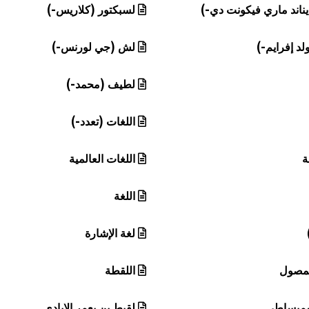
ناند ماري فيكونت دي-)
لسبكتور (كلاريس-)
لد إفرايم-)
لش (جي لورنس-)
لطيف (محمد-)
اللغات (تعدد-)
ة
اللغات العالمية
اللغة
لغة الإشارة
لمصول
اللقطة
سميساطي
لقيط بن يعمر الإيادي