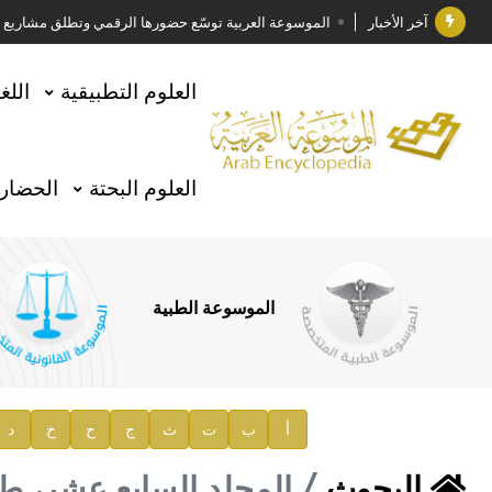
آخر الأخبار
الموسوعة العربية توسّع حضورها الرقمي وتطلق مشاريع معرف
فوز الأستاذ الدكتور وليد محمد السراقبي بجائزة كتارا ل
العلوم التطبيقية
اللغ
جائزة مجمع الملك سلمان العالمي للغة العربية 2025
الأستاذ إياد خالد الطباع مدير عام لهيئة الموسوعة العربية
العلوم البحتة
الحضارة
السيد محمد ياسين صالح وزيرا للثقافة
صدور المجلد الثامن من موسوعة الآثار في سورية
توصيات مجلس الإدارة
الموسوعة الطبية
صدور المجلد السابع من موسوعة الآثار في سورية
صدور المجلد الثامن عشر من الموسوعة الطبية
إعلان..
أ
ب
ت
ث
ج
ح
خ
د
دار الفكر الموزع الحصري لمنشورات هيئة الموسوعة العرب
البحوث
المجلد السابع عشر، طبعة 2007،