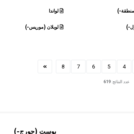
ومنطقة-)
لواندا
ل-)
لوبلان (موريس-)
8
7
6
5
4
عدد النتائج:
619
بوست (جورج-)