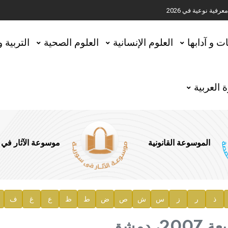
ية نوعية في 2026
تحقيق المخطوطات في العاصمة القطرية الدوحة
ات و آدابها
العلوم الإنسانية
العلوم الصحية
التربية 
 العربية
الموسوعة القانونية
موسوعة الآثار في
ذ
ر
ز
س
ش
ص
ض
ط
ظ
ع
غ
ف
ية
 دمشق