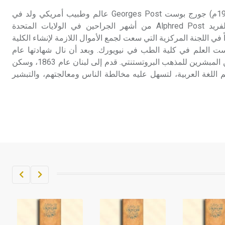
بوست (جورج ـ) (1838 ـ 1909م) جورج بوست Georges Post عالم وطبيب أمريكي ولد في
مدينة نيويورك .كان والده ألفريد Alphred Post من أشهر الجراحين في الولايات المتحدة
اً في اللجنة المركزية التي سعت لجمع الأموال اللازمة لإنشاء الكلية
وست العلم في كلية الطب في نيويورك. وبعد أن نال شهادتها عام
1860 تعلم اللاهوت، وصار من المبشرين للمذهب البروتستنتي. قدم إلى لبنان عام 1863، وسكن
 اللغة العربية، لتسهل عليه مخالطة الناس ومعالجتهم، والتبشير