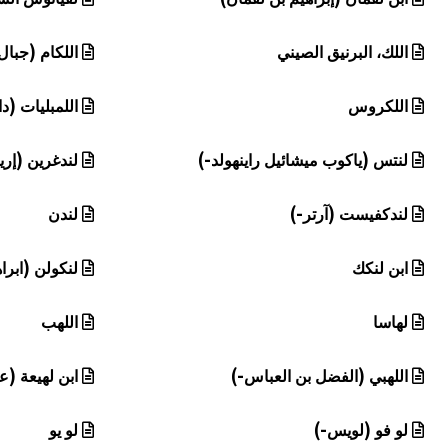
اللك، البرنيق الصيني
اللكام (جبال
اللكروس
اللمبليات (دا
لنتس (ياكوب ميشائيل راينهولد-)
لندغرين (إري
لندكفيست (آرتر-)
لندن
ابن لنكك
لنكولن (ابرا
لهاسا
اللهب
اللهبي (الفضل بن العباس-)
ابن لهيعة (عب
لو فو (لويس-)
لو يو