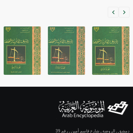
دمشق ـ الروضة ـ شارع قاسم أمين ـ رقم 39