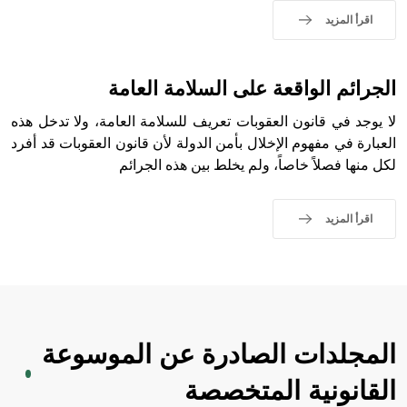
التاسع، وهم ينتسبون إلى أسرة أوسروين
اقرأ المزيد
الجرائم الواقعة على السلامة العامة
- هل تعلم أن الأبجدية الكنعانية تتألف من /22/ علامة كتابية
لا يوجد في قانون العقوبات تعريف للسلامة العامة، ولا تدخل هذه
sign تكتب منفصلة غير متصلة، وتعتمد المبدأ الأكوروفوني،
حيث تقتصر القيمة الصوتية للعلامة الك
العبارة في مفهوم الإخلال بأمن الدولة لأن قانون العقوبات قد أفرد
لكل منها فصلاً خاصاً، ولم يخلط بين هذه الجرائم
اقرأ المزيد
المجلدات الصادرة عن الموسوعة
القانونية المتخصصة