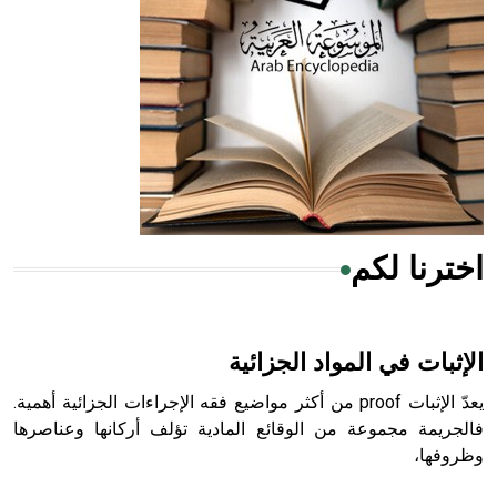
له الفضل بأنه حرر الطب من الدين والفلسفة.
- هل تعلم أن المرجان إفراز حيواني يتكون في البحر ويتركب
من مادة كربونات الكلسيوم، وهو أحمر أو شديد الحمرة وهو
أجود أنواعه، ويمتاز بكبر الحجم ويسمى الش
اخترنا لكم
هل تعلم أن الأبسيد كلمة فرنسية اللفظ تم اعتمادها مصطلحاً
أثرياً يستخدم في العمارة عموماً وفي العمارة الدينية الخاصة
بالكنائس خصوصاً، وفي الإنكليزية أب
الإثبات في المواد الجزائية
يعدّ الإثبات proof من أكثر مواضيع فقه الإجراءات الجزائية أهمية.
فالجريمة مجموعة من الوقائع المادية تؤلف أركانها وعناصرها
وظروفها،
- هل تعلم أن أبجر Abgar اسم معروف جيداً يعود إلى عدد من
الملوك الذين حكموا مدينة إديسا (الرها) من أبجر الأول وحتى