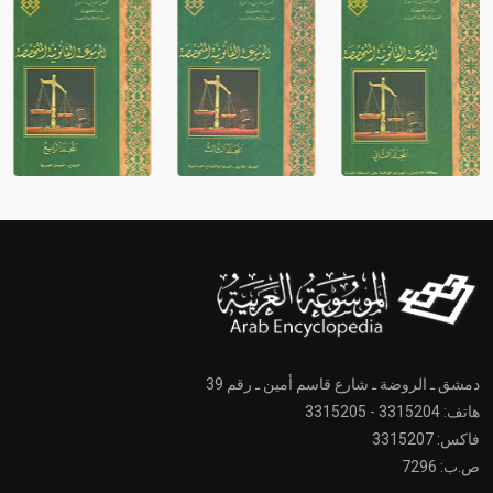
دمشق ـ الروضة ـ شارع قاسم أمين ـ رقم 39
هاتف: 3315204 - 3315205
فاكس: 3315207
ص.ب: 7296