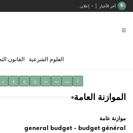
آخر الأخبار
إعلان..
فوز الأستاذ الدكتور محمود السيد بجائزة مجمع الملك سليما
صدور المجلد الثامن عشر من الموسوعة الطبية
صدور المجلد السابع من موسوعة الآثار في سورية
توصيات مجلس الإدارة
العلوم الشرعية
القانون الت
شهر الكتاب السوري
الأستاذ إياد خالد الطباع مدير عام لهيئة الموسوعة العربية
أ
ب
ت
ث
ج
ح
خ
د
دار الفكر الموزع الحصري لمنشورات هيئة الموسوعة العرب
الموازنة العامة
موازنة عامة
general budget - budget général