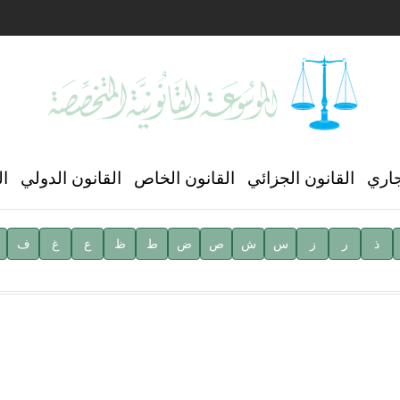
ن العالمي للغة العربية
جاري
القانون الجزائي
القانون الخاص
القانون الدولي
ال
ذ
ر
ز
س
ش
ص
ض
ط
ظ
ع
غ
ف
ية