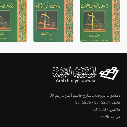
دمشق ـ الروضة ـ شارع قاسم أمين ـ رقم 39
هاتف: 3315204 - 3315205
فاكس: 3315207
ص.ب: 7296