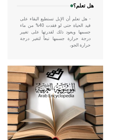
هل تعلم؟
- هل تعلم أن الإبل تستطيع البقاء على
قيد الحياة حتى لو فقدت 40% من ماء
جسمها ويعود ذلك لقدرتها على تغيير
درجة حرارة جسمها تبعاً لتغير درجة
حرارة الجو،
- هل تعلم أن أبقراط كتب في الطب
أربعة مؤلفات هي: الحكم، الأدلة، تنظيم
التغذية، ورسالته في جروح الرأس.
ويعود له الفضل بأنه حرر الطب من
الدين والفلسفة.
- هل تعلم أن المرجان إفراز حيواني
يتكون في البحر ويتركب من مادة
كربونات الكلسيوم، وهو أحمر أو شديد
الحمرة وهو أجود أنواعه، ويمتاز بكبر
الحجم ويسمى الش