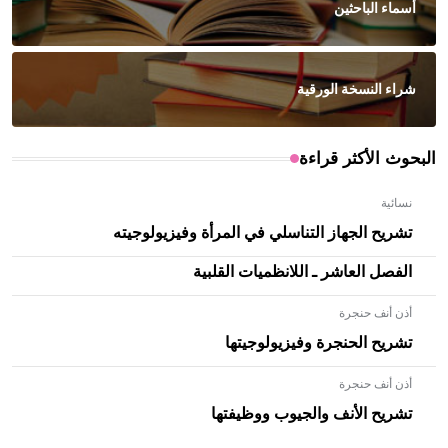
أسماء الباحثين
شراء النسخة الورقية
البحوث الأكثر قراءة
نسائية
تشريح الجهاز التناسلي في المرأة وفيزيولوجيته
الفصل العاشر ـ اللانظميات القلبية
أذن أنف حنجرة
تشريح الحنجرة وفيزيولوجيتها
أذن أنف حنجرة
- هل تعلم أن الأبلق نوع من الفنون الهندسية التي ارتبطت
بالعمارة الإسلامية في بلاد الشام ومصر خاصة، حيث يحرص
تشريح الأنف والجيوب ووظيفتها
المعمار على بناء مداميكه وخاصة في الواجهات