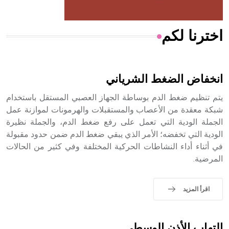
اخترنا لكم
هل تعلم أن الأبسيد كلمة فرنسية اللفظ تم اعتمادها مصطلحاً
أثرياً يستخدم في العمارة عموماً وفي العمارة الدينية الخاصة
بالكنائس خصوصاً، وفي الإنكليزية أب
انخفاض الضغط الشرياني
يتم تنظيم ضغط الدم بوساطة الجهاز العصبي المستقل باستخدام
شبكة معقدة من الأعصاب والمستقبلات والهرمونات لموازنة عمل
الجملة الودية التي تعمل على رفع ضغط الدم، والجملة نظيرة
- هل تعلم أن أبجر Abgar اسم معروف جيداً يعود إلى عدد من
الملوك الذين حكموا مدينة إديسا (الرها) من أبجر الأول وحتى
الودية التي تخفضه؛ الأمر الذي يبقي ضغط الدم ضمن حدود مقبولة
التاسع، وهم ينتسبون إلى أسرة أوسروين
في أثناء أداء النشاطات الحركية المختلفة وفي كثير من الحالات
المرضية.
اقرأ المزيد
- هل تعلم أن الأبجدية الكنعانية تتألف من /22/ علامة كتابية
sign تكتب منفصلة غير متصلة، وتعتمد المبدأ الأكوروفوني،
حيث تقتصر القيمة الصوتية للعلامة الك
التهاب الأذن الوسطى