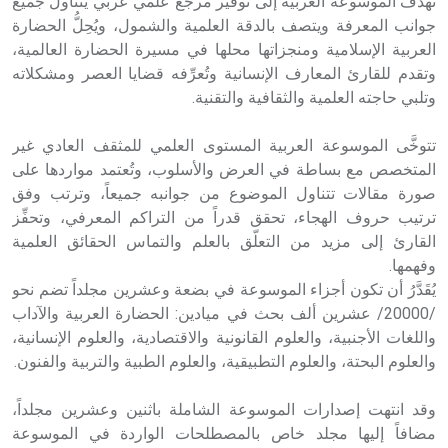
تهدف الموسوعة العربية إلى توفير مرجع علمي عربي يتناول جميع
جوانب المعرفة ويتصف بالدقة العلمية والشمول، ويُحِلُّ الحضارة
العربية الإسلامية ومنجزاتها محلها في مسيرة الحضارة العالمية،
وتقدم للقارئ المعارف الإنسانية وتُعرِّفه قضايا العصر ومشكلاته
وتلبي حاجته العلمية والثقافية والتقنية
.
تتوخَّى الموسوعة العربية المستوى العلمي للمثقف العادي غير
المتخصص مع بساطة في العرض والأسلوب، وتُعتمد مواردها على
صورة مقالات تتناول الموضوع من جوانبه جميعاً، وترتب وفق
ترتيب حروف الهجاء، تحقق قدراً من التراكم المعرفي، وتحفِّز
القارئ إلى مزيد من التعلّق بالعلم والتماس الحقائق العلمية
وفهمها
.
يُقَدَّرُ أن تكون أجزاء الموسوعة في بضعة وعشرين مجلداً تضم نحو
/20000/ عشرين ألف بحث في ميادين: الحضارة العربية والآداب
واللغات الأجنبية، والعلوم القانونية والاقتصادية، والعلوم الإنسانية،
والعلوم البحتة، والعلوم التطبيقية، والعلوم الطبية والتربية والفنون
.
وقد انتهت إصدارات الموسوعة الشاملة باثنين وعشرين مجلداً،
مضافاً إليها مجلد خاص بالمصطلحات الواردة في الموسوعة