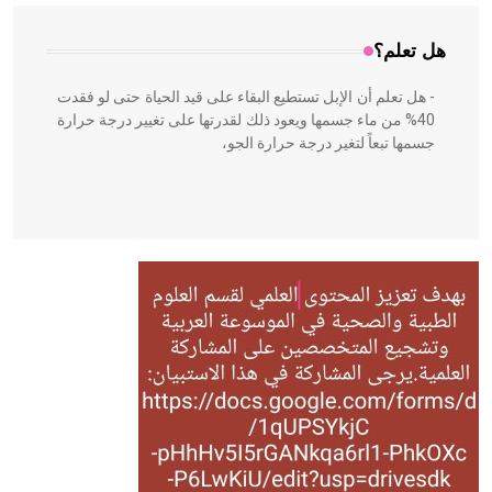
هل تعلم؟
- هل تعلم أن الإبل تستطيع البقاء على قيد الحياة حتى لو فقدت
40% من ماء جسمها ويعود ذلك لقدرتها على تغيير درجة حرارة
جسمها تبعاً لتغير درجة حرارة الجو،
- هل تعلم أن أبقراط كتب في الطب أربعة مؤلفات هي:
الحكم، الأدلة، تنظيم التغذية، ورسالته في جروح الرأس. ويعود
له الفضل بأنه حرر الطب من الدين والفلسفة.
- هل تعلم أن المرجان إفراز حيواني يتكون في البحر ويتركب
من مادة كربونات الكلسيوم، وهو أحمر أو شديد الحمرة وهو
أجود أنواعه، ويمتاز بكبر الحجم ويسمى الش