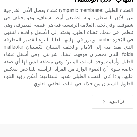
الغشاء الطبلي :tympanic membrane غشاء يفصل الأذن الخارجية
عن الأذن الوسطى، لونه الطبيعي أبيض شفاف، وهو يختلف في
شفوفيته وفي ثخنه. العلامة الرئيسية فيه هي قبضة المطرقة، وهي
تنطمر في سمك غشاء الطبل. وتمتد إلى الأسفل والخلف لتنتهي
في البُجْرَة umbo، ويبرز في نهايتها العليا النتوء القصير للمطرقة
الذي تمتد منه إلى الأمام والخلف الثنيتان الكعبيتان malleolar
folds اللتان تحصران فوقهما غشاء شرابنل. وفي أسفل غشاء
الطبل وأمامه يوجد المثلث المنير؛ وهي منطقة ليس لها أي صفة
خاصة سوى أن الضوء الوارد من المرآة الرأسية للفاحص ينعكس
عليها، وإذا كان الغشاء الطبلي شديد الشفافية؛ أمكن رؤية النتوء
الطويل للسندان من خلاله في الثلث الخلفي العلوي.
اقرأ المزيد