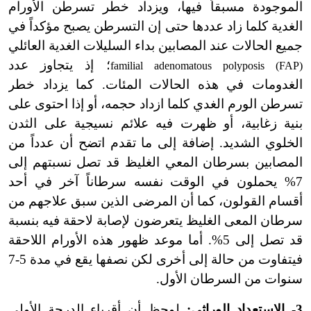
الموجودة مسبقاً فيها، ويزداد خطر تسرطن الأورام
الغدية كلما زاد عددها حتى إن التسرطن يصبح مؤكداً في
جميع الحالات عند المصابين بداء السليلات الغدية العائلي
؛ إذ يتجاوز عدد
familial adenomatous polyposis (FAP)
الغدومات في هذه الحالات المئات. كما يزداد خطر
تسرطن الورم الغدي كلما ازداد حجمه، أو إذا احتوى على
بنية زغابية، أو ظهرت فيه علائم نسيجية على الثدن
الخلوي الشديد. إضافة إلى ما تقدم اتضح أن عدداً من
المصابين بسرطان المعي الغليظ قد تصل نسبتهم إلى
7% يحملون في الوقت نفسه سرطاناً آخر في أحد
أقسام القولون، كما أن المرضى الذين سبق علاجهم من
سرطان المعى الغليظ يتعرضون لإصابة لاحقة فيه بنسبة
قد تصل إلى 5%. أما موعد ظهور هذه الأورام اللاحقة
فيتفاوت من حالة إلى أخرى لكن نصفها يقع في مدة 5-7
سنوات من السرطان الأول.
3- الاستعداد الوراثي:
لوحظ أن أقرباء الدرجة الأولى