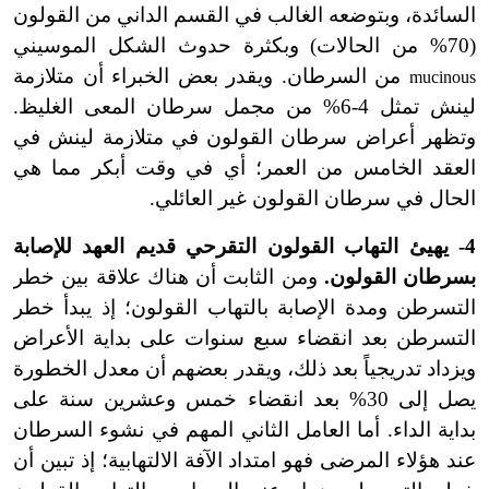
السائدة، وبتوضعه الغالب في القسم الداني من القولون
(70% من الحالات) وبكثرة حدوث الشكل الموسيني
من السرطان. ويقدر بعض الخبراء أن متلازمة
mucinous
لينش تمثل 4-6% من مجمل سرطان المعى الغليظ.
وتظهر أعراض سرطان القولون في متلازمة لينش في
العقد الخامس من العمر؛ أي في وقت أبكر مما هي
الحال في سرطان القولون غير العائلي.
4- يهيئ التهاب القولون التقرحي قديم العهد للإصابة
بسرطان القولون.
ومن الثابت أن هناك علاقة بين خطر
التسرطن ومدة الإصابة بالتهاب القولون؛ إذ يبدأ خطر
التسرطن بعد انقضاء سبع سنوات على بداية الأعراض
ويزداد تدريجياً بعد ذلك، ويقدر بعضهم أن معدل الخطورة
يصل إلى 30% بعد انقضاء خمس وعشرين سنة على
بداية الداء. أما العامل الثاني المهم في نشوء السرطان
عند هؤلاء المرضى فهو امتداد الآفة الالتهابية؛ إذ تبين أن