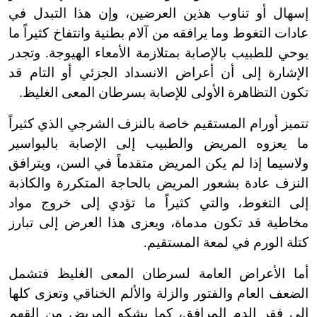
إسهال أو تناوب هذين العرضين، وإن هذا التبدل في
عادات التغوط وما يرافقه من آلام بطنية وانتفاخ كثيراً ما
يوحي للطبيب بالإصابة بمتلازمة الأمعاء الهيوجة. وتجدر
الإشارة إلى أن أعراض الانسداد الجزئي أو التام قد
تكون التظاهرة الأولى للإصابة بسرطان المعى الغليظ.
تتميز أورام المستقيم خاصة بالنزف الشرجي الذي كثيراً
ما يعزوه المريض والطبيب إلى الإصابة بالبواسير
ولاسيما إذا لم يكن المريض متقدماً في السن، ويترافق
النزف عادة بشعور المريض بالحاجة المتكررة والكاذبة
إلى التغوط، والتي كثيراً ما تؤدي إلى خروج مواد
مخاطية قد تكون مدماة، ويعزى هذا العرض إلى تبارز
كتلة الورم في لمعة المستقيم.
أما الأعراض العامة لسرطان المعى الغليظ فتشمل
الضعف العام والفتور والزلة والألم الخناقي وتعزى كلها
إلى فقر الدم المرافق، كما يشكو المريض من القهم