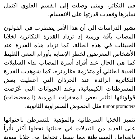
في التكاثر، ومتى وصلت إلى القسم العلوي اكتمل
تمايزها وفقدت قدرتها على الانقسام.
تشير الدراسات إلى أن هذا الأمر يضطرب في القولون
المصاب بآفة ورمية إذ تزداد القدرة التكاثرية لخلايا
الخبيئات في هذه الحالة، كما تزداد هذه القدرة عند
الأشخاص المعرضين لخطر الإصابة بأورام المعى الغليظ
كما هي الحال عند أفراد أسرة المصاب بداء السليلات
الغدية العائلي أو متلازمة «غاردنر»، كما شوهدت القدرة
التكاثرية الزائدة عند الجرذان التي أعطيت بعض
المسرطنات الكيميائية، وعند الحيوانات التي عُرّضت
قولوناتها لتأثير بعض المحفزات الورمية (المحضضات)
مثل الحموض الصفراوية الثانوية.
tumor promoters
تتميز الخلايا السرطانية والمؤهبة للتسرطن باحتوائها
على العديد من التبدلات في جيناتها تجعلها أكثر تأثراً
بالعوامل المسرطنة مما يسهل تحولها من خلايا سوية