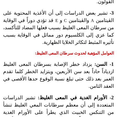
القولون.
3-
تشير بعض الدراسات إلى أن الأغذية المحتوية على
الڤيتامين
والڤيتامين
و
قد تؤدي دوراً في الوقاية
E
C
A
من سرطان المعى الغليظ بسبب فعلها المضاد للتأكسد،
كما عزي إلى الكلسيوم دور مماثل في الوقاية بسبب
تأثيره المثبط لتكاثر الخلايا الظهارية.
العوامل المؤهبة لحدوث سرطان المعى الغليظ
:
1- السن:
يزداد خطر الإصابة بسرطان المعى الغليظ
ازدياداً حاداً بعد سن الأربعين، ويتزايد الخطر كلما تقدم
العمر بعد ذلك حتى تبلغ نسبة الوقوع حدها الأقصى في
العقد الثامن.
2- الأورام الغدية في المعى الغليظ:
تشير الدراسات
المتعددة إلى أن معظم سرطانات المعي الغليظ تنشأ
من التنكس الخبيث الذي يطرأ على الأورام الغدية