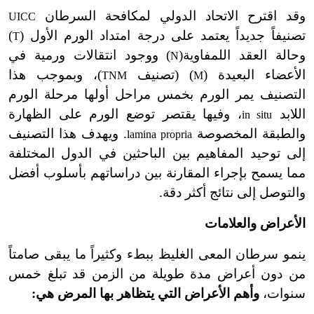
وقد اقترح الاتحاد الدولي لمكافحة السرطان
UICC
تصنيفاً جديداً يعتمد على درجة امتداد الورم الأول (
)
T
وحالة العقد اللمفاوية
(
) ووجود انتقالات ورمية في
N
الأعضاء البعيدة (
) (تصنيف
)، وبموجب هذا
TNM
M
التصنيف يمر الورم بخمس مراحل أولها مرحلة الورم
اللابد
، وفيها يقتصر توضع الورم على الظهارة
in situ
والطبقة المخصوصة
. ويهدف هذا التصنيف
lamina propria
إلى توحيد المفاهيم بين الباحثين في الدول المختلفة
مما يسمح بإجراء المقارنة بين دراساتهم بأسلوب أفضل
والتوصل إلى نتائج أكثر دقة.
الأعراض والعلامات
ينمو سرطان المعى الغليظ ببطء وكثيراً ما يبقى صامتاً
من دون أعراض مدة طويلة من الزمن قد تبلغ خمس
سنوات،
وأهم الأعراض التي يتظاهر بها المرض هي: