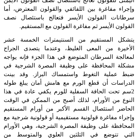
اليمنى للقولون تعالج باستئصال نصف القولون الأيمن
وإجراء مفاغرة بين اللفائفي والقولون المعترض، أما
سرطانات القولون الأيسر فتعالج باستئصال نصف
القولون الأيسر ثم مفاغرة القولون مع المستقيم.
يتشكل المستقيم من السنتيمترات الخمسة عشر
الأخيرة من المعى الغليظ، وعندما يتصدى الجراح
لمعالجة السرطان المتوضع في هذا الجزء فإنه يواجه
مشكلة المحافظة على وظيفة المصرة الشرجية في
ضبط عملية التغوط واستمساك البراز. وقد بينت
الدراسات أن قطع الورم مع هامش أمان يبلغ طوله
2سم تحت الحافة السفلية للورم يكفي عادة في هذا
النوع من الأورام، لذلك أصبح من الممكن في الوقت
الحاضر استئصال القسم الأكبر من أورام المستقيم
وإجراء مفاغرة قولونية مستقيمية أو قولونية شرجية مع
المحافظة على وظيفة المصرة الشرجية، وهي الأورام
التي تتوضع في الثلثين العلوي والمتوسط من