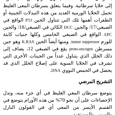
إلى خلايا سرطانية. وفيما يتعلق بسرطان المعى الغليظ
تحمل الخلايا الورمية العديد من هذه التبدلات الجينية أو
الطفرات أهمها تلك التي تتناول الجين
الواقع في
P53
الصبغي/17/ والجين
الكائن في الصبغي/18/ والجين
DCC
الواقع في الصبغي الخامس وكلها جنيات كابتة
APC
للورم
. ومنها أيضاً الجين
وهو جين
K.RAS
tumor suppressor
مسرطن
يقع في الصبغي 12، يضاف إلى
proto-oncogen
ذلك الخلل الذي يتناول عدداً من الجينات الأخرى التي
تشرف في الخلايا السوية على إصلاح الخلل الذي قد
يحصل في الحمض النووي
.
DNA
التشريح المرضي
يتوضع سرطان المعي الغليظ في أي جزء منه، وتدل
الإحصاءات على أن نحو 70% من هذه الأورام يتوضع في
القسم الأيسر من المعى أي في القولون النازل
والسيني والمستقيم.