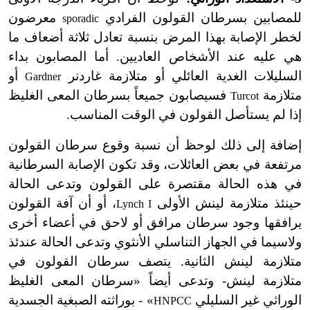
للمصابين بسرطان القولون الفرادي
معرضون
sporadic
لخطر الإصابة بهذا المرض بنسبة تعادل ثلاثة أضعاف ما
هي عليه عند الأشخاص العاديين. أما المصابون بداء
السليلات الغدية العائلي أو متلازمة غاردنر
أو
Gardner
متلازمة
فسيصابون جميعاً بسرطان المعى الغليظ
Turcot
إذا لم يستأصل القولون في الوقت المناسب.
إضافة إلى ذلك لوحظ أن نسبة وقوع سرطان القولون
مرتفعة في بعض العائلات، وقد تكون الإصابة السرطانية
في هذه الحالة مقتصرة على القولون وتدعى الحالة
حينئذ متلازمة لينش الأولى
، أو أن آفة القولون
Lynch I
يرافقها وجود سرطان مرافق أو لاحق في أعضاء أخرى
ولاسيما في الجهاز التناسلي الأنثوي وتدعى الحالة عندئذ
متلازمة لينش الثانية. يتصف سرطان القولون في
متلازمة لينش- وتدعى أيضاً «سرطان المعى الغليظ
الوراثي غير السليلي
» - بوراثته الصبغية الجسدية
HNPCC