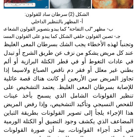
الشكل (2) سرطان ساد للقولون:
أ- المظهر بالتنظير الداخلي
ب- مظهر "لب التفاحة" كما يبدو بتصوير القولون الشعاعي
جـ- تصبن القولون حلقي الشكل كما يبدو على القولون المستأ
وتجنباً لهذه الأخطاء يجب الشك بسرطان المعى الغليظ
عند كل مريض يشكو من نزف عن طريق الشرج أو تبدل
في عادات التغوط أو في قطر الكتلة البرازية أو ألم
بطني غير معلل أو فقر دم ناقص الصباغ ولاسيما إذا
تجاوز المريض سن الأربعين أو كانت هناك قصة عائلية
للإصابة بسرطان المعى الغليظ. يعتمد التشخيص على
تنظير القولونات الشامل الذي يسمح بأخذ عينات
للفحص النسيجي وتأكيد التشخيص، وإذا رفض المريض
هذا الإجراء يلجأ إلى تصوير القولونات بطريقة التباين
المضاعف الذي يكشف وجود التضيق أو الكتلة الورمية
في أحد أجزاء القولونات، بيد أن صورة القولونات