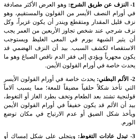
1- النزف عن طريق الشرج:
وهو العرض الأكثر مصادفة
في أورام النصف الأيسر من القولون والمستقيم، وهو
نزف قليل المقدار ومتقطع ويندر أن يكون غزيراً، وكل
نزف شرجي عند شخص تجاوز الأربعين من العمر يجب
أن يثير الشبهة بورم في المعى الغليظ ويستوجب
الاستقصاء لكشف السبب. بيد أن النزف الهضمي قد
يكون مجهرياً ويؤدي إلى فقر الدم ناقص الصباغ وهو ما
يحدث خاصة في أورام القولون الأيمن.
2- الألم البطني:
يحدث خاصة في أورام القولون الأيسر
التي تأخذ شكلاً حلقياً مضيقاً للمعة؛ مما يسبب آلاماً
قولنجية تشتد بعد الطعام وتخف بطرد الغاز أو التغوط،
بيد أن الألم قد يكون خفيفاً في أورام القولون الأيمن
ويأخذ شكل الضيق أو عدم الارتياح في مكان توضع
الورم.
3- تبدل عادات التغوط:
ويتجلى على شكل إمساك أو