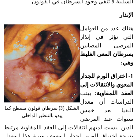
السلبية لا تنفي وجود السرطان في القولون.
الإنذار
هناك عدد من العوامل
التي تؤثر في إنذار
المرضى المصابين
بسرطان المعى الغليظ
وهي:
1- اختراق الورم للجدار
المعوي والانتقالات إلى
العقد اللمفاوية:
بينت
الدراسات أن معدل
الشكل (3) سرطان قولون مسطح كما
البقيا بعد خمس
يبدو بالتنظير الداخلي
سنوات عند المرضى
الذين ليست لديهم انتقالات إلى العقد اللمفاوية مرتبط
بدرجة اختراق الورم للجدار المعوي، ويبلغ هذا المعدل