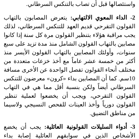
واستئصالها قبل أن تصاب بالتنكس السرطاني.
2- الداء المعوي الالتهابي:
يتعرض المصابون بالتهاب
القولون التقرحي قديم العهد للتنكس السرطاني، لذلك
يجب مراقبة هؤلاء بتنظير القولون مرة كل سنة إذا كانوا
مصابين بالتهاب القولون الشامل منذ مدة تزيد على سبع
سنوات، وأولئك المصابين بالتهاب القولون الأيسر منذ
أكثر من خمسة عشر عاماً مع أخذ خزعات متعددة من
مختلف أنحاء القولون تفصل الواحدة عن الأخرى مسافة
10سم. كما أن المصابين بداء «كرون» معرضون للتنكس
السرطاني أيضاً ولكن بنسبة أقل مما هي في التهاب
القولون التقرحي، ويجب أن يخضعوا لعملية تنظير
القولون دورياً وأخذ العينات للفحص النسيجي ولاسيما
من مناطق التضيق.
3- أدواء السليلات القولونية العائلية:
يجب أن يخضع
الأشخاص الذين في سوابقهم العائلية إصابة بداء