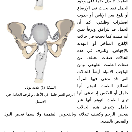
الطمث لا يدل حتماً على وجود
الحمل فقد يحدث في الإرضاع
أو بلوغ سن الإياس أو حدوث
اضطراب وظيفي، كما أن
الحمل قد يترافق ونزفاً يظن
أنه طمث كما يحدث في حالات
الإلقاح المتأخر أو التهديد
بالإجهاض. وللنزف في هذه
الحالات صفات تختلف عن
صفات الطمث الطبيعي. ومن
الواجب الانتباه أيضاً للحالات
التي قد تدعي فيها المرأة
انقطاع الطمث لتوهم أنها
الشكل (1) علامة نوبل
حامل أو العكس إذ تدعي أنها
الرحم الغير حامل في الأعلى والرحم الحامل في
ترى الطمث لتوهم أنها غير
الأسفل
حامل. وتعرف هذه الحالات
بفحص الرحم وكشف تبدلاته وبالفحوص المتممة ولا سيما فحص البول
والفحص بالصدى.