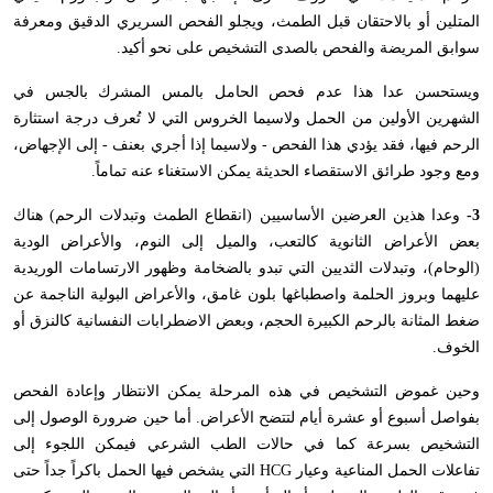
المتلين أو بالاحتقان قبل الطمث، ويجلو الفحص السريري الدقيق ومعرفة
سوابق المريضة والفحص بالصدى التشخيص على نحو أكيد.
ويستحسن عدا هذا عدم فحص الحامل بالمس المشرك بالجس في
الشهرين الأولين من الحمل ولاسيما الخروس التي لا تُعرف درجة استثارة
الرحم فيها، فقد يؤدي هذا الفحص - ولاسيما إذا أجري بعنف - إلى الإجهاض،
ومع وجود طرائق الاستقصاء الحديثة يمكن الاستغناء عنه تماماً.
3-
وعدا هذين العرضين الأساسيين (انقطاع الطمث وتبدلات الرحم) هناك
بعض الأعراض الثانوية كالتعب، والميل إلى النوم، والأعراض الودية
(الوحام)، وتبدلات الثديين التي تبدو بالضخامة وظهور الارتسامات الوريدية
عليهما وبروز الحلمة واصطباغها بلون غامق، والأعراض البولية الناجمة عن
ضغط المثانة بالرحم الكبيرة الحجم، وبعض الاضطرابات النفسانية كالنزق أو
الخوف.
وحين غموض التشخيص في هذه المرحلة يمكن الانتظار وإعادة الفحص
بفواصل أسبوع أو عشرة أيام لتتضح الأعراض. أما حين ضرورة الوصول إلى
التشخيص بسرعة كما في حالات الطب الشرعي فيمكن اللجوء إلى
تفاعلات الحمل المناعية وعيار
HCG
التي يشخص فيها الحمل باكراً جداً حتى