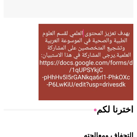
- هل تعلم أن أبقراط كتب في الطب أربعة مؤلفات هي:
الحكم، الأدلة، تنظيم التغذية، ورسالته في جروح الرأس. ويعود
له الفضل بأنه حرر الطب من الدين والفلسفة.
- هل تعلم أن المرجان إفراز حيواني يتكون في البحر ويتركب
من مادة كربونات الكلسيوم، وهو أحمر أو شديد الحمرة وهو
أجود أنواعه، ويمتاز بكبر الحجم ويسمى الش
اخترنا لكم
هل تعلم أن الأبسيد كلمة فرنسية اللفظ تم اعتمادها مصطلحاً
أثرياً يستخدم في العمارة عموماً وفي العمارة الدينية الخاصة
بالكنائس خصوصاً، وفي الإنكليزية أب
التجفاف ومعالجته