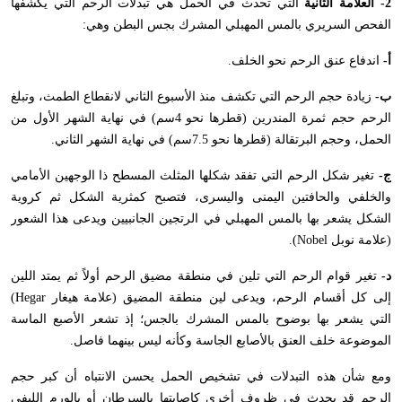
2- العلامة الثانية
التي تحدث في الحمل هي تبدلات الرحم التي يكشفها
الفحص السريري بالمس المهبلي المشرك بجس البطن وهي:
أ-
اندفاع عنق الرحم نحو الخلف.
ب-
زيادة حجم الرحم التي تكشف منذ الأسبوع الثاني لانقطاع الطمث، وتبلغ
الرحم حجم ثمرة المندرين (قطرها نحو 4سم) في نهاية الشهر الأول من
الحمل، وحجم البرتقالة (قطرها نحو 7.5سم) في نهاية الشهر الثاني.
ج-
تغير شكل الرحم التي تفقد شكلها المثلث المسطح ذا الوجهين الأمامي
والخلفي والحافتين اليمنى واليسرى، فتصبح كمثرية الشكل ثم كروية
الشكل يشعر بها بالمس المهبلي في الرتجين الجانبيين ويدعى هذا الشعور
(علامة نوبل
Nobel
).
د-
تغير قوام الرحم التي تلين في منطقة مضيق الرحم أولاً ثم يمتد اللين
إلى كل أقسام الرحم، ويدعى لين منطقة المضيق (علامة هيغار
Hegar
)
التي يشعر بها بوضوح بالمس المشرك بالجس؛ إذ تشعر الأصبع الماسة
الموضوعة خلف العنق بالأصابع الجاسة وكأنه ليس بينهما فاصل.
ومع شأن هذه التبدلات في تشخيص الحمل يحسن الانتباه أن كبر حجم
الرحم قد يحدث في ظروف أخرى كإصابتها بالسرطان أو بالورم الليفي