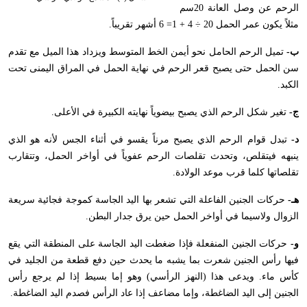
الرحم عن وصل العانة 20سم
مثلاً يكون عمر الحمل 20 ÷ 4 + 1= 6 أشهر تقريباً.
ب-
تميل الرحم الحامل نحو أيمن الخط المتوسط ويزداد هذا الميل مع تقدم
سن الحمل حتى يصبح قعر الرحم في نهاية الحمل في المراق اليمنى تحت
الكبد.
ج-
تغير شكل الرحم الذي يصبح بيضوياً نهايته الكبيرة في الأعلى.
د-
تبدل قوام الرحم الذي يصبح مرناً يقسو في أثناء الجس لأنه هو الذي
ينبهه فيتقلص، وتحدث تقلصات الرحم عفوياً في أواخر الحمل، وتتقارب
تقلصاتها كلما قرب موعد الولادة.
هـ-
حركات الجنين الفاعلة التي تشعر بها اليد الجاسة كموجة فجائية سريعة
الزوال ولاسيما في أواخر الحمل حين يرق جدار البطن.
و-
حركات الجنين المنفعلة فإذا ضغطت اليد الجاسة على المنطقة التي يقع
فيها رأس الجنين شعرت بما يشبه ما يحدث حين دفع قطعة من الجليد في
كأس ماء. ويدعى هذا (النهز الرأسي) وهو إما بسيط إذا لم يرجع رأس
الجنين إلى اليد الضاغطة، وإما مضاعف إذا عاد الرأس فصدم اليد الضاغطة.