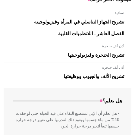
نسائية
تشريح الجهاز التناسلي في المرأة وفيزيولوجيته
الفصل العاشر ـ اللانظميات القلبية
أذن أنف حنجرة
تشريح الحنجرة وفيزيولوجيتها
أذن أنف حنجرة
- هل تعلم أن الأبلق نوع من الفنون الهندسية التي ارتبطت
بالعمارة الإسلامية في بلاد الشام ومصر خاصة، حيث يحرص
تشريح الأنف والجيوب ووظيفتها
المعمار على بناء مداميكه وخاصة في الواجهات
هل تعلم؟
- هل تعلم أن الإبل تستطيع البقاء على قيد الحياة حتى لو فقدت
40% من ماء جسمها ويعود ذلك لقدرتها على تغيير درجة حرارة
جسمها تبعاً لتغير درجة حرارة الجو،