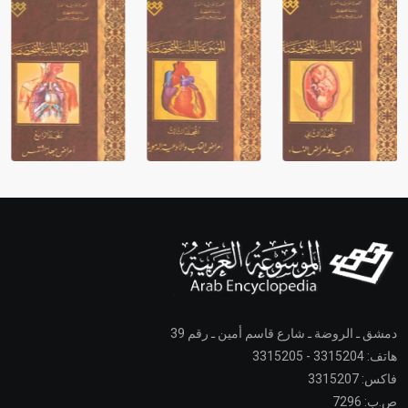
دمشق ـ الروضة ـ شارع قاسم أمين ـ رقم 39
هاتف: 3315204 - 3315205
فاكس: 3315207
ص.ب: 7296