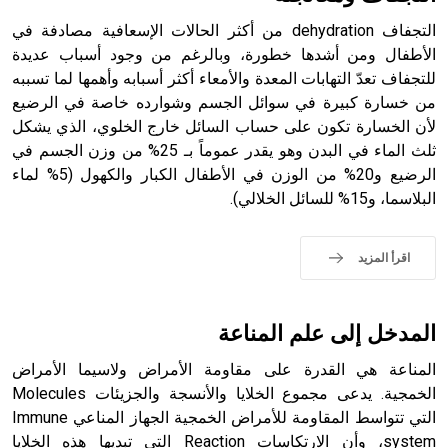
التجفاف dehydration من أكثر الحالات الإسعافية مصادفة في
الأطفال ومن أشدها خطورة، وبالرغم من وجود أسباب عديدة
للتجفاف تعدّ التهابات المعدة والأمعاء أكثر أسبابه وأهمها لما تسببه
- هل تعلم أن أبجر Abgar اسم معروف جيداً يعود إلى عدد من
الملوك الذين حكموا مدينة إديسا (الرها) من أبجر الأول وحتى
من خسارة كبيرة في سوائل الجسم وشوارده خاصة في الرضيع
التاسع، وهم ينتسبون إلى أسرة أوسروين
لأن الخسارة تكون على حساب السائل خارج الخلوي، الذي يشكل
ثلث الماء في البدن وهو يقدر عموماً بـ 25% من وزن الجسم في
الرضيع و20% من الوزن في الأطفال الكبار والكهول (5% لماء
البلاسما، و15% للسائل الخلالي).
- هل تعلم أن الأبجدية الكنعانية تتألف من /22/ علامة كتابية
sign تكتب منفصلة غير متصلة، وتعتمد المبدأ الأكوروفوني،
اقرأ المزيد
حيث تقتصر القيمة الصوتية للعلامة الك
المدخل إلى علم المناعة
المناعة هي القدرة على مقاومة الأمراض ولاسيما الأمراض
الخمجية. يدعى مجموع الخلايا والأنسجة والجزيئات Molecules
التي تتواسط المقاومة للأمراض الخمجية الجهاز المناعي Immune
system، وأن الارتكاسات Reaction التي تبديها هذه الخلايا