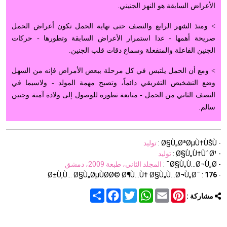
الأعراض السابقة هو النهز الجنيني.
> ومنذ الشهر الرابع والنصف حتى نهاية الحمل تكون أعراض الحمل
صريحة أهمها - عدا استمرار الأعراض السابقة وتطورها - حركات
الجنين الفاعلة والمنفعلة وسماع دقات قلب الجنين.
> ومع أن الحمل يلتبس في كل مرحلة ببعض الأمراض فإنه من السهل
وضع التشخيص التفريقي دائماً، وتصبح مهمة المولد - ولاسيما في
النصف الثاني من الحمل - متابعة تطوره للوصول إلى ولادة آمنة وجنين
سالم.
- Ø§Ù„ØªØµÙ†ÙŠÙ :
توليد
- Ø§Ù„Ù†ÙˆØ¹ :
توليد
- Ø§Ù„Ù…Ø¬Ù„Ø¯ :
المجلد الثاني، طبعة 2009، دمشق
176
- Ø±Ù‚Ù… Ø§Ù„ØµÙØ­Ø© Ø¶Ù…Ù† Ø§Ù„Ù…Ø¬Ù„Ø¯ :
Share
Facebook
Twitter
WhatsApp
Email
Pinterest
مشاركة :