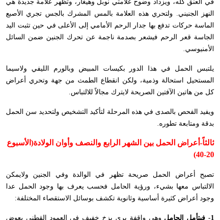
في العنق كله، ويزداد وضوح علامتي نوبل وهيغار، وتظهر علامة جديدة هي
النهز الجنيني. ولتحري هذه العلامة بالمس المشرك بالجس تجري الأصبع
الماسة حركات تدفع بها جدار الرحم الأمامي إلى الأعلى في حين تثبت اليد
الجاسة قعر الرحم فيشعر بصدمة ناجمة عن تحرك الجنين ضمن السائل
الأمنيوسي.
يلتبس الحمل في هذا الدور بكيسات المبيض وبالورم الليفي ولاسيما
المستحيل استحالة وذمية، ولكن انقطاع الطمث من جهة وتحري أعراض
كل من هاتين الآفتين الصريحة لايترك مجالاً للالتباس.
ويفيد الفحص بالصدى في هذه المرحلة لتأكيد التشخيص ولتحديد سن الحمل
بدقة ومتابعة تطوره.
ثالثاً-
أعراض الحمل بين الشهر الرابع والنصف وأوان الولادة
(الأسبوع
20-40)
تصبح أعراض الحمل صريحة تظهر في الوالدة وفي الجنين ولايمكن
الالتباس معها بشيء، ورؤية الحامل فحسب يعرف بها وجود الحمل عدا
وجود أعراض كثيرة أساسية وثانوية تكشف بوسائل الاستقصاء المختلفة:
1- فبتأمل الحامل
وهي واقفة يرى بزخ خفيف في العمود القطني يعوض