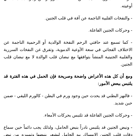
أوعيته.
-
والنفخات القلبية الناجمة عن آفة في قلب الجنين.
-
وحركات الجنين الفاعلة.
-
كما تسمع عند حافتي الرحم النفخة الوالدية أو الرحمية الناجمة عن
الاختلاف الفجائي في سعة الأوعية الدموية، وتفرق عن النفخات السررية
والقلبية الجنينية المنشأ بتوافقها مع نبضان قلب الوالدة لا مع نبضان قلب
الجنين.
ومع أن كل هذه الأعراض واضحة وصريحة فإن الحمل في هذه الفترة قد
يلتبس ببعض الأمور:
-
فالنهز البطني قد يحدث حين وجود ورم في البطن - كالورم الليفي - ضمن
حبن شديد.
-
وحركات الجنين الفاعلة قد تلتبس بحركات الأمعاء.
-
ونبض الجنين قد يلتبس نادراً بنبض الحامل، ولذلك يجب دائماً حين سماع
دقات قلب الجنين الإمساك بيد الحامل ليشعر بنبضها وتمييزه من نبض