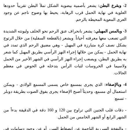
2- وبقرع البطن:
يشعر بأصمية بيضوية الشكل تملأ البطن تقريباً حدودها
العلوية في نهاية الحمل قرب الرهابة، يحيط بها وضوح ناجم عن وجود
العرى المعوية المحيطة بالرحم.
3- وبالمس المهبلي:
يشعر بانحراف عنق الرحم نحو الخلف وليونته الشديدة
التي تصعب معها معرفته أحياناً. ويشعر (بالقطعة السفلية) من خلال الرتوج
بشكل نصف كرة متبارزة في المهبل - وهي مضيق الرحم الذي تمدد في
نهاية الحمل - يمكن من خلالها إجراء النهز الرأسي بطريق المهبل كما شعر
به بطريق البطن، ويصعب إجراء النهز الرأسي في الشهر الأخير من الحمل
ولاسيما في الخروسات لثبات الرأس بتدخله في الحوض في معظم
الحالات.
4- وبالإصغاء:
الذي يجرى بمسمع خاص يسمى المسمع الولادي - ويمكن
استعمال أي مسمع، وحديثاً أصبح الإصغاء يجرى بفوق الصوت بطريقة دوبلر
- تسمع:
-
دقات قلب الجنين التي تراوح بين 120 و 160 دقة في الدقيقة بدءاً من
الشهر الرابع أو الشهر الخامس من الحمل.
-
والنفخة السررية الناجمة عن انضغاط السرر أو عن وجود دسامات في