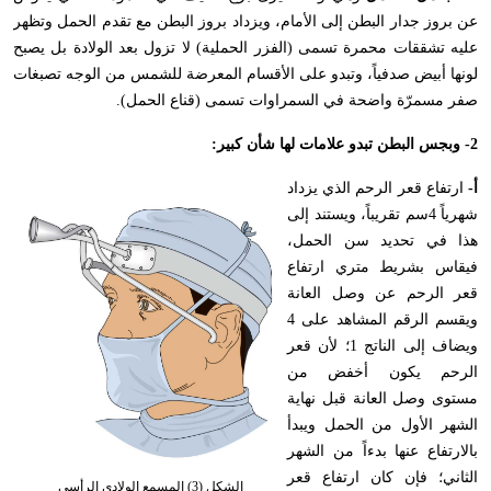
عن بروز جدار البطن إلى الأمام، ويزداد بروز البطن مع تقدم الحمل وتظهر
عليه تشققات محمرة تسمى (الفزر الحملية) لا تزول بعد الولادة بل يصبح
لونها أبيض صدفياً، وتبدو على الأقسام المعرضة للشمس من الوجه تصبغات
صفر مسمرّة واضحة في السمراوات تسمى (قناع الحمل).
2- وبجس البطن تبدو علامات لها شأن كبير:
أ-
ارتفاع قعر الرحم الذي يزداد
شهرياً 4سم تقريباً، ويستند إلى
هذا في تحديد سن الحمل،
فيقاس بشريط متري ارتفاع
قعر الرحم عن وصل العانة
ويقسم الرقم المشاهد على 4
ويضاف إلى الناتج 1؛ لأن قعر
الرحم يكون أخفض من
مستوى وصل العانة قبل نهاية
الشهر الأول من الحمل ويبدأ
بالارتفاع عنها بدءاً من الشهر
الثاني؛ فإن كان ارتفاع قعر
الشكل (3) المسمع الولادي الرأسي