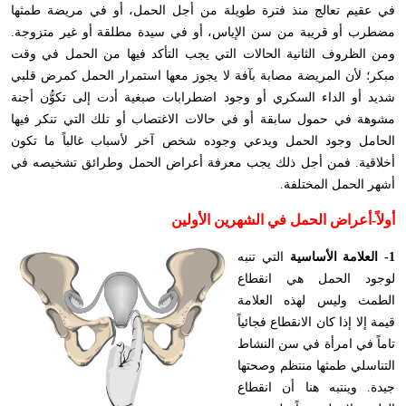
في عقيم تعالج منذ فترة طويلة من أجل الحمل، أو في مريضة طمثها
مضطرب أو قريبة من سن الإياس، أو في سيدة مطلقة أو غير متزوجة.
ومن الظروف الثانية الحالات التي يجب التأكد فيها من الحمل في وقت
مبكر؛ لأن المريضة مصابة بآفة لا يجوز معها استمرار الحمل كمرض قلبي
شديد أو الداء السكري أو وجود اضطرابات صبغية أدت إلى تكوُّن أجنة
مشوهة في حمول سابقة أو في حالات الاغتصاب أو تلك التي تنكر فيها
الحامل وجود الحمل ويدعي وجوده شخص آخر لأسباب غالباً ما تكون
أخلاقية. فمن أجل ذلك يجب معرفة أعراض الحمل وطرائق تشخيصه في
أشهر الحمل المختلفة.
أولاً-
أعراض الحمل في الشهرين الأولين
1- العلامة الأساسية
التي تنبه
لوجود الحمل هي انقطاع
الطمث وليس لهذه العلامة
قيمة إلا إذا كان الانقطاع فجائياً
تاماً في امرأة في سن النشاط
التناسلي طمثها منتظم وصحتها
جيدة. وينتبه هنا أن انقطاع