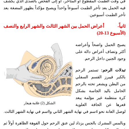
في وقت الطمث المقطوع أو المتأخر، أو إلى الفحص بالصدى الذي يكشف
فيه الحمل بعد تأخر الطمث أسبوعاً واحداً ويصبح مؤكداً بظهور المضغة بعد
تأخر الطمث أسبوعين.
ثانياً-
أعراض الحمل بين الشهر الثالث والشهر الرابع والنصف
(الأسبوع 13-20)
يصبح الحمل واضحاً وأعراضه
أكثر وتضاف أعراض دالة على
وجود الجنين داخل الرحم.
تبدلات الرحم:
تستمر الرحم
بالكبر فيبرز القسم السفلي
من البطن ويشعر تحته بالرحم
الحامل باليد الجاسة بشكل
كرة منتظمة غير مؤلمة يبعد
الشكل (2) علامة هيغار
قعرها عن الحافة العلوية
لوصل العانة نحو 4سم في نهاية الشهر الثاني و8سم في نهاية الشهر الثالث.
وبالمس المشرك بالجس يزداد لين عنق الرحم حول الفوهة الظاهرة أولاً ثم