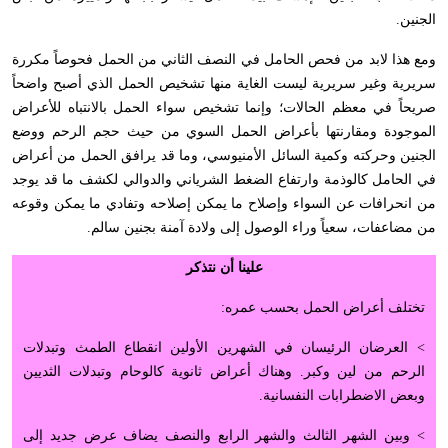
الجنين.
ومع هذا لابد من فحص الحامل في النصف الثاني من الحمل فحوصاً مكررة
سريرية وغير سريرية ليست الغاية منها تشخيص الحمل الذي أصبح واضحاً
صريحاً في معظم الحالات؛ وإنما تشخيص سواء الحمل بالانتباه للأعراض
الموجودة ومقارنتها بأعراض الحمل السوي من حيث حجم الرحم ووضع
الجنين وحركته وكمية السائل الأمنيوسي، وما قد يرافق الحمل من أعراض
في الحامل كالوذمة وارتفاع الضغط الشرياني والدوالي لكشف ما قد يوجد
من انحرافات عن السواء وإصلاح ما يمكن إصلاحه وتفادي ما يمكن وقوعه
من مضاعفات، سعياً وراء الوصول إلى ولادة آمنة بجنين سالم.
علينا أن نتذكر
تختلف أعراض الحمل بحسب عمره:
> العرضان الرئيسان في الشهرين الأولين انقطاع الطمث وتبدلات
الرحم من لين وكبر. وهناك أعراض ثانوية كالوحام وتبدلات الثديين
وبعض الاضطرابات النفسانية.
> وبين الشهر الثالث والشهر الرابع والنصف يضاف عرض جديد إلى