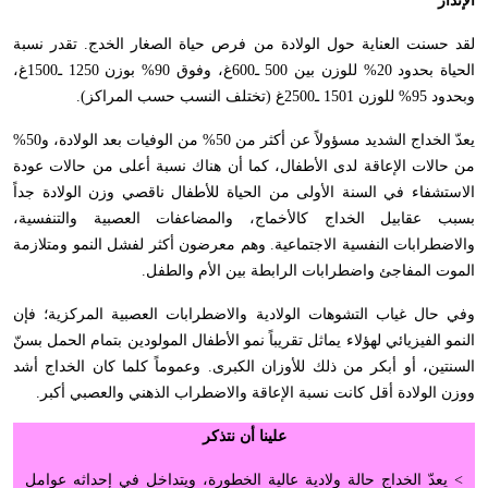
الإنذار
لقد حسنت العناية حول الولادة من فرص حياة الصغار الخدج. تقدر نسبة
الحياة بحدود 20% للوزن بين 500 ـ600غ، وفوق 90% بوزن 1250 ـ1500غ،
وبحدود 95% للوزن 1501 ـ2500غ (تختلف النسب حسب المراكز).
يعدّ الخداج الشديد مسؤولاً عن أكثر من 50% من الوفيات بعد الولادة، و50%
من حالات الإعاقة لدى الأطفال، كما أن هناك نسبة أعلى من حالات عودة
الاستشفاء في السنة الأولى من الحياة للأطفال ناقصي وزن الولادة جداً
بسبب عقابيل الخداج كالأخماج، والمضاعفات العصبية والتنفسية،
والاضطرابات النفسية الاجتماعية. وهم معرضون أكثر لفشل النمو ومتلازمة
الموت المفاجئ واضطرابات الرابطة بين الأم والطفل.
وفي حال غياب التشوهات الولادية والاضطرابات العصبية المركزية؛ فإن
النمو الفيزيائي لهؤلاء يماثل تقريباً نمو الأطفال المولودين بتمام الحمل بسنّ
السنتين، أو أبكر من ذلك للأوزان الكبرى. وعموماً كلما كان الخداج أشد
ووزن الولادة أقل كانت نسبة الإعاقة والاضطراب الذهني والعصبي أكبر.
علينا أن نتذكر
> يعدّ الخداج حالة ولادية عالية الخطورة، ويتداخل في إحداثه عوامل