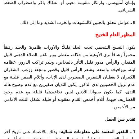
وإنتان أمنيوسي، وارتكاز مشيمة معيب أو انفكاك باكر واضطراب الضغط
الشرياني.
8 ـ
عوامل تتعلق بالجنين كالتشوهات والخزب الشديد وما إلى ذلك.
المظهر العام للخديج
يكون النسيج الشحمي تحت الجلد قليلاً؛ والأوراب ظاهرة؛ والجلد رقيقاً
محمراً وشافاً ترى الأوعية من خلاله، مغطى بوبر ناعم. الطلاء الدهني قليل
المقدار، والرأس مدور قليل التأثر بالمخاض، ويندر تراكب الدروز، عظامه
لينة، ويوافيخه واسعة. وشعر الرأس قليل وقصير ومجعد وزغب. الشفران
الكبيران لا يغطيان الشفرين الصغيرين لدى الإناث، وأثلام الصفن قليلة مع
عدم نزول الخصيتين لدى الذكور. يكون الثديان صغيرين مع عدم وضوح هالة
الثدي، كما يكون صيوانا الأذنين لينين تجاعيدهما قليلة مع عدم وجود
الغضاريف فيهما. أثلام أخمص القدم مفقودة أو قليلة تشغل الثلث الأمامي
من الأخمص.
تقدير سن الحمل
1 ـ التقدير المعتمد على معلومات نسائية:
وذلك بالاعتماد على تاريخ آخر