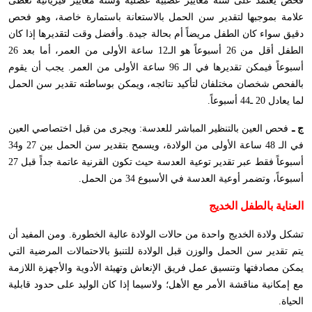
فحص يعتمد على ستة معايير عصبية عضلية وستة معايير فيزيائية تعطى
علامة بموجبها لتقدير سن الحمل بالاستعانة باستمارة خاصة، وهو فحص
دقيق سواء كان الطفل مريضاً أم بحالة جيدة. وأفضل وقت لتقديرها إذا كان
الطفل أقل من 26 أسبوعاً هو الـ12 ساعة الأولى من العمر، أما بعد 26
أسبوعاً فيمكن تقديرها في الـ 96 ساعة الأولى من العمر. يجب أن يقوم
بالفحص شخصان مختلفان لتأكيد نتائجه، ويمكن بوساطته تقدير سن الحمل
لما يعادل 20 ـ44 أسبوعاً.
ج ـ
فحص العين بالتنظير المباشر للعدسة: ويجرى من قبل اختصاصي العين
في الـ 48 ساعة الأولى من الولادة، ويسمح بتقدير سن الحمل بين 27 و34
أسبوعاً فقط عبر تقدير توعية العدسة حيث تكون القرنية عاتمة جداً قبل 27
أسبوعاً، وتضمر أوعية العدسة في الأسبوع 34 من الحمل.
العناية بالطفل الخديج
تشكل ولادة الخديج واحدة من حالات الولادة عالية الخطورة. ومن المفيد أن
يتم تقدير سن الحمل والوزن قبل الولادة للتنبؤ بالاحتمالات المرضية التي
يمكن مصادفتها وتنسيق عمل فريق الإنعاش وتهيئة الأدوية والأجهزة اللازمة
مع إمكانية مناقشة الأمر مع الأهل؛ ولاسيما إذا كان الوليد على حدود قابلية
الحياة.