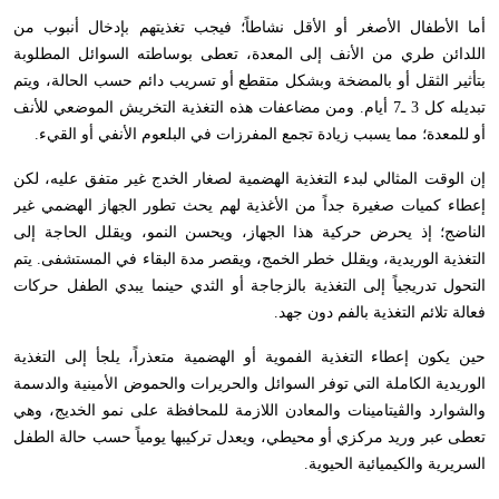
أما الأطفال الأصغر أو الأقل نشاطاً؛ فيجب تغذيتهم بإدخال أنبوب من
اللدائن طري من الأنف إلى المعدة، تعطى بوساطته السوائل المطلوبة
بتأثير الثقل أو بالمضخة وبشكل متقطع أو تسريب دائم حسب الحالة، ويتم
تبديله كل 3 ـ7 أيام. ومن مضاعفات هذه التغذية التخريش الموضعي للأنف
أو للمعدة؛ مما يسبب زيادة تجمع المفرزات في البلعوم الأنفي أو القيء.
إن الوقت المثالي لبدء التغذية الهضمية لصغار الخدج غير متفق عليه، لكن
إعطاء كميات صغيرة جداً من الأغذية لهم يحث تطور الجهاز الهضمي غير
الناضج؛ إذ يحرض حركية هذا الجهاز، ويحسن النمو، ويقلل الحاجة إلى
التغذية الوريدية، ويقلل خطر الخمج، ويقصر مدة البقاء في المستشفى. يتم
التحول تدريجياً إلى التغذية بالزجاجة أو الثدي حينما يبدي الطفل حركات
فعالة تلائم التغذية بالفم دون جهد.
حين يكون إعطاء التغذية الفموية أو الهضمية متعذراً، يلجأ إلى التغذية
الوريدية الكاملة التي توفر السوائل والحريرات والحموض الأمينية والدسمة
والشوارد والڤيتامينات والمعادن اللازمة للمحافظة على نمو الخديج، وهي
تعطى عبر وريد مركزي أو محيطي، ويعدل تركيبها يومياً حسب حالة الطفل
السريرية والكيميائية الحيوية.