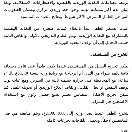
ترتبط مضاعفات التغذية الوريدية بالقثطرة والاضطرابات الاستقلابية، ويعدّ
إنتان الدم أكبر مشكلة مهمة لوجود خط وريدي مركزي وتشكل العنقوديات
التي هي العامل الممرض الأكثر شيوعاً، وتعالج بالصادات المناسبة.
عندما يستقر الطفل يبدأ بإعطاء كميات صغيرة من التغذية الهضمية
بالمشاركة مع التغذية الوريدية، ويتم التقدم التدريجي بالأولى وإنقاص الثانية
حسب التحمل إلى أن توقف التغذية الوريدية.
التخرج من المستشفى
يمكن تخريج الطفل من المستشفى عندما يكون قادراً على تناول رضعاته
كافة بالفم سواء من الثدي أم الزجاجة مع زيادة وزنه بنسبة 10 ـ30غ بالـ 24
ساعة، مع المحافظة على حرارة جسمه ثابتة في السرير، ومع غياب نوب
توقف التنفس أو بطء القلب، وإيقاف العلاج الوريدي أو تحويله للفم، كما
يمكن تخريج الأطفال المصابين بعسر تصنع قصبي رئوي مع استخدام
الأكسجين في المنزل.
يتخرج الطفل عندما يصل وزنه إلى 1800 ـ2100غ، ويتم متابعته من قبل
المختصين لاحقاً، ويعطى اللقاحات بجرعات كاملة.