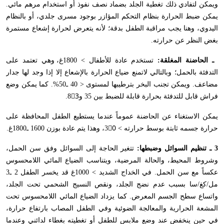
ويمكن لتفادي ذلك تغطية الجلد بضماد نصف نفوذ أو استخدام مرهم مائي.
يمكن ضبط الحرارة بنظام التحكم المؤازر بوجود مسرى جلدي، أو بالنظام
اليدوي، وهنا يجب مراقبة الطفل بدقة؛ لأنه يتعرض لحرارة إشعاع مستمرة
بغض النظر عن حرارته.
ـ الحاضنة المغلقة:
تستخدم عادة للأطفال > 1800غ، وهي تعتمد على
التدفئة بالحمل؛ وبالتالي لاتمنع ضياع الحرارة بالإشعاع إلا إذا وجد لها جدار
مضاعف. ويمكن تجنب البخر بترطيبها لمستوى < 40 ـ50%. كما يمكن وضع
فراش قابل للتدفئة بحرارة قابلة للضبط بين 35 و83ْ.
يمكن الاستغناء عن الحاضنة عموماً عندما يستطيع الطفل المحافظة على
حرارة جسمه ثابتة بوسط حرارته > 30ْ، وهذا يتم عادة بوزن 1600 ـ1800غ.
3 ـ تنظيم السوائل وضبطها:
تتغير الحاجة إلى السوائل وفق سن الحمل،
وشروط المحيط، والحالة المرضية، ويتناسب الضياع المائي اللامحسوس
عكساً مع سن الحمل. في الخداج الشديد > 1000غ قد يخسر الطفل 2 ـ3
مل/كغ/سا بسبب عدم نضج الجلد، ونقص النسيج الشحمي تحت الجلد،
واتساع سطح الجسم المعرض. كما يزداد الضياع المائي اللامحسوس تحت
المشعة الحرارية والمعالجة الضوئية وفي الطفل المصاب بارتفاع حرارة،
في حين ينخفض عند وضع ملابس للطفل أو تغطيته بغطاء لدائني وعندما