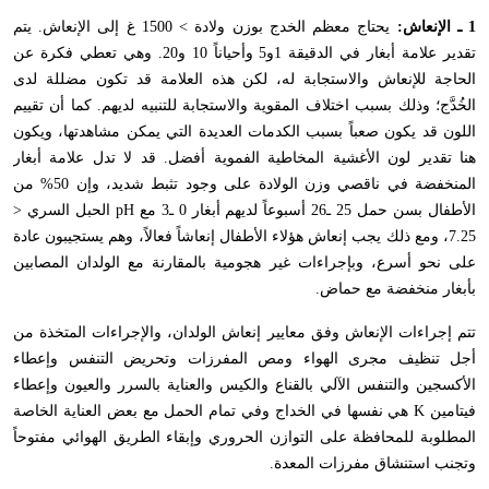
1 ـ الإنعاش:
يحتاج معظم الخدج بوزن ولادة > 1500 غ إلى الإنعاش. يتم
تقدير علامة أبغار في الدقيقة 1و5 وأحياناً 10 و20. وهي تعطي فكرة عن
الحاجة للإنعاش والاستجابة له، لكن هذه العلامة قد تكون مضللة لدى
الخُدَّج؛ وذلك بسبب اختلاف المقوية والاستجابة للتنبيه لديهم. كما أن تقييم
اللون قد يكون صعباً بسبب الكدمات العديدة التي يمكن مشاهدتها، ويكون
هنا تقدير لون الأغشية المخاطية الفموية أفضل. قد لا تدل علامة أبغار
المنخفضة في ناقصي وزن الولادة على وجود تثبط شديد، وإن 50% من
الأطفال بسن حمل 25 ـ26 أسبوعاً لديهم أبغار 0 ـ3 مع
pH
الحبل السري <
7.25، ومع ذلك يجب إنعاش هؤلاء الأطفال إنعاشاً فعالاً، وهم يستجيبون عادة
على نحو أسرع، وبإجراءات غير هجومية بالمقارنة مع الولدان المصابين
بأبغار منخفضة مع حماض.
تتم إجراءات الإنعاش وفق معايير إنعاش الولدان، والإجراءات المتخذة من
أجل تنظيف مجرى الهواء ومص المفرزات وتحريض التنفس وإعطاء
الأكسجين والتنفس الآلي بالقناع والكيس والعناية بالسرر والعيون وإعطاء
فيتامين
K
هي نفسها في الخداج وفي تمام الحمل مع بعض العناية الخاصة
المطلوبة للمحافظة على التوازن الحروري وإبقاء الطريق الهوائي مفتوحاً
وتجنب استنشاق مفرزات المعدة.