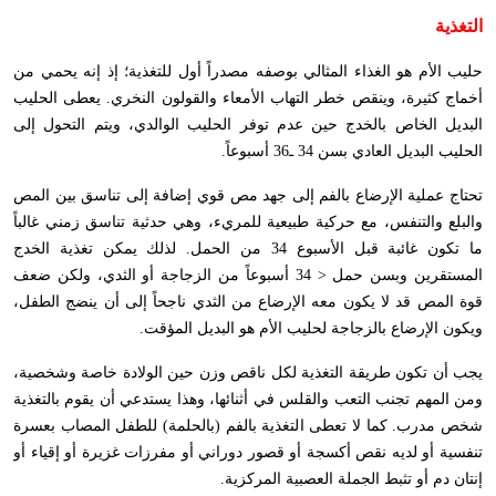
التغذية
حليب الأم هو الغذاء المثالي بوصفه مصدراً أول للتغذية؛ إذ إنه يحمي من
أخماج كثيرة، وينقص خطر التهاب الأمعاء والقولون النخري. يعطى الحليب
البديل الخاص بالخدج حين عدم توفر الحليب الوالدي، ويتم التحول إلى
الحليب البديل العادي بسن 34 ـ36 أسبوعاً.
تحتاج عملية الإرضاع بالفم إلى جهد مص قوي إضافة إلى تناسق بين المص
والبلع والتنفس، مع حركية طبيعية للمريء، وهي حدثية تناسق زمني غالباً
ما تكون غائبة قبل الأسبوع 34 من الحمل. لذلك يمكن تغذية الخدج
المستقرين وبسن حمل < 34 أسبوعاً من الزجاجة أو الثدي، ولكن ضعف
قوة المص قد لا يكون معه الإرضاع من الثدي ناجحاً إلى أن ينضج الطفل،
ويكون الإرضاع بالزجاجة لحليب الأم هو البديل المؤقت.
يجب أن تكون طريقة التغذية لكل ناقص وزن حين الولادة خاصة وشخصية،
ومن المهم تجنب التعب والقلس في أثنائها، وهذا يستدعي أن يقوم بالتغذية
شخص مدرب. كما لا تعطى التغذية بالفم (بالحلمة) للطفل المصاب بعسرة
تنفسية أو لديه نقص أكسجة أو قصور دوراني أو مفرزات غزيرة أو إقياء أو
إنتان دم أو تثبط الجملة العصبية المركزية.