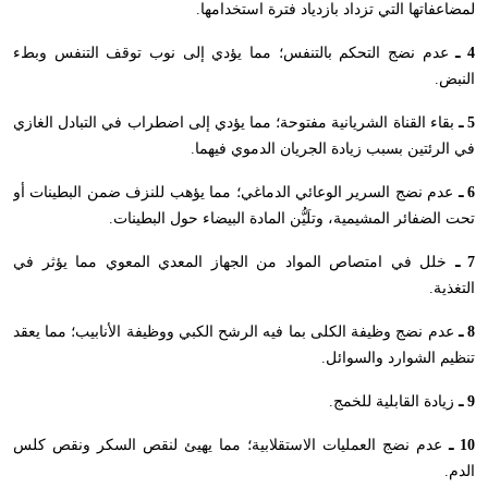
لمضاعفاتها التي تزداد بازدياد فترة استخدامها.
4 ـ
عدم نضج التحكم بالتنفس؛ مما يؤدي إلى نوب توقف التنفس وبطء
النبض.
5 ـ
بقاء القناة الشريانية مفتوحة؛ مما يؤدي إلى اضطراب في التبادل الغازي
في الرئتين بسبب زيادة الجريان الدموي فيهما.
6 ـ
عدم نضج السرير الوعائي الدماغي؛ مما يؤهب للنزف ضمن البطينات أو
تحت الضفائر المشيمية، وتلَيُّن المادة البيضاء حول البطينات.
7 ـ
خلل في امتصاص المواد من الجهاز المعدي المعوي مما يؤثر في
التغذية.
8 ـ
عدم نضج وظيفة الكلى بما فيه الرشح الكبي ووظيفة الأنابيب؛ مما يعقد
تنظيم الشوارد والسوائل.
9 ـ
زيادة القابلية للخمج.
10 ـ
عدم نضج العمليات الاستقلابية؛ مما يهيئ لنقص السكر ونقص كلس
الدم.