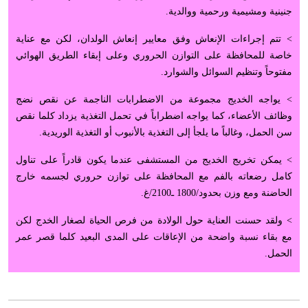
جنينية ومشيمية ورحمية ووالدية.
> تتم إجراءات الإنعاش وفق معايير إنعاش الولدان، لكن مع عناية
خاصة للمحافظة على التوازن الحروري وعلى إبقاء الطريق الهوائي
مفتوحاً وتنظيم السوائل والشوارد.
> يواجه الخديج مجموعة من الاضطرابات الناجمة عن نقص نضج
وظائف الأعضاء، كما يواجه اضطراباً في تحمل التغذية يزداد كلما نقص
سن الحمل، وغالباً ما يلجأ إلى التغذية بالأنبوب أو التغذية الوريدية.
> يمكن تخريج الخديج من المستشفى عندما يكون قادراً على تناول
كامل رضعاته بالفم مع المحافظة على توازن حروري لجسمه خارج
الحاضنة ومع وزن بحدود/1800 ـ2100/غ.
> ولقد حسنت العناية حول الولادة من فرص الحياة لصغار الخدج لكن
مع بقاء نسبة واضحة من الإعاقات على المدى البعيد كلما قصر عمر
الحمل.