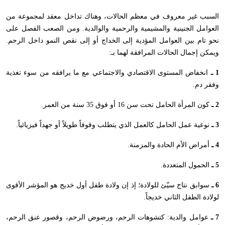
السبب غير معروف في معظم الحالات، وهناك تداخل معقد لمجموعة من
العوامل الجنينية والمشيمية والرحمية والوالدية. ومن الصعب الفصل على
نحو تام بين العوامل المؤدية إلى الخداج أو إلى نقص النمو داخل الرحم.
ويمكن إجمال الحالات المرافقة لهما بـ:
1 ـ
انخفاض المستوى الاقتصادي والاجتماعي مع ما يرافقه من سوء تغذية
وفقر دم.
2 ـ
كون المرأة الحامل تحت سن 16 أو فوق 35 سنة من العمر.
3 ـ
نوعية عمل الحامل كالعمل الذي يتطلب وقوفاً طويلاً أو جهداً فيزيائياً.
4 ـ
أمراض الأم الحادة والمزمنة.
5 ـ
الحمول المتعددة.
6 ـ
سوابق نتاج سيّئ للولادة؛ إذ إن ولادة طفل أول خديج هو المؤشر الأقوى
لولادة الطفل الثاني خديجاً.
7 ـ
عوامل والدية: كتشوهات الرحم، ورضوض الرحم، وقصور عنق الرحم،