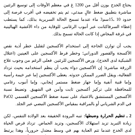
يحتاج الخدج بوزن أقل من 1200 غ في معظم الأوقات إلى توسيع الرئتين
مباشرة بتطبيق ضغط عالٍ مبدئي، ثم يتم تخفيضه في أقرب فرصة إلى
حدود 10 ـ15سم3 ماء عندما تسمح الحالة السريرية بذلك، كما يستطب
إعطاء السرفاكتانت عبر أنبوب الرغامى للوقاية من داء الأغشية الهيالينية
في غرفة المخاض إذا كانت الحالة تسمح بذلك.
يجب أن توازن الحاجة إلى استخدام الأكسجين لتقليل خطر أذية نقص
الأكسجة والقصور الدوراني؛ وخطر فرط الأكسجين على العينين (اعتلال
الشبكية لدى الخدج)، ورض الأكسجين للرئتين. فعلى الرغم من وجوب علاج
الزرقة مباشرة؛ إن الأكسجين دواء يجب أن ينظم استخدامه بحيث تزداد
الفعالية، ويقل الضرر الممكن حدوثه. يعطى الأكسجين إما عبر خيمة رأسية
وإما قنية أنفية وإما جهاز ضغط مستمر إيجابي، وإما أنبوب رغامي
للمحافظة على تركيز أكسجين ثابت وآمن في الشهيق. وتضبط نسبة
الأكسجين المستنشق بالاعتماد على نسبة ضغط الأكسجين القسمي
PaO2
في الدم الشرياني أو بالمراقبة بمقياس الأكسجين النبضي عبر الجلد.
2 ـ تنظيم الحرارة وضبطها:
تنبه البرودة الخفيفة بعد الولادة التنفس، لكن
زيادة التبريد تزيد استهلاك الأكسجين، وتزيد الحماض. تزداد فرص الحياة
لدى الخدج عندما تتم العناية بهم في وسط معتدل حرورياً، وهذا يرتبط