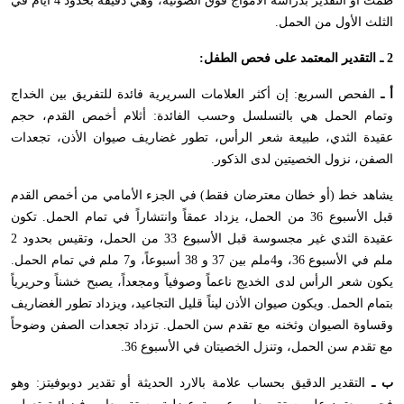
طمث أو التقدير بدراسة الأمواج فوق الصوتية، وهي دقيقة بحدود 4 أيام في
الثلث الأول من الحمل.
2 ـ التقدير المعتمد على فحص الطفل:
أ ـ
الفحص السريع: إن أكثر العلامات السريرية فائدة للتفريق بين الخداج
وتمام الحمل هي بالتسلسل وحسب الفائدة: أثلام أخمص القدم، حجم
عقيدة الثدي، طبيعة شعر الرأس، تطور غضاريف صيوان الأذن، تجعدات
الصفن، نزول الخصيتين لدى الذكور.
يشاهد خط (أو خطان معترضان فقط) في الجزء الأمامي من أخمص القدم
قبل الأسبوع 36 من الحمل، يزداد عمقاً وانتشاراً في تمام الحمل. تكون
عقيدة الثدي غير مجسوسة قبل الأسبوع 33 من الحمل، وتقيس بحدود 2
ملم في الأسبوع 36، و4ملم بين 37 و 38 أسبوعاً، و7 ملم في تمام الحمل.
يكون شعر الرأس لدى الخديج ناعماً وصوفياً ومجعداً، يصبح خشناً وحريرياً
بتمام الحمل. ويكون صيوان الأذن ليناً قليل التجاعيد، ويزداد تطور الغضاريف
وقساوة الصيوان وثخنه مع تقدم سن الحمل. تزداد تجعدات الصفن وضوحاً
مع تقدم سن الحمل، وتنزل الخصيتان في الأسبوع 36.
ب ـ
التقدير الدقيق بحساب علامة بالارد الحديثة أو تقدير دوبوفيتز: وهو