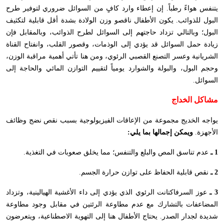
يتنفس هواءً رطباً. إن إعطاء وارد كافٍ من السوائل ضروري لتوفير طرح
البول للذوائب. يكون الأطفال ناقصو وزن الولادة بشدة أقل قابلية لتكثيف
البول؛ وبالتالي تزداد حاجتهم إلى السوائل لطرح الذوائب، وبالمقابل فإن
زيادة حمل السوائل قد يؤدي إلى الوذمات، وقصور القلب، وانفتاح القناة
الشريانية وعسر التصنع القصبي الرئوي، ومن هنا تأتي أهمية مراقبة الوزن،
وحجم البول، والبولة والشوارد يومياً لتقييم التوازن المائي والحاجة إلى
السوائل.
مشاكل الخداج
يواجه الخديج مجموعة من الإعاقات الفيزيولوجية بسبب نقص نضج وظائف
الأجهزة.
ويمكن إجمالها بما يلي:
1 ـ
عدم تناسق المص والبلع والتنفس؛ مما يخلق صعوبات في التغذية.
2 ـ
نقص قابلية الحفاظ على توازن حرارة الجسم.
3 ـ
عوز السرفاكتانت الرئوي الذي يؤدي إلى داء الأغشية الهيالينية، وتزداد
المضاعفات بالتشارك مع عدم مطاوعة الرئتين في مقابل وجود مطاوعة
شديدة لجدار الصدر. يحتاج الأطفال هنا إلى التهوية الاصطناعية، ويتعرضون