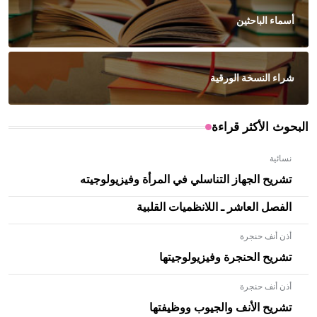
أسماء الباحثين
شراء النسخة الورقية
البحوث الأكثر قراءة
نسائية
تشريح الجهاز التناسلي في المرأة وفيزيولوجيته
الفصل العاشر ـ اللانظميات القلبية
أذن أنف حنجرة
تشريح الحنجرة وفيزيولوجيتها
أذن أنف حنجرة
- هل تعلم أن الأبلق نوع من الفنون الهندسية التي ارتبطت
بالعمارة الإسلامية في بلاد الشام ومصر خاصة، حيث يحرص
تشريح الأنف والجيوب ووظيفتها