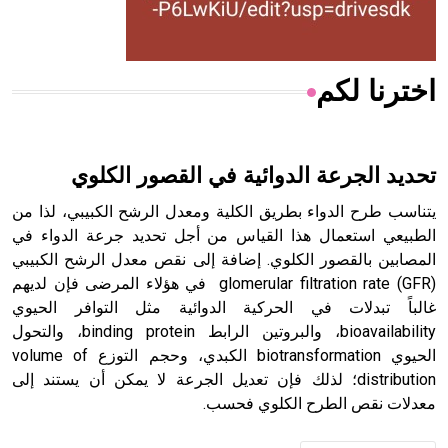
أجود أنواعه، ويمتاز بكبر الحجم ويسمى الش
اخترنا لكم
هل تعلم أن الأبسيد كلمة فرنسية اللفظ تم اعتمادها مصطلحاً
أثرياً يستخدم في العمارة عموماً وفي العمارة الدينية الخاصة
بالكنائس خصوصاً، وفي الإنكليزية أب
تحديد الجرعة الدوائية في القصور الكلوي
يتناسب طرح الدواء بطريق الكلية ومعدل الرشح الكبيبي، لذا من
الطبيعي استعمال هذا القياس من أجل تحديد جرعة الدواء في
المصابين بالقصور الكلوي. إضافة إلى نقص معدل الرشح الكبيبي
- هل تعلم أن أبجر Abgar اسم معروف جيداً يعود إلى عدد من
الملوك الذين حكموا مدينة إديسا (الرها) من أبجر الأول وحتى
glomerular filtration rate (GFR) في هؤلاء المرضى فإن لديهم
التاسع، وهم ينتسبون إلى أسرة أوسروين
غالباً تبدلات في الحركية الدوائية مثل التوافر الحيوي
bioavailability، والبروتين الرابط binding protein، والتحول
الحيوي biotransformation الكبدي، وحجم التوزع volume of
distribution؛ لذلك فإن تعديل الجرعة لا يمكن أن يستند إلى
معدلات نقص الطرح الكلوي فحسب.
- هل تعلم أن الأبجدية الكنعانية تتألف من /22/ علامة كتابية
sign تكتب منفصلة غير متصلة، وتعتمد المبدأ الأكوروفوني،