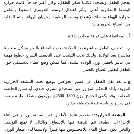
بحجم الطفل ونضجه، فكلما صغر الطفل، وكان أكثر خداجاً؛ كانت حرارة
الوسط المطلوبة أعلى. يتأثر اعتدال الوسط الحروري المحيط بالطفل
بحرارة الهواء وسطح الإشعاع ونسبة الرطوبة وجريان الهواء، وتتم الوقاية
من الضياع الحروري
بـ:
أ ـ
المحافظة على غرفة مخاض دافئة.
ب ـ
تجفيف الطفل مباشرة بعد الولادة: يحدث الضياع بالبخر بشكل ملحوظ
مباشرة بعد الولادة، ولذلك يجب التشديد على التجفيف السريع خطوة مهمة
في تدبير ناقصي وزن الولادة بشدة، كما يمكن وضع غطاء بلاستيكي حول
الطفل لتقليل الضياع بالحمل.
ج ـ
بعد نقل الطفل إلى قسم الحواضن يوضع تحت المشعة الحرارية
المزودة بأداة التحكم المؤازر عبر استخدام مسرى جلدي، أو ضمن الحاضنة
المغلقة. وقد يكفي الخديج بوزن 1800 ـ2500غ من دون مشكلة طبية وضعه
في سرير وإلباسه قبعة وتغطيته بدثار.
ـ المشعة الحرارية:
تستخدم عادة للأطفال غير المستقرين أو في أثناء
الإجراءات الطبية، تتم التدفئة فيها بالإشعاع، وبالتالي لا تمنع التوصيل
والبخر. يكون ضياع الماء اللامحسوس فيها كبيراً؛ ولاسيما لدى صغار الوزن.