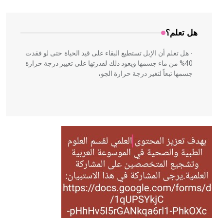
المعمار على بناء مداميكه وخاصة في الواجهات
هل تعلم؟
- هل تعلم أن الإبل تستطيع البقاء على قيد الحياة حتى لو فقدت
40% من ماء جسمها ويعود ذلك لقدرتها على تغيير درجة حرارة
جسمها تبعاً لتغير درجة حرارة الجو،
- هل تعلم أن أبقراط كتب في الطب أربعة مؤلفات هي:
الحكم، الأدلة، تنظيم التغذية، ورسالته في جروح الرأس. ويعود
له الفضل بأنه حرر الطب من الدين والفلسفة.
- هل تعلم أن المرجان إفراز حيواني يتكون في البحر ويتركب
من مادة كربونات الكلسيوم، وهو أحمر أو شديد الحمرة وهو