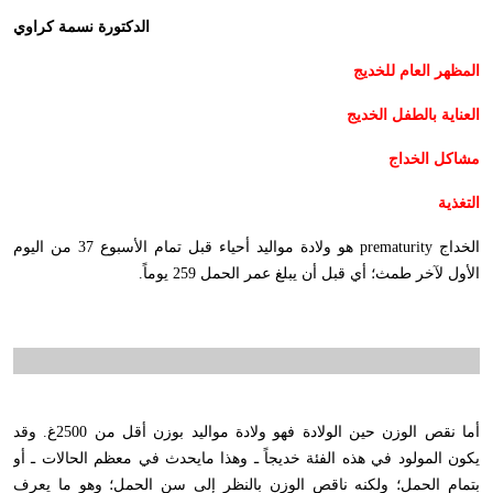
الدكتورة نسمة كراوي
المظهر العام للخديج
العناية بالطفل الخديج
مشاكل الخداج
التغذية
الخداج
prematurity
هو ولادة مواليد أحياء قبل تمام الأسبوع 37 من اليوم
الأول لآخر طمث؛ أي قبل أن يبلغ عمر الحمل 259 يوماً.
أما نقص الوزن حين الولادة فهو ولادة مواليد بوزن أقل من 2500غ. وقد
يكون المولود في هذه الفئة خديجاً ـ وهذا مايحدث في معظم الحالات ـ أو
بتمام الحمل؛ ولكنه ناقص الوزن بالنظر إلى سن الحمل؛ وهو ما يعرف