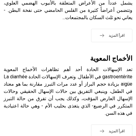
التاسع، وهم ينتسبون إلى أسرة أوسروين
يشمل عدداً من الأعراض المتعلقة بالأنبوب الهضمي العلوي،
وتتضمن أعراضاً كثيرة من القلس الحامضي حتى نفخة البطن. -
يعاني نحو ثلث السكان بالمجتمعات...
- هل تعلم أن الأبجدية الكنعانية تتألف من /22/ علامة كتابية
اقرأ المزيد
sign تكتب منفصلة غير متصلة، وتعتمد المبدأ الأكوروفوني،
حيث تقتصر القيمة الصوتية للعلامة الك
الأخماج المعوية
تعد الإسهالات الحادة أحد أهم تظاهرات الأخماج المعوية
gastroentérite في الأطفال. وتعرف الإسهالات الحادة La diarrhée
aigüe بزيادة حجم البراز أو عدد مرات التبرز مقارنة بما هو معتاد
في الطفل، وينبغي التفريق بين حالات الإسهال الحقيقي وحالات
الإسهال العارض المؤقت، وكذلك يجب أن تفرق من حالة التبرز
المتكرر في الرضيع- الذي يتغذى بحليب الأم - وهي حالة اعتيادية
في هذه السن.
اقرأ المزيد