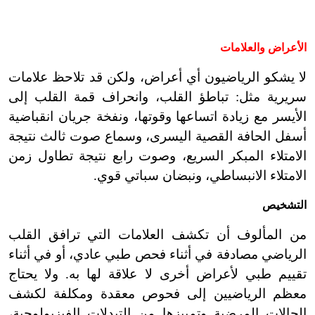
الأعراض والعلامات
لا يشكو الرياضيون أي أعراض، ولكن قد تلاحظ علامات
سريرية مثل: تباطؤ القلب، وانحراف قمة القلب إلى
الأيسر مع زيادة اتساعها وقوتها، ونفخة جريان انقباضية
أسفل الحافة القصية اليسرى، وسماع صوت ثالث نتيجة
الامتلاء المبكر السريع، وصوت رابع نتيجة تطاول زمن
الامتلاء الانبساطي، ونبضان سباتي قوي.
التشخيص
من المألوف أن تكشف العلامات التي ترافق القلب
الرياضي مصادفة في أثناء فحص طبي عادي، أو في أثناء
تقييم طبي لأعراض أخرى لا علاقة لها به. ولا يحتاج
معظم الرياضيين إلى فحوص معقدة ومكلفة لكشف
الحالات المرضية وتمييزها من التبدلات الفيزيولوجية،