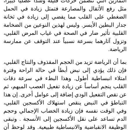
التمارين التي تتضمن حركات قليلة وشداً عضلياً كبيراً،
مثل رفع الأثقال والمصارعة فتمثل زيادة في الحمل
الضغطي على القلب مما يفضي إلى زيادة في ثخانة
جدار البطين الأيسر. وليس لهذين النوعين من الضخامة
القلبية تأثير ضار في الصحة في غياب المرض القلبي،
وتزول آثارهما بسرعة نسبياً عند التوقف عن ممارسة
الرياضة.
بما أن الرياضة تزيد من الحجم المقذوف والنتاج القلبي،
فإن ذلك يؤدي إلى نبض أبطأ في حالة الراحة وفترة
امتلاء انبساطية أطول. وهذا البطء في سرعة دقات
القلب ينجم أساساً عن زيادة تفعيل العصب المبهم، ثم
عن نقص التفعيل الودي إضافة إلى عوامل أخرى. إن هذا
التباطؤ في النبض ينقص استهلاك الأكسجين القلبي،
وفي الوقت نفسه فإن زيادة الخضاب الإجمالي وحجم
الدم تساعد على نقل الأكسجين إلى الأنسجة . وتبقى
الوظيفة الانقباضية والانبساطية طبيعية. وقد لوحظ أن