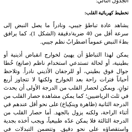
الجدول التالي:
تخطيط كهربائية القلب:
يشاهد عادة تباطؤ جيبي، ونادراً ما يصل النبض إلى
سرعة أقل من 40 ضربة/دقيقة (الشكل 1)، كما يرافق
بطءَ النبض عموماً اضطرابُ نظم جيبي.
يمكن لهذا التباطؤ أن يهيئ لخوارج انقباض أذينية أو
بطينية، أو لحالة تستدعي استخدام ناظم (صانع) خُطا
جوال فوق بطيني، أو للرجفان الأذيني نادراً. وتلاحظ
أحياناً فترات راحة بعد الخوارج ولكنها لا تتجاوز أربع
ثوانٍ. ويمكن لحصار القلب من الدرجة الأولى أن يحدث
في ثلث الرياضيين؛ كما يمكن مشاهدة حصار القلب من
الدرجة الثانية (ظاهرة وينكِباخ) على نحو أقل عندهم في
أثناء الراحة، ولكنه يزول بالجهد. أما حصار القلب من
الدرجة الثالثة فلا يمكن عدّه طبيعياً، ويجب أخذه بجدية
واستقصاؤه على نحو دقيق. وتتضمن التبدلات في