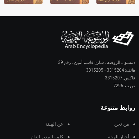
دمشق ـ الروضة ـ شارع قاسم أمين ـ رقم 39
هاتف: 3315204 - 3315205
فاكس: 3315207
ص.ب: 7296
روابط متنوعة
من نحن
عن الهيئة
أخبار الهيئة
كلمة المدير العام