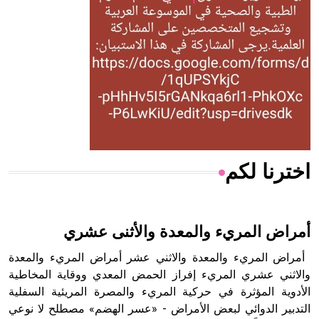
له الفضل بأنه حرر الطب من الدين والفلسفة.
- هل تعلم أن المرجان إفراز حيواني يتكون في البحر ويتركب
من مادة كربونات الكلسيوم، وهو أحمر أو شديد الحمرة وهو
أجود أنواعه، ويمتاز بكبر الحجم ويسمى الش
اخترنا لكم
هل تعلم أن الأبسيد كلمة فرنسية اللفظ تم اعتمادها مصطلحاً
أثرياً يستخدم في العمارة عموماً وفي العمارة الدينية الخاصة
بالكنائس خصوصاً، وفي الإنكليزية أب
أمراض المريء والمعدة والأثنى عشري
أمراض المريء والمعدة والاثني عشر أمراض المريء والمعدة
والاثني عشري المريء إفراز الحمض المعدي ووقاية المخاطية
الأدوية المؤثرة في حركية المريء والمصرة المريئية السفلية
- هل تعلم أن أبجر Abgar اسم معروف جيداً يعود إلى عدد من
الملوك الذين حكموا مدينة إديسا (الرها) من أبجر الأول وحتى
التدبير الدوائي لبعض الأمراض - «عسر الهضم» مصطلح لا نوعي