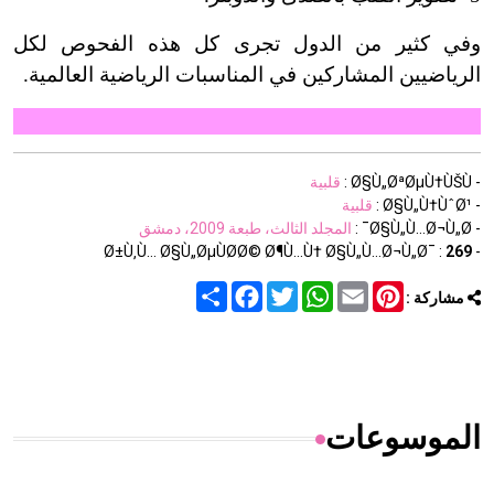
وفي كثير من الدول تجرى كل هذه الفحوص لكل
الرياضيين المشاركين في المناسبات الرياضية العالمية.
- Ø§Ù„ØªØµÙ†ÙŠÙ :
قلبية
- Ø§Ù„Ù†ÙˆØ¹ :
قلبية
- Ø§Ù„Ù…Ø¬Ù„Ø¯ :
المجلد الثالث، طبعة 2009، دمشق
269
- Ø±Ù‚Ù… Ø§Ù„ØµÙØ­Ø© Ø¶Ù…Ù† Ø§Ù„Ù…Ø¬Ù„Ø¯ :
Share
Facebook
Twitter
WhatsApp
Email
Pinterest
مشاركة :
الموسوعات