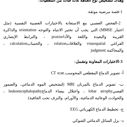
وهناك لتشخيص نوع العتاهة ثلاث فئات من المعطيات
:
-1
قصة مرضية موثقة
.
-2
الفحص العصبي مع الاستعانة بالاختبارات العصبية النفسية (مثل
اختبار
(MMSE
التي يجب أن تختبر الانتباه والتوجه
orientation
والذاكرة
القريبة والبعيدة واللغة والأداء
praxis
، والترابط الإبصاري
الفراغي
visuospatial
والعلاقات
relation
، والحساب
calculation
،
والمحاكمة
judgment.
-3
الاختبارات المعاونة وتشمل
:
أ- تصوير الدماغ المقطعي المحوسب
CT scan.
ب- تصوير الدماغ بالمرنان
MRI
(لتشخيص الموه الدماغي، والضمور
الفصي
lobar atrophy
، واعتلال بيضاء الدماغ
leukoencephalopathy
،
والحوادث الوعائية الدماغية، والأورام، والنزف تحت الجافية).
ج- تخطيط الدماغ الكهربائي
EEG.
د- بزل السائل الدماغي الشوكي
.