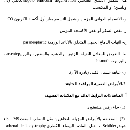
هـ- التنكس الكبدي العدسي
hepato lenticular degeneration
العائلي (داء
ويلسن) أو المكتسب
.
و- الانسمام الدوائي المزمن ويشمل التسمم بغاز أول أكسيد الكربون
CO.
ز- نقص السكر أو نقص الأكسجة المزمن
.
ح- التهاب الدماغ الجبهي المتعلق بالأباعد الورمية
paraneoplastic.
ط- التعرض للمعادن الثقيلة: الزئبق، والذهب، والمنغنيز، والزرنيخ
arsenic
،
والبزموت
bismuth.
ي- عتاهة غسيل الكلى (نادرة الآن).
-2
الأمراض العصبية المرافقة للعتاهة
:
أ- العتاهة ذات الترابط الدائم مع العلامات العصبية
:
- (1)
داء رقص هنتيغتون
.
- (2)
المتعلقة بالأمراض المزيلة للنخاعين: مثل التصلب المتعدد
MS
، داء
شيلدر
Schilder
، حثل المادة البيضاء الكظري
adrenal leukodystrophy.