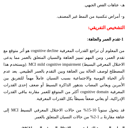
هـ- عتاهات الفص الجبهي
.
و- أمراض تنكسية من النمط غير المصنف
.
التشخيص التفريقي
:
-1
تقدم العمر والعتاهة
:
من المعلوم أن تراجع القدرات المعرفية
cognitive decline
هو أثر متوقع مع
تقدم العمر، ومن المهم تمييز العتاهة والنسيان المتعلق بالعمر مما يدعى
الاختلال المعرفي البسيط
mild cognitive impairment (
MCI
).
ويستخدم هذا
المصطلح لوصف الحالة بين العتاهة وبين التقدم بالعمر الطبيعي. يعد عدم
تأثر الحياة اليومية والاجتماعية بسبب النسيان عاملاً مهماً للتفريق بين
الأمرين ويعاني المصاب بتدهور الذاكرة البسيط أو ضعف إحدى القدرات
المعرفية
cognitive domain
أكثر من المتوقع للعمر مقارنة بباقي القدرات
الإدراكية، أو يعاني ضعفاً بسيطاً بكل القدرات المعرفية
.
قد يتحول سنوياً 10-15% من حالات الاختلال المعرفي البسيط
MCI
إلى
عتاهة مقارنةً بـ 1-2% من حالات النسيان المتعلق بالعمر
.