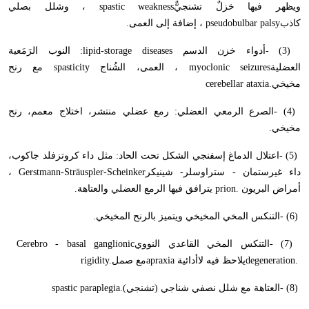
ويظهر فيها خزلٌ تشنجيٌّ
spastic weakness
، وشلل بصلي
كاذب
pseudobulbar palsy
، إضافة إلى العمى
.
- (3)
أدواء خزن الدسم
:lipid-storage diseases
النوب الرَمَعية
العضلية
myoclonic seizures
، العمى، الشُناج
spasticity
مع رنح
مخيخي
cerebellar ataxia.
- (4)
الصرع الرمعي العضلي: رمع عضلي منتشر، اختلاج معمم، رنح
مخيخي
.
- (5)
اعتلال الدماغ إسفنجي الشكل تحت الحاد: مثل داء كروتزفلد جاكوب،
داء غيرستمان - ستراوسلر- شينيكر
Gerstmann-Sträuspler-Scheinker
،
أمراض البريون
prion.
يترافق فيها الرمع العضلي والعتاهة
.
- (6)
التنكس المخي المخيخي ويتميز بالرنح المخيخي
.
- (7)
التنكس المخي القاعدي النووي
Cerebro - basal ganglionic
degeneration.
يلاحظ فيه لاأدائية
apraxia
مع صمل
rigidity.
- (8)
العتاهة مع شلل نصفي شناجي (تشنجي)
spastic paraplegia.