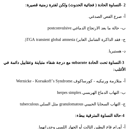
- 2
النساوة الحادة ( فجائية الحدوث) ولكن لفترة زمنية قصيرة
:
أ- صرع الفص الصدغي
.
ب- حالة ما بعد الارتجاج الدماغي
postconvulsive.
ج- فقد الذاكرة الشامل العابر
transient global amnesia (
TGA
)
.
د- هستيريا
.
-3
النساوة تحت الحادة
subacute
مع درجة شفاء متباينة وعقابيل دائمة في
الأغلب
:
أ- متلازمة ورنيكيه - كورساكوف
Wernicke - Korsakoff’s Syndrome.
ب- التهاب الدماغ الهربسي
herpes simplex.
ج- التهاب السحايا الحبيبي
granulomatous
مثل السلي
tuberculous.
-4
حالة النساوة المترقية ببطء
:
أ- أورام قاع البطين الثالث أو الجهاز اللمبي وجدرانهما
.