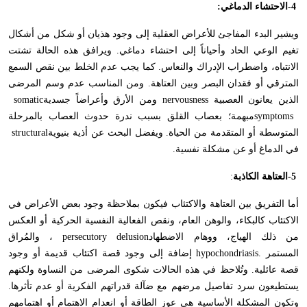
-4
الاحتشاء الدماغي
:
ويشير البدء المفاجئ للأعراض العقلية إلى وجود هذيان أو شكل من أشكال
تغيم الوعي الحاد وأحياناً إلى احتشاء دماغي. ويرافق هذه الحالة تشتت
الانتباه، واضطراب الإدراك والنعاس. كما يجب عدم الخلط بين نقص السمع
المترقي أو فقدان البصر وبين العتاهة. ومن المناسب عدم وسم المرضى
الذين يعانون العصبية
nervousness
ومن الأرق وأعراضاً جسدية
somatic
symptoms
مبهمة؛ بعصاب القلق بسبب ندرة حدوث العصاب بالمرحلة
المتوسطة أو المتقدمة من الحياة. ويفضل البحث عن أذية بنيوية
structural
في الدماغ أو عن مشكلة نفسية
.
-5
العتاهة الكاذبة
:
أما التفريق بين العتاهة والاكتئاب فيكون بملاحظة وجود بعض الأعراض في
الاكتئاب كالبكاء، والوهن العام، ونقص الفعالية النفسية الحركية أو العكس
من ذلك الهياج، ووهام الاضطهاد
persecutory delusion
، والمُراق
المستمر
hypochondriasis.
إضافة إلى وجود قصة اكتئاب قديمة أو وجود
قصة عائلية. وتُلاحظ في هذه الحالات شكوى المرضى من النساوة ولكنهم
يستطيعون سرد تفاصيل مرضهم مع ضآلة قدراتهم الفكرية أو عدم تأثرها.
وتكون المشكلة الأساسية هي عوز الطاقة أو انعدام الاهتمام أو اهتمامهم