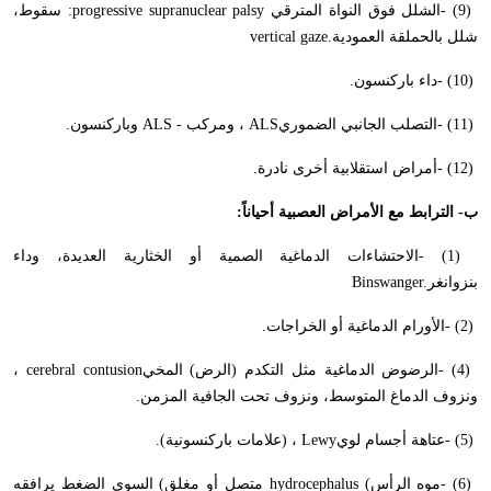
- (9)
الشلل فوق النواة المترقي
:progressive supranuclear palsy
سقوط،
شلل بالحملقة العمودية
vertical gaze.
- (10)
داء باركنسون
.
- (11)
التصلب الجانبي الضموري
ALS
، ومركب
ALS -
وباركنسون
.
- (12)
أمراض استقلابية أخرى نادرة
.
ب- الترابط مع الأمراض العصبية أحياناً
:
- (1)
الاحتشاءات الدماغية الصمية أو الخثارية العديدة، وداء
بنزوانغر
Binswanger.
- (2)
الأورام الدماغية أو الخراجات
.
- (4)
الرضوض الدماغية مثل التكدم (الرض) المخي
cerebral contusion
،
ونزوف الدماغ المتوسط، ونزوف تحت الجافية المزمن
.
- (5)
عتاهة أجسام لوي
Lewy
، (علامات باركنسونية).
- (6)
موه الرأس
hydrocephalus (
متصل أو مغلق) السوي الضغط يرافقه