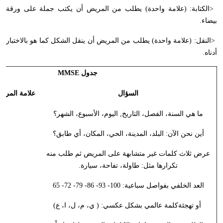
>
الكتابة: (علامة واحدة) يطلب من المريض أن يكتب جملة على ورقة
بيضاء
.
>
النقل: (علامة واحدة) يطلب من المريض أن ينقل الشكل كما هو بالاختبار
أدناه
.
جدول
MMSE
السؤال
علامة المري
ما هي السنة، الفصل، التاريخ, اليوم، الأسبوع، الشهر؟
أين نحن الآن: البلد، المدينة، الحي، المكان، أي طابق؟
عرض ثلاث كلمات غير متشابهة على المريض ثم طلب منه
تكرارها مثل: طاولة، تفاحة، سيارة.
العد الخلفي بفواصل سباعية: 100- 93- 86- 79- 72- 65
أو تهجئةكلمة عالمي بشكل عكسي: ( ي، م، ل، ا، ع)