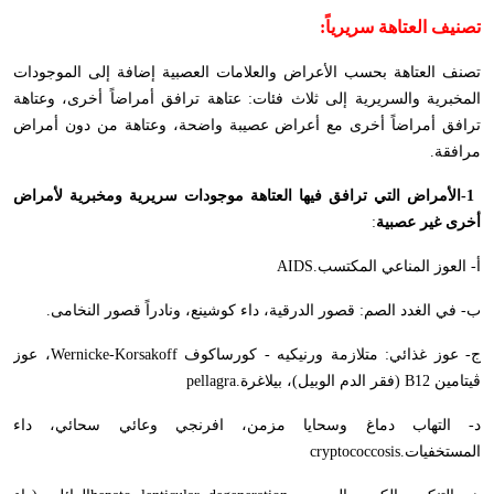
تصنيف العتاهة سريرياً
:
تصنف العتاهة بحسب الأعراض والعلامات العصبية إضافة إلى الموجودات
المخبرية والسريرية إلى ثلاث فئات: عتاهة ترافق أمراضاً أخرى، وعتاهة
ترافق أمراضاً أخرى مع أعراض عصيبة واضحة، وعتاهة من دون أمراض
مرافقة
.
-1
الأمراض التي ترافق فيها العتاهة موجودات سريرية ومخبرية لأمراض
أخرى غير عصبية
:
أ- العوز المناعي المكتسب
AIDS.
ب- في الغدد الصم: قصور الدرقية، داء كوشينع، ونادراً قصور النخامى
.
ج- عوز غذائي: متلازمة ورنيكيه - كورساكوف
Wernicke-Korsakoff
، عوز
ڤيتامين
B12
(فقر الدم الوبيل)، بيلاغرة
pellagra.
د- التهاب دماغ وسحايا مزمن، افرنجي وعائي سحائي، داء
المستخفيات
cryptococcosis.