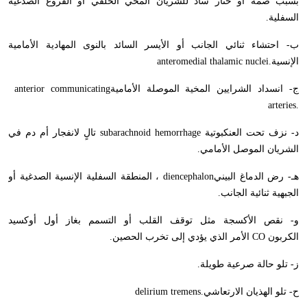
بسبب صمة أو خثار ساد للشريان المخي الخلفي أو الفروع الصدغية
السفلية
.
ب- احتشاء ثنائي الجانب أو الأيسر السائد بالنوى المهادية الأمامية
الإنسية
anteromedial thalamic nuclei.
ج- انسداد الشرايين المخية الموصلة الأمامية
anterior communicating
arteries.
د- نزف تحت العنكبوتية
subarachnoid hemorrhage
تالٍ لانفجار أم دم في
الشريان الموصل الأمامي
.
هـ- رض الدماغ البيني
diencephalon
، المنطقة السفلية الإنسية الصدغية أو
الجبهية ثنائية الجانب
.
و- نقص الأكسجة مثل توقف القلب أو التسمم بغاز أول أوكسيد
الكربون
CO
الأمر الذي يؤدي إلى تخرب الحصين
.
ز- تلو حالة صرعية طويلة
.
ح- تلو الهذيان الارتعاشي
delirium tremens.