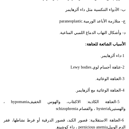
ب- الأدواء التنكسية مثل داء ألزهايمر
ج- متلازمة الأباعد الورمية
paraneoplastic.
د- وأشكال التهاب الدماغ اللمبي المناعية
.
الأسباب الشائعة للعتاهة
:
-1
داء ألزهايمر
.
-2
عتاهة أجسام لوي
Lewy bodies.
-3
العتاهة الوعائية
.
-4
العتاهة الوعائية مع ألزهايمر
.
-5
العتاهة الكاذبة: الاكتئاب، والهوس الخفيف
hypomania
،
والهستيريا
hysteria
، والفصام
schizophrenia.
-6
العتاهة الاستقلابية: قصور الكبد، قصور الدرقية أو فرط نشاطها، فقر
الدم الوبيل
pernicious anemia
، داء كوشينغ
.