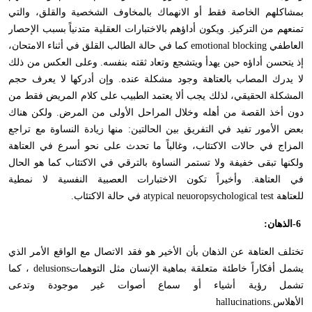
بمشاكلهم الخاصة فقط أو الانهماك بالمخاوف الشخصية والقلق، والتي
تمنعهم من التركيز. ويكون أداؤهم بالاختبارات العقلية متدنياً بسبب الإحصار
العاطفي
emotional blocking
كما في حالة الطالب القلق في أثناء الامتحان،
إذ يتحسن أداؤه حين يهدأ ويتشجع وتعاد ثقته بنفسه. وعلى العكس من ذلك
لا يدرك المصاب بالعتاهة وجود مشكلة عنده. وإن أدركها لا يعرف حجم
المشكلة الحقيقي، لذلك يجب ألا يعتمد الطبيب على كلام المريض فقط من
دون أخذ القصة من أهله وخلال المراحل الأولى من المرض. ولكن هناك
بعض الأمور تفيد في التفريق بين الحالتين: منها زيادة النساوة مع تراجع
المزاج في حالات الاكتئاب، وغالباً ما تحدث على نحو أسرع في العتاهة
ولكنها تبقى خفيفة ولا تستمر النساوة بالترقي في الاكتئاب كما هو الحال
في العتاهة. وأخيراً تكون الاختبارات العصبية النفسية لا نمطية
للعتاهة
atypical neuoropsychological test
في حالة الاكتئاب
.
-6
الذهان
:
تختلف العتاهة عن الذهان بأن الأخير هو فقد الاتصال مع الواقع الأمر الذي
يشمل أفكاراً خاطئة متعلقة بماهية الإنسان مثل التوهمات
delusions
، كما
تشمل رؤية أشياء أو سماع أصوات غير موجودة وتدعى
الأهلاس
hallucinations.