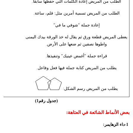
الطلب من المريض إعادة الكلمات التي حفظها سابقاً.
الطلب من المريض تسمية أمرين مثل: قلم، ساعة.
إعادة جملة "شوفي ما في"
يعطى المريض قطعة ورق ثم يقال له خذ الورقة بيدك اليمنى
واطوها نصفين ثم ضعها على الأرض.
قراءة جملة "أغمض عينيك" وتنفيذها.
يطلب من المريض كتابة جملة فيها فعل وفاعل.
يطلب من المريض رسم الشكل:
(جدول رقم1)
بعض الأنماط الشائعة في العتاهة
:
-1
داء الزهايمر
: