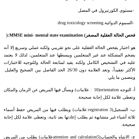
-
مستوى الكورتيزول في المصل
.
-
السموم الدوائية
drug toxicology screening.
فحص الحالة العقلية المصغر
mini- mental state examination (
MMSE
):
هو اختبار يفحص الحالة العقلية على نحو تقريبي ولكنه عملي وسريع إلا أنه
يضخم المشكلة عند غير المتعلمين ويبسطها عند المتعلمين، لذلك لا يعتمد
عليه في التشخيص الكامل ولكنه يفيد لمتابعة الحالة وللتوجيه للاختبارات
الأكثر تعقيداً، وتعد العلامة دون 26/30 الحد الفاصل بين الصحيح والعليل.
ويتضمن ما يلي
:
أ- التوجه
10)orientation
: علامات) ويسأل فيها المريض عن الزمان والمكان
وتعطى علامة لكل إجابة صحيحة
.
ب- التسجيل
3)
:registration
علامات) ويطلب فيها من المريض حفظ أسماء
ثلاثة أشياء غير متشابهة ثم يطلب إعادتها بعد ثانية، وتعطى علامة لكل إجابة
صحيحة
.
ج- الانتباه والحساب
5)
attention and calculation
علامات) يطلب من المريض