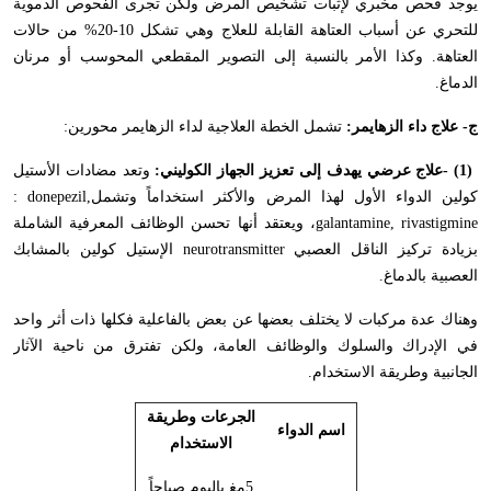
يوجد فحص مخبري لإثبات تشخيص المرض ولكن تجرى الفحوص الدموية
للتحري عن أسباب العتاهة القابلة للعلاج وهي تشكل 10-20% من حالات
العتاهة. وكذا الأمر بالنسبة إلى التصوير المقطعي المحوسب أو مرنان
الدماغ
.
ج- علاج داء الزهايمر:
تشمل الخطة العلاجية لداء الزهايمر محورين
:
- (1)
علاج عرضي يهدف إلى تعزيز الجهاز الكوليني:
وتعد مضادات الأستيل
كولين الدواء الأول لهذا المرض والأكثر استخداماً وتشمل
: donepezil,
galantamine, rivastigmine
، ويعتقد أنها تحسن الوظائف المعرفية الشاملة
بزيادة تركيز الناقل العصبي
neurotransmitter
الإستيل كولين بالمشابك
العصبية بالدماغ
.
وهناك عدة مركبات لا يختلف بعضها عن بعض بالفاعلية فكلها ذات أثر واحد
في الإدراك والسلوك والوظائف العامة، ولكن تفترق من ناحية الآثار
الجانبية وطريقة الاستخدام
.
الجرعات وطريقة
اسم الدواء
الاستخدام
5مغ باليوم صباحاً