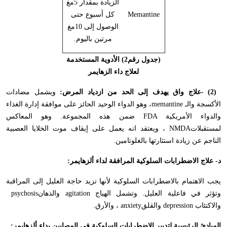
الزيادة بمقدار 5مغ
Memantine
كل أسبوع حتى
الوصول إلى 10مغ
مرتين باليوم.
(جدول رقم2) الأدوية المستخدمة
لعلاج داء الزهايمر
- (2)
علاج واق يهدف إلى الحد من ازدياد المرض:
ويشمل مضادات
الأكسجة والـ
memantine
، وهو الدواء الوحيد الحائز على موافقة إدارة الغذاء
والدواء الأمريكية
FDA
ضمن هذه المجموعة. وهو المعاكس
لمستقبلات
NMDA
، ويعتقد انه يعمل على إيقاف موت الخلايا العصبية
الناجم عن زيادة استثارتها بالغلوتامين
.
د- علاج الاضطرابات السلوكية المرافقة لداء ألزهايمر
:
يجب الاهتمام بالاضطرابات السلوكية لأنها تزيد حاجة العليل إلى المراقبة
وتؤثر في فاعلية العليل. وتشمل الهياج
agitation
والذهان
psychosis
والاكتئاب
depression
والقلق
anxiety
، والأرق
.
المبادئ الرئيسية لتدبير الاضطرابات السلوكية في المصابين بداء ألزهايمر
: