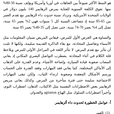
هو النمط الأكثر شيوعاً بين العتاهات في أوربا وأمريكا ويؤلف نسبة 50-80%
منها. تفوق الكلفة السنوية للعناية بمرض الزهايمر 140 بليون دولار في
الولايات المتحدة الأمريكية. وتزداد نسبة حدوث داء الزهايمر مع تقدم العمر
بين 65-85 سنة إذ تتضاعف النسبة كل 5 سنوات فهي 2% بعمر 65 سنة،
تصل إلى 4% بعمر 70-74 سنة، حتى تصل إلى 35-40% بعمر 85 سنة
.
والنساوة هي العرض الأول للمرض، فيعاني المريض نسيان المعلومات مثل
الأسماء وتفاصيل المحادثة، مع بقاء الذاكرة القديمة سليمة، ولكنها لا تلبث
أن تتأثر مع تقدم المرض. لا تتأثر اللغة في المراحل الأولى للمرض ويلاحظ
قلة الكلام في أثناء المحادثة. يضطرب التواصل البصري المكاني إذ يعاني
المصاب صعوبة قيادة السيارة، وإضاعة الأشياء، وعدم القدرة على الذهاب
إلى الأماكن المختلفة، كما يعاني فقد المهارات وفقد القدرة على الحساب
ورسم الأشكال المعقدة وصعوبة ارتداء الثياب، ولكن تبقى المهارات
الاجتماعية سليمة حتى فترة متأخرة من المرض. وكذلك يعاني مريض
الزهايمر بعض الاضطرابات النفسية مثل الاكتئاب، الذهان، اضطراب النوم،
وأخيراً اضطرابات السلوك مثل الهياج
agitation
والعدوان
.
أ- عوامل الخطورة لحدوث داء ألزهايمر
:
- (1)
العمر
.