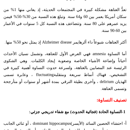
تعدُّ العتاهة مشكلة كبيرة في المجتمعات الحديثة، إذ يعاني منها 1% من
سكان أمريكا بعمر بين 60 و64 سنة. وتبلغ هذه النسبة من 30%-50% فيمن
يزيد عمرهم على 80 سنة. وتتضاعف هذه النسبة كل 5 سنوات في الأعمار
بين 60-90 سنة
.
أكثر العتاهات شيوعاً داء ألزهايمر
Alzheimer disease
إذ يمثل نحو 50% منها
.
أما النساوة
amnesia
فهي العرض الأول للعتاهة، وتشمل نسيان الأحداث
أحياناً وإضاعة الأشياء الخاصة وصعوبة إيجاد الكلمات. وهي الشكوى
الرئيسة عند المصابين بالعتاهة، ولسرعة حدوث النساوة أهمية كبيرة في
التشخيص، فهناك أنماط سريعة ومتقلبة
fluctuating
، وعابرة تسمى
الهذيان
delirium
، وأخرى بطيئة الترقي بمدة أشهر أو سنوات أو متأرجحة
وتسمى العتاهة
.
تصنيف النساوة
:
-1
النساوة الحادة (فجائية الحدوث) مع شفاء تدريجي جزئي
:
أ- احتشاء الحصين السائد (الأيسر)
dominant hippocampus
، أو ثنائي الجانب