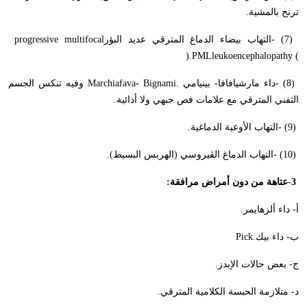
ترنح بالمشية
.
- (7)
التهاب بيضاء الدماغ المترقي عديد البؤر
progressive multifocal
).
PML
leukoencephalopathy (
- (8)
داء مارشيافافا- بينيامي
Marchiafava- Bignami.
وفيه تنكس الجسم
الثفني المترقي مع علامات فص جبهي ولا أدائية
.
- (9)
التهاب الأوعية الدماغية
.
- (10)
التهاب الدماغ الڤيروسي (الهربس البسيط).
-3
عتاهة من دون أمراض مرافقة
:
أ- داء ألزهايمر
.
ب- داء بيك
Pick.
ج- بعض حالات الإيدز
.
د- متلازمة الحبسة الكلامية المترقي
.