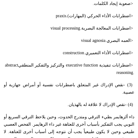
>
صعوبة إيجاد الكلمات
.
>
اضطرابات الأداء الحركي (المهارات)
praxis.
>
اضطرابات المعالجة البصرية
visual processing.
>
العمه البصري
visual agnosia.
>
اضطرابات الأداء التعميري
construction.
>
اضطرابات تنفيذية
executive function
والتركيز والتفكير المنطقي
abstract
reasoning.
- (3)
نقص الإدراك غير المتعلق باضطرابات نفسية أو أمراض جهازية أو
عصبية
.
- (4)
نقص الإدراك لا علاقة له بالهذيان
.
داء ألزهايمر بطيء الترقي ومتدرج الحدوث، وحين يلاحظ الترقي السريع أو
النوبي يجب التفكير بأسباب أخرى للعتاهة غير داء الزهايمر. الفحص العصبي
طبيعي وحين لا يكون طبيعياً يجب أن نتوجه إلى أسباب أخرى للعتاهة. لا