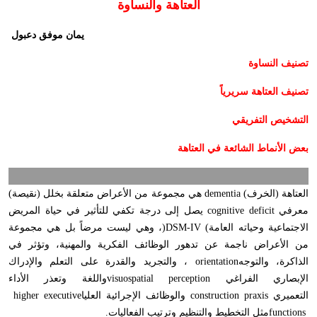
العتاهة والنساوة
يمان موفق دعبول
تصنيف النساوة
تصنيف العتاهة سريرياً
التشخيص التفريقي
بعض الأنماط الشائعة في العتاهة
العتاهة (الخرف)
dementia
هي مجموعة من الأعراض متعلقة بخلل (نقيصة)
معرفي
cognitive deficit
يصل إلى درجة تكفي للتأثير في حياة المريض
الاجتماعية وحياته العامة
(
DSM-IV
)
، وهي ليست مرضاً بل هي مجموعة
من الأعراض ناجمة عن تدهور الوظائف الفكرية والمهنية، وتؤثر في
الذاكرة، والتوجه
orientation
، والتجريد والقدرة على التعلم والإدراك
الإبصاري الفراغي
visuospatial perception
واللغة وتعذر الأداء
التعميري
construction praxis
والوظائف الإجرائية العليا
higher executive
functions
مثل التخطيط والتنظيم وترتيب الفعاليات
.