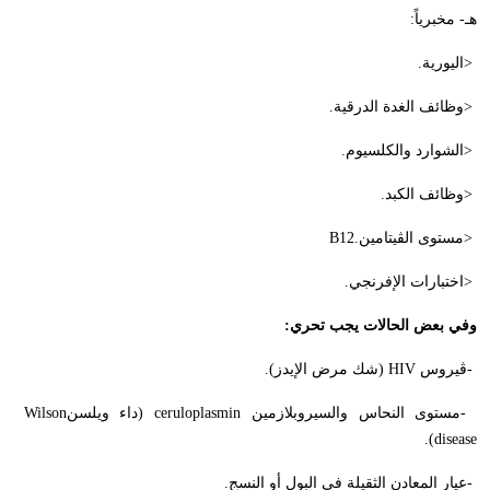
هـ- مخبرياً:
>
اليورية
.
>
وظائف الغدة الدرقية
.
>
الشوارد والكلسيوم
.
>
وظائف الكبد
.
>
مستوى الڤيتامين
B12.
>
اختبارات الإفرنجي
.
وفي بعض الحالات يجب تحري
:
-
ڤيروس
HIV
(شك مرض الإيدز).
-
مستوى النحاس والسيروبلازمين
ceruloplasmin
(داء ويلسن
Wilson
).
disease
-
عيار المعادن الثقيلة في البول أو النسج
.