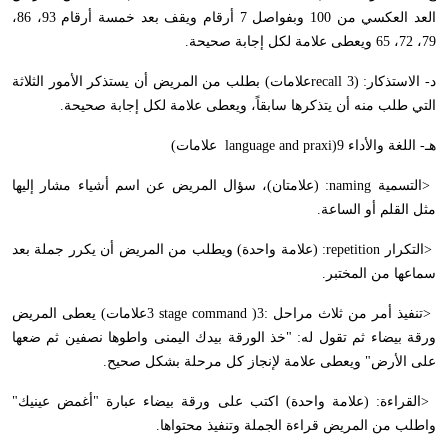
العد العكسي من 100 وبفواصل 7 أرقام ويقف بعد خمسة أرقام 93، 86،
79، 72، 65 ويعطى علامة لكل إجابة صحيحة
.
د- الاستذكار
:
3)
recall
علامات) بطلب من المريض أن يستذكر الأمور الثلاثة
التي طلب منه أن يتذكرها سابقاً، ويعطى علامة لكل إجابة صحيحة
.
هـ- اللغة والأداء 9
)
language and praxi
علامات)
>
التسمية
:naming
(علامتان)، سؤال المريض عن اسم أشياء مشار إليها
مثل القلم أو الساعة
.
>
التكرار
:repetition
(علامة واحدة) ويطلب من المريض أن يكرر جملة بعد
سماعها من المختبر
.
>
تنفيذ أمر من ثلاث مراحل :3
)
3 stage command
علامات) يعطى المريض
ورقة بيضاء ثم تقول له: "خذ الورقة بيدك اليمنى واطوها نصفين ثم ضعها
على الأرض" ويعطى علامة لإنجاز كل مرحلة بشكل صحيح
.
>
القراءة: (علامة واحدة) اكتب على ورقة بيضاء عبارة "أغمض عينيك"
واطلب من المريض قراءة الجملة وتنفيذ محتواها
.