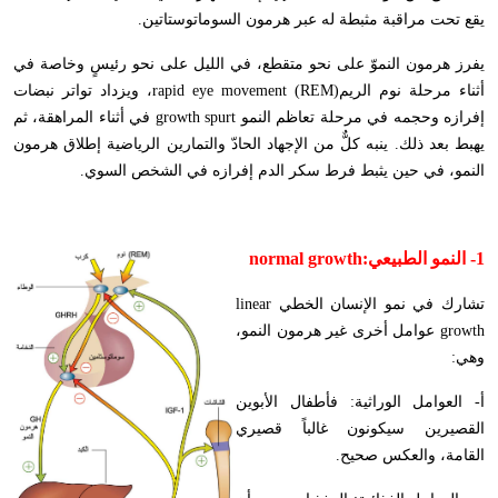
يقع تحت مراقبة مثبطة له عبر هرمون السوماتوستاتين.
يفرز هرمون النموّ على نحو متقطع، في الليل على نحو رئيسٍ وخاصة في
أثناء مرحلة نوم الريم
rapid eye movement (REM)
، ويزداد تواتر نبضات
إفرازه وحجمه في مرحلة تعاظم النمو
growth spurt
في أثناء المراهقة، ثم
يهبط بعد ذلك. ينبه كلٌّ من الإجهاد الحادّ والتمارين الرياضية إطلاق هرمون
النمو، في حين يثبط فرط سكر الدم إفرازه في الشخص السوي.
1-
النمو الطبيعي:
normal growth
تشارك في نمو الإنسان الخطي
linear
growth
عوامل أخرى غير هرمون النمو،
وهي:
أ- العوامل الوراثية: فأطفال الأبوين
القصيرين سيكونون غالباً قصيري
القامة، والعكس صحيح.