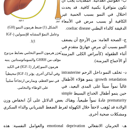
ب- العوامل الغذائية: المغذيات يجب أن
تكون متوافرةً بكمية كافية. قد يحدث
اختلال في النمو بسبب الحمية غير
الكافية أو بسبب مرض في الأمعاء
الشكل (1) ضبط هرمون النمو (GH)
الدقيقة كالداء البطني
coeliac disease
.
وعامل النموّ المشابه للإنسولين (IGF-
ج- الصحة العامة: من الأرجح أن يضعف
1)1.
النمو بسبب أي مرضٍ جهازيّ متقدمٍ في
يُفرَز هرمون النمو النخامي بضابط مزدوج
أثناء الطفولة (كأمراض الكلى المزمنة
مؤلف من GHRH والسوماتوستاتين. ينبه
أو الأخماج المزمنة).
هرمون النمو إفراز (IGF-1) في الكبد
د- تخلف النمو داخل الرحم
intrauterine
وفي أماكن أخرى. يؤثر (IGF-1) محيطياً
growth retardation
: ينمو هؤلاء الأطفال
في نمو العظم، ويمارس ارتجاعاً سلبياً
غالباً نمواً سيئاً على المدى البعيد، في
على الوطاء والنخامى.
حين ينمو أطفال الخداج البسيط
simple
prematurity
عادةً نمواً طبيعياً، وهناك بعض الدلائل على أنّ انخفاض وزن
الولادة قد يُؤهب لاحقاً خلال الكهولة لفرط الضغط الشرياني والداء السكري
ومشكلات صحية أخرى.
هـ- الحرمان الانفعالي
emotional deprivation
والعوامل النفسية: هذه