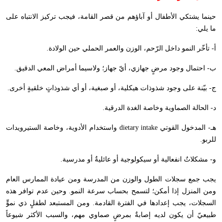
حينما يشتكي الأطفال أو آباؤهم من قصر القامة، فيجب تركيز الانتباه على
ما يلي:
أ- تأخّر النمو داخل الرّحم، الوزن والعمر الحملي حين الولادة.
ب- احتمال وجود مرضٍ جهازي، أيّ جهاز؛ ولاسيما أمراض المعي الدقيق.
ج- بيّنة على وجود شذوذات هيكلية، أو صبغية، أو أي شذوذاتٍ خلقيةٍ أخرى.
د- الحالة الصماوية وخاصة الغدة الدرقية.
هـ- المدخول القوتي
dietary intake
واستخدام الأدوية، وخاصة الستيرويدات
للربو.
و- مشكلاتٌ انفعالية أو سيكولوجية أو عائليةٌ أو مدرسية.
يجب جمع سجلات الطول والوزن من المدرسة ومن عيادة الممارس العام
ومن المنزل إذا أمكن؛ لتسمح بحساب سرعة النمو. وحين عدم توافر هذه
السجلات، يجب إعدادها في الفترة القادمة. ومن المستبعد لطفلٍ ذي نموٍّ
طبيعيّ أن يكون لديه إصابةٌ بمرضٍ صماوي مهم، والسبب الأكثر شيوعاً