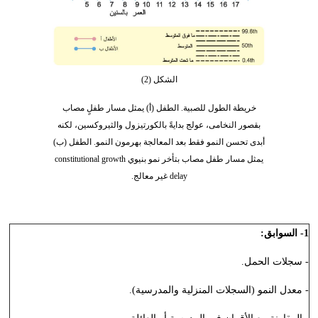
الشكل (2)
خريطة الطول للصبية. الطفل (أ) يمثل مسار طفلٍ مصاب
بقصور النخامى، عولج بدايةً بالكورتيزول والثيروكسين، لكنه
أبدى تحسن النمو فقط بعد المعالجة بهرمون النمو. الطفل (ب)
يمثل مسار طفل مصاب بتأخر نمو بنيوي constitutional growth
delay غير معالج.
1- السوابق:
- سجلات الحمل.
- معدل النمو (السجلات المنزلية والمدرسية).