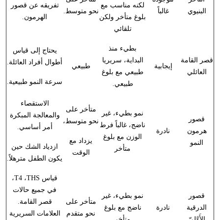
لكنه مناسب مع
تفريقه عن قصور
البنيوي
غالباً
نحو متوسط.
بلوغ متأخر ولكن
الهرمون.
تلقائي
بطيء منذ
يحتاج إلى قياس
قصر القامة
البداية، سريريا
أطوال أفراد العائلة.
إيجابية
طبيعي
العائلي
طبيعي مع بلوغ
سرعة النمو طبيعية.
طبيعي.
الاستقصاء
متأخر على
نمو بطيء، غير
والمعالجة المبكرة
قصور
نحو متوسط،
ناضج، غالباً فرط
أمر أساسي.
هرمون
نادرة
الوزن مع بلوغ
يزداد مع
النمو
ازدياد الشك حين
متأخر
الوقت
يكون الطفل مترهلاً.
قياس
THS
،
T4
،
في جميع حالات
قصور
نمو بطيء، غير
متأخر على
قصر القامة.
الدرقية
نادرة
ناضج مع بلوغ
نحو متقدم
العلامات السريرية
الأَوَّلِيّ
متأخر