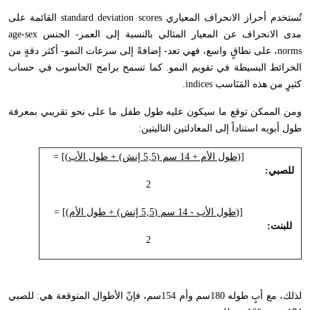
تُستخدم أحراز الانحراف المعياري
standard deviation scores
القائمة على
مدى الانحراف عن المعيار المثالي بالنسبة إلى العمر- الجنس
age-sex
norms
، على نطاقٍ واسع، فهي تعد- إضافةً إلى سرعات النمو- أكثر دقةٍ من
الخرائط البسيطة في تقويم النمو. كما تسمح برامج الحاسوب في حساب
كثيرٍ من هذه المَنَاسب
indices
.
ومن الممكن توقع ما سيكون عليه طول طفل ما على نحو تقريبي بمعرفة
طول أبويه استناداً إلى المعادلتين التاليتين:
]
(
طول الأم + 14 سم (5‚5 إنش) + طول الأب
)
[
=
للصبي:
2
]
(
طول الأب - 14 سم (5‚5 إنش) + طول الأم
)
[
=
للبنت:
2
لذلك، مع أبٍ طوله 180سم وأم 154سم، فإنّ الأطوال المتوقعة هي: للصبي