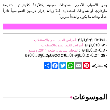
ومن الأسباب الأخرى: شذوذاتٌ صبغية (مُتَلاَزِمَةُ كلاينفيلتر، متلازمة
مارفان)، أو شذوذاتٌ استقلابية. تُعدّ زيادة إفراز هرمون النمو سبباً نادراً
جداً، وعادة ما يكون واضحاً سريرياً.
- Ø§Ù„ØªØµÙ†ÙŠÙ :
أمراض الغدد الصم والاستقلاب
- Ø§Ù„Ù†ÙˆØ¹ :
أمراض الغدد الصم والاستقلاب
- Ø§Ù„Ù…Ø¬Ù„Ø¯ :
المجلد السادس، طبعة 2011، دمشق
25
- Ø±Ù‚Ù… Ø§Ù„ØµÙØ­Ø© Ø¶Ù…Ù† Ø§Ù„Ù…Ø¬Ù„Ø¯ :
Share
Facebook
Twitter
WhatsApp
Email
Pinterest
مشاركة :
الموسوعات