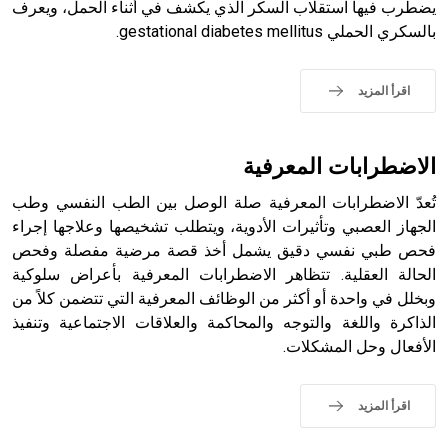
التاسع، وهم ينتسبون إلى أسرة أوسروين
يضطرب فيها استقلاب السكر الذي يكشف في أثناء الحمل، ويعرف
بالسكري الحملي gestational diabetes mellitus.
اقرأ المزيد
- هل تعلم أن الأبجدية الكنعانية تتألف من /22/ علامة كتابية
sign تكتب منفصلة غير متصلة، وتعتمد المبدأ الأكوروفوني،
حيث تقتصر القيمة الصوتية للعلامة الك
الاضطرابات المعرفية
تُعدّ الاضطرابات المعرفية صلة الوصل بين الطب النفسي وطب
الجهاز العصبي وتأثيرات الأدوية، ويتطلب تشخيصها وعلاجها إجراء
فحص طبي نفسي دقيق يشمل أخذ قصة مرضية مفصلة وفحص
الحالة العقلية. تتظاهر الاضطرابات المعرفية بأعراض سلوكية
وبخلل في واحدة أو أكثر من الوظائف المعرفية التي تتضمن كلاً من
الذاكرة واللغة والتوجه والمحاكمة والعلاقات الاجتماعية وتنفيذ
الأفعال وحل المشكلات.
اقرأ المزيد