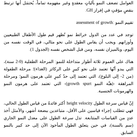
العوامل تضعف النمو بآلياتٍ معقدةٍ وغير مفهومة تماماً، يُحتمَل أنها ترتبط
بنقصٍ مؤقتٍ في إفراز
GH
.
تقييم النمو :
assessment of growth
توجد في عدد من الدول خرائط نمو تُظهر قيم طول الأطفال الطبيعيين
وأوزانهم. ويجب أن يقاس الطول على نحو مثالي، في الوقت نفسه من
اليوم، وبالميزان نفسه، ومن قبل الشخص نفسه (الجدول 1).
هناك على العموم ثلاثة أطوار متداخلة للنمو: المرحلة الطفلية (0-2 سنة)،
التي يبدو أنّها تعتمد على نحو كبيرٍ على الركائز (الغذاء)؛ مرحلة الطفولة
(من 2- إلى البلوغ)، التي تعتمد إلى حدّ كبيرٍ على هرمون النمو؛ ومرحلة
المراهقة -(هبَّة النمو
growth spurt
)- التي تعتمد على هرمون النمو
والهرمونات الجنسية.
إنّ قياس سرعة الطول
height velocity
أكثر فائدةً من قياس الطول الحالي،
فهي تتطلب إجراء قياسين على الأقل، متباعدين ببضعة أشهر، والأمثل أخذ
عددٍ من القياسات المتتابعة. تدل سرعة الطول على معدل النمو الجاري
(سم بالسنة)، في حين يتعلق الطول المأخوذ الآن إلى حد كبير بالنمو
السابق.