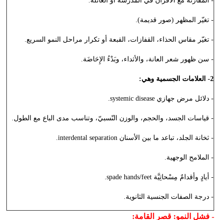
- المقارنة مع الأقران في المدرسة أو العائلة.
- تغيّر المظهر (صور قديمة).
- تغيّر مقاس الحذاء، القفازات، القبعة أو تكرار مراحل النمو السريع.
- سن ظهور شعر العانة، والأثداء، وبَدْءُ الإِحَاضَة.
2- العلامات الجسمية وهي:
- دلائل مرض جهازي
systemic disease
.
- قياسات الجسد، والحجم، والوزن النّسبيّ، وتناسب مدى الباع مع الطول.
- ثخانة الجلد، تباعد ما بين الأسنان
interdental separation
.
- الملامح الوجهية.
- أيادٍ وأقدامٌ مِسْحاتِيَّة
spade hands/feet
.
- درجة الصفات الجنسية الثانوية.
- فشل النمو: قصر القامة: