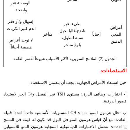
الوصفية غير
واضحة.
إسهال و/أو فقر
بطيء، غير
أمراض
الدم كبير الكريات.
ناضج،غالبا نحيل
المعي
أحياناً
متأخر
نسبة للطول،
لا توجد أعراض
الدقيق
بلوغ متأخر
هضمية أحياناً.
الجدول (2) الملامح السريرية لأكثر الأسباب شيوعاً لقصر القامة
الاستقصاءات:
حين استبعاد الأمراض الجهازية، يجب أن يتضمن الاستقصاء:
أ- اختبارات وظائف الدرق: مستوى
TSH
في المصل و
T4
الحر لاستبعاد
قصور الدرقية.
ب- حال هرمون النمو :
GH status
المستويات الأساسية
basal levels
قليلة
الفائدة، مع أنّ قياس هرمون النمو في البول قد تكون له قيمة في المسح
screening
. تشمل الاختبارات الديناميكية استجابة هرمون النمو للأنسولين