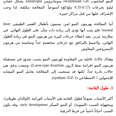
النمو المأشوب
recombinant GH
سوماتروبين
somatropin
بشكل حقناتٍ
ليليةٍ بجرعات (0.17-0.35 ملغ/كغ) أسبوعياً. المعالجة مكلفة، لذا وجب
الإشراف عليها من قبل مراكز خبيرة.
أما المعالجة بهرمون النمو لمن يسمون بأطفال القصر الطبيعي
short
normal
؛ فلم يثبت أنها تؤدي إلى زيادة ذات شأن على الطول النهائي. في
متلازمة تيرنر، يفيد إعطاء جرعات كبيرة من هرمون النمو في زيادة الطول
النهائي، ولاسيماٍ بالترافق مع جرعاتٍ منخفضةٍ جداً ومناسبة من هرمون
الإستروجين المعاوض.
وهناك حالاتٌ عائلية من المقاومة لهرمون النمو بسبب شذوذٍ في مستقبلة
هرمون النمو (قزامة نمط لارون
Laron-type dwarfism
)، وصفت بدقةٍ. هي
حالات نادرة جداً، لكنها قد تستجيب إلى المعالجة بعامل النمو المشابه
للإنسولين 1 الاصطناعي (
synthetic IGF-1
).
3- طول القامة:
أكثر الأسباب شيوعاً لطول القامة هي الأسباب الوراثية (الوالدان طويلان)،
ومجهولة السبب (البنيوية)، أو النمو المبكر
early development
. وقد يكون
السبب أحياناً ناجماً عن فرط الدرقية.