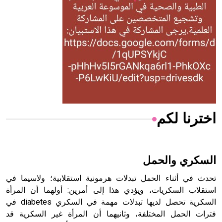
له الفضل بأنه حرر الطب من الدين والفلسفة.
- هل تعلم أن المرجان إفراز حيواني يتكون في البحر ويتركب
من مادة كربونات الكلسيوم، وهو أحمر أو شديد الحمرة وهو
أجود أنواعه، ويمتاز بكبر الحجم ويسمى الش
اخترنا لكم
هل تعلم أن الأبسيد كلمة فرنسية اللفظ تم اعتمادها مصطلحاً
أثرياً يستخدم في العمارة عموماً وفي العمارة الدينية الخاصة
بالكنائس خصوصاً، وفي الإنكليزية أب
السكري والحمل
تحدث في أثناء الحمل تبدلات هرمونية استقلابية؛ ولاسيما في
استقلاب السكريات، ويؤدي هذا إلى أمرين: أولهما أن المرأة
السكرية تحصل لديها تبدلات مهمة في السكري diabetes في
- هل تعلم أن أبجر Abgar اسم معروف جيداً يعود إلى عدد من
الملوك الذين حكموا مدينة إديسا (الرها) من أبجر الأول وحتى
فترات الحمل المختلفة، وثانيهما أن المرأة غير السكرية قد