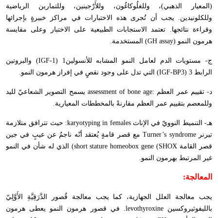
(المعيار الذهبي)، وللغلُوكاغُون، وللأَرْجينين، وللتمارين الرياضية
وللكلونيدين. يجب أن تُجرى هذه الاختبارات في مراكز خبيرةٍ بإجرائها
وقراءة نتائجها. تعتمد الاستجابات الطبيعية على الاختبار وعلى مقايسة
هرمون النمو (
GH assay
) المستخدمة.
ج- مستويات الدم لعامل النمو المشابه للأنسولين1 (
IGF-1
) والبروتين
الرابط 3 (
IGF-BP3
) التي تدل على وجود نقصٍ في إفراز هرمون النمو.
د- تقييم عمر العظم :
assessment of bone age
يسمح التصوير الشعاعيّ لليد
وللمعصم بتقييم عمر العظم مقارنةً بالمخططات المعيارية.
هـ- التنميط النوويّ في الإناث
karyotyping in females
: حيث تترافق متلازمة
تيرنر
Turner’s syndrome
مع قصر قامةٍ يُعتقد أنّه ناجمٌ عن عيبٍ في جين
قصر القامة
short stature homeobox gene (SHOX
) الذي له شأن في النمو
غير المرتبط بهرمون النمو.
المعالجة:
يجب معالجة العلل الجهازية، كما يجب معالجة قُصور الدَّرَقِيَّةِ الأَوَّلِيّ
بالليفوثيروكسين
levothyroxine
. في قصور هرمون النمو يعطى هرمون