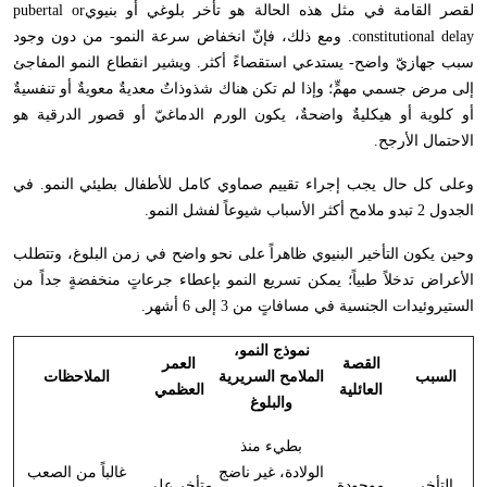
لقصر القامة في مثل هذه الحالة هو تأخر بلوغي أو بنيوي
pubertal or
constitutional delay
. ومع ذلك، فإنّ انخفاض سرعة النمو- من دون وجود
سبب جهازيّ واضح- يستدعي استقصاءً أكثر. ويشير انقطاع النمو المفاجئ
إلى مرض جسمي مهمٍّ؛ وإذا لم تكن هناك شذوذاتٌ معديةٌ معويةٌ أو تنفسيةٌ
أو كلوية أو هيكليةٌ واضحةٌ، يكون الورم الدماغيّ أو قصور الدرقية هو
الاحتمال الأرجح.
وعلى كل حال يجب إجراء تقييم صماوي كامل للأطفال بطيئي النمو. في
الجدول 2 تبدو ملامح أكثر الأسباب شيوعاً لفشل النمو.
وحين يكون التأخير البنيوي ظاهراً على نحو واضح في زمن البلوغ، وتتطلب
الأعراض تدخلاً طبياً؛ يمكن تسريع النمو بإعطاء جرعاتٍ منخفضةٍ جداً من
الستيروئيدات الجنسية في مسافاتٍ من 3 إلى 6 أشهر.
نموذج النمو،
القصة
العمر
السبب
الملامح السريرية
الملاحظات
العائلية
العظمي
والبلوغ
بطيء منذ
الولادة، غير ناضج
غالباً من الصعب
التأخر
موجودة
متأخر على