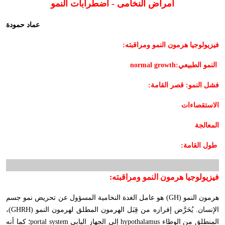
أمراض النخامى - اضطرابات النمو
عماد حمودة
فيزيولوجيا هرمون النمو ومراقبته:
النمو الطبيعي:
normal growth
فشل النمو: قصر القامة:
الاستقصاءات
المعالجة
طول القامة:
فيزيولوجيا هرمون النمو ومراقبته:
هرمون النمو (
GH
) هو عامل الغدة النخامية المسؤول عن تحريض نمو جسم
الإنسان. يُحَرَّض إفرازه من قِبَل الهرمون المطلق لهرمون النمو (
GHRH
)،
المنطلق من الوطاء
hypothalamus
إلى الجهاز البابي
portal system
؛ كما أنه