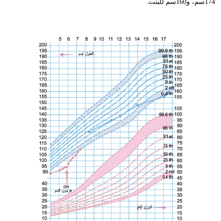
174سم، و160سم للبنت.