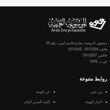
دمشق ـ الروضة ـ شارع قاسم أمين ـ رقم 39
هاتف: 3315204 - 3315205
فاكس: 3315207
ص.ب: 7296
روابط متنوعة
من نحن
عن الهيئة
أخبار الهيئة
كلمة المدير العام