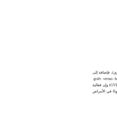
حكموا مدينة إديسا (الرها) من أبجر الأول
وحتى التاسع، وهم ينتسبون إلى أسرة
أوسروين
- هل تعلم أن الأبجدية الكنعانية تتألف من
/22/ علامة كتابية sign تكتب منفصلة
غير متصلة، وتعتمد المبدأ الأكوروفوني،
حيث تقتصر القيمة الصوتية للعلامة الك
وي)، فإضافة إلى
.
graft- versus- 
(GVL
وإن فعالية
II
في الأمراض