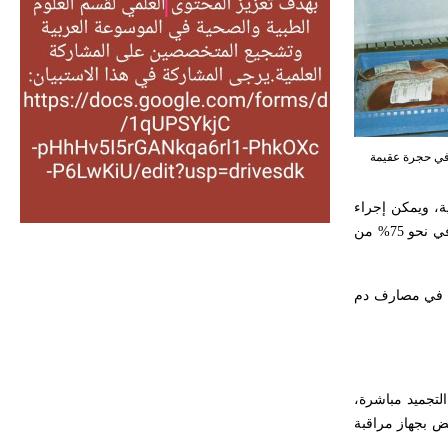
التغذية، ورسالته في جروح الرأس.
ويعود له الفضل بأنه حرر الطب من
الدين والفلسفة.
- هل تعلم أن المرجان إفراز حيواني
يتكون في البحر ويتركب من مادة
كربونات الكلسيوم، وهو أحمر أو شديد
الحمرة وهو أجود أنواعه، ويمتاز بكبر
الحجم ويسمى الش
لتجمد على الخلايا، وتحفظ بالآزوت السائل بدرجة حرارة -195مئوية، ويمكن إجراء
بعض التعديلات عليها كإزالة اللمفاويات. هذه هي الطريقة الأكثر شيوعاً عالمياً؛ لأنها لا تحتاج إلى التخدير وتؤدي إلى زرع أسرع، وتطبق في الزرع الذاتي وفي نحو 75% من
هل تعلم أن الأبسيد كلمة فرنسية اللفظ
تم اعتمادها مصطلحاً أثرياً يستخدم في
مد في مصارف دم
العمارة عموماً وفي العمارة الدينية
الخاصة بالكنائس خصوصاً، وفي
الإنكليزية أب
التجميد مباشرة،
- هل تعلم أن أبجر Abgar اسم معروف
ض بجهاز مراقبة
جيداً يعود إلى عدد من الملوك الذين