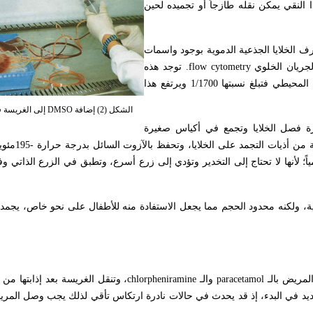
ا النقي يمكن نقله طازجاً أو تجميده لحين
رف الخلايا الجذعية الدموية بوجود واسمات
لجريان الخلوي
flow cytometry
. توجد هذه
الخلايا في نقي العظام حيث تشكل 1/90 من الخلايا النقوية، أما في الدم المحيطي فتبلغ نسبتها 1/1700 ويرتفع هذا
الشكل (2) إضافة DMSO إلى الغريسة في حجرة عقيمة
زة فصل الخلايا وتجمع في أكياس صغيرة
للوقاية من أذيات ا
ة، ولكنه محدود الحجم مما يجعل الاستفادة منه للأطفال على نحو خاص، يج
لمريض بالـ
paracetamol
والـ
chlorpheniramine
، وتنقل الغريسة بعد إذابتها من 
يد في البدء، إذ قد يحدث في حالات نادرة ارتكاس تأقي لذلك يجب وصل المري