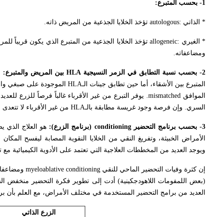
1- بحسب المتبرع:
* الذاتي :
autologous
تؤخذ الخلايا الجذعية من المريض ذاته.
* الغيري :
allogeneic
تؤخذ الخلايا الجذعية من المتبرع الذي يكون قريباً ل
ومضاعفاته.
2- بحسب نسبة التطابق في الزمر النسيجية
HLA
بين المريض والمتبرع:
ح
المتبرع بين الأشقاء، أما حين تطابق جينات الـ
HLA
الموجودة على صبغي واحد
الموافق
mismatched
. يوفر التبرع من غير الأقرباء غالباً فرصاً للزرع لل
السري. وإن فرصة وجود غريسة مطابقة بالـ
HLA
من غير الأقرباء لا تتعدى ال
3- بحسب برنامج التحضير
conditioning
(برنامج الزرع):
هو العلاج الذي ي
الأمراض الخبيثة، وتفريغ النقي من الخلايا النقوية المصابة ليفسح المكان 
ويوجد العديد من المخططات العلاجية التي تعتمد على الأدوية الكيميائية مع ت
إن كثرة وفيات التحضير الماحي للنقي
myeloablative conditioning
ومضاعفاته
(بعض اللمفومات اللاهودجكينية) أدت إلى تطوير فكرة التحضير منخفض ال
العديد من برامج التحضير المستخدمة في مختلف الأمراض، مع العلم بأن برنام
الزرع الذاتي