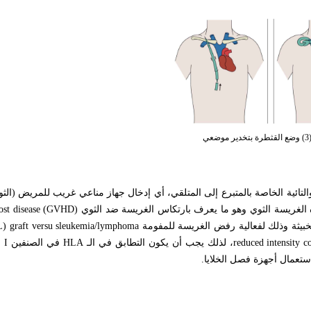
عي
ية والتائية الخاصة بالمتبرع إلى المتلقي، أي إدخال جهاز مناعي غريب للمريض (الث
الغريسة الثوي وهو ما يعرف بارتكاس الغريسة ضد الثوي
host disease (GVHD)
بيثة وذلك لفعالية رفض الغريسة للمفومة
) graft versu sleukemia/lymphoma
reduced intensity c
، لذلك يجب أن يكون التطابق في الـ
HLA
في الصنفين
I
و
ستعمال أجهزة فصل الخلايا.