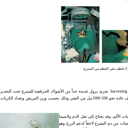
رع
harvesting
. تجرى بزول عديدة جداً من الأشواك الحرقفية للمتبرع تحت التخدير 
النقي في أكياس خاصة على سيترات ضمن شروط تعقيمية صارمة، ويقطف عادة نحو 500-1000مل من النقي وذلك بحسب وزن الم
ت الألم، وقد يحتاج إلى نقل الدم ولاسيما
ات من دم المتبرع لاحقاً لدعم الزرع وهو