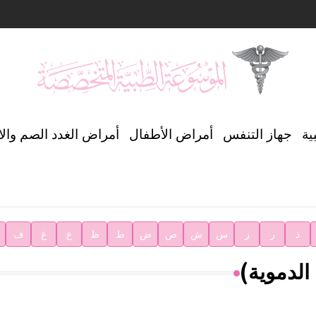
ن العالمي للغة العربية
ية
جهاز التنفس
أمراض الأطفال
أمراض الغدد الصم وال
ية
ذ
ر
ز
س
ش
ص
ض
ط
ظ
ع
غ
ف
الدموية)