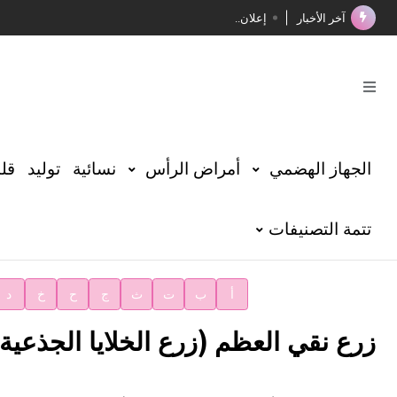
آخر الأخبار
إعلان..
فوز الأستاذ الدكتور محمود السيد بجائزة مجمع الملك سليما
صدور المجلد الثامن عشر من الموسوعة الطبية
صدور المجلد السابع من موسوعة الآثار في سورية
توصيات مجلس الإدارة
الجهاز الهضمي
أمراض الرأس
نسائية
توليد
قلب
شهر الكتاب السوري
تتمة التصنيفات
الأستاذ إياد خالد الطباع مدير عام لهيئة الموسوعة العربية
دار الفكر الموزع الحصري لمنشورات هيئة الموسوعة العرب
أ
ب
ت
ث
ج
ح
خ
د
زرع نقي العظم (زرع الخلايا الجذعية 