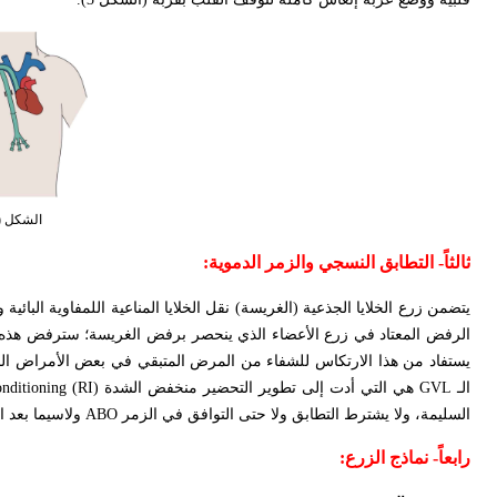
الشكل (3) وضع القثطرة بتخدير موض
ثالثاً- التطابق النسجي والزمر الدموية:
يتضمن زرع الخلايا الجذعية (الغريسة) نقل الخلايا المناعية اللمفاوية البائ
الرفض المعتاد في زرع الأعضاء الذي ينحصر برفض الغريسة؛ سترفض هذه 
يستفاد من هذا الارتكاس للشفاء من المرض المتبقي في بعض الأمراض الخ
الـ
GVL
هي التي أدت إلى تطوير التحضير منخفض الشدة (
onditioning (RI
السليمة، ولا يشترط التطابق ولا حتى التوافق في الزمر
ABO
ولاسيما بعد ا
رابعاً- نماذج الزرع: