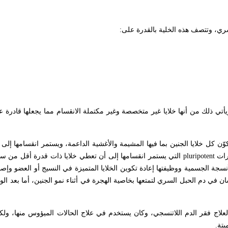
بشري، وتتصف هذه الخلية بالقدرة على:
يأتي ذلك من أنها خلايا غير متخصصة وغير مكتملة الانقسام مما يجعلها قادرة 
ّن كل خلايا الجنين بما فيها المشيمة والأغشية الداعمة، ويستمر انقسامها إلى ا
درات
pluripotent
التي يستمر انقسامها إلى أن تعطي خلايا ذات قدرة أقل من س
نسجة الجسمية ووظيفتها إعادة تكوين الخلايا المتميزة في النسيج أو العضو وإصلا
نسان في دم الحبل السري لتمتعها بخاصية الهجرة في أثناء نمو الجنين، أما بعد ال
ً لعلاج فقر الدم اللاتنسجي، وكان يستخدم في علاج الحالات الميؤوس منها، ولك
تة.