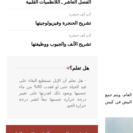
الفصل العاشر ـ اللانظميات القلبية
أذن أنف حنجرة
تشريح الحنجرة وفيزيولوجيتها
أذن أنف حنجرة
- هل تعلم أن الأبلق نوع من الفنون
الهندسية التي ارتبطت بالعمارة الإسلامية
تشريح الأنف والجيوب ووظيفتها
في بلاد الشام ومصر خاصة، حيث يحرص
المعمار على بناء مداميكه وخاصة في
الواجهات
هل تعلم؟
- هل تعلم أن الإبل تستطيع البقاء على
قيد الحياة حتى لو فقدت 40% من ماء
جسمها ويعود ذلك لقدرتها على تغيير
العام، ويتم جمع
درجة حرارة جسمها تبعاً لتغير درجة
ريض وتعداد الكريات البيض في كيس
حرارة الجو،
- هل تعلم أن أبقراط كتب في الطب
أربعة مؤلفات هي: الحكم، الأدلة، تنظيم