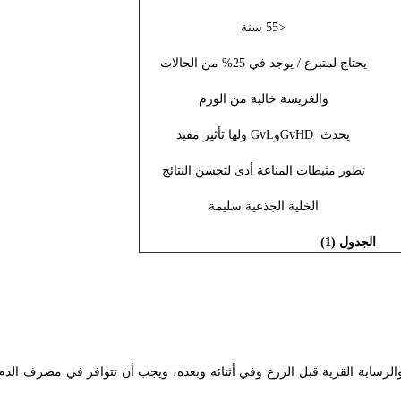
<55 سنة
يحتاج لمتبرع / يوجد في 25% من الحالات
والغريسة خالية من الورم
يحدث
GvHD
و
GvL
ولها تأثير مفيد
تطور مثبطات المناعة أدى لتحسن النتائج
الخلية الجذعية سليمة
الجدول (1)
رسابة القرية قبل الزرع وفي أثنائه وبعده، ويجب أن تتوافر في مصرف الدم ال