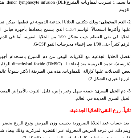
ما يسمى: تسريب لمفاويات المتبرع
donor lymphocyte infusion (DLI(
. هذ
اللزوم.
2- الدم المحيطي:
وذلك بتكثيف الخلايا الجذعية الدموية ثم قطفها: يمكن تع
عليها وأكثرها استعمالاً الواسم
CD34
الذي يسمح بتعدادها بأجهزة قياس ا
الرقم كثيراً حتى 1/90 بعد إعطاء محرضات النمو
G-CSF
.
تفصل الخلايا الجذعية مع الكريات البيض من دم المتبرع باستخدام أجه
(غريسة)، تجمد الغريسة بعد إضافة الـ (
dimethylsul foxide (DMSO
الزرع الغيري (الشكل 2).
3- دم الحبل السري:
جمعه سهل وغير راض، قليل التلوث بالأمراض المعدي
الحبل السري العديدة في العالم.
ثانياً- زرع النقي/الخلايا الجذعية:
بعد حساب عدد الخلايا الضرورية بحسب وزن المريض ونوع الزرع يحضر ا
ويتم ذلك في غرفة المريض المعزولة عبر القثطرة المركزية وذلك ببطء شد
قلبية ووضع عربة إنعاش كاملة لتوقف القلب بقربه (الشكل 3).