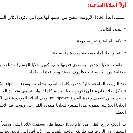
أولاً- الخلايا الجذعية:
تسمى أيضاً الخلايا الأرومية، يتضح من اسمها أنها هي التي تكون الكائن ال
* التجدد الذاتي.
* الانقسام لفترة غير محدودة.
* التمايز لخلايا ذات وظيفة محددة متخصصة.
تتفاوت الخلايا الجذعية بمستوى قدرتها على تكوين خلايا الجسم المختلفة و
مختلفة من الجسم تحت ظروف معينة وبعد عدة انقسامات.
تعد البويضة الملقحة خليةً جذعية كاملة القدرة (شاملة الوسع)
totipotent
تكو
تتشكل خلايا قادرة على تكوين خلايا الجسم كاملة؛ ولذا تسمى متعددة الق
بنسيج معين تسمى وافرة القدرة
multipotent
، وهي الخلايا الموجودة في الأ
الخلايا الجذعية الدموية هي النموذج للخلايا متعددة القدرات، وتوجد عند الإ
العظم.
بدأ العلاج بزرع النقي في عام 1939 عندما نقل
Osgood
خلايا النقي وريديا
المذهل أدى إلى فرضه طريقة علاجية للعديد من الأمراض التي كانت تعد ممي