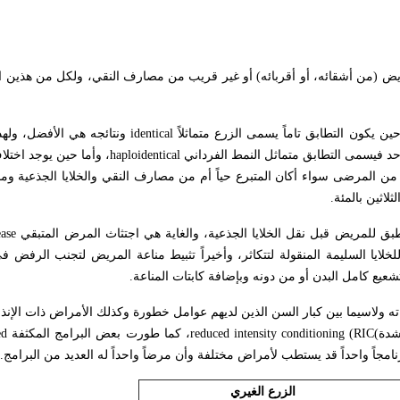
لمريض (من أشقائه، أو أقربائه) أو غير قريب من مصارف النقي، ولكل من هذين ا
ين يكون التطابق تاماً يسمى الزرع متماثلاً
identical
ونتائجه هي الأفضل، ولهذ
 فيسمى التطابق متماثل النمط الفرداني
haploidentical
، وأما حين يوجد اختلا
عديد من المرضى سواء أكان المتبرع حياً أم من مصارف النقي والخلايا الجذعية 
ثلاثين بالمئة.
طبق للمريض قبل نقل الخلايا الجذعية، والغاية هي اجتثاث المرض المتبقي
ease
للخلايا السليمة المنقولة لتتكاثر، وأخيراً تثبيط مناعة المريض لتجنب الرفض ف
شعيع كامل البدن أو من دونه وبإضافة كابتات المناعة.
 ولاسيما بين كبار السن الذين لديهم عوامل خطورة وكذلك الأمراض ذات الإنذا
شدة
reduced intensity conditioning (RIC(
، كما طورت بعض البرامج المكثفة
ed
جاً واحداً قد يستطب لأمراض مختلفة وأن مرضاً واحداً له العديد من البرامج.
الزرع الغيري