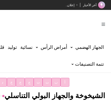
آخر الأخبار
إعلان..
فوز الأستاذ الدكتور محمود السيد بجائزة مجمع الملك سليما
صدور المجلد الثامن عشر من الموسوعة الطبية
صدور المجلد السابع من موسوعة الآثار في سورية
توصيات مجلس الإدارة
الجهاز الهضمي
أمراض الرأس
نسائية
توليد
قلب
شهر الكتاب السوري
تتمة التصنيفات
الأستاذ إياد خالد الطباع مدير عام لهيئة الموسوعة العربية
دار الفكر الموزع الحصري لمنشورات هيئة الموسوعة العرب
أ
ب
ت
ث
ج
ح
خ
د
الشيخوخة والجهاز البولي التناسلي