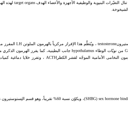
 التغيّرات البنيوية والوظيفية الأجهزة والأعضاء الهدف
target organs
لهذه اله
الشيخوخة
.
ستيرون
testosterone
، ويُنَظَّم هذا الإفراز مركزياً بالهرمون الملوتن
LH
المفرز م
G
من نويّات الوطاء
hypothalamus
جانب البطينية، كما يفرز الهرمون الذكري م
ن النخامى الأمامية الموجّه لقشر الكظر
ACTH
، وتفرز خلايا دماغية كميا
(SHBG) sex hormone bind
، ويكوّن نسبة 60% تقريباً، وهو قسم التِستوستيرون غير الفعال حيوياً