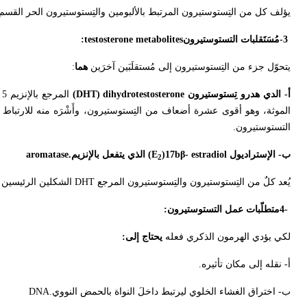
يؤلف كل من التِستوستيرون المرتبط بالألبومين والتِستوستيرون الحر القسم
-3
مُسَتَقلبات التستوستيرون
:testosterone metabolites
يتحوّل جزء من التِستوستيرون إلى مُستقلَبَين آخرَين
هما
:
أ- الدي هدرو تِستوستيرون
dihydrotestosterone
(DHT)
المرجع بالإنزيم 5
e
الموثة، وهو أقوى عشرة أضعاف من التِستوستيرون، وأَشْرَه منه للارتباط 
التستوستيرون
.
ب- الإستراديول
)17bβ- estradiol
(E
الذي يتفعل بالإنزيم
aromatase.
2
يُعد كلٌ من التِستوستيرون والتِستوستيرون المرجع
DHT
الشكلين الرئيسين ل
4-
متطلّبات عمل التستوستيرون
:
لكي يؤدي الهرمون الذكري فعله
يحتاج إلى
:
أ- نقله إلى مكان تأثيره
.
ب- اختراق الغشاء الخلوي ليرتبط داخلَ النواة بالحمض النووي
DNA.