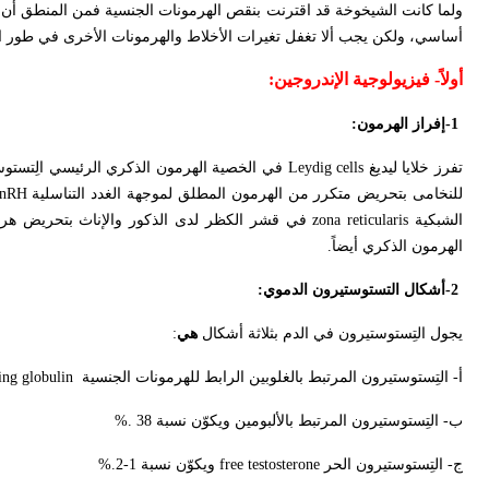
ولما كانت الشيخوخة قد اقترنت بنقص الهرمونات الجنسية فمن المنطق أن تنال
أساسي، ولكن يجب ألا تغفل تغيرات الأخلاط والهرمونات الأخرى في طور 
أولاً-
فيزيولوجية الإندروجين
:
-1
إفراز الهرمون
:
تفرز خلايا ليديغ
Leydig cells
في الخصية الهرمون الذكري الرئيسي الِتستو
للنخامى بتحريض متكرر من الهرمون المطلق لموجهة الغدد التناسلية
nRH
الشبكية
zona reticularis
في قشر الكظر لدى الذكور والإناث بتحريض هرمو
الهرمون الذكري أيضاً
.
-2
أشكال التستوستيرون الدموي
:
يجول التِستوستيرون في الدم بثلاثة أشكال
هي
:
أ- التِستوستيرون المرتبط بالغلوبين الرابط للهرمونات الجنسية
ing globulin
ب- التِستوستيرون المرتبط بالألبومين ويكوّن نسبة 38
%.
ج- التِستوستيرون الحر
free testosterone
ويكوّن نسبة 1-2
%.