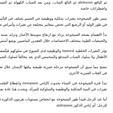
ثم اليافع
adolescent
ثم البالغ الشاب، ومن بعد الشباب الكهولة ثم ال
واضطرابات خاصة
.
يتميز طور الشيخوخة بتغيرات شكلية ووظيفية في الجسم تختلف في التأثير
في طور الوليد أو الرضيع التي تختص بمعايير مختلفة عن تغيرات وأمراض طو
بدأ الاهتمام بصحة الشيخوخة يزداد مع ارتفاع متوسط الأعمار وتزايد نسبة ا
والجمعيات الطبية بمختلف الاختصاصات خلال العقدين الماضيين بوضع أ
تؤثر التغيرات الخلطية
humoral
والوظيفية لدى الشيوخ في سلوكهم فيتَّصفون
الأطفال ولا سلوك الشباب المندفع والمتحمس الذي يعد مخالفاً لسلوك الشي
يتضح مما سبق أن الشيخوخة مرحلة عمرية طبيعية يبلغها الإنسان خلال ت
في الفئات العمرية الأخرى
.
تبدأ فترة الشيخوخة في النساء بحدوث الإياس
menopause
وانقطاع الطمث
تغيرات في البنية الشكلية والوظيفية والسلوكية للمرأة، ويحدث هذا عادة بع
أما عند الرجل فيبدأ طور الشيخوخة مع انخفاض مستويات هرمون الذكورة (
للرجل؛ أي إياس الذكور
andropause.