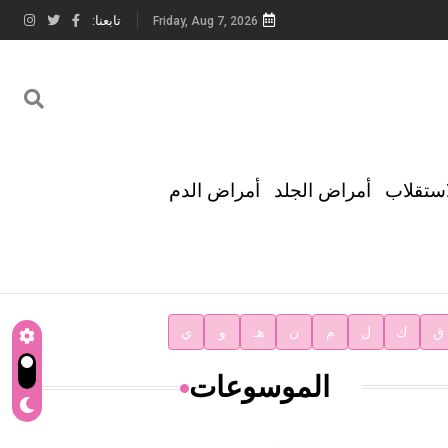
تابعنا:
Friday, Aug 7, 2026
استقلاب
أمراض الجلد
أمراض الدم
ق
ك
ل
م
ن
هـ
و
ي
الموسوعات