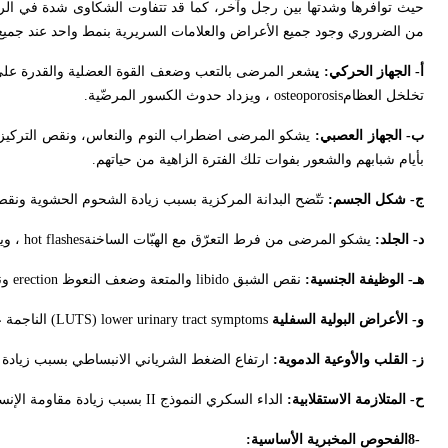
حيث توافرها وشدتها بين رجل وآخر، كما قد تتفاوت الشكاوى شدة في الرجل 
من الضروري وجود جميع الأعراض والعلامات السريرية بنمط واحد عند جميع 
أ- الجهاز الحركي: ي
شعر المرضى بالتعب وضعف القوة العضلية والقدرة على 
تخلخل العظام
osteoporosis
، ويزداد حدوث الكسور المرضّية
.
ب- الجهاز العصبي:
يشكو المرضى اضطراب النوم والنعاس، ونقص التركيز الذه
بأيام شبابهم والشعور بفوات تلك الفترة الزاهية من حياتهم
.
ج- شكل الجسم:
تتّضح البدانة المركزية بسبب زيادة الشحوم الحشوية ونقص
د- الجلد:
يشكو المرضى من فرط التعرّق مع الهبّات الساخنة
hot flashes
، وي
هـ- الوظيفة الجنسية:
نقص الشبق
libido
والمتعة وضعف النعوظ
erection
ون
و- الأعراض البولية السفلية
(LUTS) lower urinary tract symptoms
الناجمة 
ز- القلب والأوعية الدموية:
ارتفاع الضغط الشرياني الانبساطي بسبب زيادة ال
ح- المتلازمة الاستقلابية:
الداء السكري النموذج
II
بسبب زيادة مقاومة الإنسو
8-
الفحوص المخبرية الأساسية
: