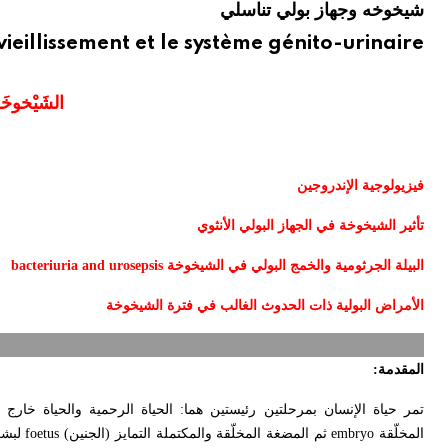
شيخوخه وجهاز بولي تناسلي
ieillissement et le système génito-urinaire
الشَيْخوخَ
فيزيولوجية الإندروجين
تأثير الشيخوخة في الجهاز البولي الأنثوي
البيلة الجرثومية والخمج البولي في الشيخوخة
bacteriuria and urosepsis
الأمراض البولية ذات الحدوث الغالب في فترة الشيخوخة
المقدمة
:
تمر حياة الإنسان بمرحلتين رئيستين هما: الحياة الرحمية والحياة خارج 
المخلّقة
embryo
ثم المضغة المخلّقة والمكتملة التمايز (الجنين)
foetus
لبشر