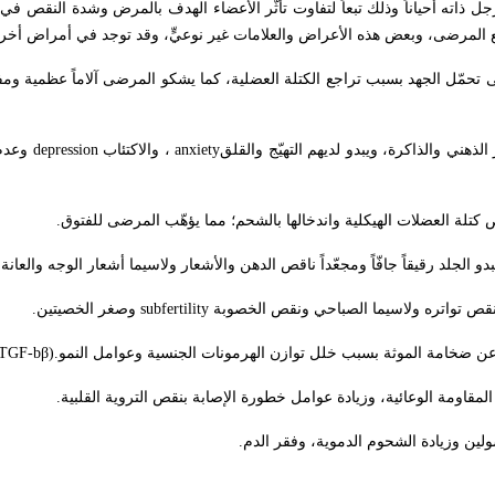
ذاته أحياناً وذلك تبعاً لتفاوت تأثّر الأعضاء الهدف بالمرض وشدة النقص في
المرضى، وبعض هذه الأعراض والعلامات غير نوعيٍّ، وقد توجد في أمراض أخرى
تحمّل الجهد بسبب تراجع الكتلة العضلية، كما يشكو المرضى آلاماً عظمية وم
ني والذاكرة، ويبدو لديهم التهيّج والقلق
anxiety
، والاكتئاب
depression
وعدم 
 كتلة العضلات الهيكلية واندخالها بالشحم؛ مما يؤهّب المرضى للفتوق
.
بدو الجلد رقيقاً جافّاً ومجعّداً ناقص الدهن والأشعار ولاسيما أشعار الوجه والعانة
.
قص تواتره ولاسيما الصباحي ونقص الخصوبة
subfertility
وصغر الخصيتين
.
عن ضخامة الموثة بسبب خلل توازن الهرمونات الجنسية وعوامل النمو
TGF-bβ).
مقاومة الوعائية، وزيادة عوامل خطورة الإصابة بنقص التروية القلبية
.
لين وزيادة الشحوم الدموية، وفقر الدم
.