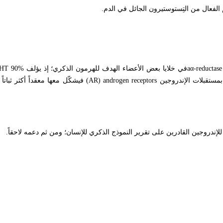
 الفعال من التِستوستيرون الجائل في الدم
.
aα-reductas
في خلايا بعض الأعضاء الهدف للهرمون الذكري؛ إذ يؤلف
HT 90%
بمستقبلات الإندروجين
(AR) androgen receptors
فيشكّل معها معقداً أكثر ثباتا
لإندروجين القادرين على تقرير النموذج الذكري للإنسان؛ ومن ثم دعمه لاحقاً
.