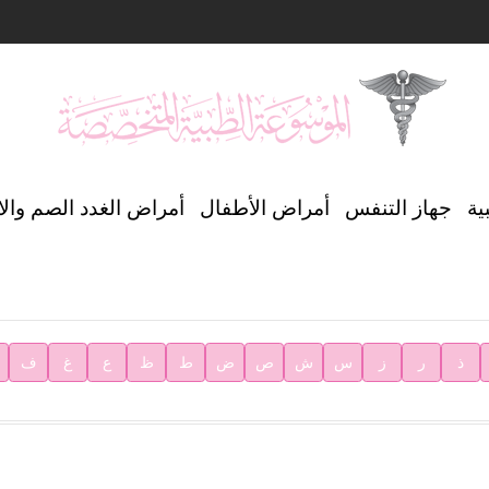
ن العالمي للغة العربية
ية
جهاز التنفس
أمراض الأطفال
أمراض الغدد الصم وال
ية
ذ
ر
ز
س
ش
ص
ض
ط
ظ
ع
غ
ف