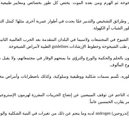
شيخوخة ثم الهرم ومن بعده الموت. يختص كل طور بخصائص ومعايير طبيعية
 وطرائق التشخيص والتدبير عمّا يحدث في أطوار عمرية أخرى مثلها؛ كمثل الت
ر الشباب أو الكهولة
.
لشيوخ في المجتمعات ولاسيما في البلدان المتقدمة بعد الحرب العالمية الثانية
سس طب الشيخوخة وخطوط الإرشادات
guidelines
الطبية لأمراض الشيخوخة
.
 بالحلم والحكمة والورع والتروّي ما يمنحهم الوقار في مجتمعاتهم، ولا يقبل 
وخ المألوف
.
طوره، تتَّسم بسمات شكلية ووظيفية وسلوكية، وكذلك باضطرابات وأمراض مختل
 الناجم عن توقف المبيضين عن إنضاج الجريبات المفرزة لهرمون الإستروجي
مر يقارب الخمسين عاماً
.
إندروجين)
androgen
لديه وما ينجم عن ذلك من تغيرات في البنية الشكلية والو