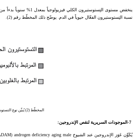
ينخفض مستوى التِستوستيرون الكلي فيزيولوجياً بمعدل 1% سنوياً بدءاً من سن الأربعين، ويزداد مستوى الغلوبين الرابط للهرمونات الجنسية
نسبة التِستوستيرون الفعّال حيوياً في الدم. يوضّح ذلك المخطّط رقم (2).
المخطّط (2) يُبيِّن نوع التستوستيرون الجائل في الدم ونسبته لدى الشباب والشيوخ.
-7
الموجودات السريرية لنقص الإندروجين
:
يُكَوِّن عَوَز الإندروجين عند الشيوخ
DAM) androgen deficiency aging male