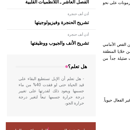
الفصل العاشر ـ اللانظميات القلبية
رمونات على نحو
أذن أنف حنجرة
تشريح الحنجرة وفيزيولوجيتها
أذن أنف حنجرة
- هل تعلم أن الأبلق نوع من الفنون
الهندسية التي ارتبطت بالعمارة الإسلامية
تشريح الأنف والجيوب ووظيفتها
ن الفص الأمامي
في بلاد الشام ومصر خاصة، حيث يحرص
ن خلايا المنطقة
المعمار على بناء مداميكه وخاصة في
ت ضئيلة جداً من
الواجهات
هل تعلم؟
- هل تعلم أن الإبل تستطيع البقاء على
قيد الحياة حتى لو فقدت 40% من ماء
جسمها ويعود ذلك لقدرتها على تغيير
درجة حرارة جسمها تبعاً لتغير درجة
.
حرارة الجو،
- هل تعلم أن أبقراط كتب في الطب
أربعة مؤلفات هي: الحكم، الأدلة، تنظيم