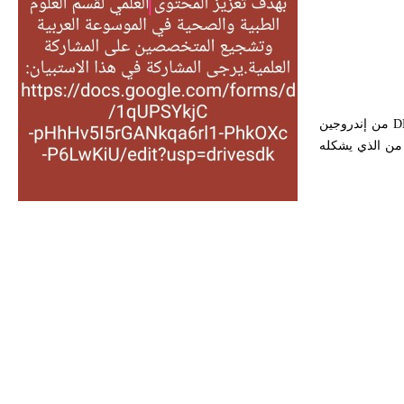
التغذية، ورسالته في جروح الرأس.
ويعود له الفضل بأنه حرر الطب من
الدين والفلسفة.
- هل تعلم أن المرجان إفراز حيواني
D
من إندروجين
يتكون في البحر ويتركب من مادة
ً من الذي يشكله
كربونات الكلسيوم، وهو أحمر أو شديد
الحمرة وهو أجود أنواعه، ويمتاز بكبر
الحجم ويسمى الش
هل تعلم أن الأبسيد كلمة فرنسية اللفظ
تم اعتمادها مصطلحاً أثرياً يستخدم في
العمارة عموماً وفي العمارة الدينية
الخاصة بالكنائس خصوصاً، وفي
الإنكليزية أب
- هل تعلم أن أبجر Abgar اسم معروف
جيداً يعود إلى عدد من الملوك الذين