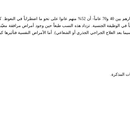
اً تاماً، في حين عانى 33% منهم اضطراباً خفيفاً في الوظيفة الجنسية. تزداد هذه النسب طبعاً حين وجود أمراض مراف
ا بعد العلاج الجراحي الجذري أو الشعاعي). أما الأمراض النفسية فتأثيرها كبير 
ات المذكرة
.