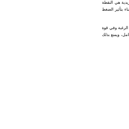
يدية هي النقطة
ء بتأثير الضغط
 الرغبة وفي قوة
مل، ويمنع بذلك