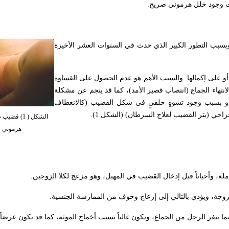
ثبات وجود خلل هرموني صريح
.
 وبسبب التطور الكبير الذي حدث في السنوات العشر الأخيرة
و على إكمالها. والسبب الأهم هو عدم الحصول على القساوة
انتهاء الجماع (انتصاب قصير الأمد)، كما قد ينجم عن مشكلة
 أو بسبب وجود تشوهٍ خلقيٍ في شكل القضيب (كالانعطاف
احي (بتر القضيب لعلاج السرطان) (الشكل 1).
الشكل ( 1) 
هرموني و
ملة، وأحياناً قبل إدخال القضيب في المهبل، وهو مزعج لكلا الزوجين
.
.
 ينفر الرجل من الجماع، ويكون غالباً بسبب أخماج الموثة، كما قد يكون عرض