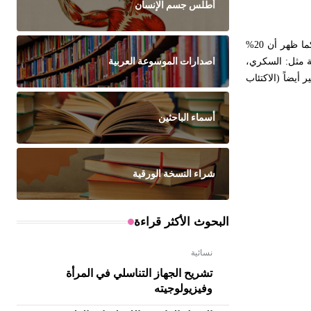
أطلس جسم الإنسان
كشفت الدراسات المجراة في الولايات المتحدة الأمريكية - على ذكور أعمارهم بين 40 و70 عاماً- أن 52% منهم عانوا على نحو ما اضطراباً في النعوظ. كما ظهر أن 20%
اصدارات الموسوعة العربية
قة معيّنة مثل: السكري،
أيضاً (الاكتئاب
أسماء الباحثين
شراء النسخة الورقية
البحوث الأكثر قراءة
نسائية
تشريح الجهاز التناسلي في المرأة
وفيزيولوجيته