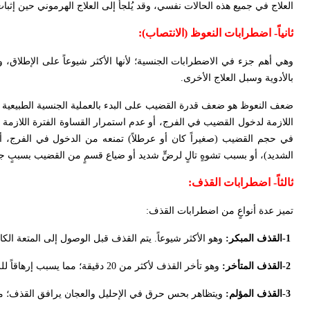
العلاج في جميع هذه الحالات نفسي، وقد يُلجأ إلى العلاج الهرموني حين إ
ثانياً-
اضطرابات النعوظ (الانتصاب
)
:
وهي أهم جزء في الاضطرابات الجنسية؛ لأنها الأكثر شيوعاً على الإطلاق،
بالأدوية وسبل العلاج الأخرى
.
ضعف النعوظ هو ضعف قدرة القضيب على البدء بالعملية الجنسية الطبيعية أ
اللازمة لدخول القضيب في الفرج، أو عدم استمرار القساوة الفترة اللازمة ل
في حجم القضيب (صغيراً كان أو عرطلاً) تمنعه من الدخول في الفرج،
الشديد)، أو بسبب تشوهٍ تالٍ لرضٍّ شديد أو ضياع قسمٍ من القضيب بسببٍ جر
ثالثاً-
اضطرابات القذف
:
تميز عدة أنواعٍ من اضطرابات القذف
:
-1
القذف المبكر:
وهو الأكثر شيوعاً. يتم القذف قبل الوصول إلى المتعة الكا
-2
القذف المتأخر:
وهو تأخر القذف لأكثر من 20 دقيقة؛ مما يسبب إرهاقاً للزوجة، ويؤدي بالتالي إلى إزعاج وخوف من الممارسة الجنسية
-3
القذف المؤلم:
ويتظاهر بحس حرق في الإحليل والعجان يرافق القذف؛ مما