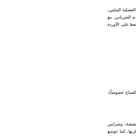
حكموا مدينة إديسا (الرها) من أبجر الأول
العضلية الملس،
وحتى التاسع، وهم ينتسبون إلى أسرة
دم الشرياني، مع
أوسروين
غط على الأوردة
- هل تعلم أن الأبجدية الكنعانية تتألف من
/22/ علامة كتابية sign تكتب منفصلة
غير متصلة، وتعتمد المبدأ الأكوروفوني،
حيث تقتصر القيمة الصوتية للعلامة الك
لصباح خصوصاً)،
وية منقبضة، وشرايين
نها، كما تتوسع