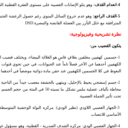
-4
انعدام القذف:
وهو يتلو الإصابات العصبية على مستوى الفقرة القطنية الثا
-5
القذف الراجع:
وهو عدم خروج السائل المنوي رغم حصول الرعشة الجنسي
المترافقة مع خلل التآزر بين العضلة القابضة والمصرة
DSD.
نظرة تشريحية وفيزيولوجية
:
يتكون القضيب من
:
-1
جسمين كهفيين مغلفين بغلافٍ قاسٍ هو الغلالة البيضاء، ويختلف قضيب ا
الكهفيين أحدهما عن الآخر فصلاً تاماً عند الحيوانات، في حين تحوي قنوات
النعوظ في كلا الجسمين الكهفيين عند حقن مادة دوائية موضعياً في أحدهما (ا
-2
جسم إسفنجي يحيط بالإحليل، وينتهي بالحشفة معصب جيداً من الناحية 
محاطة بألياف عضلية ملس تشكل ما نسبته 0
تحت تأثير الجملة العصبية
.
-3
الجهاز العصبي اللاودي (نظير الودي): مركزه النواة الوحشية المتو
الأساسي للانتصاب
.
-4
الجهاز العصبي الودي: مركزه الشدف الصدرية - القطنية، وهو مسؤول عن 