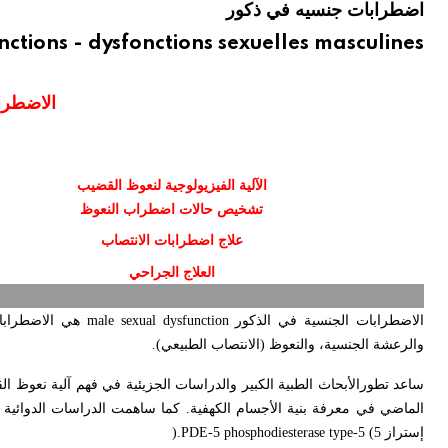
اضطرابات جنسيه في ذكور
ctions - dysfonctions sexuelles masculines
الاضطرا
الآلية الفيزيولوجية لنعوظ القضيب
تشخيص حالات اضطراب النعوظ
علاج اضطرابات الانتصاب
العلاج الجراحي
الاضطرابات الجنسية في الذكور
male sexual dysfunction
هي الاضطرابا
والرعشة الجنسية، والنعوظ (الانتصاب الطبيعي)
.
ساعد تطورالأبحاث الطبية الكبير والدراسات الجزيئية في فهم آلية نعوظ الق
الماضي في معرفة بنية الأجسام الكهفية. كما ساهمت الدراسات الدوائية
إستراز 5
phosphodiesterase type-5 (
PDE-5
).