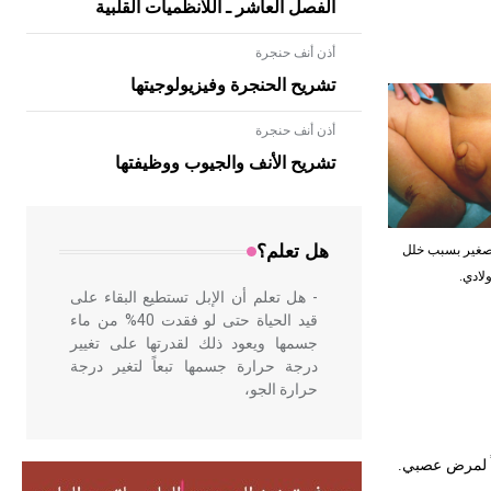
الفصل العاشر ـ اللانظميات القلبية
أذن أنف حنجرة
تشريح الحنجرة وفيزيولوجيتها
أذن أنف حنجرة
- هل تعلم أن الأبلق نوع من الفنون
الهندسية التي ارتبطت بالعمارة الإسلامية
تشريح الأنف والجيوب ووظيفتها
في بلاد الشام ومصر خاصة، حيث يحرص
المعمار على بناء مداميكه وخاصة في
الواجهات
هل تعلم؟
قضيب صغير بسبب خلل
لادي.
- هل تعلم أن الإبل تستطيع البقاء على
قيد الحياة حتى لو فقدت 40% من ماء
جسمها ويعود ذلك لقدرتها على تغيير
درجة حرارة جسمها تبعاً لتغير درجة
حرارة الجو،
- هل تعلم أن أبقراط كتب في الطب
اً لمرض عصبي
.
أربعة مؤلفات هي: الحكم، الأدلة، تنظيم