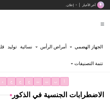
آخر الأخبار
إعلان..
فوز الأستاذ الدكتور محمود السيد بجائزة مجمع الملك سليما
صدور المجلد الثامن عشر من الموسوعة الطبية
صدور المجلد السابع من موسوعة الآثار في سورية
توصيات مجلس الإدارة
الجهاز الهضمي
أمراض الرأس
نسائية
توليد
قلب
شهر الكتاب السوري
تتمة التصنيفات
الأستاذ إياد خالد الطباع مدير عام لهيئة الموسوعة العربية
دار الفكر الموزع الحصري لمنشورات هيئة الموسوعة العرب
أ
ب
ت
ث
ج
ح
خ
د
الاضطرابات الجنسية في الذكور