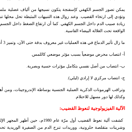
يمكن تصور الجسم الكهفي كإسفنجة يتكون نسيجها من ألياف عضلية ملس. وهن
وتؤدي إلى ارتخاء القضيب. وعند زوال هذه التنبيهات المثبطة تحل محلها تنب
زيادة صبيب الدم داخل الجسم الكهفي. كما أن ارتفاع الضغط داخل الجسم ا
الواقعة تحت الغلالة البيضاء القاسية
.
ما زال تأثير الدماغ في هذه العمليات غير معروف بدقة حتى الآن، وتميز 3 أنواع من الانتصاب عند الإنسان
أ- انتصاب محرض موضعياً بسبب مؤثر موضعي كاللمس
.
ب- انتصاب من أصل نفسي بتكامل مؤثرات حسية وبصرية
.
ج- انتصاب مركزي لا إرادي (ليلي).
وتراقب الهرمونات الذكرية العملية الجنسية بوساطة الإندروجينات، ومن أه
وكذلك لها دور مسهل للاحتلام
.
الآلية الفيزيولوجية لنعوظ القضيب
:
كشفت آلية نعوظ القضيب أول مرّة 
وشرينات متقلصة حلزونية، ووريدات تنزح الدم من الضفيرة الوريدية تحت ا