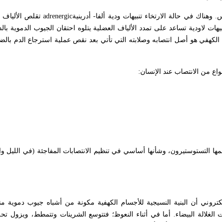
اك في حالة الارتخاء تنبيهات ودية ألفا- أدرينية
adrenergic
تقلص الألياف 
يهات لاودية تساعد على تمدد الألياف العضلية يتلوه احتقان الجيوب الدموية بال
لكهفي هو أصل انتصابه وصلابته التي تأتي بعد نقص عملية استرجاع الدم بالض
:
مها التستوستيرون، وشأنها أساسي في تنظيم الانتصابات المفاجئة (في الليل وا
عام 1980م، حين أظهر المجهر الإلكتروني أن البنية النسيجية للأجسام الكهفية مكونة من أشباه جيوب دم
لغلالة البيضاء. أما في أثناء النعوظ؛ فتتوسع الشرينات وتتمطط، ويزول تحلز