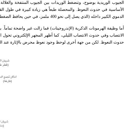
الجيوب الوريدية بوضوح، وتنضغط الوريدات بين الجيوب المنتفخة والغلالة 
الأساسية في حدوث النعوظ. والمحصلة طبعاً هي زيادة كبيرة في طول الق
الدموي الكبير داخله (الذي يصل إلى نحو 400 ملمز، في حين يحافظ الضغط الدموي العام على حدود 130 ملمز).
أما وظيفة الهرمونات الذكرية (الإندروجينات) فما زالت غير واضحة تماماً.
الانتصاب وفي حدوث الانتصاب الليلي، كما أظهر المجهر الإلكتروني تحول ا
حدوث النعوظ. لكن من جهة أخرى لوحظ وجود نعوظ محرض بالإثارة عند المصاب