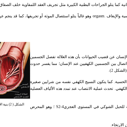
نية كما يتلو الجراحات البطنية الكبيرة مثل تجريف العقد اللمفاوية خلف الصفاق
ة والإيغاف
orgasm.
وهو غالباً يتلو استئصال الموثة أو تجريفها، كما قد ينجم عن
لإنسان عن قضيب الحيوانات بأن هذه الغلالة تفصل الجسمين
 اتصال بين الجسمين الكهفيين عند الإنسان؛ مما يفسر حدوث
لشكل 2).
الحسية. كما يتكون النسيج الكهفي نفسه من شرايين صغيرة
5 في المئة من حجم الجسم الكهفي. تحدث عملية الانتصاب عند تمدد هذه الألياف العضلية
الشكل ( 2) بنية الأجسام الكهفية.
سطة للحبل الشوكي في المستوى العجزي
S2-4
؛ وهو المحرض
الارتخاء
.