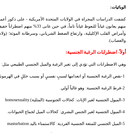
الوبائيات
:
منهم يعانون غياباً للنعوظ غياب
وأمراض القلب الإكليلية، وارتفاع الضغط الشرياني، وسرطانة الموثة؛ (ولاسيم
والعصاب).
أولاً-
اضطرابات الرغبة الجنسية
:
وهي الاضطرابات التي تؤدي إلى تغير الرغبة والميل الجنسي الطبيعي مثل
:
-1
نقص الرغبة الجنسية أو انعدامها لسببٍ نفسيٍ أو بسبب خللٍ في الهرمون
-2
فرط الرغبة الجنسية: وهو غالباً أولي
.
-3
الميول الجنسية لغير الإناث: كحالات الجنوسية (المثلية)
homosexuality.
-4
الميول الجنسية لغير الجنس البشري: كحالات الميل لجماع الحيوانات
.
-5
الميل الجنسي للمتعة الجنسية الفردية: كالاستمناء باليد
masturbation.