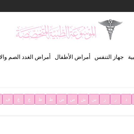
ن العالمي للغة العربية
ية
جهاز التنفس
أمراض الأطفال
أمراض الغدد الصم وال
ية
ذ
ر
ز
س
ش
ص
ض
ط
ظ
ع
غ
ف