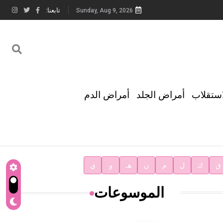
تابعنا:
Sunday, Aug 9, 2026
استقلاب
أمراض الجلد
أمراض الدم
ق
ك
ل
م
ن
هـ
و
ي
الموسوعات