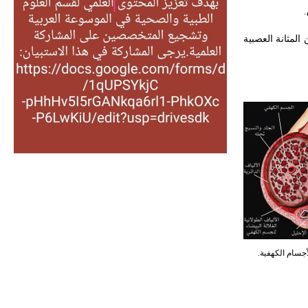
التغذية، ورسالته في جروح الرأس.
.
ويعود له الفضل بأنه حرر الطب من
 المثانة العصبية
الدين والفلسفة.
- هل تعلم أن المرجان إفراز حيواني
يتكون في البحر ويتركب من مادة
كربونات الكلسيوم، وهو أحمر أو شديد
الحمرة وهو أجود أنواعه، ويمتاز بكبر
الحجم ويسمى الش
هل تعلم أن الأبسيد كلمة فرنسية اللفظ
تم اعتمادها مصطلحاً أثرياً يستخدم في
العمارة عموماً وفي العمارة الدينية
الخاصة بالكنائس خصوصاً، وفي
الإنكليزية أب
- هل تعلم أن أبجر Abgar اسم معروف
جيداً يعود إلى عدد من الملوك الذين