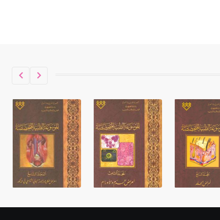
حكموا مدينة إديسا (الرها) من أبجر الأول
وحتى التاسع، وهم ينتسبون إلى أسرة
أوسروين
- هل تعلم أن الأبجدية الكنعانية تتألف من
/22/ علامة كتابية sign تكتب منفصلة
غير متصلة، وتعتمد المبدأ الأكوروفوني،
حيث تقتصر القيمة الصوتية للعلامة الك