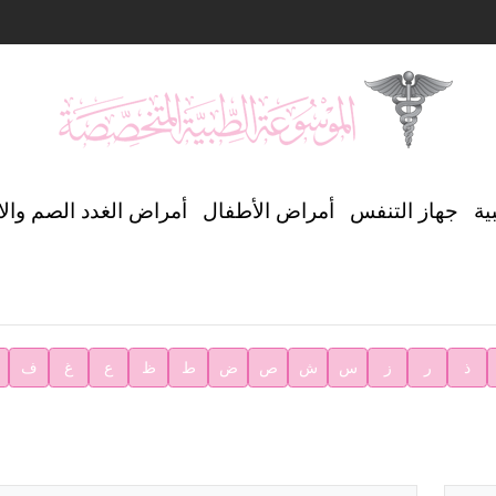
ن العالمي للغة العربية
ية
جهاز التنفس
أمراض الأطفال
أمراض الغدد الصم وال
ية
ذ
ر
ز
س
ش
ص
ض
ط
ظ
ع
غ
ف