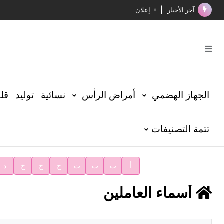
آخر الأخبار
إعلان..
فوز الأستاذ الدكتور محمود السيد بجائزة مجمع الملك سليما
صدور المجلد الثامن عشر من الموسوعة الطبية
صدور المجلد السابع من موسوعة الآثار في سورية
توصيات مجلس الإدارة
الجهاز الهضمي
أمراض الرأس
نسائية
توليد
قلب
شهر الكتاب السوري
تتمة التصنيفات
الأستاذ إياد خالد الطباع مدير عام لهيئة الموسوعة العربية
دار الفكر الموزع الحصري لمنشورات هيئة الموسوعة العرب
أ
ب
ت
ث
ج
ح
خ
د
أسماء العاملين