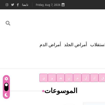
تابعنا:
Friday, Aug 7, 2026
استقلاب
أمراض الجلد
أمراض الدم
ق
ك
ل
م
ن
هـ
و
ي
الموسوعات