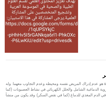
التغذية، ورسالته في جروح الرأس.
ويعود له الفضل بأنه حرر الطب من
الدين والفلسفة.
- هل تعلم أن المرجان إفراز حيواني
يتكون في البحر ويتركب من مادة
كربونات الكلسيوم، وهو أحمر أو شديد
الحمرة وهو أجود أنواعه، ويمتاز بكبر
الحجم ويسمى الش
هل تعلم أن الأبسيد كلمة فرنسية اللفظ
تم اعتمادها مصطلحاً أثرياً يستخدم في
ر
العمارة عموماً وفي العمارة الدينية
الخاصة بالكنائس خصوصاً، وفي
فقد الوعي unconsciousness هو عدم إدراك المريض نفسه ومحيطه وعدم التجاوب معهما. وله
الإنكليزية أب
وية الدماغية الشامل والخلل الكهربائي في نشاط العصبونات (كما
في الدم المغذي للدماغ (كما في نقص السكر). وقد يكون من منشأ
- هل تعلم أن أبجر Abgar اسم معروف
جيداً يعود إلى عدد من الملوك الذين