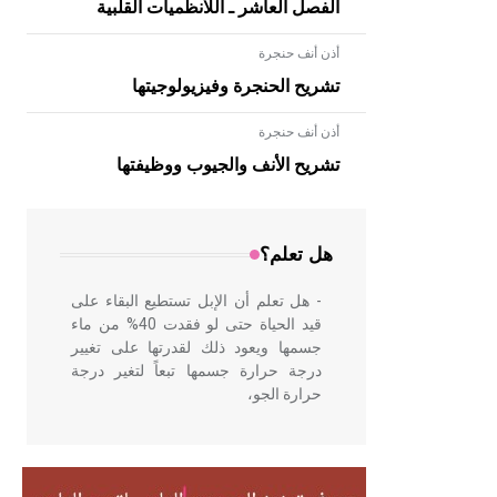
الفصل العاشر ـ اللانظميات القلبية
أذن أنف حنجرة
تشريح الحنجرة وفيزيولوجيتها
أذن أنف حنجرة
- هل تعلم أن الأبلق نوع من الفنون
الهندسية التي ارتبطت بالعمارة الإسلامية
تشريح الأنف والجيوب ووظيفتها
في بلاد الشام ومصر خاصة، حيث يحرص
المعمار على بناء مداميكه وخاصة في
الواجهات
هل تعلم؟
- هل تعلم أن الإبل تستطيع البقاء على
قيد الحياة حتى لو فقدت 40% من ماء
جسمها ويعود ذلك لقدرتها على تغيير
درجة حرارة جسمها تبعاً لتغير درجة
حرارة الجو،
- هل تعلم أن أبقراط كتب في الطب
أربعة مؤلفات هي: الحكم، الأدلة، تنظيم