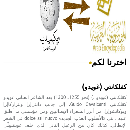
- هل تعلم أن المرجان إفراز حيواني يتكون في البحر ويتركب
من مادة كربونات الكلسيوم، وهو أحمر أو شديد الحمرة وهو
أجود أنواعه، ويمتاز بكبر الحجم ويسمى الش
اخترنا لكم
هل تعلم أن الأبسيد كلمة فرنسية اللفظ تم اعتمادها مصطلحاً
أثرياً يستخدم في العمارة عموماً وفي العمارة الدينية الخاصة
بالكنائس خصوصاً، وفي الإنكليزية أب
كفلكانتي (غويدو)
كڤلكانتي (غويدو ـ) (نحو 1255ـ 1300) يعد الشاعر الغنائي غويدو
كڤلكانتي Guido Cavalcanti، إلى جانب دانتي[ر] وبتراركا[ر]
وبوكاتشو[ر]، من أبرز الشعراء الإيطاليين ومن مؤسسي ما أطلق
- هل تعلم أن أبجر Abgar اسم معروف جيداً يعود إلى عدد من
الملوك الذين حكموا مدينة إديسا (الرها) من أبجر الأول وحتى
عليه دانتي «الأسلوب العذب الجديد» dolce stil nuovo في الشعر
التاسع، وهم ينتسبون إلى أسرة أوسروين
الإيطالي. كذلك كان من الرعيل الثاني الذي خلف غوينتسِلّي