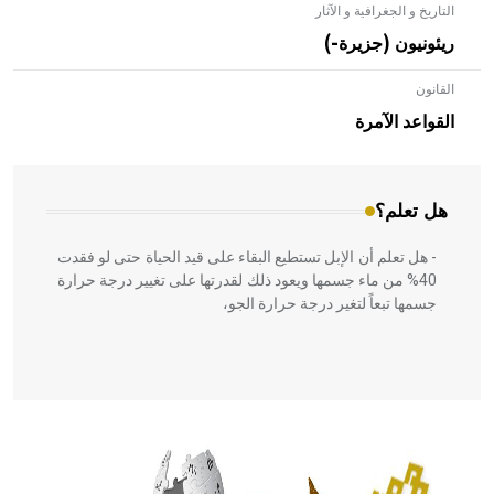
التاريخ و الجغرافية و الآثار
ريئونيون (جزيرة-)
القانون
- هل تعلم أن الأبلق نوع من الفنون الهندسية التي ارتبطت
بالعمارة الإسلامية في بلاد الشام ومصر خاصة، حيث يحرص
القواعد الآمرة
المعمار على بناء مداميكه وخاصة في الواجهات
هل تعلم؟
- هل تعلم أن الإبل تستطيع البقاء على قيد الحياة حتى لو فقدت
40% من ماء جسمها ويعود ذلك لقدرتها على تغيير درجة حرارة
جسمها تبعاً لتغير درجة حرارة الجو،
- هل تعلم أن أبقراط كتب في الطب أربعة مؤلفات هي:
الحكم، الأدلة، تنظيم التغذية، ورسالته في جروح الرأس. ويعود
له الفضل بأنه حرر الطب من الدين والفلسفة.