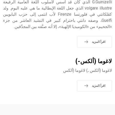
G.Guinizelli الذي كان قد أسس لأسلوب اللغة العامية الرفيعة
volgare illustre الذي جعل اللغة الإيطالية ما هي عليه اليوم. ولد
كڤلكانتي في فلورنسا Firenze لأب انتمى إلى حزب البابويين
Guelfi، وصفه دانتي باحترام كبير في النشيد العاشر من جزء
- هل تعلم أن الأبجدية الكنعانية تتألف من /22/ علامة كتابية
«الجحيم» من «الكوميديا الإلهية»، إلا أنه صنَّفه بين المجدِّفين.
sign تكتب منفصلة غير متصلة، وتعتمد المبدأ الأكوروفوني،
حيث تقتصر القيمة الصوتية للعلامة الك
اقرأ المزيد
لاغوما (ألكس-)
لاغوما (ألكس ـ) لاغوما (ألكس
اقرأ المزيد