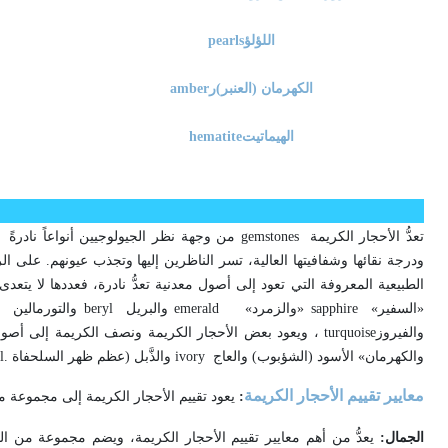
اللؤلؤ
pearls
الكهرمان (العنبر)ر
amber
الهيماتيت
hematite
تعدُّ الأحجار الكريمة
gemstones
من وجهة نظر الجيولوجيين أنواعاً نادرةً 
ودرجة نقائها وشفافيتها العالية، تسر الناظرين إليها وتجذب عيونهم. على ا
الطبيعية المعروفة التي تعود إلى أصول معدنية تعدُّ نادرة، فعددها لا يتعد
«السفير»
» sapphire
والزمرد»
emerald
والبريل
beryl
والتورمالين
e
والفيروز
turquoise
، ويعود بعض الأحجار الكريمة ونصف الكريمة إلى أصول
والكهرمان» الأسود (الشؤبوب) والعاج
ivory
والذَّبل (عظم ظهر السلحفاة
l.
معايير تقييم الأحجار الكريمة
:
يعود تقييم الأحجار الكريمة إلى مجموعة م
الجمال:
يعدُّ من أهم معايير تقييم الأحجار الكريمة، ويضم مجموعة من ال