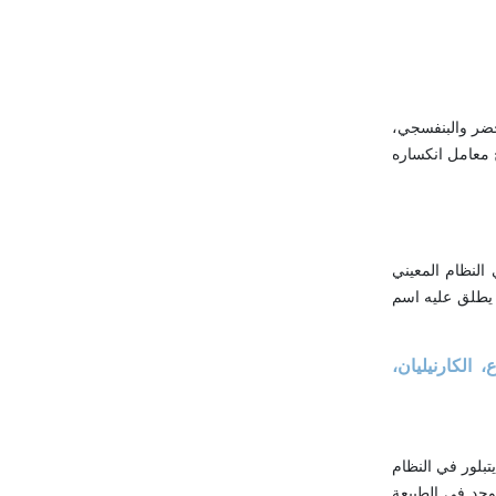
خضر والبنفسجي،
سره محاري، يراوح معامل انكساره
 النظام المعيني
اتم الذي يطلق عليه اسم
 الكارنيليان،
تبلور في النظام
 إلى نصف شفاف، مكسره محاري، صلابته (7)، وزنه النوعي بين 2.59-2.65، معامل انكساره الضوئي بين 1.544-1.553 ، يوجد في الطبيعة