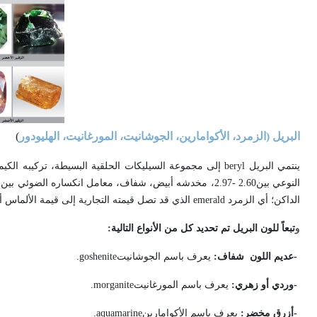
البريل (الزمرد، الأكوامارين، الجوشانيت، المورغانيت، الهليودور
(
ينتمي البريل
beryl
إلى مجموعة السيليكات الحلقية البسيطة، تركيبه الكيم
الداكن؛ أي الزمرد
emerald
الذي قد تصل قيمته التجارية إلى قيمة الألماس أو
و
تبعاً للون البريل تم تحديد كل من الأنواع التالية
:
-
عديم اللون شفاف:
يعرف باسم الجوشانيت
.goshenite
-
وردي أو زهري:
يعرف باسم المورغانيت
.morganite
-
أزرق مخضر:
يعرف باسم الأكوامارين
.aquamarine