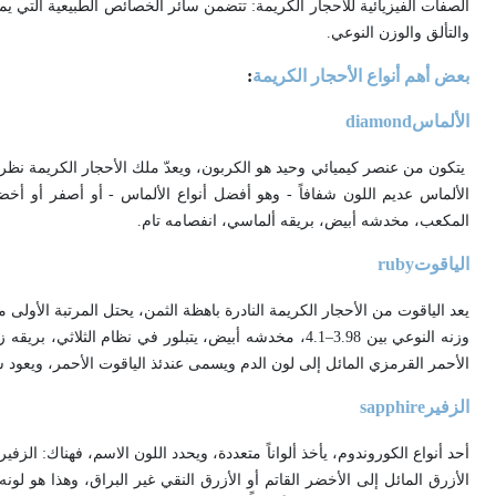
الصفات الفيزيائية للأحجار الكريمة: تتضمن سائر الخصائص الطبيعية التي يم
والتألق والوزن النوعي
.
بعض أهم أنواع الأحجار الكريمة
:
الألماس
diamond
المكعب، مخدشه أبيض، بريقه ألماسي، انفصامه تام
.
الياقوت
ruby
يعد الياقوت من الأحجار الكريمة النادرة باهظة الثمن، يحتل المرتبة الأولى من حيث الأهم
الأحمر القرمزي المائل إلى لون الدم ويسمى عندئذ الياقوت الأحمر، ويعود
الزفير
sapphire
أحد أنواع الكوروندوم، يأخذ ألواناً متعددة، ويحدد اللون الاسم، فهناك: الزفي
الأزرق المائل إلى الأخضر القاتم أو الأزرق النقي غير البراق، وهذا هو لو