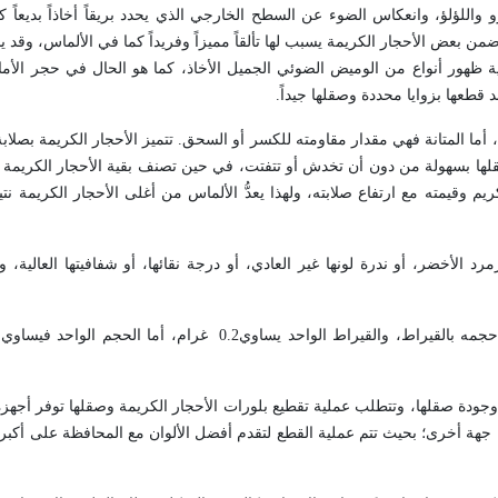
 واللؤلؤ، وانعكاس الضوء عن السطح الخارجي الذي يحدد بريقاً أخاذاً بديعاً ك
 ضمن بعض الأحجار الكريمة يسبب لها تألقاً مميزاً وفريداً كما في الألماس، وق
ية ظهور أنواع من الوميض الضوئي الجميل الأخاذ، كما هو الحال في حجر الأما
قطعها بزوايا محددة وصقلها جيداً
.
ا المتانة فهي مقدار مقاومته للكسر أو السحق. تتميز الأحجار الكريمة بصلابة
قطيعها وصقلها بسهولة من دون أن تخدش أو تتفتت، في حين تصنف بقية الأحجار الكريمة 
وقيمته مع ارتفاع صلابته، ولهذا يعدُّ الألماس من أغلى الأحجار الكريمة نت
 الأخضر، أو ندرة لونها غير العادي، أو درجة نقائها، أو شفافيتها العالية،
تباع الأحجار الكريمة بوزنها، ويقدر وزن الحجر الكريم أو حجمه بالقيراط، والقيراط الواحد يساوي.2
طع وجودة صقلها، وتتطلب عملية تقطيع بلورات الأحجار الكريمة وصقلها توفر أج
 جهة أخرى؛ بحيث تتم عملية القطع لتقدم أفضل الألوان مع المحافظة على أك