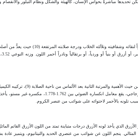
كن تحديدها مباشرةً بحواس الإنسان، كالهيئة والشكل ونظام التبلور والانفصام 
يتكون من عنصر كيميائي وحيد هو الكربون، ويعدّ ملك الأحجار الكريمة نظراً لنقائه وشفافيته 
الألماس عدي
ية والمرتبة الثانية بعد الألماس من ناحية الصلابة (9)، تركيبه الكيميائي
وزنه النوعي بين 3.98–4.1، مخدشه أبيض، يتبلور في نظام الثلاثي، بريقه زجاجي، يقع معامل انكساره ا
 سبب تلونه بالأحمر لاحتوائه على شوائب من عنصر الكروم
.
ر الأزرق الذي يأخذ لونه الأزرق درجات متباينة تمتد من اللون الأزرق القاتم المائ
نه المثالي. ينجم اللون عن شوائب من عنصري الحديد والتيتانيوم، ويتميز عادة ب