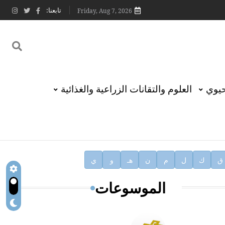
تابعنا:
Friday, Aug 7, 2026
حيوي
العلوم والتقانات الزراعية والغذائية
ق
ك
ل
م
ن
هـ
و
ي
الموسوعات