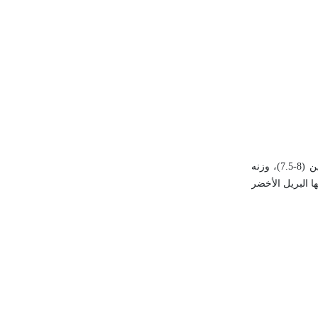
، يتبلور في النظام السداسي، بريقه زجاجي، صلابته تقع بين (8-7.5)، وزنه
مه أهمها وأثمنها البريل الأخضر