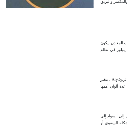
والمكسر والبريق
الحجم ويسمى الش
وتلألئه الخلاب ودرجة صلابته المرتفعة (10) حيث يعدُّ من أصلب المعادن. يكون
م اللون شفافاً - وهو أفضل أنواع الألماس - أو أصفر أو أخضر، أو أزرق أو بنياً أو وردياً، أو برتقالياً ونادراً أحمر اللون. وزنه النوعي 3.52، يتبلور في نظام
O
Al
، يتغير
2
3
لضوئي بين 1.762-1.778، مكسره غير مستو، يأخذ عدة ألوان أهمها
ل إلى السواد إلى
شكله البيضوي أو