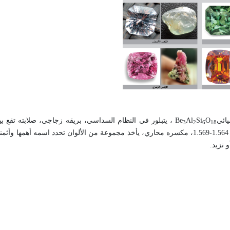
يائي
O
Si
Al
Be
3
2
6
18
النوعي بين2.60 -2.97، مخدشه أبيض، شفاف، معامل انكساره الضوئي بين 1.564-1.569، مكسره محاري، يأخذ مجموعة من الألوان تحدد اس
 تزيد
.