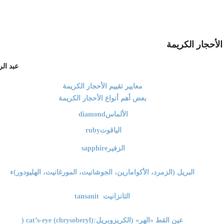
الأحجار الكريمة
عبد ال
معايير تقييم الأحجار الكريمة
بعض أهم أنواع الأحجار الكريمة
الألماس
diamond
الياقوت
ruby
الزفير
sapphire
البريل (الزمرد، الأكوامارين، الجوشانيت، المورغانيت، الهليودور)ء
التانزانيت
tansanit
عين القط «الهر» (الكريزوبريل
) cat’s-eye (chrysoberyl):