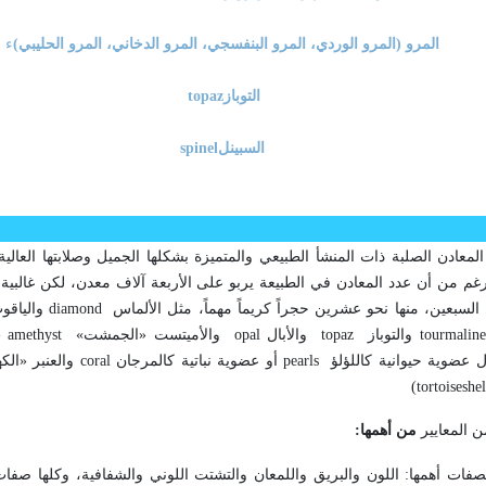
المرو (المرو الوردي، المرو البنفسجي، المرو الدخاني، المرو الحليبي)
ء
التوباز
topaz
السبينل
spinel
المعادن الصلبة ذات المنشأ الطبيعي والمتميزة بشكلها الجميل وصلابتها العالية
لرغم من أن عدد المعادن في الطبيعة يربو على الأربعة آلاف معدن، لكن غالبية 
ى السبعين، منها نحو عشرين حجراً كريماً مهماً، مثل الألماس
diamond
والياقو
tourmalin
والتوباز
topaz
والأبال
opal
والأميتست «الجمشت»
» amethyst
 عضوية حيوانية كاللؤلؤ
pearls
أو عضوية نباتية كالمرجان
coral
والعنبر «ال
(tortoiseshel
ن المعايير
من أهمها
:
صفات أهمها: اللون والبريق واللمعان والتشتت اللوني والشفافية، وكلها صفات