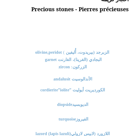
Precious stones - Pierres précieuses
الزبرجد (بيريدوت، أُليفين
(
olivine,peridot
البجادي (الغرينا)، الغارنت
garnet
الزركون
zircon :
الأندالوسيت
andalusit
الكورديريت أيوليت
cordierite”iolite”
الديوبسيد
diopside
الفيروز
turquoise
اللازورد (لابيس لازولي
lazord (lapis lazuli)