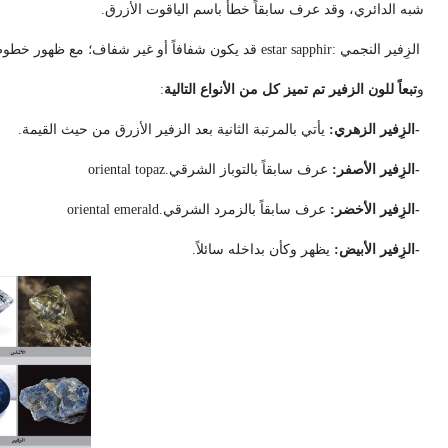
شبه الدائري، وقد عرف سابقاً خطأً باسم الياقوت الأزرق
.
الزِفير النجمي
estar sapphir:
قد يكون شفافاً أو غير شفاف؛ مع ظهور خطو
و
تبعاً للون الزفير تم تميز كل من الأنواع التالية
:
-
الزِفير الزهري:
يأتي بالمرتبة الثانية بعد الزفير الأزرق من حيث القيمة
.
-
الزِفير الأصفر:
عرف سابقاً بالتوباز الشرقي
oriental topaz.
-
الزِفير الأخضر:
عرف سابقاً بالزمرد الشرقي
oriental emerald.
-
الزِفير الأبيض:
يظهر وكأن بداخله سائلاً
.