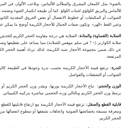
بالضوء؛ مثل اللمعان المشرق والمتلألئ للألماس، وتلاعب الألوان في المرو
للألماس والبريق اللؤلؤي لحبات اللؤلؤ. كما أن طبيعة انكسار الضوء وتشتته
الشوائب أو المكتنفات أو خطوط الانفصال أو بعض العروق المعدنية الثانو
وعين القط «الهر». وتكون صفات الجمال للأحجار الكريمة أوضح ما يمكن عند 
الصلابة (القساوة) والمتانة:
الصلابة هي درجة مقاومة الحجر الكريم للخدش، أم
صلابة الكوارتز (> 7 في سلم موهس للصلابة) مما يساعد على ت
عن ذلك ضمن مجموعة الأحجار شبه الكريمة. لذلك تزداد أهمية الحجر الكريم 
المرتفعة
.
ا
لندرة:
ترتفع قيمة الأحجار الكريمة بحسب ندرة وجودها في الطبيعة كالزمرد
الشوائب أو التشققات والفواصل
.
الوزن والحجم:
يرتبط وزن الحجر الكريم وبالتالي وزنه الحجمي مباشرة بتركيبه الكيميائي
.
قابلية القطع والصقل:
ترتفع قيمة الأحجار الكريمة مع ارتفاع قابليتها للق
ومعرفة مسبقة بخصائصها الضوئية واتجاهات تشققها أو سطوح انفصالها من
الحجر الكريم
.