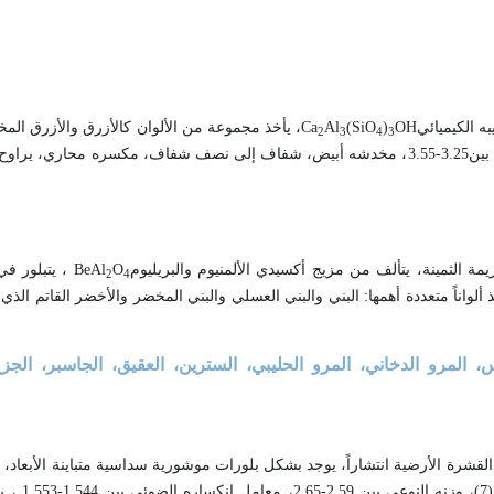
ه الكيميائي
OH
)
(SiO
Al
Ca
، يأخذ مجموعة من الألوان كالأزرق والأزرق الم
2
3
4
3
يتبلور في النظام المعيني، بريقه زجاجي، صلابته بين (6.5-7)، ووزنه النوعي بين3.25-3.55، مخدشه أبيض، شفاف إلى نصف شفاف، مك
مة الثمينة، يتألف من مزيج أكسيدي الألمنيوم والبريليوم
O
BeAl
، يتبلور في
2
4
 يبلغ وزنه النوعي3.75 ، بريقه زجاجي، يأخذ ألواناً متعددة أهمها: البني والبني العسلي والبني المخضر والأخضر الق
المرو الدخاني، المرو الحليبي، السترين، العقيق، الجاسبر، الجزع،
 القشرة الأرضية انتشاراً، يوجد بشكل بلورات موشورية سداسية متباينة الأبعاد، ي
الثلاثي، بريقه زجاجي، شفاف