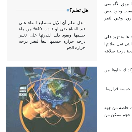
وخاصة في الواجهات
البريق الألماسي
هل تعلم؟
د يسبب وجود بعض
زون وعين النمر
- هل تعلم أن الإبل تستطيع البقاء على
قيد الحياة حتى لو فقدت 40% من ماء
جسمها ويعود ذلك لقدرتها على تغيير
 عالية تزيد على
درجة حرارة جسمها تبعاً لتغير درجة
التي تقل صلابتها
حرارة الجو،
يجة درجة صلابته
- هل تعلم أن أبقراط كتب في الطب
 وكذلك خلوها من
أربعة مؤلفات هي: الحكم، الأدلة، تنظيم
التغذية، ورسالته في جروح الرأس.
ويعود له الفضل بأنه حرر الطب من
0 غرام، أما الحجم الواحد فيساوي خمسة قراريط.
الدين والفلسفة.
هزة خاصة من جهة
- هل تعلم أن المرجان إفراز حيواني
بر حجم ممكن من
يتكون في البحر ويتركب من مادة
كربونات الكلسيوم، وهو أحمر أو شديد
الحمرة وهو أجود أنواعه، ويمتاز بكبر