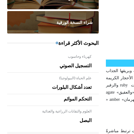
شراء النسخة الورقية
البحوث الأكثر قراءة
كهرباء وحاسوب
التسجيل الصوتي
 وبريقها الجذاب
علم الحياة (البيولوجيا)
الأحجار الكريمة
ت
ruby
والزفير
تعدد أشكال البلورات
والعقيق»
agate
التحكم الموائم
كهرمان»
» amber
العلوم والتقانات الزراعية والغذائية
- هل تعلم أن الأبلق نوع من الفنون
الهندسية التي ارتبطت بالعمارة
البصل
الإسلامية في بلاد الشام ومصر خاصة،
حيث يحرص المعمار على بناء مداميكه
 ترتبط مباشرةً