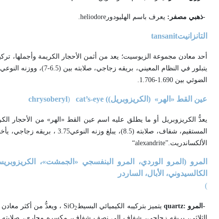
-
ذهبي مصفر:
يعرف باسم الهليودور
.heliodore
التانزانيت
tansanit
أحد معادن مجموعة الزيوسيت؛ يعد من أثمن الأحجار الكريمة وأجملها، تركيب
الضوئي بين 1.690-1.706
.
عين القط «الهر» (الكريزوبريل)
cat’s-eye (
)
chrysoberyl
يعدُّ الكريزوبريل أو ما يطلق عليه اسم عين القط «الهر» من الأحجار الكري
المستقيم، شفاف، صلابته (8.5)،
الألكساندريت
“alexandrite”.
المرو (المرو الوردي، المرو البنفسجي «الجمشت»، الكريزوبريس، 
الكالسيدوني، الأبال، الساردر
(
-
المرو
quartz:
يتميز بتركيبه الكيميائي البسيط
SiO
، ويعدُّ من أكثر معادن
2