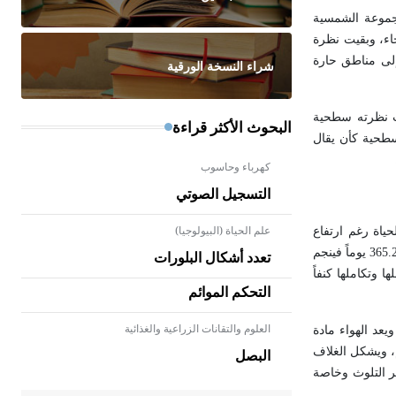
جموعة الشمسية
اء، وبقيت نظرة
 إلى مناطق حارة
شراء النسخة الورقية
يت نظرته سطحية
البحوث الأكثر قراءة
وسطحية كأن يقال
كهرباء وحاسوب
التسجيل الصوتي
علم الحياة (البيولوجيا)
 بذلك تؤمن شروط استمرار الحياة رغم ارتفاع
الحرارة فوق 55 سْ، وانخفاضها دون - 70سْ، وهي تدور حول محورها كل 24 ساعة، وينجم عن ذلك تتالي الليل والنهار، كما تُتِم دورتها حول الشمس خلال 365.25 يوماً فينجم
تعدد أشكال البلورات
وتكاملها كنفاً
التحكم الموائم
العلوم والتقانات الزراعية والغذائية
- هل تعلم أن الأبلق نوع من الفنون
ويعد الهواء مادة
الهندسية التي ارتبطت بالعمارة
ل الجاذبية الأرضية، ونتيجة ذلك يتركز نصف وزنه ضمن الطبقة الجوية الأولى حتى ارتفاع 5 كم، ويشكل الغلاف
البصل
الإسلامية في بلاد الشام ومصر خاصة،
د تأثير التلوث وخاصة
حيث يحرص المعمار على بناء مداميكه