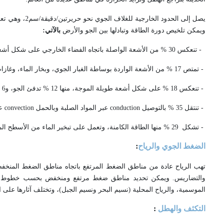
ويمكن تلخيص دورة الطاقة وتبادلها بين الجو والأرض
بالآتي
:
-
تنعكس 30 % من الأشعة الواصلة باتجاه الفضاء الخارجي على شكل أشعة قصيرة الموجة
-
تمتص 17 % من الأشعة الواردة بوساطة الغبار الجوي، وبخار الماء، وغازات الدفيئة، ويتوزع الباقي (%53)
-
تنعكس 18 % على شكل أشعة طويلة الموجة، منها 12 % تدفئ الجو، و6 % تعود للفضاء
-
تنتقل 35 % بالتوصيل
conduction
عبر المواد الصلبة وبالحمل
convection
ع
-
تشكل 29 % منها الطاقة الكامنة، وتعمل على تبخير الماء من الأسطح المائية والتبخر النتحي
الضغط الجوي والرياح
:
تهب الرياح عادة من مناطق الضغط المرتفع باتجاه مناطق الضغط المنخفض
والتضاريس. ويمكن تحديد مناطق ضغط مرتفع ومنخفض بحسب خطوط العرض ا
الموسمية، والرياح المحلية (نسيم البحر ونسيم الجبل)، وتختلف آثارها على 
التكثف والهطل
: