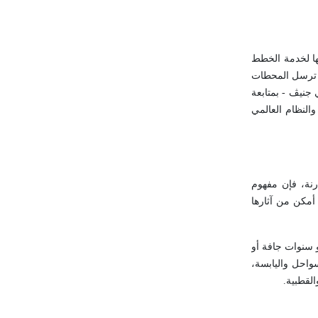
ها لخدمة الخطط
يث ترسل المحطات
جنيڤ - بمتابعة
والنظام العالمي
نة، فإن مفهوم
أمكن من آثارها
و سنوات جافة أو
سواحل واليابسة،
القطبية
.