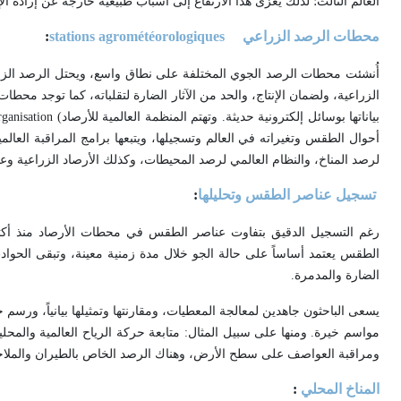
العالم الثالث؛ لذلك يعزى هذا الارتفاع إلى أسباب طبيعية خارجة عن إرادة ا
محطات الرصد الزراعي
stations agrométéorologiques
:
أُنشئت محطات الرصد الجوي المختلفة على نطاق واسع، ويحتل الرصد الز
الزراعية، ولضمان الإنتاج، والحد من الآثار الضارة لتقلباته، كما توجد مح
بياناتها بوسائل إلكترونية حديثة. وتهتم المنظمة العالمية للأرصاد
anisation (
أحوال الطقس وتغيراته في العالم وتسجيلها، ويتبعها برامج المراقبة العالمي
لرصد المناخ، والنظام العالمي لرصد المحيطات، وكذلك الأرصاد الزراعية وعلاق
تسجيل عناصر الطقس وتحليلها
:
رغم التسجيل الدقيق بتفاوت عناصر الطقس في محطات الأرصاد منذ أكث
الطقس يعتمد أساساً على حالة الجو خلال مدة زمنية معينة، وتبقى الحواد
الضارة والمدمرة
.
يسعى الباحثون جاهدين لمعالجة المعطيات، ومقارنتها وتمثيلها بيانياً، ور
مواسم خيرة. ومنها على سبيل المثال: متابعة حركة الرياح العالمية والمحل
ومراقبة العواصف على سطح الأرض، وهناك الرصد الخاص بالطيران والملاحة ال
المناخ المحلي
: