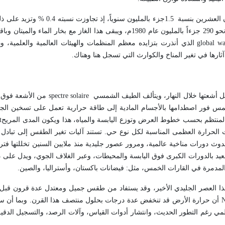
سجل تزايد غاز ثنائي أكسيد الكربون في الجو خلال النصف الثاني من القرن العشرين 
فوق المدن الكبيرة والمناطق الصناعية، وتشير الدلائل إلى أن نسبته كانت نحو 290 جزءاً بالمليون عام 1980م، ويبقى هذا الغاز 
global w
الذي أنذرت بتزايده معظم المنظمات والهيئات العالمية والعلمية، و
ثارها في تغير المناخ والكوارث التي تسجل هنا وهناك
.
ل أشعتها خلال النهار، ويتألف الطيف الشمسي
spectre solaire
من الأشعة فوق 
مس فور اصطدامها بالأجسام المادية إلى طاقة حرارية تعمل على تسخين الجو، 
لمنتظم بحسب خطوط العرض وتوزع اليابسة والمياه، هذا ويكون المدى المريح
t
لة عند تجاوز درجات الحرارة العظمى المناسبة لكل نوع حي. تستند آليات تغير الطقس إلى تباد
دوث دورات مناخية عالمية، ومرور عصور جليدية منذ ملايين السنين تخللتها فت
عيد بالدورات الكبرى فوق اليابسة والمحيطات، وعبر الغلاف الجوي، ويدل على ذل
 المدمرة في القارات الخمس، مثل: فيضانات باكستان، وأستراليا، والصين
.
 في هذا العصر الجليدي الأخير، وقد يستفاد من طقس جميل ومعتدل عدة قرون قب
N
أن حرارة الأرض قد تنخفض عدة درجات بحلول منتصف هذا القرن. وبما أن 
لعالمي رغم التطور الحديث، وانتشار أدوات القياس، وآلات الرصد، والتسجيل الدقيق