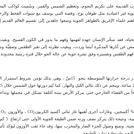
وب القديمة على تكريم النجوم، وتعظيم الشمس والقمر، وسُميت كواكب الم
 جوية غير اعتيادية مثل طوفان نوح، وقصة النبي يوسف مع سنوات القحط والرخ
اهتم علماء الإغريق بالظواهر الجوية وسعوا جاهدين إلى تقسيم العالم القديم
 الحياة، فقد سخّر الإنسان جهده لفهمها وفهم ما يدور في الكون الفسيح، وبق
صص عن آثارها المدمِّرة أينما وردت، وبقيت نظرته إلى تغير الطقس وصفِيَّة 
ل فهم الطقس وتفسيره وفق نشرة جوية عن حالة الجو خلال فترة زمنية محدودة
.
تحتل الكرة الأرضية موقعا متوسطاً بين كواكب المجموعة الشمسية، وتقدر درجة حرارتها المتوسطة بنحو 15سْ ، وهي
ءاً من الفضاء الخارجي حتى مركز الأرض ستة أغلفة تشكل في مجملها وتداخلها 
CO
، والأوزون
.
O
3
2
، إذ تزداد كثافته بفع
تي تحجز 80 % من الأشعة فوق البنفسجية، وتمنع وصول الجزء الضار والمخرب منها، وقد جاء ثقب الأوزون ليؤك
لبعيد واستعادة توازن الطبيعة
.