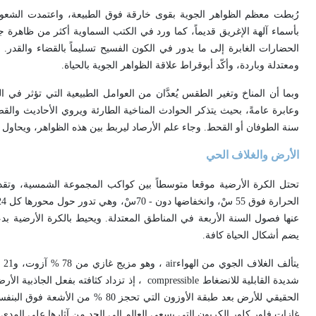
رُبطت معظم الظواهر الجوية بقوى خارقة فوق الطبيعة، واعتمدت الشع
بأسماء آلهة الإغريق قديماً، كما ورد في الكتب السماوية أكثر من ظاهرة
الحضارات الغابرة إلى ما يدور في الكون الفسيح تسليماً بالقضاء والقدر. 
ومعتدلة وباردة، وأكّد أبوقراط علاقة الظواهر الجوية بالحياة
.
وبما أن المناخ وتغير الطقس يُعدَّان من العوامل الطبيعية التي تؤثر في
وعابرة عامةً، بحيث يتذكر الحوادث المناخية الطارئة ويروي الأحاديث والق
سنة الطوفان أو القحط. وجاء علم الأرصاد ليربط بين هذه الظواهر، ويحاو
الأرض والغلاف الحي
عنها فصول السنة الأربعة في المناطق المعتدلة. ويحيط بالكرة الأرضية بد
يضم أشكال الحياة كافة
.
يتألف الغلاف الجوي من الهواء
air
، وهو مزيج غازي من 78 % آزوت، و21 % أكسجين، وغازات أخرى أهمها غاز ثنائي أكسيد الكربون
شديدة القابلية للانضغاط
compressible
الحقيقي للأرض بعد طبقة الأوزون ال
غازات فلور كلور الكربون التي يسعى العالم إلى الحد من آثارها على المدى ا