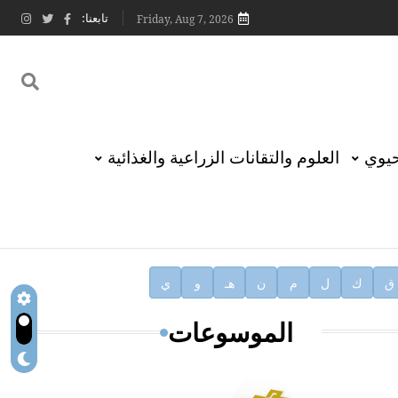
تابعنا:
Friday, Aug 7, 2026
حيوي
العلوم والتقانات الزراعية والغذائية
ق
ك
ل
م
ن
هـ
و
ي
الموسوعات