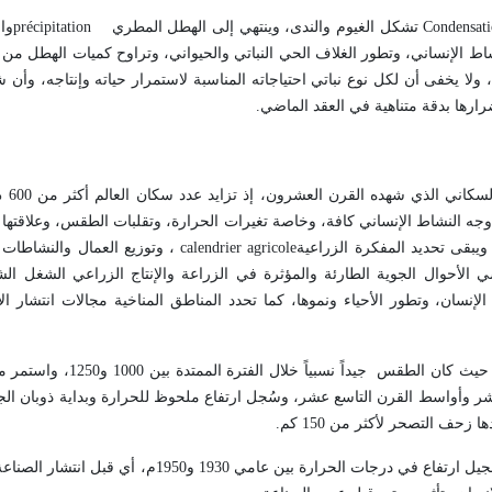
Condensat
تشكل الغيوم والندى، وينتهي إلى الهطل المطري
précipitation
وال
م في المناطق شديدة الهطل، ولا يخفى أن لكل نوع نباتي احتياجاته المناسبة لاستمرار حياته وإنتاجه، 
ارها بدقة متناهية في العقد الماضي
.
يُعد علما ال
جه النشاط الإنساني كافة، وخاصة تغيرات الحرارة، وتقلبات الطقس، وعلاقتها 
 ويبقى تحديد المفكرة الزراعية
calendrier agricole
، وتوزيع العمال والنشاطات
لأحوال الجوية الطارئة والمؤثرة في الزراعة والإنتاج الزراعي الشغل ال
إنسان، وتطور الأحياء ونموها، كما تحدد المناطق المناخية مجالات انتشار ال
تشير الدراسات المناخية إلى بعض التقديرات التي تعود للحضارات الق
ع عشر وأواسط القرن التاسع عشر، وسُجل ارتفاع ملحوظ للحرارة وبداية ذوبان ال
.
وتتصف الفترة السابقة بقصور السجلات الموثقة عن أحوال الطقس رغم تسجيل ارتفاع في درجات الحرا