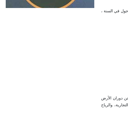
الحجم ويسمى الش
و حريرتين/دقيقة/سم2، وهي تعادل 1.4كيلوواط/م2، وهكذا يصبح مجموع الطاقة الواصلة 178×315 × 1021 كيلو جول في السنة ،
عن دوران الأرض
ارية، والرياح