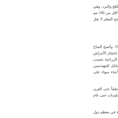
ثلج والبرد، وهي
تحدد مدى رطوبة التربة والجو، وصلاحية منطقة بعينها لأنواع الزراعات والنشاط الإنساني، وتطور الغلاف الحي النباتي والحيواني، وتراوح كميات الهطل من أقل من 100 مم
وأن شح المطر لا يقل
أرصاد والمناخ التطبيقيان من أهم العلوم، وخاصة بعد الانفجار السكاني الذي شهده القرن العشرون، إذ تزايد عدد سكان العالم أكثر من 600 %، وأصبح المناخ
بانتشار الأمراض
 الزراعية بحسب
شاغل للمهندسين
أحياء سواء على
ديمة حيث كان الطقس جيداً نسبياً خلال الفترة الممتدة بين 1000 و1250، واستمر متقلباً حتى القرن
جليديات حتى عام
رة بين عامي 1930 و1950م، أي قبل انتشار الصناعة في معظم دول