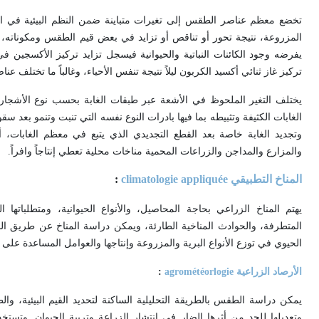
تخضع معظم عناصر الطقس إلى تغيرات متباينة ضمن النظم البيئية في الغ
المزروعة، نتيجة تحور أو تناقص أو تزايد في بعض قيم الطقس ومكوناته، و
يفرضه وجود الكائنات النباتية والحيوانية فيسجل تزايد تركيز الأكسجين في 
تركيز غاز ثنائي أكسيد الكربون ليلاً نتيجة تنفس الأحياء، وغالباً ما تختلف 
يختلف التغير الملحوظ في الأشعة عبر طبقات الغابة بحسب نوع الأشجار
الغابات الكثيفة وتثبيطه بما فيها بادرات النوع نفسه التي تنبت وتنمو بعد س
وتجديد الغابة خاصة بعد القطع التجديدي الذي يتبع في معظم الغابات، 
والمزارع والمداجن والزراعات المحمية مناخات محلية تعطي إنتاجاً وافراً
.
المناخ التطبيقي
climatologie appliquée
:
يهتم المناخ الزراعي بحاجة المحاصيل، والأنواع الحيوانية، ومتطلباته
المتطرفة، والحوادث المناخية الطارئة، ويمكن دراسة المناخ عن طريق المعا
الحيوي في توزع الأنواع البرية والمزروعة وإنتاجها والعوامل المساعدة على
الأرصاد الزراعية
agrométéorlogie
:
يمكن دراسة الطقس بالطريقة التحليلية الساكنة لتحديد القيم البيئية، وال