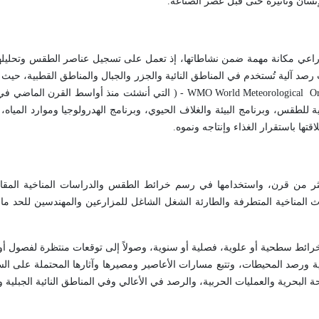
لإنسان وتأثيره حتى قبل عصر الصناعة
.
راعي مكانة مهمة ضمن نشاطاتها، إذ تعمل على تسجيل عناصر الطقس وتحليل
طات رصد آلية تُستخدم في المناطق النائية والجزر والجبال والمناطق القطبية، ح
World Meteorological Org
WMO
) -
التي أنشئت منذ أواسط القرن الماضي في 
ة للطقس، وبرنامج البيئة والغلاف الحيوي، وبرنامج الهدرولوجيا وموارد المياه، 
تها باستقرار الغذاء وإنتاجه ونموه
.
ر من قرن، واستخدامها في رسم خرائط الطقس والدراسات المناخية المقار
ث المناخية المتطرفة والطارئة الشغل الشاغل للمزارعين والمهندسين للحد ما 
سم خرائط سطحية أو علوية، فصلية أو سنوية، وصولاً إلى توقعات منتظرة لفصول أ
ية ورصد المحيطات، وتتبع مسارات الأعاصير ومصيرها وآثارها المحتملة على ال
بحرية والعمليات الحربية، والرصد في الأعالي وفي المناطق النائية الجبلية و