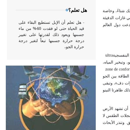
وخاصة في الواجهات
هل تعلم؟
بنسبة 1.5جزء بالمليون سنوياً، إذ تجاوزت نسبته 0.4 % وتزيد على ذلك شتاءً، وخاصة
مع بخار الماء والميتان وباقي غازات الدفيئة
- هل تعلم أن الإبل تستطيع البقاء على
دعت دول العالم
قيد الحياة حتى لو فقدت 40% من ماء
جسمها ويعود ذلك لقدرتها على تغيير
درجة حرارة جسمها تبعاً لتغير درجة
حرارة الجو،
البنفسجية
ultra
وتبخير المياه،
- هل تعلم أن أبقراط كتب في الطب
zone de confor
أربعة مؤلفات هي: الحكم، الأدلة، تنظيم
ل الطاقة بين الجو
التغذية، ورسالته في جروح الرأس.
رات دفء، وتبقى
ويعود له الفضل بأنه حرر الطب من
الدين والفلسفة.
ك ظاهرتا النينو
ل أن تشهد الأرض
- هل تعلم أن المرجان إفراز حيواني
يتكون في البحر ويتركب من مادة
سجلات الطقس لا
كربونات الكلسيوم، وهو أحمر أو شديد
. وتنذر الأبحاث
الحمرة وهو أجود أنواعه، ويمتاز بكبر