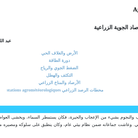
A
صاد الجوية الزراعية
عبد ال
الأرض والغلاف الحي
دورة الطاقة
الضغط الجوي والرياح
التكثف والهطل
الأرصاد والمناخ الزراعي
stations agrométéorologiques محطات الرصد الزراعي
كب والنجوم بشيء من الإعجاب والحيرة، فكان يستمطر السماء، ويخشى العو
لرعي. وعاشت جماعاته ضمن نظام بيئي عام، وكان ينطبق على سلوكه ومصيره ما