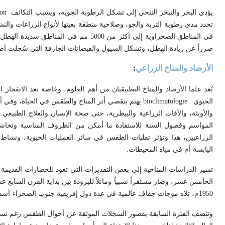
يؤدي البخر والتبخر النتحي إلى تشكل الرطوبة الجوية، ويسبب التكاثف
ion
في المناطق الصحراوية إلى أكثر من 5000 م
ضرراً عن زيادة الهطل، وتشكل السيول والفيضانات الجارفة التي سُجلت أضر
الأرصاد والمناخ الزراعي
:
الحيوي
bioclimatologie
يهتم بتقصي أثر المناخ والطقس في الحياة، وفي أو
والأوبئة، والآفات الزراعية والبيطرية، حتى صحة الإنسان والعلاج الطبيعي.
المواسم وفصول السنة للاستفادة ما أمكن من الظروف المناسبة وتحاشي ا
الزراعيين، هذا وتؤثر تقلبات الطقس في سائر العمليات الحيوية، ونشاط ال
اليابسة أم في مياه المحيطات
.
الخامس عشر، وصار مستقراً نسبياً ومائلاً للبرودة بين بداية القرن الساب
1950م، تلاه موجات جفاف عالمية في عدة دول إفريقية جنوب الصحراء أشدها زحف التصحر لأكثر من 150 كم