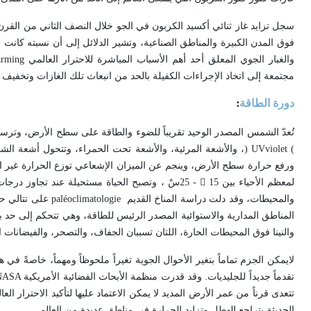
والغبار الجوي المعلق أحد أهم الأسباب المباشرة للاحترار العالمي
arming
مجتمعة إلى اتخاذ الإجراءات الكفيلة بالحد من انبعاث تلك الغازات وتخفيف آ
دورة الطاقة
:
تُعدّ الشمس المصدر الوحيد تقريباً للضوء والطاقة على سطح الأرض، وترس
violet (
UV
)
، والأشعة المرئية، والأشعة تحت الحمراء، وتتحول أشعة الش
ورفع حرارة سطح الأرض، وينجم عن الميزان الإشعاعي توزع الحرارة غير ا
لمعظم الأحياء بين 15 ْ - 25سْ ، وتصبح الحياة مستحي
والمحيطات، وقد دلت دراسة المناخ القديم
paléoclimatologie
على تتالي ح
المناطق المدارية والاستوائية المصدر الرئيس للطاقة، وهي تتحكم إلى حد ب
والنينا فوق المحيطات الحارة، اللتان تسببان الجفاف، والتصحر، والفيضانات
لايمكن الجزم تماماً بتغير الأحوال الجوية تغيراً ملحوظاً ومهماً، خاصةً
تقدماً جديداً للجليديات. وقد قدرت منظمة الأبحاث الفضائية الأمريكية
ASA
تتعدى قرناً من عمر الأرض المديد لا يمكن الاعتماد عليها لتأكيد الاحترار ا
الحديثة بتراجع الهطل وتزايد الحرارة في مناطق عديدة من العالم
.