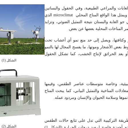
ابات والمراعي الطبيعية، وفي الحقول والبساتين
يمثل هذا الواقع المناخ المحلي
microclimat
الذي
جو الغابة والبستان نتيجة التمثيل الضوئي، وتزايد
عناصر المناخات المحلية بعضها عن بعض
.
 وكثافتها، ويصل إلى حد منع نمو أي أعشاب تحت
قوط بعض الأشجار وموتها، ما يفسح المجال لها بالنمو
أو بعد الحرائق لإنتاج الخشب، كما تشكل الحقول
الشكل (1)
ا البيئية، وخاصة متوسطات عناصر الطقس، وقيمها
دلات المناخية والتمثيل البياني، كما يبحث المناخ
 نموها وسلامة الحيوان والإنسان ومردود عمله
.
طريقة التركيبية التي تدل على تتابع حالات الطقس
الشكل (2)
وتعديلها للحد من أثرها الضار في انتشار الزراعة وتربية الحيوان. وتستخدم أجهزة خاصة لرصد درجات الحرارة (الشكل 1)