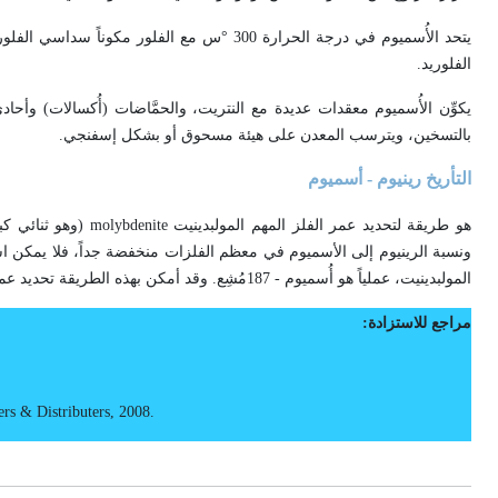
يتحد الأُسميوم في درجة الحرارة 300 °س مع الفلور مكوناً سداسي الفلوريد
الفلوريد.
يكوِّن الأُسميوم معقدات عديدة مع النتريت، والحمَّاضات (أُكسالات) وأحاد
بالتسخين، ويترسب المعدن على هيئة مسحوق أو بشكل إسفنجي.
التأريخ رينيوم - أسميوم
هو طريقة لتحديد عمر الفلز المهم المولبدينيت
molybdenite
(وهو ثنائي كبر
ونسبة الرينيوم إلى الأسميوم في معظم الفلزات منخفضة جداً، فلا يمكن استعم
المولبدينيت، عملياً هو أُسميوم - 187مُشِع. وقد أمكن بهذه الطريقة تحديد عمر خامات
مراجع للاستزادة:
ers
&
Distributers,
2008.