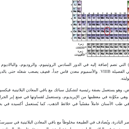
) التي تضم إضافة إليه في الدور السادس الروثينيوم، والروديوم، والبالاديو
في الفصيلة
VIIIB
. والأسميوم معدن قاس جداً، قصِف يصعب شغله حتى بالدرج
لبته.
ض، وهو يستعمل بصفة رئيسية لتشكيل سبائك مع باقي المعادن البلاتينية فيكسب
 وهي مكوَّنة في معظمها من الإيريديوم، وتستعمل لقساوتها في صنع إبر الجرا
ي طب الأسنان عاملاً مقسّياً في خلائط الذهب، كما يُستعمل أكسيده في 