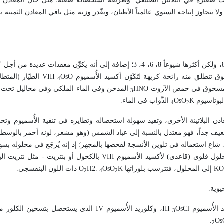
نسبة صغيرة؛ وفي الأوروسميريديوم (25 %)، وبكميات صغيرة في البلاتين الطبيعي. وطريقة استحصاله صعبة؛ مثل حال المع
اوز إنتاجه السنوي عالمياً الأطنان، ويقّدر وزنه مثل باقي المعادن الثمينة بال
كيمياء الأُسميوم معقدة جداً نظراً لتعدد درجات أكسدته التي تراوح بين 1 و 8، ولكن أكثرها شيوعاً 8، 6، 4، 3؛ إضافة إلى أنه 
وق تنطلق منه رائحة كريهة لتَكَوّن أكسيد الأُسميوم
OsO
VIII
الطيّار (المتطا
4
 المسحوق في حمض الآزوت
HNO
المدخن وفي الماء الملكي وفي محاليل تحت 
3
لبوتاسيوم
K
OsO
الذَّواب في الماء.
4
2
البلاتينة الأخرى، وتفيد سهولة استحصاله وتطايره في تنقية الأُسميوم وتحلي
ف جداً، فهو معتدل بالنسبة إلى عباد الشمس (وهو مشعر، لونه أحمر بالوس
 10-13)، ويذوب في الكحول والإيتر. شاع استعماله في تلوين الأنسجة لفحصها بالمجهر؛ إذ إنه يُرجَع في محلو
محلول قلوي (قاعدي) لأكسيد الأسميوم
VIII
بالكحول أو بنتريت - مثل نتريت ال
KO
إلى المحلول، فتترسب بلوراتها
K
OsO
.
2
H
O
ذات اللون البنفسجي.
2
4
2
يوية.
د الأُسميوم
OsCl
III
، وكلوريد الأُسميوم
IV
الذي يستحصل بتسخين الكلور مع
3
.
Os
2