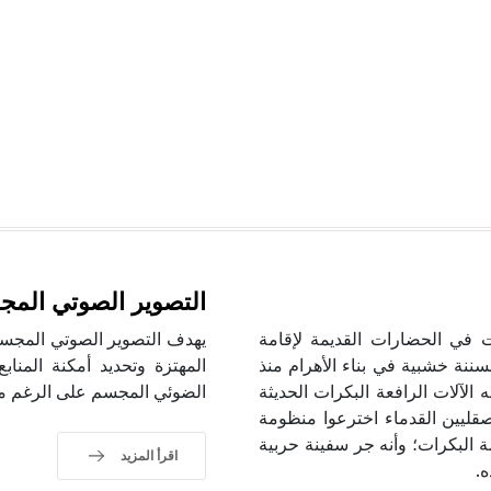
التصوير الصوتي الم
ستُعمِلت في الحضارات القديمة لإقامة
سننة خشبية في بناء الأهرام منذ
المهتزة وتحديد أمكنة المنا
شبه الآلات الرافعة البكرات الحديثة
الضوئي المجسم على الرغم من
يذكر المؤرخ الإغريقي بلوتارك Plutarch أن الصقليين القدماء اخترعوا منظومة
البكرات؛ وأنه جر سفينة حربية
اقرأ المزيد
ه.