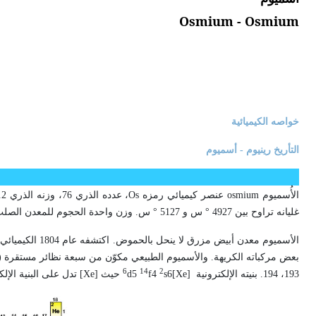
Osmium - Osmium
خواصه الكيميائية
التأريخ رينيوم - أسميوم
الأُسميوم
osmium
عنصر كيميائي رمزه
Os
، عدده الذري 76، وزنه الذري 190.2، وهو في الفصيلة الثامنة (
غليانه تراوح بين 4927 ° س و 5127 ° س. وزن واحدة الحجوم للمعدن الصلب 22.6غ/سم3.
الأسميوم معدن أبيض مزرق لا ينحل بالحموض. اكتشفه عام 1804 الكيميائي الإنكليزي تينّانت
6
14
2
193، 194. بنيته الإلكترونية
[Xe]
6
s
4
f
5
d
حيث [
Xe
] تدل على البنية الإلك