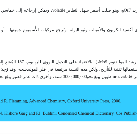
OsF
، وهو صلب أصفر سهل التطاير
volatile
، ويمكن إرجاعه إلى خماسي ا
6
ي أكسيد الكربون والأمينات وثيو البولة. وتُرجع مركبات الأُسميوم جميعها - أو
يتيد المولبدنوم
MoS
2
الها تقنية للتأريخ، ولكن هذه النسبة مرتفعة في فلز المولبدينيت، وقد وُجِدَ 
ores
طويل يبلغ نحو3000,000,000 سنة، وأخرى ذات عمر قصير يبلغ نحو 38,000,000.
nd R
.
Flemming, Advanced Chemistry, Oxford University Press,
2000.
N
.
Kishore Garg and P.l. Buldini, Condensed Chemical Dictionary, Cbs Publish