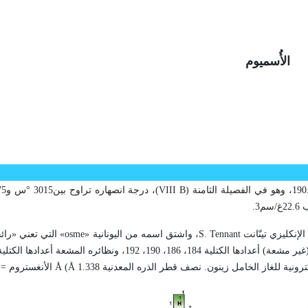
الأُسميوم
VIII B
S. Tennant
، واشتق اسمه من اليونانية «
osme
» التي تعني «رائح
ترونية للغاز الخامل زينون. نصف قطر الذره المعدنية 1.338
Å (Å
الأنغستروم = 10-10م).