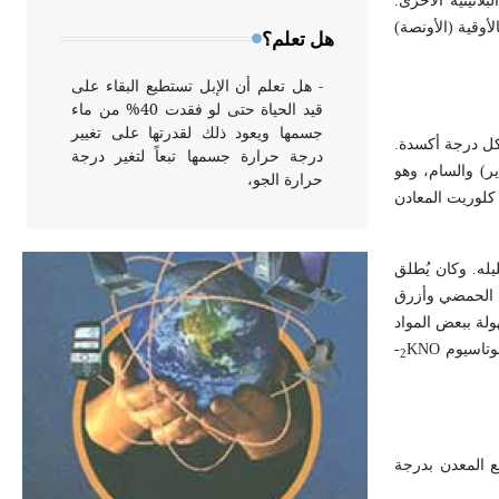
ادن البلاتينية الأخرى.
وخاصة في الواجهات
أوقية (الأونصة)
هل تعلم؟
- هل تعلم أن الإبل تستطيع البقاء على
قيد الحياة حتى لو فقدت 40% من ماء
جسمها ويعود ذلك لقدرتها على تغيير
يكوِّن معقدات عديدة من أجل كل درجة أكسدة.
درجة حرارة جسمها تبعاً لتغير درجة
ير) والسام، وهو
حرارة الجو،
كلوريت المعادن
- هل تعلم أن أبقراط كتب في الطب
له. وكان يُطلق
أربعة مؤلفات هي: الحكم، الأدلة، تنظيم
ط الحمضي وأزرق
التغذية، ورسالته في جروح الرأس.
ويعود له الفضل بأنه حرر الطب من
له بسهولة ببعض المواد
الدين والفلسفة.
بوتاسيوم
KNO
-
2
- هل تعلم أن المرجان إفراز حيواني
يتكون في البحر ويتركب من مادة
كربونات الكلسيوم، وهو أحمر أو شديد
 المعدن بدرجة
الحمرة وهو أجود أنواعه، ويمتاز بكبر