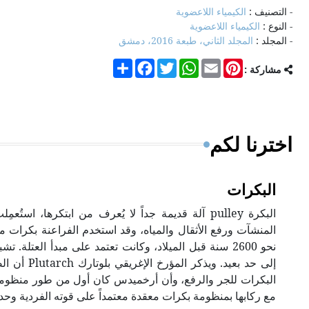
- التصنيف :
الكيمياء اللاعضوية
- النوع :
الكيمياء اللاعضوية
- المجلد :
المجلد الثاني، طبعة 2016، دمشق
Share
Facebook
Twitter
WhatsApp
Email
Pinterest
مشاركة :
اخترنا لكم
البكرات
البكرة pulley آلة قديمة جداً لا يُعرف من ابتكرها، ا
المنشآت ورفع الأثقال والمياه، وقد استخدم الفراعنة بكرات م
نحو 2600 سنة قبل الميلاد، وكانت تعتمد على مبدأ العتلة. ت
إلى حد بعيد. و
البكرات للجر والرفع، وأن أرخميدس كان أول من طور منظومة 
مع ركابها بمنظومة بكرات معقدة معتمداً على قوته الفردية وحد