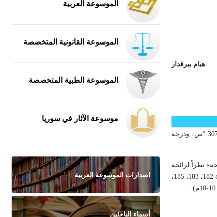
الموسوعة العربية
الموسوعة القانونية المتخصصة
هيام بيرقدار
الموسوعة الطبية المتخصصة
موسوعة الآثار في سوريا
)، درجة انصهاره تراوح بين3015 °س و3075 °س، ودرجة
ة» نظراً لرائحة
اصدارات الموسوعة العربية
بعض مركباته الكريهة. والأسميوم الطبيعي مكوّن من سبعة نظائر مستقرة (غير مشعة) أعدادها الكتلية 184، 186، 190، 192، ونظائره المشعة أعدادها الكتلية 182، 183، 185،
أسماء الباحثين