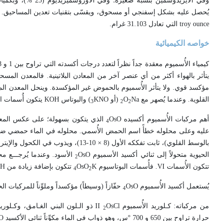
وفي الأيريدوسمين ب
يُحصل عليه بشكل إسفنجي أو مسحوق، ويقسّى بتقنيات تعدين المساحيق. ولا يتج
troy ounce
التي تعادل 31.103 غرام.
خواصه الكيميائية
يتأثر بالهواء أكثر من أي عنصر آخر من المعادن البلاتينية. فالمعدن المسح
مؤكسد قوي. ولا يتأثر الأُسميوم بالحموض غير المؤكسدة. وينحل المعدن
القلوية. وعندما يُصهر مع
Na
O
(أو
KNO
) والبوتاس
KOH
يتكون أُسمات ا
3
2
2
أهم مركبات الأُسميوم أكسيده
OsO
الذي يتكون بسهولة؛ على عكس المعادن 
4
عليه وعلى محلوله خطأً اسم الحمض الأُسمي. محلوله في الماء حمضي ضعي
بالوسط القلوي)، ثابت تفككه الأول (8 ×
الحيوية متحولاً إلى ثنائي أكسيد الأسميوم
OsO
الأسود. وعندما يُرجـــع 
2
تتكون الأُسمات
VI
. فأُسمات البوتاسيوم
K
OsO
تتكون بإضافة زيادة من
H
4
2
يُستعمل أكسيد الأُسميوم
OsO
حفّازاً (وسيطاً) مؤكسداً وملوِّناً للمركبات الح
4
من مركباته: كـلوريد الأُسميوم
OsCl
II
ذو الـلون البني الغـامق، وكـلوري
2
حرارة تراوح بين 650 و 700 °س، وهو ذواب في الماء مكوِّناً ثنائي الأكسيد
O