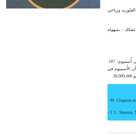
الحجم ويسمى الش
لفلوريد ورباعي
 تتفكك - بسهولة
)، بالاعتماد على التحول النووي للرينيوم- 187 المُشِع إلى أُسميوم- 187.
أن الأُسميوم في
-
M. Clugston a
-
J. L. Sharma, 