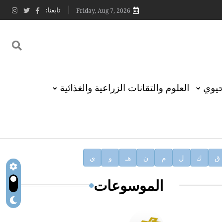
تابعنا:
Friday, Aug 7, 2026
حيوي
العلوم والتقانات الزراعية والغذائية
ق
ك
ل
م
ن
هـ
و
ي
الموسوعات