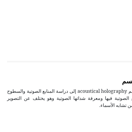
جسم
يهدف التصوير الصوتي المجسم acoustical holography إلى دراسة المنابع الصوتية والسطوح
بع الصوتية فيها ومعرفة شداتها الصوتية وهو يختلف عن التصوير
 تشابه الأسماء.