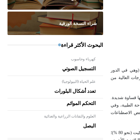
شراء النسخة الورقية
البحوث الأكثر قراءة
كهرباء وحاسوب
التسجيل الصوتي
م (وهي في الدور
ات العالية من
علم الحياة (البيولوجيا)
تعدد أشكال البلورات
ها قساوة شديدة.
التحكم الموائم
حة الطبية، وفي
بعض الاصطناعات
العلوم والتقانات الزراعية والغذائية
- هل تعلم أن الأبلق نوع من الفنون
الهندسية التي ارتبطت بالعمارة
البصل
الإسلامية في بلاد الشام ومصر خاصة،
انتشاره في الطبيعة ضئيل فهو يكون 0.001 جزء من المليون، ويُعد من العناصر النادرة، ويُصادف في الطبيعة مخلوطاً مع باقي المعادن البلاتينية في سبيرسكيت (نحو 80 %)؛
حيث يحرص المعمار على بناء مداميكه