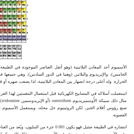
الأسميوم أحد المعادن البلاتينية (وهو أثقل العناصر الموجودة في الطبيعة
الخامس)، والإيريديوم والبلاتين (وهما في الدور السادس)، وهي جميعها 
الحرارة. وله أعلى درجة انصهار بين المعادن البلاتينية، لذا يصعب صهره أو قو
استعملت أسلاكه في المصابيح الكهربائية قبل استعمال التنغستين لهذا الغر
مثال ذلك سبيكة الأُوسميريديوم
osmiridium
(أو الإيريدوسمين
iridosmine
)
صنع رؤوس أقلام الحبر، لكن الروثينيوم حل محله، ويستعمل الأسميوم ف
العضوية.