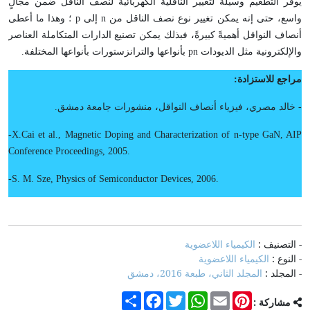
يوفر التطعيم وسيلةً لتغيير الناقلية الكهربائية لنصف الناقل ضمن مجالٍ
واسع، حتى إنه يمكن تغيير نوع نصف الناقل من
n
إلى
p
؛ وهذا ما أعطى
أنصاف النواقل أهميةً كبيرةً، فبذلك يمكن تصنيع الدارات المتكاملة العناصر
والإلكترونية مثل الديودات
pn
بأنواعها والترانزستورات بأنواعها المختلفة.
مراجع للاستزادة:
- خالد مصري، فيزياء أنصاف النواقل، منشورات جامعة دمشق.
-
X.Cai
et al
.,
Magnetic Doping and
Characterization of n-type GaN, AIP
Conference Proceedings,
2005.
-
S. M. Sze
,
Physics of Semiconductor Devices,
2006.
- التصنيف :
الكيمياء اللاعضوية
- النوع :
الكيمياء اللاعضوية
- المجلد :
المجلد الثاني، طبعة 2016، دمشق
Share
Facebook
Twitter
WhatsApp
Email
Pinterest
مشاركة :