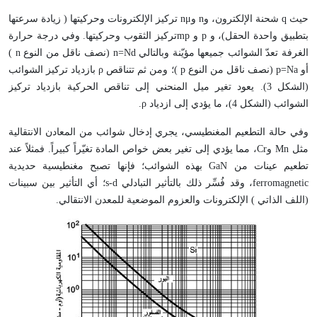
حيث
q
شحنة الإلكترون، و
n
و
μ
n
تركيز الإلكترونات وحركيتها ( زيادة سرعتها
بتطبيق واحدة الحقل)، و
p
و
mp
تركيز الثقوب وحركيتها. وفي درجة حرارة
الغرفة تعدّ الشوائب جميعها مؤيّنة وبالتالي
n=Nd
(نصف ناقل من النوع
n
)
أو
p=Na
(نصف ناقل من النوع
p
)؛ ومن ثم تتناقص
ρ
بازدياد تركيز الشوائب
(الشكل 3). يعود تغير ميل المنحني إلى تناقص الحركية بازدياد تركيز
الشوائب (الشكل 4)، ما يؤدي إلى ازدياد
ρ
.
وفي حالة التطعيم المغنطيسي، يجري إدخال شوائب من المعادن الانتقالية
مثل
Mn
و
Cr
، مما يؤدي إلى تغير بعض خواص المادة تغيّراً كبيراً. فمثلاً عند
تطعيم عينات من
GaN
بهذه الشوائب؛ فإنها تصبح مغنطيسية حديدية
ferromagnetic
، وقد فُسِّر ذلك بالتأثير التبادلي
s-d
؛ أي التأثير بين سبينات
(اللف الذاتي ) الإلكترونات والعزوم الموضعية للمعدن الانتقالي.