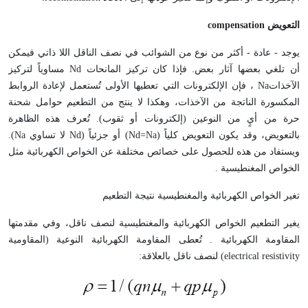
التعويض
compensation
يوجد - عادة - أكثر من نوع من الشوائب في نصف الناقل اللا ذاتي فيمكن
أن تلغي بعضها آثار بعض. فإذا كان تركيز المانحات
Nd
مساوياً لتركيز
الآخذات
Na
، فإن الإلكترونات التي تعطيها الأولى تُستعمل لإعادة الروابط
المكسورة الناتجة من الآخذات، وهكذا لا ينتج من التطعيم حوامل شحنة
حرة من أيٍ من النوعين (إلكترونات أو ثقوب). تُعرف هذه الظاهرة
بالتعويض، وقد يكون التعويض كلياً (
Na
=
Nd
) أو جزئياً (
Nd
لا تساوي
Na
).
ويستفاد من هذه للحصول على خصائص مختلفة عن الخواص الكهربائية مثل
الخواص المغنطيسية .
تغير الخواص الكهربائية والمغنطيسية نتيجة التطعيم
يغير التطعيم الخواص الكهربائية والمغنطيسية لنصف ناقل، وفي مقدمتها
المقاومة الكهربائية . تُعطى المقاومة الكهربائية النوعية (المقاومية
electrical resistivity
) لنصف ناقل بالعلاقة: