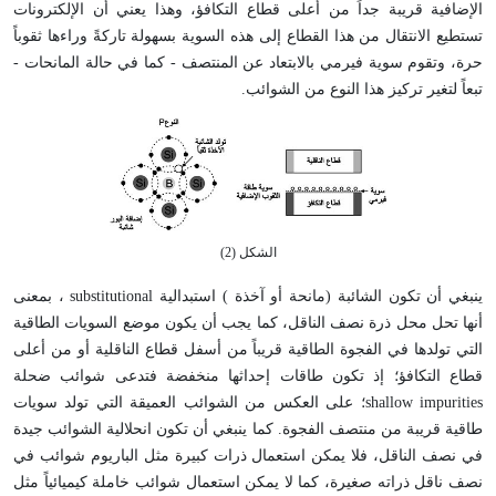
الإضافية قريبة جداً من أعلى قطاع التكافؤ، وهذا يعني أن الإلكترونات
تستطيع الانتقال من هذا القطاع إلى هذه السوية بسهولة تاركةً وراءها ثقوباً
حرة، وتقوم سوية فيرمي بالابتعاد عن المنتصف - كما في حالة المانحات -
تبعاً لتغير تركيز هذا النوع من الشوائب.
الشكل (2)
ينبغي أن تكون الشائبة (مانحة أو آخذة ) استبدالية
substitutional
، بمعنى
أنها تحل محل ذرة نصف الناقل، كما يجب أن يكون موضع السويات الطاقية
التي تولدها في الفجوة الطاقية قريباً من أسفل قطاع الناقلية أو من أعلى
قطاع التكافؤ؛ إذ تكون طاقات إحداثها منخفضة فتدعى شوائب ضحلة
shallow impurities
؛ على العكس من الشوائب العميقة التي تولد سويات
طاقية قريبة من منتصف الفجوة. كما ينبغي أن تكون انحلالية الشوائب جيدة
في نصف الناقل، فلا يمكن استعمال ذرات كبيرة مثل الباريوم شوائب في
نصف ناقل ذراته صغيرة، كما لا يمكن استعمال شوائب خاملة كيميائياً مثل