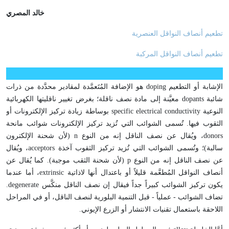
خالد المصري
تطعيم أنصاف النواقل العنصرية
تطعيم أنصاف النواقل المركبة
الإشابة أو التطعيم
doping
هو الإضافة المُتَعمَّدة لمقادير محدَّدة من ذرات
شائبة
dopants
معيَّنة إلى مادة نصف ناقلة؛ بغرض تغيير ناقليتها الكهربائية
النوعية
specific electrical conductivity
بوساطة زيادة تركيز الإلكترونات أو
الثقوب فيها. تُسمى الشوائب التي تُزيد تركيز الإلكترونات شوائب مانحة
donors
، ويُقال عن نصف الناقل إنه من النوع
n
(لأن شحنة الإلكترون
سالبة)؛ وتُسمى الشوائب التي تُزيد تركيز الثقوب آخذة
acceptors
، ويُقال
عن نصف الناقل إنه من النوع
p
(لأن شحنة الثقب موجبة). كما يُقال عن
أنصاف النواقل المُطعَّمة قليلاً أو باعتدال أنها لاذاتية
extrinsic
، أما عندما
يكون تركيز الشوائب كبيراً جداً فيقال إن نصف الناقل منكَّس
degenerate
.
تضاف الشوائب - عملياً - قبل التنمية البلورية لنصف الناقل، أو في المراحل
اللاحقة باستعمال تقنيات الانتشار أو الزرع الإيوني.