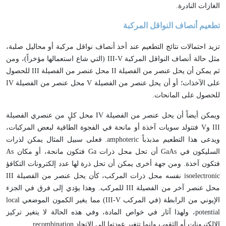
الغازات النادرة.
تطعيم أنصاف النواقل المركبة
تزيد احتمالات نتائج التطعيم عند أخذ أنصاف نواقل مركبة أو محاليل صلبة،
مثل حالة أنصاف النواقل المركبة
III-V
(التي شاع استعمالها مؤخراً)، ومن
ثم يمكن أن يحل عنصر من الفصيلة
II
محل عنصر من الفصيلة
III
للحصول
على الآخذات؛ أو أن يحل عنصر من الفصيلة
V
محل عنصر من الفصيلة
IV
للحصول على المانحات.
ويمكن أيضاً أن يحل عنصر من الفصيلة
IV
محل كلٍ من عنصري الفصيلة
III
و
V
فتتولد سويات آخذة أو مانحة في الفجوة الطاقية لبعض المركبات،
ويدعى هذا التطعيم مذبذباً
amphoteric
. فعلى سبيل المثال يمكن لذرات
السليكون في
GaAs
أن تحل محل ذرات
Ga
فتكون مانحة، أو مكان
As
فتكون آخذة. ومن جهة أخرى يمكن أن تحل ذرة لها عدد إلكترونات التكافؤ
isoelectronic
نفسه محل ذرات المركب، كأن يحل عنصر من الفصيلة
III
محل عنصر آخر من الفصيلة
III
للمركب. وهذا يؤدي إلى فرق في الجزء
الإيوني من الرابطة (في المركب
III-V
) مما يغير الكمون الموضعي
local
potential
، ولهذا آثار في خواص المادة، وفي هذه الحالة لا يتغير تركيز
الإلكترونات أو الثقوب وإنما تتغير عودتها إلى الاتحاد
recombination
.