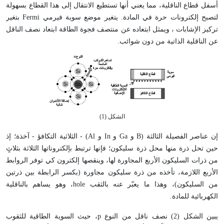
أسفل قطاع الناقلية، مما يعني أنها تستطيع الانتقال إلى هذا القطاع بسهولة
لتصبح إلكترونات حرة في المادة. يتغير موضع سوية فيرمي
Fermi
بتغير
تركيز الإشابات ، ويمثل ابتعاده عن منتصف فجوة الطاقة ابتعاد نصف الناقل
عن الناقلية الذاتية من دون شوائب.
الشكل (1)
إن عناصر الفصيلة الثالثة (
B
و
Ga
و
In
و
Al
) - الثلاثية التكافؤ - آخذة؛ إذ
حين تحل ذرة منها محل ذرة سليكون؛ فإنها ترتبط بإلكتروناتها الثلاثة بثلاثٍ
من ذرات السليكون الأربع المجاورة لها، وينقصها إلكترون كي توفر الروابط
الأربع اللازمة، تأخذه من ذرة سليكون مجاورة (بكسر الرابطة بين ذرتين
من السليكون)، وهذا ما يعبّر عنه بالثقب
hole
، وهو يساهم بالناقلية
الكهربائية للمادة.
يبين الشكل (2) نصف ناقل من النوع
p
، حيث السوية الطاقية للثقوب