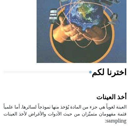
ويعود له الفضل بأنه حرر الطب من الدين والفلسفة.
- هل تعلم أن المرجان إفراز حيواني يتكون في البحر ويتركب
من مادة كربونات الكلسيوم، وهو أحمر أو شديد الحمرة وهو
أجود أنواعه، ويمتاز بكبر الحجم ويسمى الش
اخترنا لكم
أخذ العينات
العينة لغوياً هي جزء من المادة يُؤخذ منها نموذجاً لسائرها. أما علمياً
فثمة مفهومان متميِّزان من حيث الأدوات والأغراض لأخذ العينات
sampling: