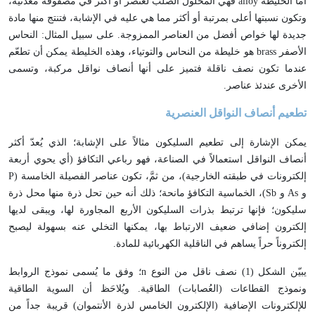
أمَّا الخليطة
alloy
فهي المحلول الصلب لعنصر أو أكثر في مصفوفة معدنية،
وتكون نسبتها أعلى بمرتبة أو أكثر مما هي عليه في الإشابة، فتنتج منها مادة
جديدة لها خواص أفضل من العناصر الممزوجة. على سبيل المثال: النحاس
الأصفر
brass
هو خليطة من النحاس والتوتياء، وهذه الخليطة يمكن أن تطعّم
عندما تكون نصف ناقلة فتميز على أنها أنصاف نواقل مركبة، وتسمى
الأخرى عندئذ عناصر.
تطعيم أنصاف النواقل العنصرية
يمكن الإشارة إلى تطعيم السليكون مثالاً على الإشابة؛ الذي يُعدّ أكثر
أنصاف النواقل استعمالاً في الصناعة، فهو رباعي التكافؤ (أي يحوي أربعة
إلكترونات في طبقته الخارجية)، من ثمَّ، تكون عناصر الفصيلة الخامسة (
P
و
As
و
Sb
)، الخماسية التكافؤ مانحة؛ ذلك أنه حين تحل ذرة منها محل ذرة
سليكون؛ فإنها ترتبط بذرات السليكون الأربع المجاورة لها، ويبقى لديها
إلكترون إضافي ضعيف الارتباط بها، يمكنها التخلي عنه بسهولة ليصبح
إلكتروناً حراً يساهم في الناقلية الكهربائية للمادة.
يبيّن الشكل (1) نصف ناقل من النوع
n
؛ وفق ما يُسمى نموذج الروابط
ونموذج القطاعات (العُصابات) الطاقية. ويُلاحَظ أن السوية الطاقية
للإلكترونات الإضافية (الإلكترون الخامس لذرة الأنتموان) قريبة جداً من