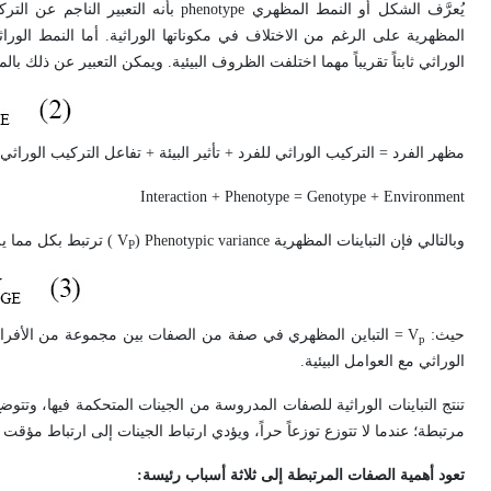
يُعرَّف الشكل أو النمط المظهري
phenotype
بأنه التعبير الناجم عن الت
المظهرية على الرغم من الاختلاف في مكوناتها الوراثية. أما النمط الورا
الوراثي ثابتاً تقريباً مهما اختلفت الظروف البيئية. ويمكن التعبير عن ذلك بالمعاد
مظهر الفرد = التركيب الوراثي للفرد + تأثير البيئة + تفاعل التركيب الوراثي م
Interaction
+
Phenotype = Genotype + Environment
وبالتالي فإن التباينات المظهرية
Phenotypic variance
(
V
) ترتبط بكل مما يلي 
P
حيث:
V
= التباين المظهري في صفة من الصفات بين مجموعة من الأفراد
p
الوراثي مع العوامل البيئية.
تنتج التباينات الوراثية للصفات المدروسة من الجينات المتحكمة فيها، وتتو
مرتبطة؛ عندما لا تتوزع توزعاً حراً، ويؤدي ارتباط الجينات إلى ارتباط مؤقت
تعود أهمية الصفات المرتبطة إلى ثلاثة أسباب رئيسة: