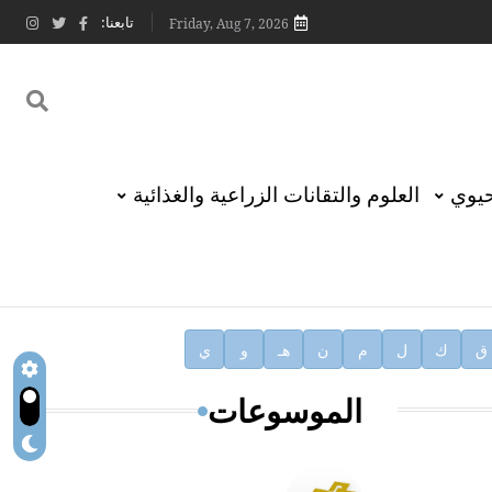
تابعنا:
Friday, Aug 7, 2026
حيوي
العلوم والتقانات الزراعية والغذائية
ق
ك
ل
م
ن
هـ
و
ي
الموسوعات