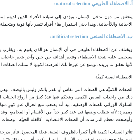
أ- الاصطفاء الطبيعي
natural selection
:
يتحقق من دون تدخل الإنسان، ويؤدي إلى سيادة الأفراد الذين لديهم إم
الأحيائية واللاأحيائية. وهذا يعني استمرار بقاء أفراد تتميز بأنها قوية ومتحمل
ب- الاصطفاء الصنعي
artificial selection
:
ويختلف عن الاصطفاء الطبيعي في أن الإنسان هو الذي يقوم به، ويقارب ب
سيحصل عليه نتيجة الاصطفاء، وتتغير أهدافه بين حين وآخر بتغير حاجيات 
لأنها تحقق ما يريده، ويمنع عن غيرها تلك الفرصة؛ لكونها لا تمتلك الصفات ا
الاصطفاء لصفة كميِّة
الصفات الكميِّة هي الصفات التي تقاس أو تقدر بالكم وليس بالوصف. وهي ت
ذلك من واحدات القياس الكمي. ويتحكم فيها عددٌ كبيرٌ من أزواج الجينات التي
ومميزة؛ لأنه يتطلب وضعها في عدد كبير جداً من الأقسام أو المجاميع. وقد و
وأوضحت معظم الدراسات أن الصفات الاقتصادية - كالغلة الحبيّة - وصفات 
تتأثر الصفات الكمية تأثراً كبيراً بالظروف البيئية، فغلة المحصول تتأثر بدر
قوة نفاذ
penetrance
الصفة من الأب إلى النسل تكون أقل من 100 % في الصفات الكمية، ما يؤدي إلى تدني قيمة المكافئ الوراثي (أقل من 1). و