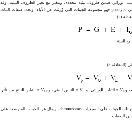
ركيب الوراثي ضمن ظروف بيئية محددة، ويتغير مع تغير الظروف البيئية، وقد 
ثي
genotype
فهو مجموعة الجينات التي وُرثت عن الآباء، وتحدد صفات النبات
لة (2):
ع البيئة
(المعادلة 3):
، و
V
= التباين الوراثي، و
V
= التباين البيئي، و
V
= التباين الناتج من تآثر
GE
E
G
ضع تلك الجينات على الصبغيات
chromosomes
، ويقال عن الجينات المتوضعة على ا
 بين الصفات.