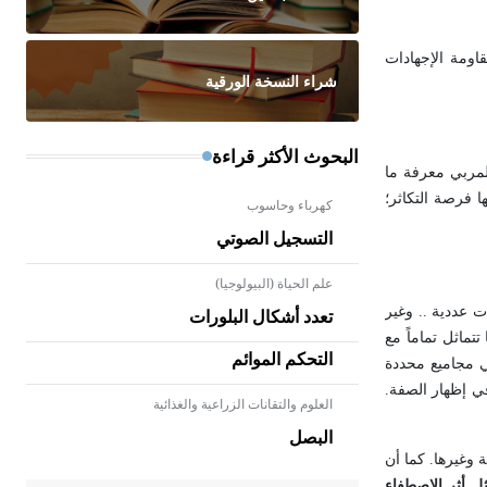
اومة الإجهادات
شراء النسخة الورقية
البحوث الأكثر قراءة
لمربي معرفة ما
 فرصة التكاثر؛
كهرباء وحاسوب
التسجيل الصوتي
علم الحياة (البيولوجيا)
 عددية .. وغير
تعدد أشكال البلورات
تماثل تماماً مع
التحكم الموائم
كال المظهرية الناتجة منها في مجاميع محددة
في إظهار الصفة.
العلوم والتقانات الزراعية والغذائية
- هل تعلم أن الأبلق نوع من الفنون
الهندسية التي ارتبطت بالعمارة
البصل
الإسلامية في بلاد الشام ومصر خاصة،
ة وغيرها. كما أن
حيث يحرص المعمار على بناء مداميكه
ثل أثر الاصطفاء