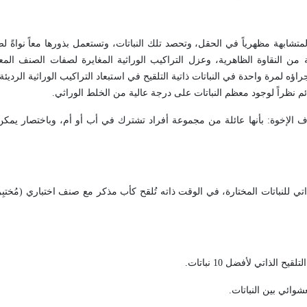
المتشابهة مظهرياً في الحقل، وتحصد تلك النباتات، وتستعمل بذورها معاً نواةً
ن النقاوة الظاهرية، وعزل التراكيب الوراثية المغايرة لصفات الصنف الم
 لمرة واحدة في النباتات ذاتية التلقيح في استبعاد التراكيب الوراثية الرديئة، 
ئم نظراً لوجود معظم النباتات على درجة عالية من الخلط الوراثي.
اف الإخوة: بأنها عائلة من مجموعة أفراد تشترك في أب أو أم، وباختصار يم
شوائي بين النباتات.