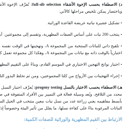
د) الاصطفاء بحسب الإخوة الأشقاء
full-sib selection
:
تُعرَّف الإخوة الأ
وباختصار يمكن تلخيص مراحلها كالآتي:
• تشكيل عشيرة نباتية عريضة القاعدة الوراثية.
• ينتخب 200 نبات على أساس الصفات المظهرية، وتقسم إلى مجموعتين: آباء؛ وأمات (أمهات) (
• تلقيح ذاتي للنباتات المنتخبة من المجموعة
A
، وتهجينها في الوقت نفسه 
اختبارياً بالوقت ذاته مع نباتات من المجموعة
A
، وهكذا كل مجموعة تعمل كمُخ
• اختبار نواتج التهجين الاختباري في الموسم القادم، وبناءً على التقييم المظهري للعائلات ينتق
• إجراء التهجينات بين الأزواج من كلتا المجموعتين، ومن ثم تخلط البذور النا
هـ) الاصطفاء بحسب الاختبار بالنسل
progeny testing
:
يُعرَّف اختبار النسل 
محدد من التلاقح، ويُعد وسيلة فعالة في التمييز بين الأفراد المتفوقة في صف
بأبسط مفاهيمه يعني زراعة عدد من نسل نبات معين منتخب في الجيل السابق
النباتات المرغوبة بناءً على كفاءة نسلها، ما يقلل من تأثير البيئة وخصوصا
الارتباط بين القيم المظهرية والوراثية للصفات الكمية: