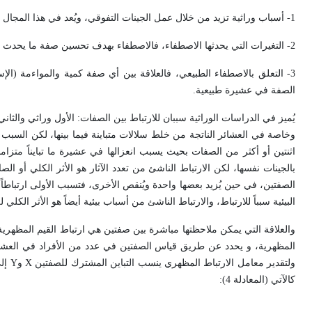
1- أسباب وراثية تزيد من خلال عمل الجينات التفوقي، ويُعد في هذا المجال تعدد آثار الجين أحد الخصائص الشائعة بين الجينات الرئيسة.
2- التغيرات التي يحدثها الاصطفاء، فالاصطفاء بهدف تحسين صفة ما يحدث تغييرات متزامنة في صفات أخرى لا تخضع للاصطفاء.
3- التعلق بالاصطفاء الطبيعي، فالعلاقة بين أي صفة كمية والمواءمة (ال
الصفة في عشيرة طبيعية.
يُميز في الدراسات الوراثية سببان للارتباط بين الصفات: الأول وراثي والثان
وخاصة في العشائر الناتجة من خلط سلالات متباينة فيما بينها، لكن السبب ال
اثنتين أو أكثر من الصفات بحيث يسبب انعزالها في عشيرة ما تبايناً متزامناً
بالجينات نفسها، لكن الارتباط الناشئ من تعدد الآثار هو الأثر الكلي أو 
الصفتين، في حين يُزيد بعضها واحدة ويُنقص الأخرى، فتسبب الأولى ارتباطاً موجبا
البيئية سبباً للارتباط، والارتباط الناشئ من أسباب بيئية أيضاً هو الأثر الكلي ل
والعلاقة التي يمكن ملاحظتها مباشرة بين صفتين هي ارتباط القيم المظهرية
المظهرية، و يحدد عن طريق قياس الصفتين في عدد من الأفراد في العشيرة. 
ولتقدير معامل الارتباط المظهري ينسب التباين المشترك للصفتين
X
و
Y
إلى
كالآتي (المعادلة 4):