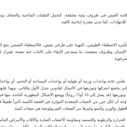
كانية العيش في ظروف بيئية مختلفة، كتحمل التقلبات المناخية والجفاف ومق
ة للإجهادات، كما تبدي مقدرة إنتاجية كافية.
تأثيره الاصطفاء الطبيعي، لكنهما على طرفي نقيض، فالاصطفاء الصنعي يتيح ل
الإنسان وظروف معيشته، ما يستدعي الإبقاء على كائنات حية معينة، فيترك لها
لمرغوبة.
قاس عادة بواحدات وزنية أو طولية أو بواحدات المساحة أو الحجم، أو بواحدات
 يخضع انعزالها وتوزيعها في الأنسال لقانوني مندل الأول والثاني، وبهذا فإنها ت
السلوك الوراثي للصفات الوصفية، بيد أنه يصعب تتبع انعزال عددٍ كبيرٍ منها وتوزيعها (قد يصل إلى 10 أو15 زوجاً) ووضع الأش
ُجد أن لكل جين من الجينات المتعددة المؤثرة في الصفة الكمية تأثيراً طفيفاً 
الطول والوزن والنمو وغيرها من الصفات الفيزيولوجية هي صفات كمية.
جة الحرارة والرطوبة والتسميد ومقاومة الأعشاب الضارة والآفات والأمراض النباتي
يتم