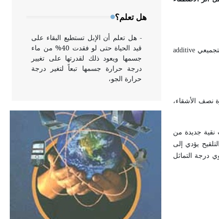
وخاصة في الواجهات
هل تعلم؟
- هل تعلم أن الإبل تستطيع البقاء على
قيد الحياة حتى لو فقدت 40% من ماء
التجميعي
additive
جسمها ويعود ذلك لقدرتها على تغيير
درجة حرارة جسمها تبعاً لتغير درجة
حرارة الجو،
ة نصف الأشقاء،
- هل تعلم أن أبقراط كتب في الطب
أربعة مؤلفات هي: الحكم، الأدلة، تنظيم
التغذية، ورسالته في جروح الرأس.
 نقية جديدة من
ويعود له الفضل بأنه حرر الطب من
تلقيح يؤدي إلى
الدين والفلسفة.
- هل تعلم أن المرجان إفراز حيواني
يتكون في البحر ويتركب من مادة
كربونات الكلسيوم، وهو أحمر أو شديد
الحمرة وهو أجود أنواعه، ويمتاز بكبر