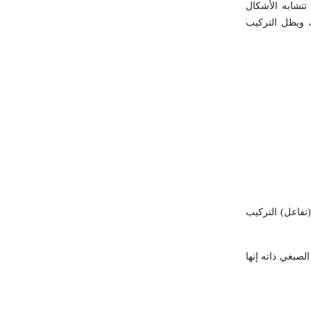
تتشابه الأشكال
، ويظل التركيب
 (تفاعل) التركيب
لصبغي ذاته إنها