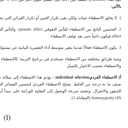
بالآتي:
1. لا يخلق الاصطفاء جينات ولكن يغير تكرار الجين أو تكرار القرائن التي تحمل تجمعات وراثية معينة.
2. التحسين الناتج من الاصطفاء للتأثير التفوقي
epistatic effect
، والتأثير ا
effect
فيكون دائماً حتى بعد توقف الاصطفاء.
3. يكون الاصطفاء فعالاً عندما يتغير متوسط أداء العشيرة النباتية عن مستواها الأصلي.
وثمة طرائق مختلفة من الاصطفاء تستخدم في برنامج التربية؛ كالاصطفاء 
والاصطفاء بحسب الاختبار بالنسل.
آ) الاصطفاء الفردي
individual selection
:
يؤدي هذا الاصطفاء إلى سلالة ن
صنف ما به درجة من الخلط. يصلح الاصطفاء الفردي لتحسين العشائر الطبي
التدهور والانعزال. وتعتمد سرعة الوصول إلى النقاوة الوراثية على مبدأ أن نسبة الخلط تنخفض بنسبة 50 % لمصلحة التم
homozygosity (H)
(المعادلة 1):