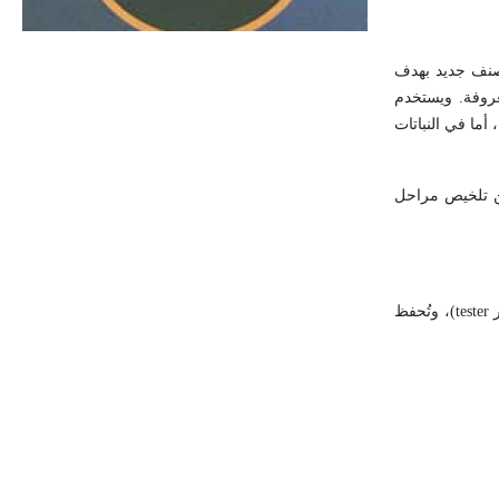
الحجم ويسمى الش
 لصنف جديد بهدف
عروفة. ويستخدم
أما في النباتات
كن تلخيص مراحل
tester
)، وتُحفظ