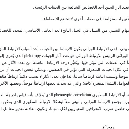
إسهام النسبي من النسل في الجيل الناتج) تعد العامل الأساسي المحدد للخصائص
ي بيئي. ففي الارتباط الوراثي يكون الارتباط بين الجينات أحد أسباب الارتباط ال
وراثي الرئيس للارتباط الوراثي هو تعدد آثار الجينات
pleiotropy
الذي يُعزى إلى
 في الصفات التي تؤثر فيها. وتُعبِّر درجة الارتباط الناشئة من تعدد الآثار عن
الصافي لكل الجينات المنعزلة التي تؤثر في الصفتين، ويمكن لبعض الجينات أن 
ً وتسبب الثانية ارتباطاً سالباً، لذا فإن تعدد الآثار لا يسبب دائماً ارتباطاً ظاهر
لعوامل البيئية المتغيرة كافة؛ والتي قد يحدث بعضها ارتباطاً موجباً، وبعضها الآخر ار
، أو الارتباط المظهري
phenotypic correlation
الذي يُعرَّف بأنه قياس لدرجة العلا
يجتمع الارتباط الوراثي والبيئي معاً ليشكلا الارتباط المظهري الذي يمكن م
 حاصل ضرب الانحرافين المعياريين لكل منهما، وتكون معادلة تقدير معامل ال