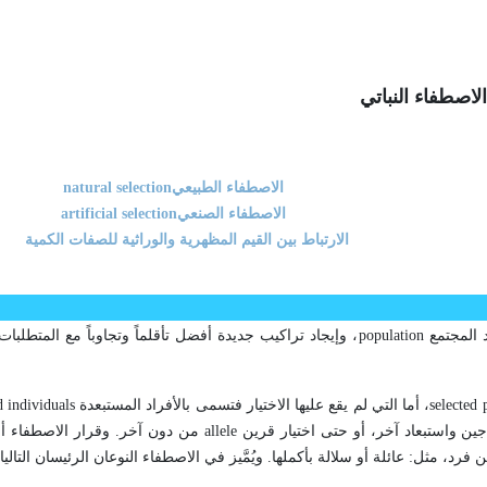
الاصطفاء النباتي
الاصطفاء الطبيعي
natural selection
الاصطفاء الصنعي
artificial selection
الارتباط بين القيم المظهرية والوراثية للصفات الكمية
د المجتمع
population
، وإيجاد تراكيب جديدة أفضل تأقلماً وتجاوباً مع المتطلبات 
selected 
، أما التي لم يقع عليها الاختيار فتسمى بالأفراد المستبعدة
d individuals
ين واستبعاد آخر، أو حتى اختيار قرين
allele
من دون آخر. وقرار الاصطفاء أو 
رد، مثل: عائلة أو سلالة بأكملها. ويُمَّيز في الاصطفاء النوعان الرئيسان التاليا