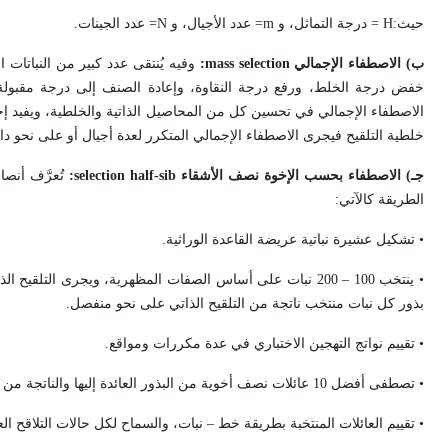
حيث:
H
= درجة التماثل، و
m
= عدد الأجيال، و
N
= عدد الجينات.
ب) الاصطفاء الإجمالي
mass selection
:
وفيه يُنتقى عدد كبير من النباتات 
خفض درجة الخلط، ورفع درجة النقاوة، وإعادة الصنف إلى درجة مقبولة م
الاصطفاء الإجمالي في تحسين كل من المحاصيل الذاتية والخلطية، ويفيد إجراؤه
خلطية التلقيح فيجرى الاصطفاء الإجمالي المتكرر لعدة أجيال أو على نحو دا
جـ) الاصطفاء بحسب الإخوة نصف الأشقاء
half-sib
selection
:
تُعرَّف أنص
الطريقة كالآتي:
• تشكيل عشيرة نباتية عريضة القاعدة الوراثية.
• ينتخب 100 – 200 نبات على أساس الصفات المظهرية، ويجرى التلقيح الذاتي للنباتات المختارة، في الوقت ذاته تُلقح كأب مذكر مع صنف اختباري (مُختبِر
بذور كل نبات منتخب ناتجة من التلقيح الذاتي على نحو منفصل.
• تقييم نواتج التهجين الاختباري في عدة مكررات ومواقع.
• تصطفى أفضل 10 عائلات نصف أخوية من البذور العائدة إليها والناتجة من التلقيح الذاتي لأفضل 10 نباتات.
• تقييم العائلات المنتخبة بطريقة خط – نبات، والسماح لكل حالات التلاقح الع