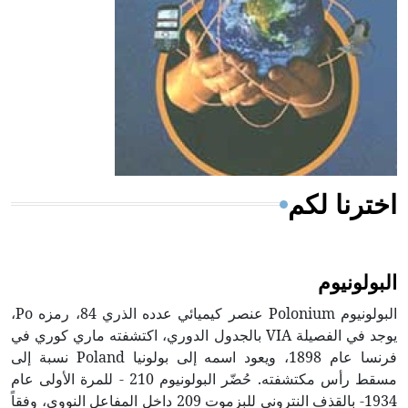
- هل تعلم أن المرجان إفراز حيواني يتكون في البحر ويتركب
من مادة كربونات الكلسيوم، وهو أحمر أو شديد الحمرة وهو
أجود أنواعه، ويمتاز بكبر الحجم ويسمى الش
اخترنا لكم
البولونيوم
البولونيوم Polonium عنصر كيميائي عدده الذري 84، رمزه Po،
يوجد في الفصيلة VIA بالجدول الدوري، اكتشفته ماري كوري في
فرنسا عام 1898، ويعود اسمه إلى بولونيا Poland نسبة إلى
مسقط رأس مكتشفته. حُضّر البولونيوم 210 - للمرة الأولى عام
1934- بالقذف النتروني للبزموت 209 داخل المفاعل النووي، وفقاً