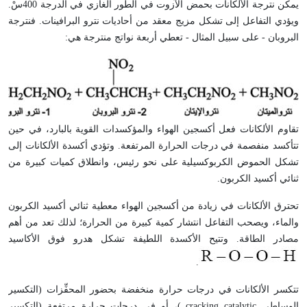
يمكن نترجة الألكانات بحمض الآزوت في الطور الغازي في الدرجة 400سْ.
ويؤدي التفاعل إلى تشكل مزيج معقد من أحاديات نترو البرافينات. فنترجة
البروبان - على سبيل المثال - تعطي أربعة نواتج منترجة هي:
تقاوم الألكانات فعل أكسجين الهواء والمؤكسدات القوية بالبارد، في حين
تتأكسد منفصمة في درجات الحرارة المرتفعة. وتؤدي أكسدة الألكانات إلى
تشكل الحموض الكربوكسيلية على نحو رئيس، وانطلاق كميات كبيرة من
ثنائي أكسيد الكربون.
تحترق الألكانات في زيادة من أكسجين الهواء معطية ثنائي أكسيد الكربون
والماء، ويصحب التفاعل انتشار كمية كبيرة من الحرارة؛ لذلك تعد من أهم
مصادر الطاقة. وتتيح الأكسدة اللطيفة تشكل هدرو فوق الأكاسيد
.
تتكسر الألكانات في درجات حرارة منخفضة بحضور المحفِّزات (التكسير
الوساطي
catalytic
cracking
)، أو في درجات حرارة مرتفعة (التكسير