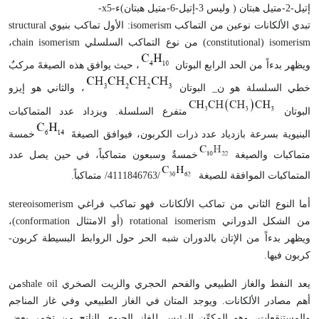
إتيل-2-متيل هبتان ( وليس 3-إتيل-6-متيل هبتان)ء-x5-
تبدي الألكانات نوعين من التماكب
isomerism
: الأول تماكب بنيوي
structural
(constitutional) isomerism
من نوع التماكب السلسلي
chain isomerism
،
ويظهر بدءاً من الحد الرابع البوتان
، حيث يوافق هذه الصيغةَ مركبٌ
خطي السلسلة هو ن_ البوتان
، والثاني هو إيزو
البوتان
متفرع السلسلة. ويزداد عدد المتماكبات
البنيوية بسرعة بازدياد عدد ذرات الكربون، فيوافق الصيغةَ
خمسة
متماكبات والصيغة
خمسةٌ وسبعون متماكباً، في حين يصل عدد
المتماكبات الموافقة للصيغة
/4111846763/ متماكباً.
أما النوع الثاني من تماكب الألكانات فهو تماكب فراغي
stereoisomerism
من الشكل الدوراني
rotational isomerism
(أو الامتثال
conformation
)،
ويظهر بدءاً من الإتان بالدوران شبه الحر حول الروابط البسيطة كربون-
كربون فيها.
يعد النفط والغاز الطبيعي والفحم الحجري والزيت الصخري
shale oil
من
أهم مصادر الألكانات. ويوجد المتان في الغاز الطبيعي وفي غاز المناجم
والمستنقعات، وهو المكوِّن الرئيس للغاز الحيوي الناتج من تخمر بعض