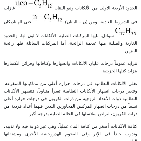
الحدود الأربعة الأولى من الألكانات ونيو البنتان
غازات
في الشروط العادية، ومن (ن - البنتان)
حتى الهبتاديكان
سوائل، تليها المركبات الصلبة. الألكانات لا لون لها، والحدود
الغازية والصلبة منها عديمة الرائحة، أما المركبات السائلة فلها رائحة
البنزين.
تتزايد عموماً درجات غليان الألكانات وانصهارها وكثافاتها وقرائن انكسارها
بتزايد كتلها الجزيئية.
تغلي الألكانات النظامية في درجات حرارة أعلى من مماكباتها المتفرعة.
وتتغير درجات انصهار الألكانات النظامية تغيراً متناوباً، فتنصهر الألكانات
النظامية ذوات الأعداد الزوجية من ذرات الكربون في درجات حرارة أعلى
نسبياً من درجات انصهار المركبين المجاورين اللذين فيهما أعداد فردية من
ذرات الكربون، لتراص سلاسلها في الحالة الصلبة بدرجة أكبر.
كثافة الألكانات أصغر من كثافة الماء عملياً، وهي غير ذوابة فيه ولا تذيبه،
وتذوب جيداً في الإتر وفي الفحوم الهدروجينية الأخرى ومشتقاتها