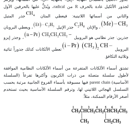
لجذور الألكيل عادة بالحرف
R
من
radical
، ويُدَلُّ عليها بالحرفين الأول
والثاني من أسمائها اللاتينية: فيعطي المتان
جذر المتيل
، والإتان
جذر الإتيل
، ويعطي البروبان
جذرين: جذر نظامي هو البروبيل
، وجذر إيزو
البروبيل
تعطي الألكانات كذلك جذوراً ثنائية
وثلاثية التكافؤ.
تشتق أسماء الألكانات المتفرعة من أسماء الألكانات النظامية الموافقة
لأطول سلسلة متصلة من ذرات الكربون وأكثرها تفرعاً (السلسلة
الأساسية)
parent chain
فيها مسبوقة بأسماء الفروع الجانبية مرتبة بحسب
التسلسل الهجائي اللاتيني لها، وترقم السلسلة الأساسية بحيث تستخدم
أصغر الأرقام الممكنة، مثلاً: