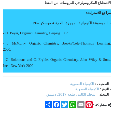
الاصطناع المكروبيولوجي للبروتينات من النفط.
مراجع للاستزادة:
- الموسوعة الكيميائية الموجزة، الجزء 4،موسكو 1967.
- H. Beyer, Organic Chemistry, Leipzig 1963.
- J. McMurry, Organic Chemistry, Brooks/Cole-Thomson Learning,
2000.
- G. Solomons and C. Fryhle, Organic Chemistry, John Wiley & Sons,
Inc., New York 2000.
- التصنيف :
الكيمياء العضوية
- النوع :
الكيمياء العضوية
- المجلد :
المجلد الثالث، طبعة 2017، دمشق
Share
Facebook
Twitter
WhatsApp
Email
Pinterest
مشاركة :