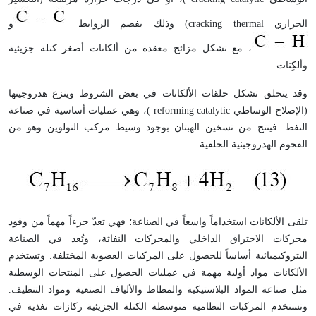
الحراري
thermal
cracking
) وذلك بفصم الروابط
و
، مع تشكل مزائج معقدة من ألكانات أصغر كتلة جزيئية
وألكِنات.
وقد يتحلق تشكل حلقات الألكانات في بعض الشروط وينزع هدروجينها
(الإصلاح الوساطي
catalytic
reforming
)، وهي عمليات أساسية في صناعة
النفط. فينتج من تسخين الهبتان بوجود وسيط مركب التولوين وهو من
الفحوم الهدروجينية الحلقية.
تلقى الألكانات استخداماً واسعاً في الصناعة؛ فهي تعدّ جزءاً مهماً من وقود
محركات الاحتراق الداخلي والمحركات النفاثة، وتُعد في الصناعة
البتروكيميائية أساساً للحصول على المركبات العضوية المختلفة. وتستخدم
الألكانات مواد أولية مهمة في عمليات الحصول على المنتجات الوسطية
مثل صناعة المواد البلاستيكية والمطاط والألياف الصنعية ومواد التنظيف.
وتستخدم المركبات النظامية متوسطة الكتلة الجزيئية ركازات تغذية في