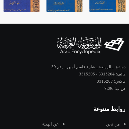
دمشق ـ الروضة ـ شارع قاسم أمين ـ رقم 39
هاتف: 3315204 - 3315205
فاكس: 3315207
ص.ب: 7296
روابط متنوعة
من نحن
عن الهيئة