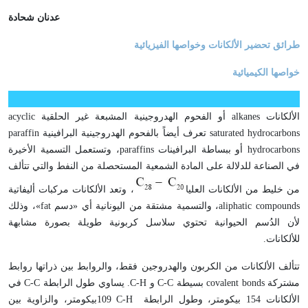
عدنان شحادة
طرائق تحضير الألكانات وخواصها الفيزيائية
خواصها الكيميائية
الألكانات
alkanes
أو الفحوم الهدروجينية المشبعة غير الحلقية
acyclic
saturated hydrocarbons
تعرف أيضاً بالفحوم الهدروجينية البرافينية
paraffin
hydrocarbons
أو ببساطة البرافينات
paraffins
، وتستعمل التسمية الأخيرة
في الصناعة للدلالة على المادة الشمعية المستحصلة من النفط والتي تتألف
من خليط من الألكانات العليا
، وتعد الألكانات مركبات أليفاتية
aliphatic compounds
، والتسمية مشتقة من اليونانية أي «دسم
fat
»، وذلك
لأن الدُسم الحيوانية تحتوي سلاسل كربونية طويلة بصورة مشابهة
للألكانات.
تتألف الألكانات من الكربون والهدروجين فقط، والروابط بين ذراتها روابط
مشتركة
covalent bonds
بسيطة
C-C
و
C-H
. يساوي طول الرابطة
C-C
في
الألكانات 154 بيكومتر، وطول الرابطة
C-H
109بيكومتر، والزاوية بين