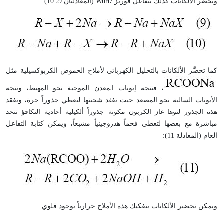
وتحضر الألكانات كذلك بتفاعل فورتز
Wurtz
(المعادلتان 9، 10):
كما تحضَّر الألكانات بالتحليل الكهربائي لأملاح الحموض الكربوكسيلية مثل
، فتتجه إيونات المعدن الموجبة نحو المهبط، وتتجه
الأيونات السالبة نحو المصعد حيث تفقد شحنتها لتعطي جذوراً حرة، وتفقد
هذه الجذور لتوها غاز الكربون مكونة جذوراً ألكيلية أحادية التكافؤ تتحد
مباشرة مع بعضها لتعطي فحماً هدروجينياً مشبعاً، ويمكن كتابة التفاعل
العام (المعادلة 11):
ويمكن تحضير الألكانات بتفكيك هذه الأملاح حرارياً بوجود قلوي.