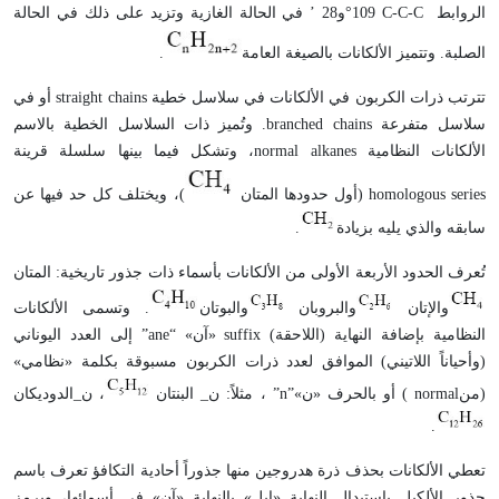
الروابط
C-C-C
109
°
و28 ’ في الحالة الغازية وتزيد على ذلك في الحالة
الصلبة. وتتميز الألكانات بالصيغة العامة
.
تترتب ذرات الكربون في الألكانات في سلاسل خطية
straight chains
أو في
سلاسل متفرعة
branched chains
. وتُميز ذات السلاسل الخطية بالاسم
الألكانات النظامية
normal alkanes
، وتشكل فيما بينها سلسلة قرينة
homologous series
(أول حدودها المتان
)، ويختلف كل حد فيها عن
سابقه والذي يليه بزيادة
.
تُعرف الحدود الأربعة الأولى من الألكانات بأسماء ذات جذور تاريخية: المتان
والإتان
والبروبان
والبوتان
. وتسمى الألكانات
النظامية بإضافة النهاية (اللاحقة)
suffix
«آن» “
ane
” إلى العدد اليوناني
(وأحياناً اللاتيني) الموافق لعدد ذرات الكربون مسبوقة بكلمة «نظامي»
(من
normal
) أو بالحرف «ن»”
n
” ، مثلاً: ن_ البنتان
، ن_الدوديكان
.
تعطي الألكانات بحذف ذرة هدروجين منها جذوراً أحادية التكافؤ تعرف باسم
جذور الألكيل باستبدال النهاية «إيل» بالنهاية «آن» في أسمائها، ويرمز