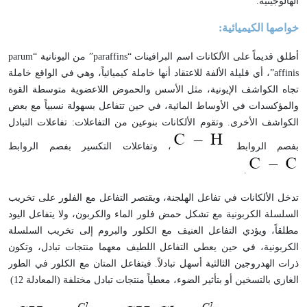
الهالوجينية.
خواصها الكيميائية:
أطلق قديماً على الألكانات اسم البرافينات “
paraffins
” من اليونانية “
parum
affinis
”، أي قليلة الألفة للاعتقاد أنها خاملة كيميائياً، وهي في الواقع خاملة
تجاه الكواشف الإيونية، مثل الأسس والحموض اللاعضوية متوسطة القوة
والمؤكسدات في الأوساط المائية، في حين تتفاعل بسهولة نسبياً مع بعض
الكواشف الأخرى. وتقوم الألكانات بنوعين من التفاعلات: تفاعلات التبادل
بفصم الروابط
، وتفاعلات التكسير بفصم الروابط
.
تدخل الألكانات في تفاعل الهلجنة، ويقتصر التفاعل مع الفلور على تخريب
السلسلة الكربونية مع تشكل حمض فلور الماء والكربون، ولا يتفاعل اليود
مطلقاً، ويؤدي التفاعل العنيف مع الكلور والبروم إلى تخريب السلسلة
الكربونية، في حين يعطي التفاعل اللطيف معهما منتجات تبادل، وتكون
ذرات الهدروجين الثالثية أسهل تبادلاً. فيتفاعل المتان مع الكلور في الطور
الغازي بالتسخين أو بتأثير الضوء، معطياً منتجات تبادل مختلفة (المعادلة 12)