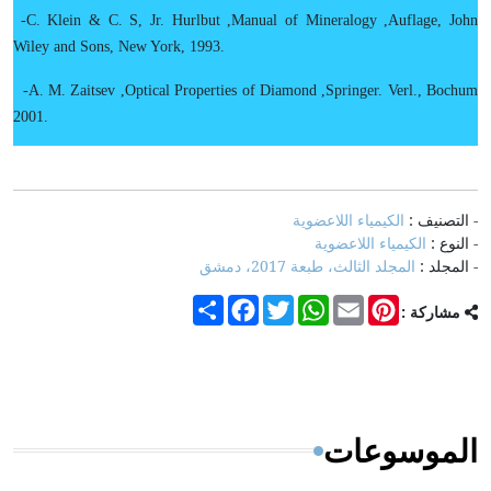
-
C. Klein
&
C. S, Jr. Hurlbut
,
Manual of Mineralogy
,
Auflage, John
Wiley and Sons, New York, 1993
.
-
A. M. Zaitsev
,
Optical Properties of Diamond
,
Springer. Verl., Bochum
2001
.
- التصنيف :
الكيمياء اللاعضوية
- النوع :
الكيمياء اللاعضوية
- المجلد :
المجلد الثالث، طبعة 2017، دمشق
Share
Facebook
Twitter
WhatsApp
Email
Pinterest
مشاركة :
الموسوعات