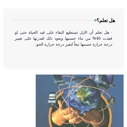
المعمار على بناء مداميكه وخاصة في الواجهات
هل تعلم؟
- هل تعلم أن الإبل تستطيع البقاء على قيد الحياة حتى لو
فقدت 40% من ماء جسمها ويعود ذلك لقدرتها على تغيير
درجة حرارة جسمها تبعاً لتغير درجة حرارة الجو،
- هل تعلم أن أبقراط كتب في الطب أربعة مؤلفات هي:
الحكم، الأدلة، تنظيم التغذية، ورسالته في جروح الرأس.
ويعود له الفضل بأنه حرر الطب من الدين والفلسفة.
- هل تعلم أن المرجان إفراز حيواني يتكون في البحر ويتركب
من مادة كربونات الكلسيوم، وهو أحمر أو شديد الحمرة وهو