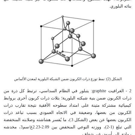
بنائه البلوري.
الشكل (2): نمط توزع ذرات الكربون ضمن الشبكة البلورية لمعدن الألماس
2 - الغرافيت
graphite
: يتبلور في النظام السداسي، ترتبط كل ذرة من
ذرات الكربون ضمن بنية شبكته البلورية؛ بثلاث ذرات كربون أخرى بروابط
كيميائية مشتركة متينة على امتداد سطوحه الأفقية نتيجة تقارب ذرات
الكربون من بعضها، وضعيفة في الاتجاه العمودي بسبب تباعد ذرات
الكربون بعضها عن بعض (الشكل 3)، ما يُفسر هشاشته وصلابته المنخفضة
التي تبلغ (1-2)، ووزنه النوعي المنخفض بين 2.09-2.23غ/سم3، مخدشه
رمادي إلى أسود، غير شفاف.