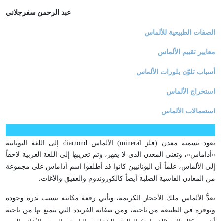
عبد الرحمن سفرجلاني
الصفات الطبيعية للألماس
معايير تقييم الألماس
أسباب تلوّن بلورات الألماس
استخراج الألماس
استعمالات الألماس
تعود تسمية معدن (فلز
mineral
) الألماس
diamond
إلى اللغة اليونانية
«أداماس»، وتعني المعدن الذي لا يقهر، وتم تعريبها إلى اللغة العربية لاحقاً
إلى الألماس، علماً أن اليونانيين كانوا قد أطلقوا اسم أداماس على مجموعة
من المعادن القاسية الصلبة أيضاً كالكوروندوم والعقيق والآغات.
يعدُّ الألماس ملك الأحجار الكريمة، وتأتي رفعة مكانته بسبب ندرة وجوده
وتوفره في الطبيعة من ناحية، ومن صفاته الفريدة التي يتمتع بها من ناحية