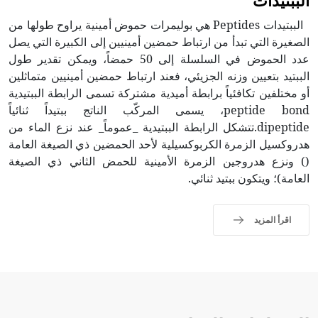
الببتيدات
الببتيدات Peptides هي بوليمرات حموض أمينية يراوح طولها من
الصغيرة التي تبدأ من ارتباط حمضين أمينيين إلى الكبيرة التي يصل
عدد الحموض في السلسلة إلى 50 حمضاً، ويمكن تقدير طول
الببتيد بتعيين وزنه الجزيئي، فعند ارتباط حمضين أمينيين متماثلين
أو مختلفين تكافئياً برابطة أميدية مشتركة تسمى الرابطة الببتيدية
peptide bond، يسمى المركّب الناتج ببتيداً ثنائياً
dipeptide.تتشكل الرابطة الببتيدية _عموماً_ عند نزع الماء من
هدروكسيل الزمرة الكربوكسيلية لأحد الحمضين ذي الصيغة العامة
() ونزع هدروجين الزمرة الأمينية للحمض الثاني ذي الصيغة
العامة)؛ ويتكون ببتيد ثنائي.
اقرأ المزيد