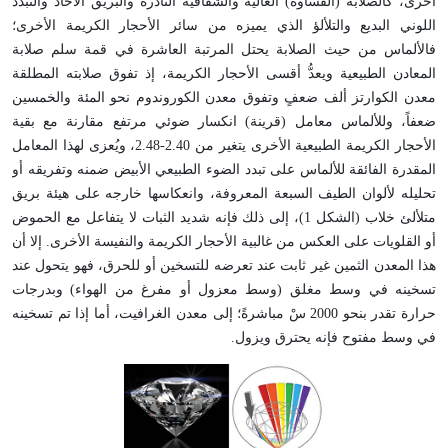
أخرى، كالصلابة (القساوة) العالية والشفافية النادرة والبريق الأخاذ والتبدد
اللوني البديع والتلألؤ الذي يميزه من سائر الأحجار الكريمة الأخرى؛
فالألماس من حيث الصلابة يحتل المرتبة العاشرة في قمة سلم صلابة
المعادن الطبيعية ويعدُّ أقسى الأحجار الكريمة، إذ تفوق صلابته المطلقة
معدن الكوارتز ألف ضعفٍ وتفوق معدن الكوروندوم نحو المئة والخمسين
ضعفاً، وللألماس معامل (قرينة) انكسار ضوئي مرتفع مقارنة مع بقية
الأحجار الكريمة الطبيعية الأخرى يتغير من 2.40-2.48، ويُعزى لهذا المعامل
المقدرة الفائقة للألماس على تبدد الضوء الطبيعي الأبيض ضمنه وتفريقه أو
تحليله لألوان الطيف السبعة المعروفة، وانعكاسها خارجه على هيئة بريق
متلألئ خلاب (الشكل 1)، إلى ذلك فإنه شديد الثبات لا يتفاعل مع الحموض
أو القلويات على العكس من غالبية الأحجار الكريمة والنفيسة الأخرى. إلا أن
هذا المعدن الثمين غير ثابت عند تعرضه للتسخين أو للحرق، فهو يتحول عند
تسخينه في وسط مغلق (وسط معزول أو مفرغ من الهواء) وبدرجات
حرارة تقدر بنحو 2000 سْ مباشرةً؛ إلى معدن الغرافيت، أما إذا تم تسخينه
في وسط مفتوح فإنه يحترق ويزول.