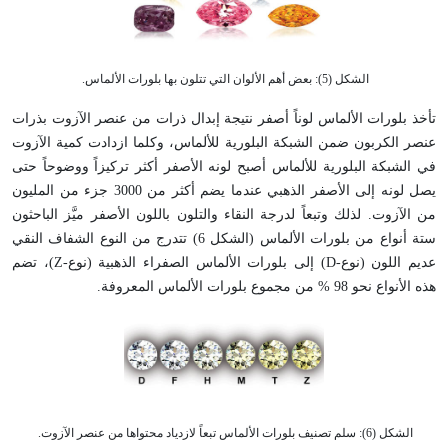
الشكل (5): بعض أهم الألوان التي تتلون بها بلورات الألماس.
تأخذ بلورات الألماس لوناً أصفر نتيجة إبدال ذرات من عنصر الآزوت بذرات
عنصر الكربون ضمن الشبكة البلورية للألماس، وكلما ازدادت كمية الآزوت
في الشبكة البلورية للألماس أصبح لونه الأصفر أكثر تركيزاً ووضوحاً حتى
يصل لونه إلى الأصفر الذهبي عندما يضم أكثر من 3000 جزء من المليون
من الآزوت. لذلك وتبعاً لدرجة النقاء والتلون باللون الأصفر ميَّز الباحثون
ستة أنواع من بلورات الألماس (الشكل 6) تتدرج من النوع الشفاف النقي
عديم اللون (نوع-
D
) إلى بلورات الألماس الصفراء الذهبية (نوع-
Z
)، تضم
هذه الأنواع نحو 98 % من مجموع بلورات الألماس المعروفة.
الشكل (6): سلم تصنيف بلورات الألماس تبعاً لازدياد محتواها من عنصر الآزوت.