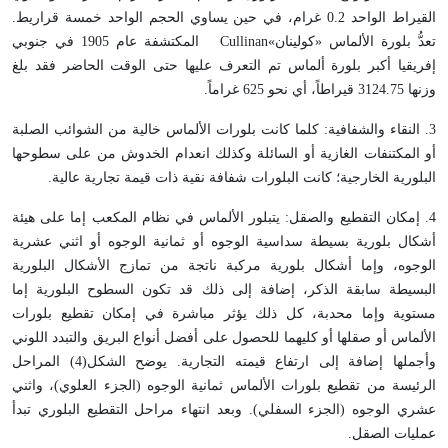
القيراط الواحد 0.2 غرام، في حين يساوي الحجم الواحد خمسة قراريط.
تعدُّ بلورة الألماس «كولينان»
Cullinan
المكتشفة عام 1905 في جنوبي
إفريقيا أكبر بلورة ألماس تم التعرف عليها حتى الوقت الحاضر فقد بلغ
وزنها 3124.75 قيراطاً، أي نحو 625 غراماً.
3. النقاء والشفافية: كلما كانت بلورات الألماس خالية من الشوائب الصلبة
أو المكتنفات الغازية أو السائلة وكذلك انعدام الخدوش من على سطوحها
البلورية الخارجية؛ كانت البلورات شفافة نقية ذات قيمة تجارية عالية.
4. إمكان التقطيع والصقل: يتبلور الألماس في نظام المكعب إما على هيئة
أشكال بلورية بسيطة سداسية الوجوه أو ثمانية الوجوه أو اثني عشرية
الوجوه، وإما أشكال بلورية مركبة ناتجة من تمازج الأشكال البلورية
البسيطة سابقة الذكر، إضافة إلى ذلك قد تكون السطوح البلورية إما
مستوية وإما محدبة، كل ذلك يؤثر مباشرة في إمكان تقطيع بلورات
الألماس أو صقلها أو كليهما للحصول على أفضل أنواع البريق والتبدد اللوني
وأجملها إضافة إلى ارتفاع قيمته التجارية. يوضح الشكل(4) المراحل
الرئيسة من تقطيع بلورات الألماس ثمانية الوجوه (الجزء العلوي)، واثني
عشري الوجوه (الجزء السفلي). وبعد انتهاء مراحل التقطيع البلوري تبدأ
عمليات الصقل.