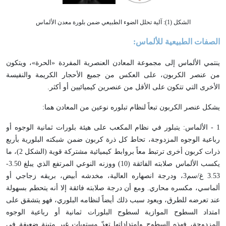
الشكل (1): آلية تحلل الضوء الطبيعي ضمن بلورة معدن الألماس
الصفات الطبيعية للألماس:
ينتمي الألماس إلى مجموعة المعادن العنصرية المفردة «الحرة»، ويتكون
من عنصر الكربون، على العكس من جميع الأحجار الكريمة والنفيسة
الأخرى التي تتكون على الأقل من عنصرين كيميائيين أو أكثر.
يشكل عنصر الكربون تبعاً لنظام تبلوره نوعين من المعادن هما:
1 - الألماس: يتبلور في نظام المكعب على هيئة بلورات ثمانية الوجوه أو
رباعية الوجوه المزدوجة، تحاط كل ذرة كربون ضمن شبكته البلورية بأربع
ذرات كربون أخرى ترتبط معاً بروابط كيميائية مشتركة قوية (الشكل 2)، ما
يكسب الألماس صلابته الفائقة (10) ووزنه النوعي المرتفع الذي يبلغ 3.50-
3.53 غ/سم3، ودرجة انصهاره العالية، مخدشه أبيض، بريقه زجاجي أو
ألماسي، مكسره محاري. ومع أن درجة صلابته فائقة إلا أنه يتحطم بسهولة
عند تعرضه للطرق، ويعود سبب ذلك أيضاً لنظامه البلوري، فهو يتشقق على
امتداد السطوح الموازية لسطوح البلورات ثمانية أو رباعية الوجوه
المزدوجة، فهذه السطوح وامتداداتها تعدّ مستويات غير متينة ضعيفة في