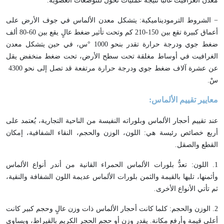
معدن الغرافيت غالباً نتيجة عمليات تحول للتوضعات العضوية.
− الشروط الترموديناميكية: يتشكل معدن الألماس في جوف الأرض على
أعماق كبيرة تقع بين 150-210 كم وتحت تأثير ضغط عالٍ يقع بين 60-80 ألف
ضغط جوي ودرجة حرارة تقدر بنحو 1000 °س، في حين يتشكل معدن
الغرافيت في أوساط مغلقة تحت سطح الأرض، تحت ضغط منخفض يقل
عن عشرة آلاف ضغط جوي ودرجة حرارة مرتفعة قد تصل إلى نحو 4300
سْ.
معايير تقييم الألماس:
عند تقييم أحجار الألماس وبلوراته النفيسة من الناحية التجارية، يُعتمد على
أربع خصائص رئيسة هي: اللون، الوزن والحجم، النقاء الشفافية، إمكان
القطع والصقل.
1. اللون: تعدُّ بلورات الألماس الحمراء القانية من أندر أنواع الألماس
وأثمنها، تليها بالقيمة والثمن بلورات الألماس عديمة اللون الشفافة والنقية،
ثم تأتي الأنواع الأخرى.
2. الوزن والحجم: كلما كانت أحجار الألماس ذات وزن عالٍ وحجم كبير كانت
أعلى قيمة وأرفع مكانة. يقدر وزن أو حجم الحجر الكريم بالقيراط، ويساوي