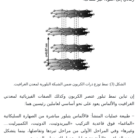
الشكل (3): نمط توزع ذرات الكربون ضمن الشبكة البلورية لمعدن الغرافيت.
إن تباين نمط تبلور عنصر الكربون وكذلك الصفات الفيزيائية لمعدني
الغرافيت والألماس يعود على نحو أساسي لعاملين رئيسين هما:
− طبيعة عمليات المنشأ: فالألماس يتبلور مباشرة من الصهارة السليكاتية
«الماغما» فوق قاعدية التركيب «البيريدوتيت، الدونيت، الكمبيرليت....
وغيرها» وفي المراحل الأولى من مراحل تبردها وتفاضلها، بينما يتشكل