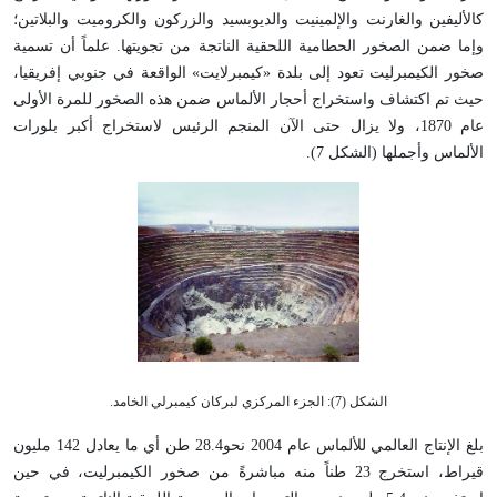
كالأليفين والغارنت والإلمينيت والديوبسيد والزركون والكروميت والبلاتين؛
وإما ضمن الصخور الحطامية اللحقية الناتجة من تجويتها. علماً أن تسمية
صخور الكيمبرليت تعود إلى بلدة «كيمبرلايت» الواقعة في جنوبي إفريقيا،
حيث تم اكتشاف واستخراج أحجار الألماس ضمن هذه الصخور للمرة الأولى
عام 1870، ولا يزال حتى الآن المنجم الرئيس لاستخراج أكبر بلورات
الألماس وأجملها (الشكل 7).
الشكل (7): الجزء المركزي لبركان كيمبرلي الخامد.
بلغ الإنتاج العالمي للألماس عام 2004 نحو28.4 طن أي ما يعادل 142 مليون
قيراط، استخرج 23 طناً منه مباشرةً من صخور الكيمبرليت، في حين