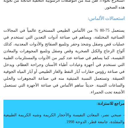
استخرج نحو5.4 طن منه من التوضعات الرسوبية اللحقية الناتجة من تجوية
هذه الصخور.
استعمالات الألماس:
يستعمل 75-80 % من الألماس الطبيعي المستخرج عالمياً في المجالات
الصناعية المختلفة، ويساهم في صناعة أدوات التعدين التي تستخدم في
عمليات قص وصقل وشحذ وحفر وتلميع الصفائح والأدوات المعدنية، كذلك
ألواح الزجاج والكتل الصخرية وقص وصقل وتلميع المجوهرات والمعادن
النفيسة، كما يساهم في صناعة عدد كبير من الأدوات والمستلزمات الطبية
التي تستخدم في أجهزة وعيادات أطباء الأسنان وجراحة العظام، ويدخل
في صناعة رؤوس حفارات آبار النفط والغاز الطبيعي أو آبار المياه الجوفية
العميقة. وتستعمل النسبة المتبقية منه في صناعة المجوهرات والحلي
والساعات الثمينة. حديثاً ساهم الألماس في صناعة الأجهزة التي تستعمل
الأشعة تحت الحمراء.
مراجع للاستزادة:
- صبحي نصر، المعادن النفيسة والأحجار الكريمة وشبه الكريمة الطبيعية
والمقلدة، جامعة قطر، الدوحة 1998.