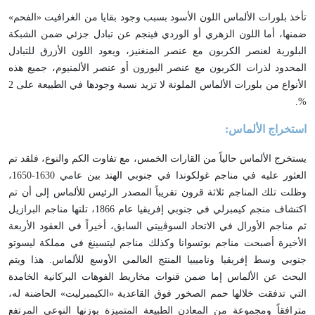
تأخذ بلورات الألماس اللون الأسود بسبب وجود بقايا من الغرافيت «الفحم»
ضمنها، أما اللون الزهري أو الوردي فينجم عن تبادل جزئي ضمن الشبكة
البلورية لعنصر الكربون مع عنصر المنغنيز، ويعود اللون الأزرق للتبادل
المحدود لذرات الكربون مع عنصر البورون أو عنصر الألمنيوم، جميع هذه
الأنواع من بلورات الألماس الملونة لا تزيد نسبة وجودها في الطبيعة على 2
%.
استخراج الألماس:
يستخرج الألماس حالياً من القارات الخمس، مع تفاوت الكم والنوع، فلقد تم
العثور عليه في مناجم غولكوندا في جنوبي الهند بين عامي 1630-1650،
وظلت تلك المناجم ثلاثة قرون تقريباً المصدر الرئيس للألماس إلى أن تم
اكتشاف منجم كيمبرلي في جنوبي إفريقيا عام 1866، تلتها مناجم البرازيل
ثم مناجم الأورال في الاتحاد السوﭬييتي السابق، أخيراً في العقود الأربعة
الأخيرة أصبحت مناجم بوتسوانا وكذلك مناجم ليتسينغ في مملكة ليسوتو
جنوبي وسط إفريقيا وناميبيا المنتج العالمي الأوسع للألماس. هذا ويتم
البحث عن الألماس إما ضمن قنوات مخاريط الفوهات البركانية الخامدة
التي تدفقت خلالها حمم الصخور فوق القاعدية «الكيمبرليت» الحاضنة له،
مترافقاً ومجموعة من المعادن الطبيعة المتميزة بوزنها النوعي المرتفع