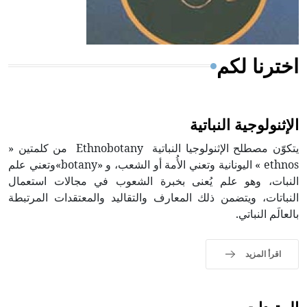
أجود أنواعه، ويمتاز بكبر الحجم ويسمى الش
اخترنا لكم
الإثنولوجية النباتية
يتكوّن مصطلح الإثنولوجيا النباتية Ethnobotany من كلمتين «
ethnos » اليونانية وتعني الأُمة أو الشعب، و «botany»وتعني علم
النبات، وهو علم يُعنى بخبرة الشعوب في مجالات استعمال
النباتات، ويتضمن ذلك المعارف والتقاليد والمعتقدات المرتبطة
بالعالَم النباتي.
اقرأ المزيد