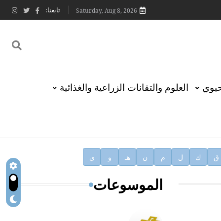
تابعنا:
Saturday, Aug 8, 2026
حيوي
العلوم والتقانات الزراعية والغذائية
ق
ك
ل
م
ن
هـ
و
ي
الموسوعات