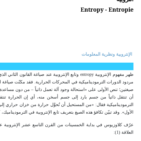
Entropy - Entropie
الإنتروبية ونظرية المعلومات
ظهر مفهوم الإنتروبية
entropy
وتابع الإنتروبية عند صياغة القانون الثاني الذي
مردود الدورات الترموديناميكية في المحركات الحرارية. فقد مكنّت صياغة ا
صيغتين؛ تنص الأولى على «استحالة وجود آلة تعمل ذاتياً – من دون مساعد
أن تنتقل ذاتياً من جسم بارد إلى جسم أسخن منه، أي إن الحرارة تنتقل 
الترموديناميكية فقال: «من المستحيل أن تُحوَّل حرارة من خزان حراري إلى
الأول». وقد تبيّن تكافؤ هذه الصيغ بتعريف تابع الإنتروبية في الترمودينام
عرّف كلاوزيوس في بداية الخمسينات من القرن التاسع عشر الإنتروبية عل
العلاقة (1):