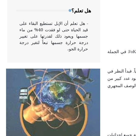
وخاصة في الواجهات
هل تعلم؟
- هل تعلم أن الإبل تستطيع البقاء على
قيد الحياة حتى لو فقدت 40% من ماء
جسمها ويعود ذلك لقدرتها على تغيير
درجة حرارة جسمها تبعاً لتغير درجة
حرارة الجو،
K
o
/
J
في الجملة
- هل تعلم أن أبقراط كتب في الطب
لتزمان عام 1870 إلى تعريف الإنتروبية إحصائياً. فبدأ النظر في
أربعة مؤلفات هي: الحكم، الأدلة، تنظيم
ود عدد كبير من
التغذية، ورسالته في جروح الرأس.
بالوصف المجهري
ويعود له الفضل بأنه حرر الطب من
الدين والفلسفة.
- هل تعلم أن المرجان إفراز حيواني
يتكون في البحر ويتركب من مادة
كربونات الكلسيوم، وهو أحمر أو شديد
الحمرة وهو أجود أنواعه، ويمتاز بكبر
ة جميع إحداثيات