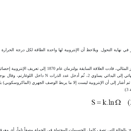
في نهاية التحول. ويلاحظ أن الإنتروبية لها واحدة الطاقة لكل درجة الحرارة
مع ظهور النظرية الحركية للغازات التي هي النموذج الميكانيكي لسلوك الغاز المثالي، قادت العلاقة السابقة بو
ساوي 2، ثُم أدخل عدد الذرات
N
داخل اللوغارتم، وقال بوج
ثم أشار إلى أن الإنتروبية ليست إلا ما يربط الوصف الجهري (الماكروسكوبي) 
:
m
: بالحالة التي تصف كامل الجسيمات المحتواة في الجملة وصفاً تاماً، أي معرف