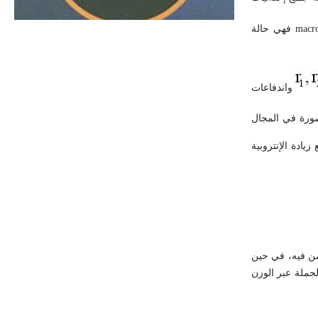
الحجم ويسمى الش
macro
فهي حالة
واندفاعات
رة في المجال
زيادة الإنتروبية
من فيه، في حين
لجملة عبر الوزن