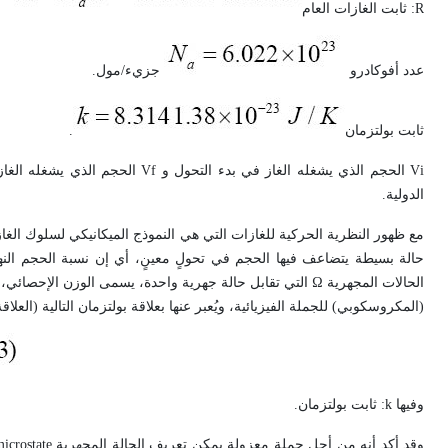
R
: ثابت الغازات العام
عدد أفوكادرو
جزيء/مول.
ثابت بولتزمان
.
i
V
الحجم الذي يشغله الغاز في بدء التحول و
f
V
الحجم الذي يشغله الغاز 
الدولية.
حالة بسيطة يتضاعف فيها الحجم في تحولٍ معينٍ، أي إن نسبة الحجم النهائي إلى البدائي ي
الحالات المجهرية
Ω
التي تقابل حالة جهرية واحدة، يسمى الوزن الإحصائي، 
(المكروسكوبي) للجملة الفيزيائية، ويُعبر عنها بعلاقة بولتزمان التالية (العلاقة 3)
وفيها
k
: ثابت بولتزمان.
وقد أكد أنه من أجل جملة معزولة يمكن تعريف الحالة المجهرية
icrostate