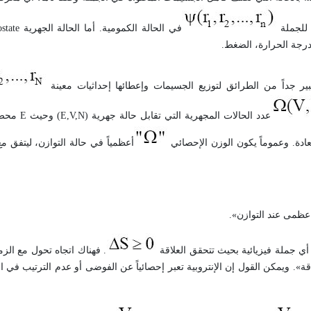
ي للجملة
في الحالة الكمومية. أما الحالة الجهرية
state
درجة الحرارة، الضغط.
ير جداً من الطرائق لتوزيع الجسيمات وإعطائها إحداثيات معينة
عدد الحالات المجهرية التي تقابل حالة جهرية (
E,V,N
) وحيث
E
محصو
ادة. وعموماً يكون الوزن الإحصائي
أعظمياً في حالة التوازن، ليتفق مع 
ة عظمى عند التوازن».
 أي جملة فيزيائية بحيث تتحقق العلاقة
. فهناك اتجاه تحول مع الز
قة». ويمكن القول إن الإنتروبية تعبر إحصائياً عن الفوضى أو عدم الترتيب في ا