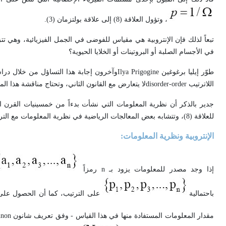
، وتؤول العلاقة (8) إلى علاقة بولتزمان (3).
تبعاً لذلك فإن الإنتروبية هي مقياس للفوضى في الجمل الفيزيائية، وهي تت
في الأجسام الصلبة أو البروتينات أو الخلايا الحيوية؟
طوّر إيليا برغوغين
Ilya Prigogine
وآخرون إجابة هذا التساؤل من خلال دراس
اللاترتيب
disorder-order
لا يتعارض مع القانون الثاني، وتحتاج مناقشة هذا ال
جدير بالذكر أن نظرية المعلومات التي نشأت بدءاً من خمسينيات القرن 
للعلاقة (8)، وتتشابه بعض المعالجات الرياضية في نظرية المعلومات مع الترموديناميك الإحصائي، عبر تعريف الإنتروبية.
الإنتروبية ونظرية المعلومات:
إذا وجد مصدر للمعلومات يزود بـ
n
رمزاً
باحتمالية
على الترتيب، كما أن الحصول عل
مقدار المعلومات المستفادة منها في هذا القياس - وفق تعريف شانون
nnon