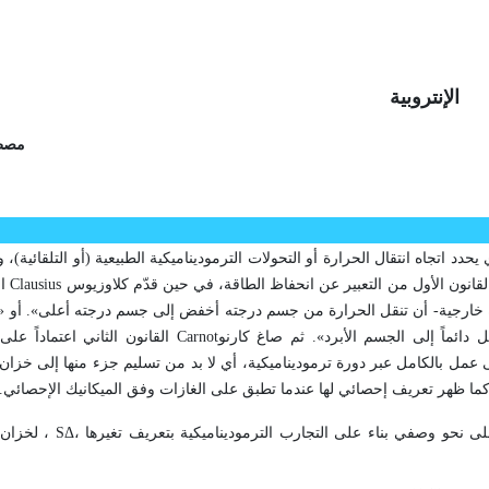
الإنتروبية
مصطف
 يحدد اتجاه انتقال الحرارة أو التحولات الترموديناميكية الطبيعية (أو التلقائية)،
لقانون الأول من التعبير عن انحفاظ الطاقة، في حين قدّم كلاوزيوس
Clausius
ال
ة خارجية- أن تنقل الحرارة من جسم درجته أخفض إلى جسم درجته أعلى». أو «ل
دائماً إلى الجسم الأبرد». ثم صاغ كارنو
Carnot
القانون الثاني اعتماداً عل
 عمل بالكامل عبر دورة ترموديناميكية، أي لا بد من تسليم جزء منها إلى خزا
يك، كما ظهر تعريف إحصائي لها عندما تطبق على الغازات وفق الميكانيك الإحصائي.
ى نحو وصفي بناء على التجارب الترموديناميكية بتعريف تغيرها ،
Δ
S
، لخزان