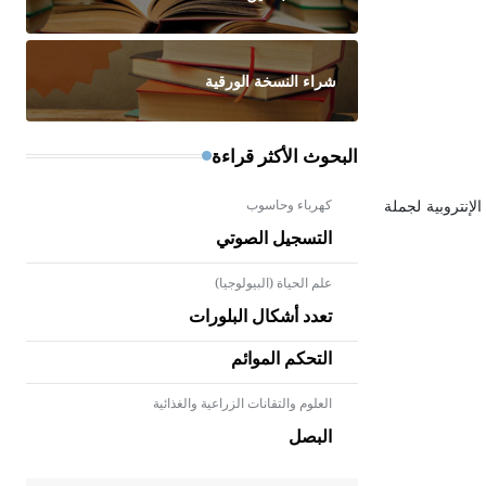
شراء النسخة الورقية
البحوث الأكثر قراءة
كهرباء وحاسوب
لإنتروبية لجملة
التسجيل الصوتي
علم الحياة (البيولوجيا)
تعدد أشكال البلورات
التحكم الموائم
العلوم والتقانات الزراعية والغذائية
- هل تعلم أن الأبلق نوع من الفنون
الهندسية التي ارتبطت بالعمارة
البصل
الإسلامية في بلاد الشام ومصر خاصة،
حيث يحرص المعمار على بناء مداميكه