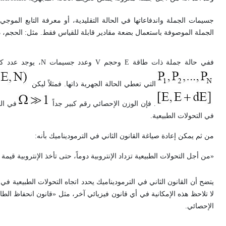
جسيمات الجملة واندفاعاتها في الحالة التقليدية، أو معرفة التابع الموج
الجملة الموصوفة باستعمال بضعة مقادير قابلة للقياس فقط. مثل: الحجم، 
ففي حالة جملة ذات طاقة
E
وحجم
V
وعدد جسيمات
N
، يوجد عدد كب
التي تعطي الحالة الجهرية ذاتها. فمثلاً ليكن
. فإن الوزن الإحصائي رقم كبير جداً
في الع
في التحولات الطبيعية.
من ثم يمكن إعادة صياغة القانون الثاني في الترموديناميك بأنه:
«من أجل التحولات الطبيعية تزداد الإنتروبية دوماً، حتى تأخذ الإنتروبية قيم
يتضح أن القانون الثاني في الترموديناميك يحدد اتجاه التحولات الطبيعية في
لا تلاحظ هذه الإمكانية في أي قانون فيزيائي آخر، مثل «قانون انحفاظ الطا
الإحصائي.