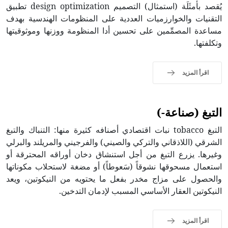
يُقصد بأمثَلَة (استمثال) التصميم design optimization تطبيق
التقنيات والخوارزميات العددية على المنظومات الهندسية بهدف
مساعدة المصمِّمين على تحسين أدا المنظومة ووزنها وموثوقيتها
وتكلفتها.
اقرأ المزيد
التبغ (صناعة-)
التبغ tobacco نبات اقتصادي أصنافه كثيرة منها: التنباك والتبغ
الشرقي (اللاذقاني والتركي والصيني) والفرجيني والمريلند والبرلي
وغيرها. يزرع التبغ من أجل استنشاق دخان أوراقه المحترقة أو
استعمال مسحوقها نشوقاً (سَعوطاً) أو مضغة لاستحلاب مكوناتها
والحصول على مزاج مخدر بفعل ما يحتويه من النيكوتين، ويعد
النيكوتين العقار الأساسي المسبب لإدمان التدخين.
اقرأ المزيد