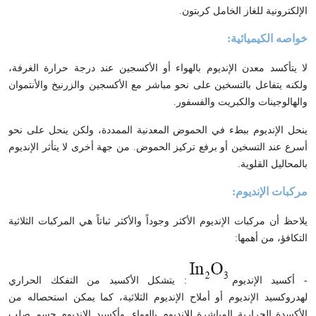
الإلكترونية للغاز الخامل كربتون.
خواصه الكيميائية:
لا يتأكسد معدن الإنديوم بالهواء أو الأكسجين عند درجة حرارة الغرفة،
ولكنه يتفاعل بالتسخين على نحو مباشر مع الأكسجين والزرنيخ والأنتموان
والهالوجينات والكبريت والفسفور.
ينحل الإنديوم ببطء في الحموض المعدنية الممددة، ولكن ينحل على نحو
أسرع عند التسخين أو برفع تركيز الحموض. من جهة أخرى لا يتأثر الإنديوم
بالمحاليل القلوية.
مركبات الإنديوم:
يلاحظ أن مركبات الإنديوم الأكثر وجوداً والأكثر ثباتاً هي المركبات الثلاثية
التكافؤ، من أهمها:
- أكسيد الإنديوم
: يتشكل الأكسيد من التفكك الحراري
لهدروكسيد الإنديوم أو أملاح الإنديوم الثلاثية، كما يمكن استحصاله من
الأكسدة الحرارية المباشرة للإنديوم بالهواء. وأكسيد الإنديوم جسم صلب