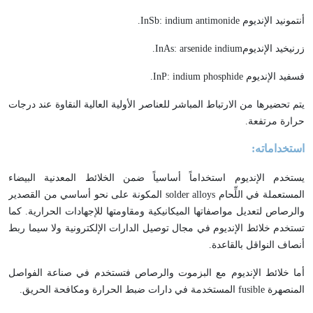
أنتمونيد الإنديوم
indium antimonide
:
InSb
.
زرنيخيد الإنديوم
indium
arsenide
:
InAs
.
فسفيد الإنديوم
indium phosphide
:
InP
.
يتم تحضيرها من الارتباط المباشر للعناصر الأولية العالية النقاوة عند درجات
حرارة مرتفعة.
استخداماته:
يستخدم الإنديوم استخداماً أساسياً ضمن الخلائط المعدنية البيضاء
المستعملة في اللِّحام
solder alloys
المكونة على نحو أساسي من القصدير
والرصاص لتعديل مواصفاتها الميكانيكية ومقاومتها للإجهادات الحرارية. كما
تستخدم خلائط الإنديوم في مجال توصيل الدارات الإلكترونية ولا سيما ربط
أنصاف النواقل بالقاعدة.
أما خلائط الإنديوم مع البزموت والرصاص فتستخدم في صناعة الفواصل
المنصهرة
fusible
المستخدمة في دارات ضبط الحرارة ومكافحة الحريق.