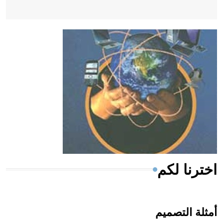
- هل تعلم أن أبقراط كتب في الطب أربعة مؤلفات هي:
الحكم، الأدلة، تنظيم التغذية، ورسالته في جروح الرأس.
ويعود له الفضل بأنه حرر الطب من الدين والفلسفة.
- هل تعلم أن المرجان إفراز حيواني يتكون في البحر ويتركب
من مادة كربونات الكلسيوم، وهو أحمر أو شديد الحمرة وهو
أجود أنواعه، ويمتاز بكبر الحجم ويسمى الش
اخترنا لكم
أمثلة التصميم