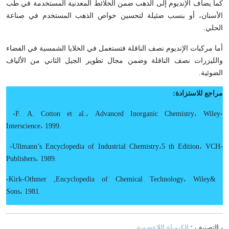
كما يضاف الإنديوم إلى الذهب ضمن الخلائط المعدنية المستخدمة في طب
الأسنان، أو بنسب ضئيلة لتحسين خواص الذهب المستخدم في صناعة
الحلي.
أما مركبات الإنديوم نصف الناقلة فتستعمل في الخلايا الشمسية في الفضاء
والليزرات نصف الناقلة وضمن مجال تطوير الجيل الثاني من الألياف
الضوئية.
مراجع للاستزادة:
-
F. A. Cotton et al
.
،
Advanced Inorganic Chemistry
،
Wiley-
Interscience
،
1999
.
-
Ullmann’s Encyclopedia of Industrial Chemistry
،
5
th
Edition
،
VCH-
Publishers
،
1989
.
-
Kirk-Othmer
,
Encyclopedia of Chemical Technology
،
Wiley
&
Sons
،
1981
.
- التصنيف :
الكيمياء اللاعضوية