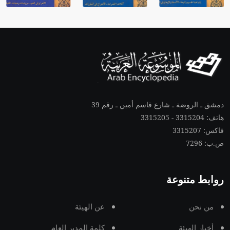
دمشق ـ الروضة ـ شارع قاسم أمين ـ رقم 39
هاتف: 3315204 - 3315205
فاكس: 3315207
ص.ب: 7296
روابط متنوعة
من نحن
عن الهيئة
أخبار الهيئة
كلمة المدير العام