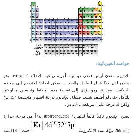
خواصه الفيزيائية:
الإنديوم معدن أبيض فضي ذو بنية بلّورية رباعية الأضلاع
tetragonal
وهو
معدن لدن جدًا قابل للطرق والسحب. يمكن إضافة الإنديوم إلى معظم
الخلائط المعدنية، وهو يؤدي إلى تقسية هذه الخلائط وتحسين مقاومتها
للتأكل حتى لو أضيف بنسب ضئيلة. للإنديوم درجة انصهار منخفضة 157 سْ
ولكن له درجة غليان مرتفعة 2072 سْ.
يصبح الإنديوم ناقلاً فائقاً للكهرباء
superconductor
بدءاً من درجة حرارة
(-269.78 سْ)، بنيته الإلكترونية
حيث [
Kr
] البنية