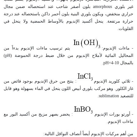
غير بلوري
amorphous
بلون أصفر شاحب عند استحصاله ضمن مجال
حراري منخفض، ويكون بلوري البنية بلون أحمر داكن باستحصاله عند درجة
حرارة مرتفعة. ينحل أكسيد الإنديوم بالأوساط الحمضية ولا ينحل في
القلويات.
- ماءات الإنديوم:
يتم ترسيب ماءات الإنديوم بدءاً من
المحاليل المائية لأملاح الإنديوم من خلال ضبط درجة الحموضة (
pH
)
بالمجال
pH=4-10
.
- ثلاثي كلوريد الإنديوم
: ينتج من حرق الإنديوم بوجود فائض من
غاز الكلور. وهو مركب بلوري أبيض اللون ينحل في الماء بسهولة وهو قابل
للتصعيد
sublimation
.
- أورتو بورات الإنديوم
: يحضر بصهر مزيج من أكسيد البور مع
ماءات الإنديوم.
من أهم مركبات الإنديوم أيضاً أنصاف النواقل التالية: