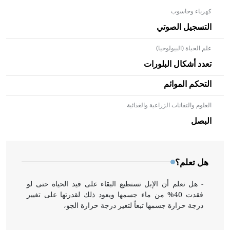
كهرباء وحاسوب
التسجيل الصوتي
علم الحياة (البيولوجيا)
تعدد أشكال البلورات
التحكم الموائم
العلوم والتقانات الزراعية والغذائية
- هل تعلم أن الأبلق نوع من الفنون الهندسية التي ارتبطت
بالعمارة الإسلامية في بلاد الشام ومصر خاصة، حيث يحرص
البصل
المعمار على بناء مداميكه وخاصة في الواجهات
هل تعلم؟
- هل تعلم أن الإبل تستطيع البقاء على قيد الحياة حتى لو
فقدت 40% من ماء جسمها ويعود ذلك لقدرتها على تغيير
درجة حرارة جسمها تبعاً لتغير درجة حرارة الجو،