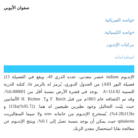
صفوان الأيوبي
خواصه الفيزيائية
خواصه الكيميائية
مركبات الإنديو
م
استخداماته
الإنديوم
indium
عنصر معدني، عدده الذري 49، ويقع في الفصيلة 13(
فصيلة البور
AIII
) من الجدول الدوري، يُرمز له بالرمز
In
، كتلته الذرية
النسبية
A=114.82
. يوجد في قشرة الأرض بنسبة أقل من 0،000001%،
وقد تم اكتشافه عام 1863م من قبل
F. Reich
و
T
.
H. Richter
الألمانيين
حيث بيّنت التحاليل وجود نظيرين طبيعيين له هما:
)
%95.72
In(
115 و
In
113
(%4.28)
. يُستخرج الإنديوم من خاماته
ores
ولا سيما السفاليريت
sphalerite
حيث يمكن أن يوجد بنسبة تصل إلى 0.1%، وينتج الإنديوم عن
معالجة بقايا استحصال معدن الزنك.