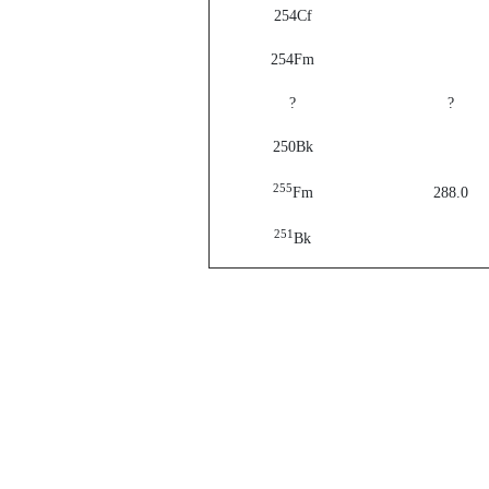
254Cf
254Fm
?
?
250Bk
255
Fm
288.0
251
Bk