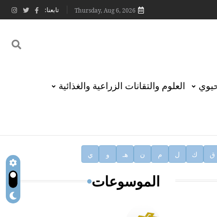
تابعنا:
Thursday, Aug 6, 2026
حيوي
العلوم والتقانات الزراعية والغذائية
ق
ك
ل
م
ن
هـ
و
ي
الموسوعات