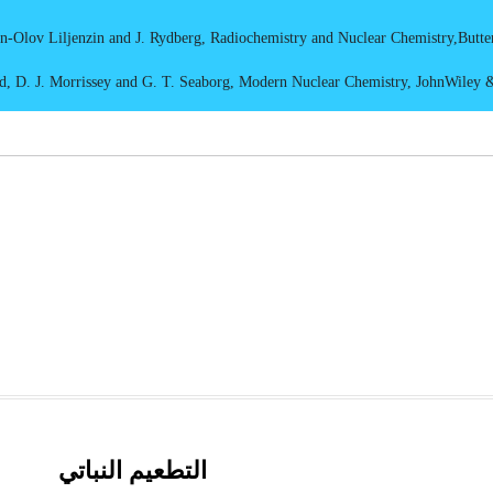
an-Olov Liljenzin and J. Rydberg, Radiochemistry and Nuclear Chemistry,Butt
d, D. J. Morrissey and G. T. Seaborg, Modern Nuclear Chemistry, JohnWiley &
التطعيم النباتي