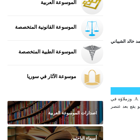
الموسوعة العربية
الموسوعة القانونية المتخصصة
د خالد الشيباني
الموسوعة الطبية المتخصصة
موسوعة الآثار في سوريا
الأينشتاينيوم einsteinium معدن ينتمي إلى زمرة الأكتينيوم (الأكتينيدات)، رمزه Es، وعدده الذري 99. اكتشفه الكيميائي الأمريكي ألبرت جيورسو A. Ghiorso. وزملاؤه في
ية، وهو يقع بعد عنصر
اصدارات الموسوعة العربية
أسماء الباحثين