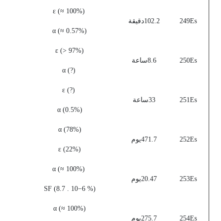
(ε (≈ 100%
249Es
102.2دقيقة
(α (≈ 0.57%
(%ε (> 97
250Es
8.6ساعة
(?) α
(?) ε
251Es
33ساعة
(%α (0.5
(%α (78
252Es
471.7يوم
(%ε (22
(%α (≈ 100
253Es
20.47يوم
(% SF (8.7 . 10−6
(%α (≈ 100
254Es
275.7يوم