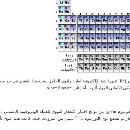
] حيث يدل الرمز [Rn] على البنية الإلكترونية لغاز الرادون الخامل. يشبه هذا العنصر في خ
100
238
U بسيل من النترونات حيث قامت هذه النوى بأس