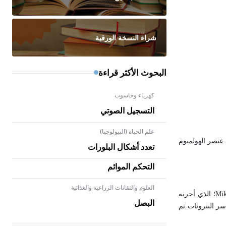
شراء النسخة الورقية
البحوث الأكثر قراءة
كهرباء وحاسوب
التسجيل الصوتي
علم الحياة (البيولوجيا)
واصه عنصر الهولميوم
تعدد أشكال البلورات
التحكم الموائم
العلوم والتقانات الزراعية والغذائية
- هل تعلم أن الأبلق نوع من الفنون
Fm بين نواتج اختبار الانفجار النووي للقنبلة الهدروجينية المسمى Mike؛ الذي أجرته
الهندسية التي ارتبطت بالعمارة
البصل
ر النترونات ثم
الإسلامية في بلاد الشام ومصر خاصة،
حيث يحرص المعمار على بناء مداميكه