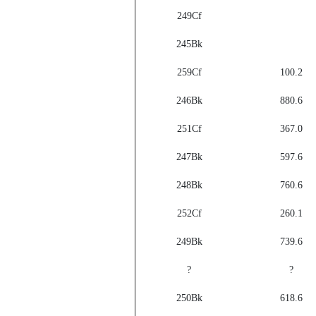
249Cf
245Bk
259Cf
100.2
246Bk
880.6
251Cf
367.0
247Bk
597.6
248Bk
760.6
252Cf
260.1
249Bk
739.6
?
?
250Bk
618.6