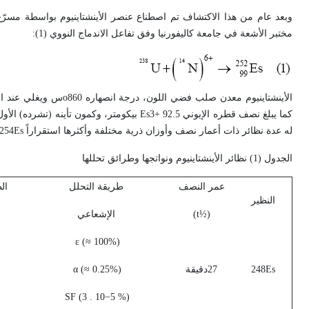
مختبر الأشعة في جامعة كاليفورنيا وفق تفاعل الاندماج النووي (1):
له عدة نظائر ذات أعمار نصف وأوزان ذرية مختلفة وأكثرها استقراراً 254Es، ليس له نظائر طبيعية مستقرة. يوضح الجدول (1) نظائر الأينشتاينيوم ونواتجها وطرائق تحللها.
الجدول (1) نظائر الأينشتاينيوم ونواتجها وطرائق تحللها
عمر النصف
طريقة التحلل
ال
النظير
(½t)
الإشعاعي
(ε (≈ 100%
248Es
27دقيقة
(α (≈ 0.25%
(% SF (3 . 10−5