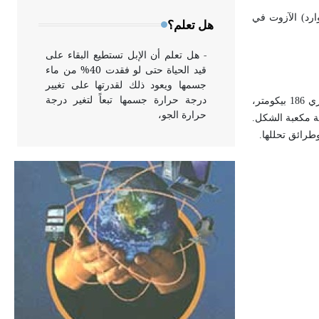
وخاصة في الواجهات
عنصر اليورانيوم بإيونات (شوارد) الآزوت في
هل تعلم؟
- هل تعلم أن الإبل تستطيع البقاء على
قيد الحياة حتى لو فقدت 40% من ماء
جسمها ويعود ذلك لقدرتها على تغيير
درجة حرارة جسمها تبعاً لتغير درجة
الأينشتاينيوم معدن صلب فضي اللون، درجة انصهاره o860س ويغلي عند الدرجة o996س، تبلغ الكتلة الذرية النسبية لللأينشتاينيوم 252، ونصف قطره الذري 186 بيكومتر،
حرارة الجو،
رام/سنتمتر مكعب، يمتاز ببنية بلورية مكعبة الشكل.
- هل تعلم أن أبقراط كتب في الطب
أربعة مؤلفات هي: الحكم، الأدلة، تنظيم
التغذية، ورسالته في جروح الرأس.
ويعود له الفضل بأنه حرر الطب من
الدين والفلسفة.
- هل تعلم أن المرجان إفراز حيواني
يتكون في البحر ويتركب من مادة
كربونات الكلسيوم، وهو أحمر أو شديد
الحمرة وهو أجود أنواعه، ويمتاز بكبر