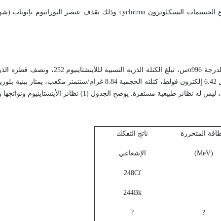
وبعد عام من هذا الاكتشاف تم اصطناع عنصر الأينشتاينيوم بواسطة مسرّع الجسيمات السيكلوترون cyclotron وذلك بقذف 
كما يبلغ نصف قطره الإيوني Es3+ 92.5 بيكومتر، وكمون تأينه (تشرده) الأول 6.42 إلكترون فولط، كتلته الحجمية 8.84 غ
طاقة المتحررة
ناتج التفكك
(MeV)
الإشعاعي
248Cf
244Bk
?
?