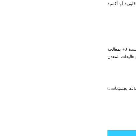
ر بإرجاع فلوريد أو أكسيد
بعدد الأكسدة 3+ بمعالجة
. أما هاليدات المعدن بعدد الأكسدة 2+ فقد حُضّرت بإرجاع هاليدات المعدن
Es لتحضير عنصر المندليفيوم بقذفه بجسيمات α