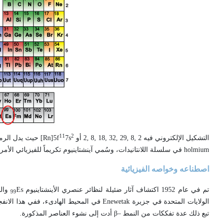
11
2
التشكيل الإلكتروني فيه 2 ,8 ,29 ,32 ,18 ,8 ,2 أو Rn]5f
7s
holmium في سلسلة اللانتانيدات، وسُمي آينشتاينيوم تكريماً للفيزيائي الأمريكي الألماني المولد ألبرت أينشتاين Albert Einstein.
اصطناعه وخواصه الفيزيائية
تم في عام 1952 اكتشاف آثار ضئيلة لنظائر عنصري الأينشتاينيوم
Es والفرميوم
99
الولايات المتحدة في جزيرة Enewetak في المحيط الهادىء، ففي هذا الانفجار تم تشعيع نوى اليورانيوم
تبع ذلك عدة تفككات من النمط –β أدت إلى نشوء العناصر المذكورة.