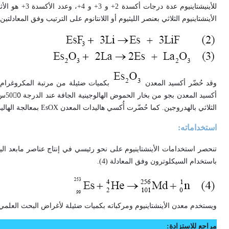
للأينيشتاينيوم
الأينشتاينيوم الثلاثي بعنصر الليثيوم أو اللانتانوم على الترتيب وفق المعادلتين (2 و3)
وقد حُضّر أكسيد المعدن
بكميات ضئيلة من مرتبة المكروغرام بت
الثلاثي بالهدروجين. كما حُضّرت أُكسي هاليدات المعدن EsOX بمعالجة الهاليد الثلاثي بمزيج غازي مؤلف من بخار الماء وهاليد الهدروجين.
استخداماته:
تنحصر استخدامات الأينشتاينيوم على نحو رئيسي في إنتاج عناصر مابعد اليو
باستخدام السيكلوترون وفق المعادلة (4).
ويستخدم معدن الأينشتاينيوم ومركباته بكميات ضئيلة لأغراض البحث العلمي
مراجع للاستزادة: