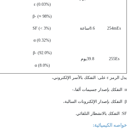
(%ε (0.03
(%β- (≈ 98
254mEs
8.6ساعة
(%SF (< 3
(%α (0.32
(%β- (92.0
255Es
39.8يوم
(%α (8.0
يدل الرمز ε على: التفكك بالأسر الإلكتروني،
α: التفكك بإصدار جسيمات ألفا،-
β: التفكك بإصدار الإلكترونات السالبة،
SF: التفكك بالانشطار التلقائي.
خواصه الكيميائية: