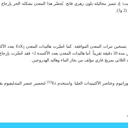
 عدة درجات أكسدة 2+ و 3+ و 4+، وعدد الأكسدة 3+ هو الأثبت؛ إذ تتميز محاليله بلون زهري فاتح. يُحضّر هذا المعدن بشكله الح
.
سخين نترات المعدن الموافقة. كما حُضّرت هاليدات المعدن EsX
3
أكسيد المعدن بجو من بخار الحموض الهالوجينية الجافة عند الدرجة 500ْس مدة 20 دقيقة تقريباً
253
رانيوم وعناصر الأكتينيدات العليا. واستخدم
.