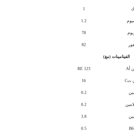
ك
1
يوم
1.2
يوم
78
ور
82
الفيتامينات (مغ)
ن أ
A
RE 123
ن ث
C
16
مين
0.2
امين
0.2
ين
3.8
0.5
B6