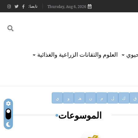
تابعنا:
Thursday, Aug 6, 2026
حيوي
العلوم والتقانات الزراعية والغذائية
ق
ك
ل
م
ن
هـ
و
ي
الموسوعات