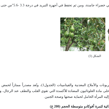
الأفوكادو فاكهة حرجة لا تنضج على الشجرة، وإنما بعد سقوط
الشكل (1)
لثمار الأفوكادو قيمة غذائية كبيرة، فهي تحوي الدهون والبروتين والهدروكربونات والأملاح المعدنية والفيتامينا
ي على مادة الغلوتاثيون المضادة للأكسدة التي تقوي القلب والنطف عند الرجال،
إليه المرأة الحامل لحماية صحتها وصحة الجنين.
ذائية لثمرة أفوكادو متوسطة الحجم (
200
غ)