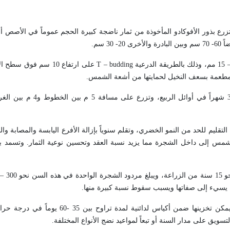
ع بذور الأفوكادو المأخوذة من ثمار ناضجة كبيرة الحجم عموماً في الأصص أ
 سم.
T – budding
على ارتفاع 10 سم فوق 
المطعمة بسعف النخيل لحمايتها من أشعة الشمس.
تنقل الغراس المطعمة من المشتل إلى البستان الدائم بعد مضي 25 
التقليم للحد من النمو الخضري، وتقلم سنوياً بإزالة الأفرع اليابسة والمصابة وا
لشمس إلى داخل الشجرة مما يزيد نسبة العقد وتحسين نوعية الثمار. وتسمد بال
لة يسيء إلى صفاتها ويسبب سقوط نسبة كبيرة منها.
سويق على مدار السنة أو تبعاً لمواعيد نضج الأنواع المختلفة.