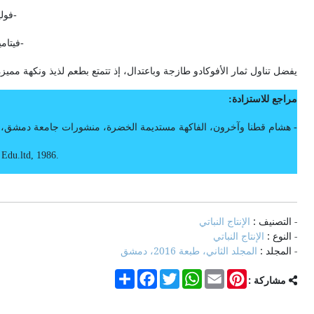
-
فول
-
فيتام
يفضل تناول ثمار الأفوكادو طازجة وباعتدال، إذ تتمتع بطعم لذيذ ونكهة مميز
مراجع للاستزادة:
- هشام قطنا وآخرون، الفاكهة مستديمة الخضرة، منشورات جامعة دمشق، 1994.
 Edu.ltd, 1986
.
- التصنيف :
الإنتاج النباتي
- النوع :
الإنتاج النباتي
- المجلد :
المجلد الثاني، طبعة 2016، دمشق
Share
Facebook
Twitter
WhatsApp
Email
Pinterest
مشاركة :