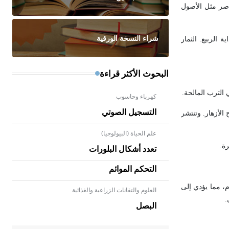
اصر مثل الأصول
شراء النسخة الورقية
اء وبداية الربيع. الثمار
البحوث الأكثر قراءة
 الترب المالحة.
كهرباء وحاسوب
التسجيل الصوتي
الأزهار. وتنتشر
علم الحياة (البيولوجيا)
ة.
تعدد أشكال البلورات
التحكم الموائم
ام، مما يؤدي إلى
العلوم والتقانات الزراعية والغذائية
- هل تعلم أن الأبلق نوع من الفنون
.
الهندسية التي ارتبطت بالعمارة
البصل
الإسلامية في بلاد الشام ومصر خاصة،
حيث يحرص المعمار على بناء مداميكه