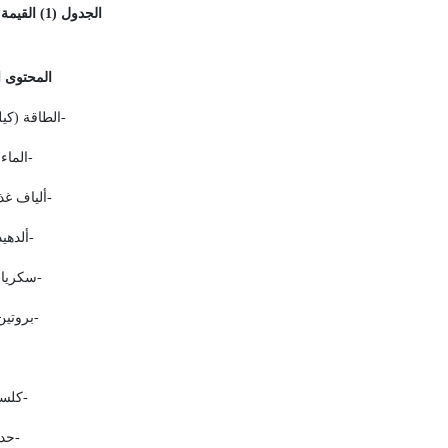
الجدول (
1
) القيمة
المحتوى
ا
-
الطاقة
(كيل
-
الماء
)
-
ألياف
غذا
-
ألدهيد
-
سكريا
-
بروتين
-
كلسي
-
حدي