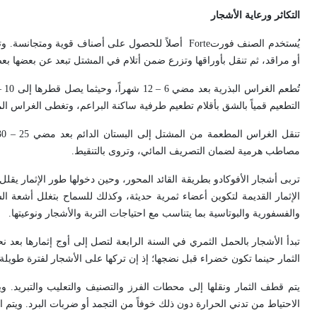
التكاثر ورعاية الأشجار
يُستخدم الصنف فورت
Forte
أصلاً للحصول على أصناف قوية ومتجانسة. وتزر
أو مراقد، ثم تنقل بأوراقها وتزرع ضمن أتلام في المشتل تبعد عن بعضها بعضاً 60- 70 سم وبين البادرة والأخرى 20- 30
تُطعم الغراس البذرية بعد مضي 6 – 12 شهراً، وحيثما يصل قطرها إلى 10 – 15 مم، وذلك بالطريقة الدرعية
التطعيم قمياً بالشق بأقلام تطعيم طرفية ساكنة البراعم، وتغطى الغراس 
مصاطب هرمية لضمان التصريف المائي، وتروى بالتنقيط.
تربى أشجار الأفوكادو بطريقة القائد المحور، وحين دخولها طور الإثمار يقلل 
الإثمار القديمة لتكوين أعضاء ثمرية حديثة، وكذلك للسماح بتغلل أشعة ا
والفسفورية والبوتاسية بما يتناسب مع احتياجات التربة والأشجار ونوعيتها.
الثمار حينما تكون خضراء قبل نضجها؛ إذ إن تركها على الأشجار لفترة طوي
الاحتياط من تدني الحرارة دون ذلك خوفاً من التجمد أو ضربات البرد. ويتم الت