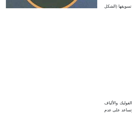
الحجم ويسمى الش
ها، تقطف وهي خضراء جامدة، ومن ثم تحفظ في أجهزة التبريد في درجة 3.3 -5.6°س حتى تسويقها (الشكل
ت (الجدول1)، وتُعد مصدراً ممتازاً لحمض الفوليك والألياف
 وتساعد على عدم