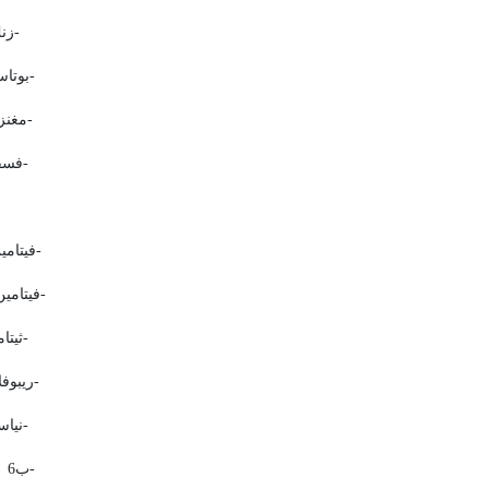
-
زن
-
بوتاس
-
مغنز
-
فسف
-
فيتامي
-
فيتامي
-
ثيتا
-
ريبوفل
-
نياس
-
ب
 6