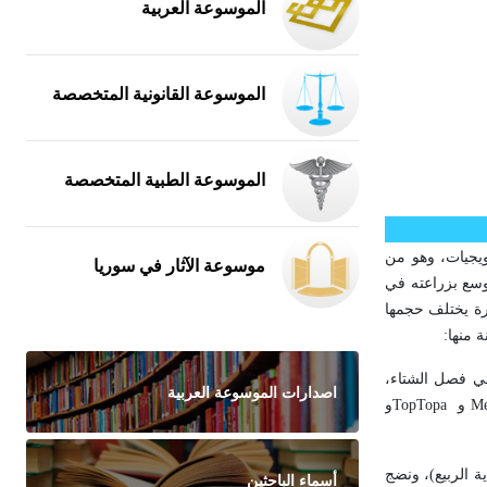
الموسوعة العربية
الموسوعة القانونية المتخصصة
الموسوعة الطبية المتخصصة
التويجيات، وهو من
موسوعة الآثار في سوريا
توسع بزراعته في
 أنواع هذا الجنس بثمار صغيرة يختلف حجمها
بكر في فصل الشتاء،
اصدارات الموسوعة العربية
Me
و
TopTopa
و
ة الشتاء وبداية الربيع)، ونضج
أسماء الباحثين