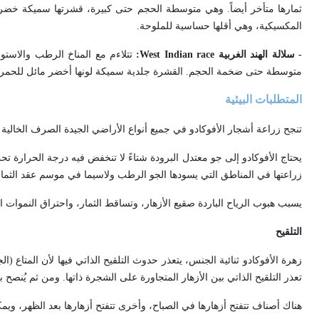
ثمارها متأخر أيضاً. وهي متوسطة الحجم حتى كبيرة، قشرتها سميكة خضراء
المكسيكية، وهي أقلها حساسية للملوحة.
- سلالة الهند الغربية
West Indian race
:
متوسطة حتى ضخمة الحجم. القشرة جلدية سميكة لونها أخضر مائل للحمرة.
المتطلبات البيئية
تنجح زراعة أشجار الأفوكادو في جميع أنواع الأراضي الجيدة الصرف الخالية من
يحتاج الأفوكادو إلى جو معتدل البرودة شتاءً لا تنخفض فيه درجة الحرارة تح
زراعتها في المناطق التي يسودها الجو الرطب ولاسيما في موسم عقد الثما
يسبب هبوب الرياح الباردة صقيع الأزهار، وتساقط الثمار، واحتراق النموات
التلقيح
زهرة الأفوكادو ثنائية الجنس، يتعذر حدوث التلقيح الذاتي فيها لأن المتاع (ا
تعذر التلقيح الذاتي بين الأزهار المتجاورة على الشجرة ذاتها. ومن ثم يُنصح 
هناك أصناف تتفتح أزهارها في الصباح، وأخرى تتفتح أزهارها بعد الظهر، وي