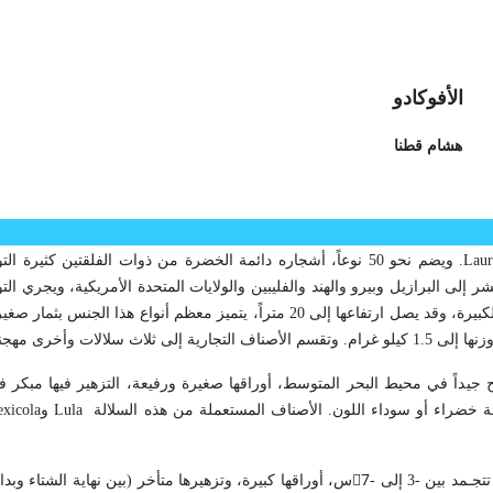
الأفوكادو
هشام قطنا
Laur
. ويضم نحو 50 نوعاً، أشجاره دائمة الخضرة من ذوات الفلقتين كثيرة 
 إلى البرازيل وبيرو والهند والفليبين والولايات المتحدة الأمريكية، ويجري ال
الأردن ومصر والجزائر وفي الساحل السوري. أشجاره تشبه أشجار الجوز الكبيرة، وقد يصل ارتفاعها إلى 20 متراً، يتميز معظم
وأخرى مهجنة منها:
5 - 200 غرام)، تنجح جيداً في محيط البحر المتوسط، أوراقها صغيرة ورفيعة، التزهير فيها م
Lula
و
xicola
: تتلاءم مع المناخ البارد الاستوائي، تتجـمد بين -3 إلى -7ْس، أوراقها كبيرة، وتزهيرها متأخر (بين نهاي