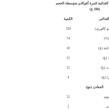
 الغذائية لثمرة أفوكادو متوسطة الحجم
(
200
غ)
لغذائي
الكمية
و
كالوري)
324
74
(%
ئية
(غ)
10
 (غ)
31
ت
(غ)
15
(
(غ)
4
المعادن
(مغ
(
وم
22
د
2