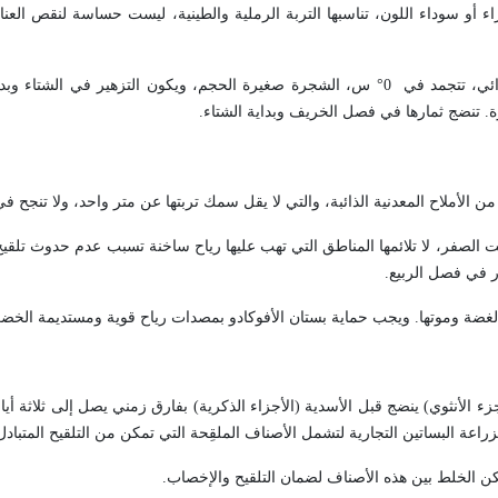
 أو سوداء اللون، تناسبها التربة الرملية والطينية، ليست حساسة لنقص العن
تتلاءم مع المناخ الرطب والاستوائي، تتجمد في 0° س، الشجرة صغيرة الحجم، ويكون التزهير في الشت
 تنضج ثمارها في فصل الخريف وبداية الشتاء.
 الأملاح المعدنية الذائبة، والتي لا يقل سمك تربتها عن متر واحد، ولا تنجح في
ت الصفر، لا تلائمها المناطق التي تهب عليها رياح ساخنة تسبب عدم حدوث تلقيح 
ر في فصل الربيع.
 الغضة وموتها. ويجب حماية بستان الأفوكادو بمصدات رياح قوية ومستديمة الخضر
لجزء الأنثوي) ينضج قبل الأسدية (الأجزاء الذكرية) بفارق زمني يصل إلى ثلاثة أي
بزراعة البساتين التجارية لتشمل الأصناف الملقِحة التي تمكن من التلقيح المتبادل
مكن الخلط بين هذه الأصناف لضمان التلقيح والإخصاب.