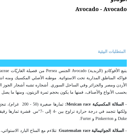
Avocado - Avocado
المتطلبات البيئية
يتبع الأفوكادو (الزبدية)
Avocado
الجنس
Persea
من فصيلة الغاريّات
aceae
فواكه المناطق المدارية تحت الاستوائية. موطنه الأصلي المكسيك ومنه انتشر
بحسب الأنواع والأصناف، فمنها ما يكون بحجم ثمرة الزيتون، ومنها ما يصل وزنها إلى 1.5 كيلو غرام. وتقسم الأصناف التجارية إلى ثلاث سلالات 
- السلالة المكسيكية
Mexican race
:
ثمارها صغيرة (0
ولكنها تتجمد في درجة حرارة تراوح بين -4 إلى -7°س. قشرة ثمارها رقيقة خضراء أو سوداء اللون. الأصناف المستعملة من هذه السلالة
Duke
و
Pinkerrton
و
Furter
.
- السلالة الجواتيمالية
Guatemalan race