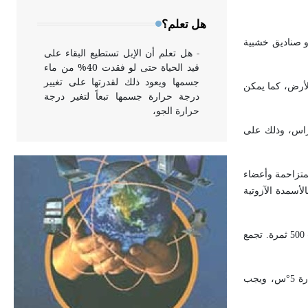
وخاصة في الواجهات
هل تعلم؟
و صناديق خشبية
- هل تعلم أن الإبل تستطيع البقاء على
قيد الحياة حتى لو فقدت 40% من ماء
جسمها ويعود ذلك لقدرتها على تغيير
سطح الأرض، كما يمكن
درجة حرارة جسمها تبعاً لتغير درجة
حرارة الجو،
– 30 شهراً في أوائل الربيع، وتزرع على مسافة 5 م بين الخطوط و4 م بين الغراس، وذلك على
- هل تعلم أن أبقراط كتب في الطب
أربعة مؤلفات هي: الحكم، الأدلة، تنظيم
لمتزاحمة وأعضاء
التغذية، ورسالته في جروح الرأس.
أسمدة الآزوتية
ويعود له الفضل بأنه حرر الطب من
الدين والفلسفة.
تبدأ الأشجار بالحمل الثمري في السنة الرابعة لتصل إلى أوج إثمارها بعد نحو 15 سنة من الزراعة، ويبلغ مردود الشجرة الواحدة في هذه السن نحو 300 – 500 ثمرة. تجمع
- هل تعلم أن المرجان إفراز حيواني
يتكون في البحر ويتركب من مادة
يتم قطف الثمار ونقلها إلى محطات الفرز والتصنيف والتعليب والتبريد. ويمكن تخزينها ضمن أكياس لدائنية لمدة تراوح بين 35 -60 يوماً في درجة حرارة 5°س، ويجب
كربونات الكلسيوم، وهو أحمر أو شديد
الحمرة وهو أجود أنواعه، ويمتاز بكبر