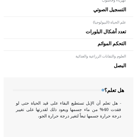
كهرباء وحاسوب
التسجيل الصوتي
علم الحياة (البيولوجيا)
تعدد أشكال البلورات
التحكم الموائم
العلوم والتقانات الزراعية والغذائية
- هل تعلم أن الأبلق نوع من الفنون الهندسية التي ارتبطت
بالعمارة الإسلامية في بلاد الشام ومصر خاصة، حيث يحرص
البصل
المعمار على بناء مداميكه وخاصة في الواجهات
هل تعلم؟
- هل تعلم أن الإبل تستطيع البقاء على قيد الحياة حتى لو
فقدت 40% من ماء جسمها ويعود ذلك لقدرتها على تغيير
درجة حرارة جسمها تبعاً لتغير درجة حرارة الجو،