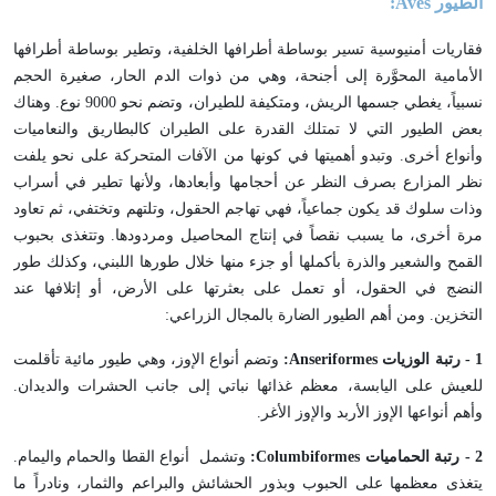
الطيور
Aves
:
فقاريات أمنيوسية تسير بوساطة أطرافها الخلفية، وتطير بوساطة أطرافها
الأمامية المحوَّرة إلى أجنحة، وهي من ذوات الدم الحار، صغيرة الحجم
نسبياً، يغطي جسمها الريش، ومتكيفة للطيران، وتضم نحو 9000 نوع. وهناك
بعض الطيور التي لا تمتلك القدرة على الطيران كالبطاريق والنعاميات
وأنواع أخرى. وتبدو أهميتها في كونها من الآفات المتحركة على نحو يلفت
نظر المزارع بصرف النظر عن أحجامها وأبعادها، ولأنها تطير في أسراب
وذات سلوك قد يكون جماعياً، فهي تهاجم الحقول، وتلتهم وتختفي، ثم تعاود
مرة أخرى، ما يسبب نقصاً في إنتاج المحاصيل ومردودها. وتتغذى بحبوب
القمح والشعير والذرة بأكملها أو جزء منها خلال طورها اللبني، وكذلك طور
النضج في الحقول، أو تعمل على بعثرتها على الأرض، أو إتلافها عند
التخزين. ومن أهم الطيور الضارة بالمجال الزراعي:
1 - رتبة الوزيات
Anseriformes
:
وتضم أنواع الإوز، وهي طيور مائية تأقلمت
للعيش على اليابسة، معظم غذائها نباتي إلى جانب الحشرات والديدان.
وأهم أنواعها الإوز الأربد والإوز الأغر.
2 - رتبة الحماميات
Columbiformes
:
وتشمل أنواع القطا والحمام واليمام.
يتغذى معظمها على الحبوب وبذور الحشائش والبراعم والثمار، ونادراً ما