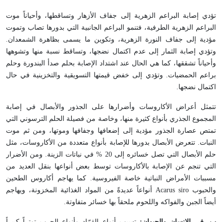
تؤدي إصابة البراعم الزهرية إلى جفاف الأزهار وتساقطها، وأحياناً موت
البراعم الزهرية الطرفية، فتنمو البراعم الجانبية التي بدورها تصاب وتموت
مؤدية إلى جفاف النورة الزهرية، وتكوين ما يسمى بظاهرة الشمعدان.
وتؤدي إصابة الثمار إلى عدم اكتمال نضجها، وتساقط نسبة منها وتشوهها
وأحياناً تشققها، كما هي الحال عند اشتداد الإصابة بحلم صدأ البندورة وحلم
براعم الحمضيات. وتؤدي إلى خفض قيمتها التسويقية والتخزينية في حال
اكتمال نضجها.
تتمثل أعراض الأكاروسات وأضرارها على الجذور والأبصال في إصابة
المجموع الجذري بأنواع كثيرة منها، وخاصة من فصيلة الحلم الترسوني التي
تمتص عصارة الجذور مؤدية إلى إضعافها وجفافها وموتها، ومن ثم موت
النبات. تتعرض الأبصال بدورها للإصابة بأنواع متعددة من الأكاروسات، مثل
حلم الأبصال التي تصل خسائره إلى 20 % في نباتات الزينة. ومن الأضرار
التي تنجم عن الإصابة بالأكاروسات توسط بعض أنواعها بنقل العديد من
مسببات الأمراض النباتية خاصة الفيروسية. كما يهاجم أكاروس الطحين
والحبوب
Acarus siro
أنواعاً عديدةً من المواد الغذائية المخزونة، ويهاجم
أيضاً الجبن والفواكه واللحوم ملحقاً بها خسائر متفاوتة.
ب- في الإنسان والحيوان:
تسبب أنواع القرّاد وأنواع الجرب توتراً كبيراً