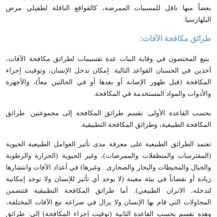
بعضاً منها ناقل للمسببات الممرضة، كالقواقع الناقلة لطفيلي مرض
البلهارسيا.
طرائق مكافحة الآفات:
يتبع المختصون في وقاية النبات عدة تقسيمات لطرائق مكافحة الآفات،
آخذين في الحسبان القواعد التالية: إمكان تدخل الإنسان، وتوقيت إجراء
المكافحة (قبل ظهور الإصابة أو بعدها أو في الحالتين معاً)، والأجهزة
والأدوات والمواد المستخدمة في المكافحة.
بحسب القاعدة الأولى: تقسم طرائق المكافحة إلى مجموعتين: طرائق
المكافحة الطبيعية، وطرائق المكافحة التطبيقية.
تعتمد الطرائق الطبيعية على معرفة مدى تأثير العوامل الطبيعية الحيوية
(المفترسات والمتطفلات والممرضات)، وغير الحيوية (الحرارة والرطوبة
والجبال والمحيطات والبحار والصحارى.. وغيرها) في أعداد الآفات وانتشارها
زيادة أو نقصاناً في بيئة معينة (لا يوجد أي تأثير للإنسان ولا توجد إمكانية
لتدخله، الاتزان الطبيعي). أما طرائق المكافحة التطبيقية فتتضمن
المحاولات التي قام بها الإنسان ولا يزال في صراعه مع الآفات المختلفة،
وهذه تقسم بحسب القاعدة الثانية (توقيت إجراء المكافحة) إلى: طرائق