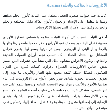
الأكاروسات (العناكب والحلم)
Acarina
:
كائنات حية حيوانية صغيرة الحجم، تتطفل على النبات كأنواع الحلم
mites
،
ومنها ما يتطفل على الإنسان والحيوان كأنواع القرّاد
ticks
المختلفة والحلم
والجرب. وفيما يلي الأضرار التي تحدثها الأكاروسات:
أ- في النبات:
تصيب كل أجزاء النبات، فتقوم بامتصاص عصارة الأوراق
مسببة فقدان اليخضور وضعف نمو الأوراق وصغر حجمها واصفرارها وتلونها
بالرمادي أو البني أو البرونزي، ومن ثم موتها وسقوطها. وتعري غراس
المشاتل مع اشتداد الجفاف، كما تسبب تجعد أوراق النموات الحديثة
والتفافها، وتكون الأعراض مشابهة لتلك التي تنشأ من حشرات المن. تتميز
بعض أجناس الأكاروسات الحمراء بإفرازها كميات كبيرة من الغزل
العنكبوتي لتشكل شبكة كثيفة يتجمع عليها الغبار والأتربة، ما يؤدي إلى
تعويق العمليات الحيوية للنبات. تفرز بعض الأنواع من الأكاروسات في أثناء
تغذيتها بالأفرع والأغصان مواد تهيج الأنسجة النباتية وتدفعها للنمو على نحو
غير طبيعي، وتشكل تقرحات مختلفة بفعل تماوت أنسجة البشرة. كما تصنع
بعض الأكاروسات بثرات وانتفاخات على الأفرع تعيش بداخلها، وتؤدي
الإصابة إلى إضعافها وتعويق نموها، وعرقلة نقل الغذاء إليها، وتشكيل ندب
ميتة في مواقع البثرات.