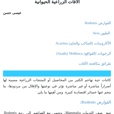
الآفات الزراعية الحيوانية
عيسى حسن
القوارض
Rodents
الطيور
Aves
الأكاروسات (العناكب والحلم)
Acarina
الرخويات (القواقع)
(Snails) Mollusca
طرائق مكافحة الآفات
كائنات حية تهاجم الكثير من المحاصيل أو المنتجات الزراعية مسببة لها
أضراراً مباشرة أو غير مباشرة تؤثر في نوعيتها والإقلال من مردودها، ما
ينجم عنها خسائر اقتصادية كبيرة. ومن أهمها ما يلي:
القوارض
Rodents
:
تتبع صف الثدييات
Mammalia
، وتنتمي مع القواضم إلى رتبة
Rodentis
.