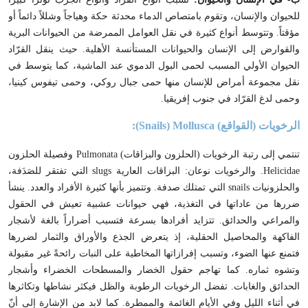
للحيوان والإنسان، وتقوم بامتصاص الدماء محدثة حكة وهياجاً وشللاً دائماً أو
مؤقتاً. وتتوسط أنواع كثيرة في نقل العوامل الممرضة من الحيوانات البرية
والقوارض إلى الإنسان والحيوانات المستأنسة الأهلية. حيث ينقل القرّاد
الحيوان الأولي المسبب لحمى البول الدموي عند الماشية، كما يتوسط في
نقل مجموعة أمراض للإنسان منها حمى جبال روكي، وحمى تيفوس كينيا،
وحمى لدغ القرّاد في جنوب إفريقيا.
الرخويات (القواقع)
(Snails) Mollusca
:
تنتمي إلى رتبة الرخويات (الحلزون والبزاقات)
Pulmonata
وفصيلة الحلزون
Helicidae
. والرخويات نوعان: البزاقات العارية
slugs
التي تفتقر للصَدَفة،
والحلزونيات
snails
التي تمتلك صدفة. وتتميز بأنها كثيرة الأفراد والعدد. ينشأ
ضررها من عاداتها في التغذية، فهي حيوانات عشبية تعيش في الحقول
والمراعي والحدائق. تتزايد أفرادها بسرعة فتسبب أضراراً بالغة لأشجار
الفاكهة والمحاصيل الحقلية، إذ يتعرض الجذع والأوراق والثمار لضررها
فتمنع عنها الضوء، وتسبب إفرازاتها المخاطية على النبات رائحةً غير مقبولة
وتشوه ثماره. كما تهاجم حقول الخضار والمسطحات الخضراء وأشجار
الحدائق والغابات. تفضل الرخويات الرطوبة والظل فيكثر نشاطها وتكاثرها
في أثناء الليل وفي الأيام الغائمة والممطرة. كما لابد من الإشارة إلى أنّ