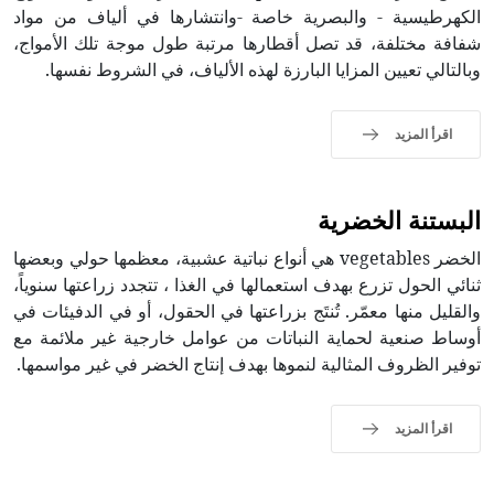
الكهرطيسية - والبصرية خاصة -وانتشارها في ألياف من مواد
شفافة مختلفة، قد تصل أقطارها مرتبة طول موجة تلك الأمواج،
وبالتالي تعيين المزايا البارزة لهذه الألياف، في الشروط نفسها.
اقرأ المزيد
البستنة الخضرية
الخضر vegetables هي أنواع نباتية عشبية، معظمها حولي وبعضها
ثنائي الحول تزرع بهدف استعمالها في الغذا ، تتجدد زراعتها سنوياً،
والقليل منها معمّر. تُنتَج بزراعتها في الحقول، أو في الدفيئات في
أوساط صنعية لحماية النباتات من عوامل خارجية غير ملائمة مع
توفير الظروف المثالية لنموها بهدف إنتاج الخضر في غير مواسمها.
اقرأ المزيد