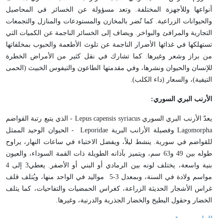
أنواعها وللأجهزة المختلفة. وتعد مسؤولة عن الخسائر في المحاصيل
والحيوانات الزراعية. كما تُضر بالمخازن والمستودعات والمنازل والتجمعات
التجارية والمرافئ والبواخر. ويضاف إلى الخسائر الناجمة عن الكميات التي
تستهلكها في غذائها الأضرار الناجمة عن تلوث الأطعمة والحبوب بمخلفاتها
من براز وشعر وغيرها. كما تشارك في نقل كثير من الأمراض الخطرة
للإنسان والحيوان ونشرها، وفي مقدمتها الطاعون والتيفوس الخبيث (الحمى
التيفية)، والسعار (داء الكلب).
الأرنب البري السوري:
يعدّ الأرنب البري السوري
Lepus capensis syriacus
- الذي يتبع رتبة القواضم
Lagomorpha
وفصيلة الأرانب البرية
Leporidae
- الحيوان الوحيد الممثل
للقواضم في سورية. ينشط ليلاً، ويفضل الاختباء في ساعات النهار، يراوح
طوله بين 49 و63 سم، ويتميز بآذانه الطويلة ذات القمة السوداء، والعيون
بنية واسعة، يختلف لونه بين الرمادي أو البني أو الأصفر. يعطي3 إلى 4
مواسم ولادة في السنة، وبمعدل 3-5 مواليد في الواحد منها، ويُتلف قلف
غراس الأشجار الحديثة الزراعة، كغراس الحمضيات والتفاحيات، كما يتلف
الخضار وحقول البطيخ والخضار الجذرية والدرنية، وغيرها.