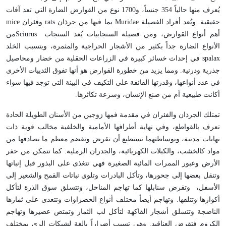
يُعرف منها حالياً 354 جنساً، و1700 نوع من القوارض الضارة التي تعد آفات
حقيقية. وتُعد أفراد الفصيلة
Muridae
بما فيها من جرذان
rats
وفئران
mice
أهم أنواع القوارض، ومن فصيلة السنجابيات يُعد السنجاب
Sciurus
من
الأنواع الضارة جداً بكثير من الأشجار الحراجية والمثمرة، ويتسبب الخلد
spalax
في إحداث خسائر كبيرة في الزراعات الحقلية من خضار ومحاصيل
جذرية ودرنية. ومما يزيد من خطورة القوارض هو أنها تفوق الثدييات الأخرى
في عدد أنواعها، وقدرتها الفائقة على التكيف في البيئة التي توجد فيها سواء
أكانت طبيعية أم من صنع الإنسان، وسرعة تكاثرها.
تمتلك الجرذان والفئران في مقدمة فمها زوجين من الأسنان الطويلة الحادة
تعرف بالقواطع، وفي نهاية أطرافها الأمامية والخلفية مخالب قوية ذات
نهايات مدببة، وبوساطتهما تستطيع أن تقرض وتقضم معظم ما يصادفها من
مواد كالخشب، والكبلات الكهربائية، والجدران الرملية. كما تتمكن من حفر
الأرض وعبور الممرات المائية الصغيرة فهي تتغذى على البذور قبل إنباتها
وتنقل بعضها إلى جحورها، وتأكل البادرات وتلوي نباتات القمح والشعير إلى
الأسفل، وتقرض سنابلها كما تهاجم المناحل، وتتسلق سوق الذرة لتأكل
أكوازها وتتلفها. وتهاجم أيضاً مختلف أنواع الخضراوات وتتغذى على ثمارها
الناضجة وتتسلق أشجار الفاكهة لتأكل لب الثمار وتمتص عصيرها وتهاجم
الكروم فتقرض العناقيد. وهي تسبب أضراراً بالغة لشبكات الري بمختلف