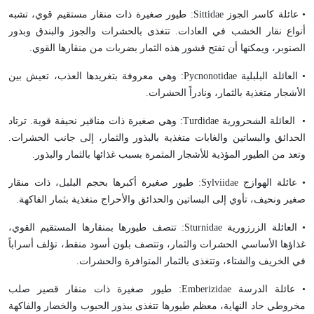
• عائلة كاسر الجوز
Sittidae
: طيور صغيرة ذات منقار مستقيم قوي، تشبه
أنواع نقار الخشب في العادات. تتغذى بالحشرات والجوز والبندق وبذور
الصنوبر، ويمكنها أن تفتح قشور هذه الثمار بضربات من منقارها القوي.
• العائلة البلبلية
Pycnonotidae
: وهي معروفة بتغريدها العذب، تعيش بين
الأشجار متغذية بالثمار، ونادراً الحشرات.
• العائلة الشحرورية
Turdidae
: وهي صغيرة ذات مناقير نحيفة قوية. ترتاد
الحدائق والبساتين والغابات متغذية بالبذور والثمار، إلى جانب الحشرات.
وتعد من الطيور المؤذية للأشجار المثمرة بسبب غذائها بالثمار والبذور.
• عائلة الهوازج
Sylviidae
: طيور صغيرة أكبرها بحجم البلبل، ذات منقار
صغير ونحيف، تأوي إلى البساتين والحدائق والأحراج متغذية بثمار الفاكهة.
• العائلة الزرزورية
Sturnidae
: تتصف طيورها بمنقارها المستقيم القوي،
غذاؤها الأساسي الحشرات والثمار، وتتصف بلون أسود منقط، تؤلف أسراباً
في الخريف والشتاء، وتتغذى بالثمار المتوافرة والحشرات.
• عائلة الدرسة
Emberizidae
: طيور صغيرة ذات منقار قصير صلب
مخروطي حاد النهاية، معظم طيورها تتغذى ببذور الحبوب والخضار والفاكهة