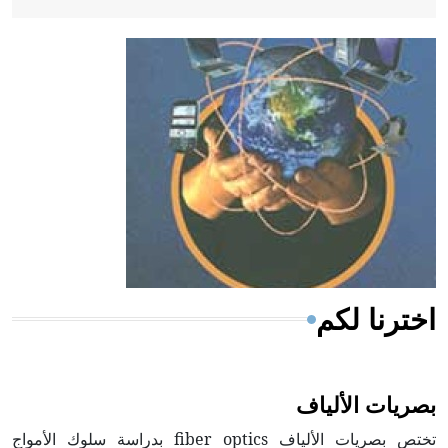
- هل تعلم أن أبقراط كتب في الطب أربعة مؤلفات هي:
الحكم، الأدلة، تنظيم التغذية، ورسالته في جروح الرأس.
ويعود له الفضل بأنه حرر الطب من الدين والفلسفة.
- هل تعلم أن المرجان إفراز حيواني يتكون في البحر ويتركب
من مادة كربونات الكلسيوم، وهو أحمر أو شديد الحمرة وهو
أجود أنواعه، ويمتاز بكبر الحجم ويسمى الش
اخترنا لكم
بصريات الألياف
تختص بصريات الألياف fiber optics بدراسة سلوك الأمواج