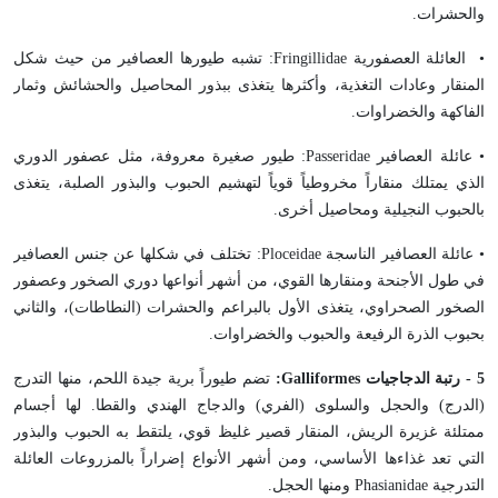
والحشرات.
• العائلة العصفورية
Fringillidae
: تشبه طيورها العصافير من حيث شكل
المنقار وعادات التغذية، وأكثرها يتغذى ببذور المحاصيل والحشائش وثمار
الفاكهة والخضراوات.
• عائلة العصافير
Passeridae
: طيور صغيرة معروفة، مثل عصفور الدوري
الذي يمتلك منقاراً مخروطياً قوياً لتهشيم الحبوب والبذور الصلبة، يتغذى
بالحبوب النجيلية ومحاصيل أخرى.
• عائلة العصافير الناسجة
Ploceidae
: تختلف في شكلها عن جنس العصافير
في طول الأجنحة ومنقارها القوي، من أشهر أنواعها دوري الصخور وعصفور
الصخور الصحراوي، يتغذى الأول بالبراعم والحشرات (النطاطات)، والثاني
بحبوب الذرة الرفيعة والحبوب والخضراوات.
5 - رتبة الدجاجيات
Galliformes
:
تضم طيوراً برية جيدة اللحم، منها التدرج
(الدرج) والحجل والسلوى (الفري) والدجاج الهندي والقطا. لها أجسام
ممتلئة غزيرة الريش، المنقار قصير غليظ قوي، يلتقط به الحبوب والبذور
التي تعد غذاءها الأساسي، ومن أشهر الأنواع إضراراً بالمزروعات العائلة
التدرجية
Phasianidae
ومنها الحجل.