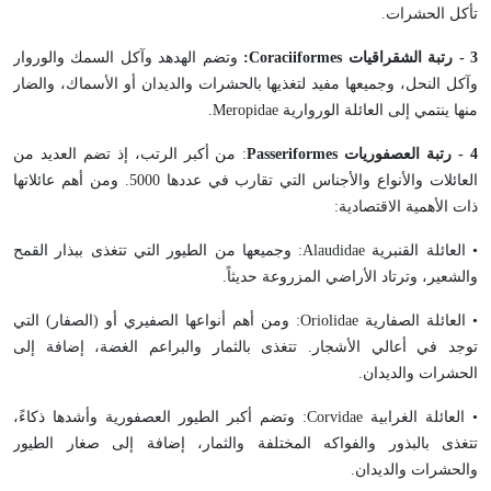
تأكل الحشرات.
3 - رتبة الشقراقيات
Coraciiformes
:
وتضم الهدهد وآكل السمك والوروار
وآكل النحل، وجميعها مفيد لتغذيها بالحشرات والديدان أو الأسماك، والضار
منها ينتمي إلى العائلة الوروارية
Meropidae
.
4 - رتبة العصفوريات
Passeriformes
: من أكبر الرتب، إذ تضم العديد من
العائلات والأنواع والأجناس التي تقارب في عددها 5000. ومن أهم عائلاتها
ذات الأهمية الاقتصادية:
• العائلة القنبرية
Alaudidae
: وجميعها من الطيور التي تتغذى ببذار القمح
والشعير، وترتاد الأراضي المزروعة حديثاً.
• العائلة الصفارية
Oriolidae
: ومن أهم أنواعها الصفيري أو (الصفار) التي
توجد في أعالي الأشجار. تتغذى بالثمار والبراعم الغضة، إضافة إلى
الحشرات والديدان.
• العائلة الغرابية
Corvidae
: وتضم أكبر الطيور العصفورية وأشدها ذكاءً،
تتغذى بالبذور والفواكه المختلفة والثمار، إضافة إلى صغار الطيور
والحشرات والديدان.