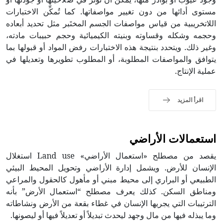
مستوى أدائها من دون تغيير مواصفاتها. كما تُمكِّن الاختبارات
اللاتخريبية من قياس مواصفات الجسم المختَبر مثل تحديد أبعاده
وحجمه وشكله وقساوته وبنيته الكيميائية وحجم حبيبات مادته،
وغير ذلك. ويتحدد بنتيجة هذه الاختبارات رفض المواد أو قبولها بما
يتوافق والمواصفات المطلوبة، أو المطلوب تطويرها وتعديلها في
عملية الإنتاج.
اقرأ المزيد
استعمالات الأراضي
يقصد من مصطلح «استعمال الأراضي» Land use استغلال
الإنسان للأرض. ويشمل إدارة الأراضي وتحويل المحيط البيئي
الطبيعي أو البراري إلى محيط مبني أو مأهول كالحقول والمراعي
ومناطق السكن. كذلك يعرف مصطلح “استعمال الأرض” بأنه
الترتيبات التي يجريها الإنسان في غطاء بقعة من الأرض ونشاطاته
وما يبذله فيها من مال وجهد ليحدث تبديلاً أو تعديلاً فيها أو ليصونها.