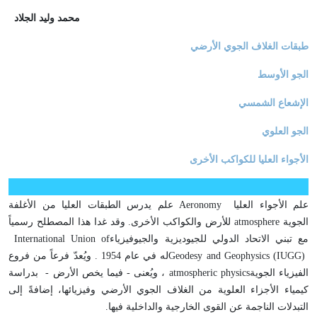
محمد وليد الجلاد
طبقات الغلاف الجوي الأرضي
الجو الأوسط
الإشعاع الشمسي
الجو العلوي
الأجواء العليا للكواكب الأخرى
علم الأجواء العليا
Aeronomy
علم يدرس الطبقات العليا من الأغلفة
الجوية
atmosphere
للأرض والكواكب الأخرى. وقد غدا هذا المصطلح رسمياً
مع تبني الاتحاد الدولي للجيوديزية والجيوفيزياء
International Union of
Geodesy and Geophysics (IUGG)
له في عام 1954 . ويُعدّ فرعاً من فروع
الفيزياء الجوية
atmospheric physics
، ويُعنى - فيما يخص الأرض - بدراسة
كيمياء الأجزاء العلوية من الغلاف الجوي الأرضي وفيزيائها، إضافةً إلى
التبدلات الناجمة عن القوى الخارجية والداخلية فيها
.