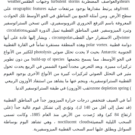
shears
والعواصف المضطربة
turbulent storms
وجبهات الطقس
weather
front.
وقد يرتبط مقدارها بوجود مرتفعات جبلية
orographic features
على
سطح الأرض. ومن أمثلة الجمع بين المناطق في الجو الأوسط تلك الحوادث
المعروفة باسم الترفع الحروري التروبوسفيري، التي تسخن الستراتوسفير
وتبرد الميزوسفير. ففي المناطق القطبية تميل الدورة الشتوية
circulation
winter
إلى الاستقرار حول القطب
circumpolar
، ويشار إليها عادة على أنها
دوامة قطبية
polar vortex.
وهذه المنطقة مستقرة تماماً في القارة القطبية
الجنوبية
Antarctic
بحيث لا يحدث تحلل ضوئي
photolysis
للكثير من الأنواع
في الجو الأوسط، مما يسمح بتجمعها
build-up of species
من دون تطوير
تركيزات مميزة. وبعد التعرض مجدداً لضوء الشمس في الربيع يحدث تحول
مثير في التحلل الضوئي لتركيزات كبيرة من الأنواع الأخرى بوجود الغيوم
القطبية الستراتوسفيرية، وينجم عنها ما يشاهد من استنفاد الأوزون الربيعي
ozone depletion spring (
ثقب الأوزون) في طبقة الستراتوسفير الدنيا
.
أما في الصيف فتنخفض درجات حرارة الميزوبوز جداً في المناطق القطبية
(قد تصل إلى أقل من 140 ك)، وتؤدي إلى تشكل غيوم عالية جداً (على
ارتفاع 84 كم) وقد رُصدت من الأرض منذ العام 1885، وكانت تسمى
السحب الليلية المضيئة
noctilucent clouds
، وهي تشاهد اليوم بوساطة
السواتل ويطلق عليها اسم السحب القطبية الميزوسفيرية
.