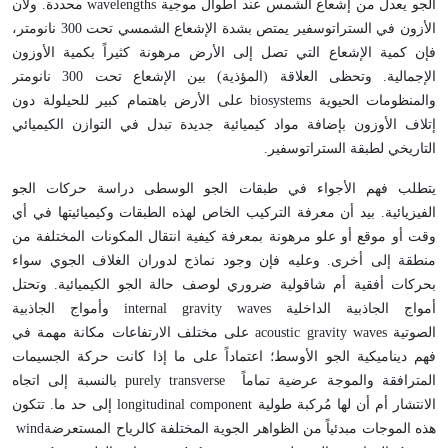
الجو يعدل من إشعاع الشمس عند أطوال موجية
wavelengths
محددة. ولأن
الأزون في الستراتوسفير يمتص بشدة الإشعاع الشمسي تحت 300 نانومتر،
فإن كمية الإشعاع التي تصل إلى الأرض مرهونة كثيراً بكمية الأوزون
الإجمالية. وتحظى العلاقة (المؤذية) بين الإشعاع تحت 300 نانومتر
والمنظومات الحيوية
biosystems
على الأرض باهتمام كبير للحيلولة دون
إتلاف الأوزون بإضافة مواد كيميائية جديدة تبدل في التوازن الكيميائي
التاريخي لطبقة الستراتوسفير
.
يتطلب فهم الأجواء في طبقات الجو الوسطى دراسة حركات الجو
الفيزيائية. بيد أن معرفة التركيب الخاص لهذه الطبقات وكيميائيتها في أي
وقت أو موقع أو علو مرهونة بمعرفة كيفية انتقال المكونات المختلفة من
منطقة إلى أخرى. وعليه فإن وجود نماذج لدوران الغلاف الجوي سواء
بحركات أفقية أم شاقولية ضروري لوصف حالة الجو الكيميائية. وتحتل
أمواج الجاذبية الداخلية
internal gravity waves
وأمواج الجاذبية
الصوتية
acoustic gravity waves
على مختلف الارتفاعات مكانة مهمة في
فهم ديناميكية الجو الأوسط؛ اعتماداً على ما إذا كانت حركة الجسيمات
المترافقة والموجة عرضية تماماً
purely transverse
بالنسبة إلى اتجاه
الانتشار أم أن لها مُركبة طولية
longitudinal component
إلى حد ما. تتكون
هذه الموجات مبدئياً من الظواهر الجوية المختلفة كالرياح المستعرضة
wind