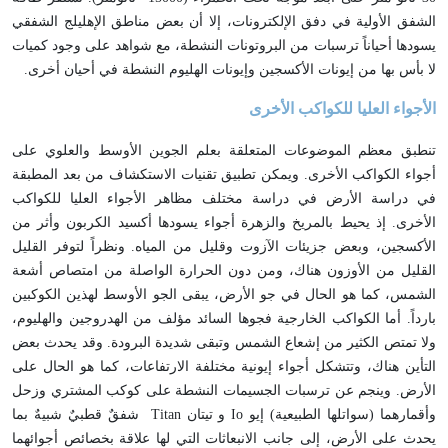
الشفق الأولية في دفق الإلكترونات، إلا أن بعض مناطق الإهليلج الشفقي
يسودها أحياناً ترسبات من البروتونات النشطة، مع شواهد على وجود كميات
لا بأس بها من إيونات الأكسجين وإيونات الهليوم النشطة في أحيان أخرى
.
الأجواء العليا للكواكب الأخرى
تنطبق معظم الموضوعات المتعلقة بعلم الجوين الأوسط والعلوي على
أجواء الكواكب الأخرى. ويمكن تطبيق تقنيات الاستكشاف من بعد المطبقة
في دراسة الأرض في دراسة مختلف مظاهر الأجواء العليا للكواكب
الأخرى. إذ يحيط بالمريخ والزهرة أجواء يسودها أكسيد الكربون وأثر من
الأكسجين، وبعض جزيئات الآزوت وقليل من المياه. ونظراً لتوفر القليل
القليل من الأوزون هناك، ومن دون الحرارة الواصلة من امتصاص أشعة
الشمس، كما هو الحال في جو الأرض، يبقى الجو الأوسط لهذين الكوكبين
بارداً. أما الكواكب الخارجية فجوها السائد مؤلف من الهدروجين والهليوم،
ولا تمتص الكثير من إشعاع الشمس وتبقى شديدة البرودة. وقد يحدث بعض
التأين هناك، وتتشكل أجواء إيونية مختلفة الارتفاعات، كما هو الحال على
الأرض. وينجم عن ترسبات الجسيمات النشطة على كوكب المشتري وزحل
وأقمارهما (سواتلها الطبيعية) إيو
Io
و تيتان
Titan
شفقٌ قطبيٌ شبيهٌ بما
يحدث على الأرض، إلى جانب الانبعاثات التي لها علاقة بخصائص أجوائهما