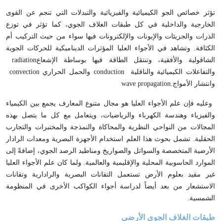
تؤثر خصائص الجو الكيميائية والفيزيائية والتبدلات التي تنجم عن القوى
الخارجية والداخلية في كل طبقات الغلاف الجوي، كما تؤثر في توزع
الذرات والجزيئات والإيونات والإلكترونات فيها سواء من حيث التركيب أم
الكثافة. وتشاهد في الأجواء العليا المؤثرات الديناميكية للحركات الجوية
الشاقولية والأفقية، وتنتقل الطاقة فيها بوساطة الإشعاع
radiation
والتفاعلات الكيميائية والناقلية
conduction
والحمل الحراري
convection
وانتشار الأمواج
wave propagation.
وعليه فإن علم الأجواء العليا هو مجال متنوع المعارف يجمع بين الكيمياء
والفيزياء وهندسة الكهرباء والرياضيات، ويتعامل مع كل ما يتصل بهذه
المجالات من النواحي النظرية والمحاكاة والنمذجة والمختبرات والتجارب
الحقلية. تشمل بحوث هذا العلم استخدام الأجهزة البصرية ومعدات الرادار
الأرضية المتخصصة والسواتل والصواريخ ومناطيد الرصد الجوي، إضافةً إلى
الموارد الحاسوبية المحلية والإقليمية والعالمية. ولما كان علم الأجواء العليا
غير مقيد بعلوم الأرض تستعمل التقانات البصرية والرادارية وتقانات
الاستشعار من بعد أيضاً لدراسة أجواء الكواكب الأخرى في المنظومة
الشمسية
.
طبقات الغلاف الجوي الأرضي