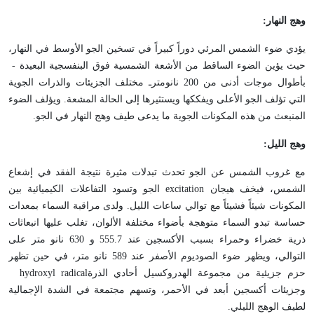
وهج النهار
:
يؤدي ضوء الشمس المرئي دوراً كبيراً في تسخين الجو الأوسط في النهار،
حيث يؤين الضوء الساقط من الأشعة الشمسية فوق البنفسجية البعيدة -
بأطوال موجات أدنى من 200 نانومترـ مختلف الجزيئات والذرات الجوية
التي تؤلف الجو الأعلى ويفككها ويستثيرها إلى الحالة المشعة. ويؤلف الضوء
المنبعث من هذه المكونات الجوية ما يدعى طيف وهج النهار في الجو
.
وهج الليل
:
مع غروب الشمس عن الجو تحدث تبدلات مثيرة نتيجة الفقد في إشعاع
الشمس، فيخف هيجان
excitation
الجو وتسود التفاعلات الكيميائية بين
المكونات شيئاً فشيئاً مع توالي ساعات الليل. ولدى مراقبة السماء بمعدات
حساسة تبدو السماء متوهجة بأضواء مختلفة الألوان، تغلب عليها انبعاثات
ذرية خضراء وحمراء بسبب الأكسجين عند 555.7 و 630 نانو متر على
التوالي، ويظهر ضوء الصوديوم الأصفر عند 589 نانو متر، في حين تظهر
حزم جزيئية من مجموعة الهدروكسيل أحادي الذرة
hydroxyl radical
وجزيئات أكسجين أبعد في الأحمر، وتسهم مجتمعة في الشدة الإجمالية
لطيف الوهج الليلي
.