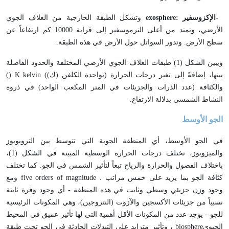
-
الإكزوسفير
exosphere:
وتشكل الطبقة الخارجية من الغلاف الجوي
الأرضي، وتمتد من أعلى الترموسفير إلى قرابة 10000 كم ارتفاعاً عن
سطح الأرض. وتدور السواتل حول الأرض في هذه الطبقة
.
ويبين الشكل (1) طبقات الغلاف الجوي الأرضي المختلفة والحدود الفاصلة
بينها، إضافةً إلى تغير درجات الحرارة (بواحدة الكلفن (ك)
kelvin (
K
)
)
والكثافة (عدد الذرات والجزيئات في المتر المكعب الواحد) في ذروة
النشاط الشمسي بدلالة الارتفاع
.
الجو الأوسط
في الجو الأوسط، أي المنطقة الجوية التي تتوسط بين التروبوبوز
والميزوبوز، تختلف درجات الحرارة الوسطية المبينة في الشكل (1)،
باختلاف الفصول والحرارة والرياح تبعاً لتأثير الشمس في الجو. كما تختلف
كثافة الجو بما يزيد على خمس مراتب
five orders of magnitude .
ومع
وجود وزن جزيئي وسطي وثابت في هذه المنطقة - أي وجود وفرة ثابتة
نسبياً من جزيئات الأكسجين والآزوت (النتروجين)، وهي المكونات الرئيسية
للجو - يوجد عدد من المكونات الأقل أهمية التي لها تأثير عميق في المحيط
الحيوي
biosphere
، وتأثير متزايد على التبدلات الحادثة في الجو تحت طبقة