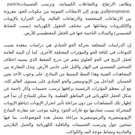
وظائف الارتفاع، وبالتفاعلات الكيميائية، وترسب الجسيمات
particle
precipitation
الذي يؤدي إلى الانبعاثات الضوئية من مكونات الجو، مقرونة
بين الارتفاعات المنخفضة والارتفاعات العالية، وتأثر الحرارة بالإيونات
والإلكترونات وتفاعلها في مختلف الحقول الكهربائية (بسبب النشاط
الشمسي) والتبدلات الناجمة عنها في الحقل المغنطيسي للأرض
.
إن الدراسات المتعلقة بحركة الجو الحيادي هي دراسات معقدة بسبب
التنوعات في كثافة الجو والمؤثرات المختلفة الأخرى. كما أن البنية العامة
لحقل الريح في الجو العلوي تنجم عن تدرج الضغط الذي يسببه اختلاف
التسخين الشمسي في النهار والليل على جانبي الأرض. وتدل المقارنة بين
المشاهدات العينية وهذا النمط البسيط من النماذج، على وجوب الأخذ بعين
الحسبان التداخل بين الإيونوسفير والجو الحيادي على مستوى العالم كله،
مع أن معظم المؤثرات الرئيسية يرافقها ترسب جسيمات وآثار ناجمة عن
شكل الحقل الكهربائي في المناطق القطبية. ولا يمكن للنماذج أن تبدأ في
إظهار تلك المشاهدات من دون مراعاة تأثير انجرار الإيونات (تباطؤ الإيونات
المتحركة بسبب تصادمها مع غازات الجو). وعليه يتوجب عند مقارنة النماذج
الإيونوسفيرية والترموسفيرية مراعاة مجمل هذه الموضوعات، بما فيها
تسخين جول وترسب الجسيمات والناقلية الكهربائية والحمل البلازمي
والجاذبية ونشاط موجة المد والكواكب
.