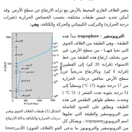
يتغير الغلاف الغازي المحيط بالأرض مع تزايد الارتفاع عن سطح الأرض. وقد
أمكن تحديد خمس طبقات مختلفة، بحسب الخصائص الحرارية (تغيرات
درجة الحرارة) والتركيب الكيميائي والحركة والكثافة،
وهي
:
-
التروبوسفير
troposphere :
تبدأ هذه
الطبقة - وهي الطبقة من الغلاف الجوي
التي نحيا فيهــا - من سطح الأرض، في
حين يختلف ارتفاع هذه الطبقة من خط
الاستواء (قرابة 20 كم) إلى القطبين
(قرابة 6 كم). وبالارتفاع تدريجياً عن
سطح الأرض تتناقص درجات الحرارة
من 17 درجة مئوية (17
°C
) وسطياً إلى
51 درجة مئوية تحت الصفر (- 51
°C
)
وتحدث معظم ظواهر الطقس في هذه
الطبقة. ويطلق على الحدود الفاصلة
الشكل (1) طبقات الغلاف الجوي وتغير
بين التروبوسفير والطبقة التي تعلوها
درجات الحرارة والكثافة بدلالة الارتفاع
اسم التروبوبوز
tropopause
، ويشكل كل
من التروبوسفير والتروبوبوز ما يدعى الجو (الغلاف الجوي) الأدنى
lower