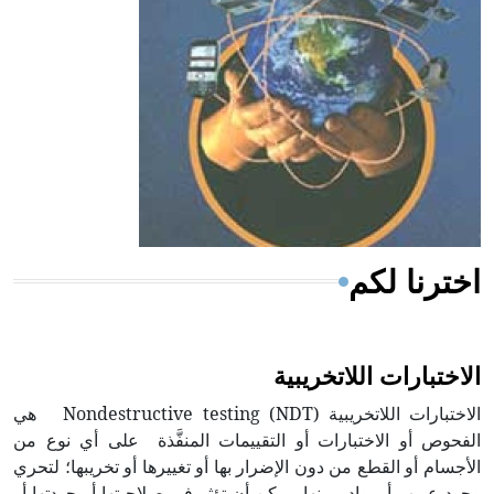
ويعود له الفضل بأنه حرر الطب من الدين والفلسفة.
- هل تعلم أن المرجان إفراز حيواني يتكون في البحر ويتركب
من مادة كربونات الكلسيوم، وهو أحمر أو شديد الحمرة وهو
أجود أنواعه، ويمتاز بكبر الحجم ويسمى الش
اخترنا لكم
الاختبارات اللاتخريبية
الاختبارات اللاتخريبية Nondestructive testing (NDT) هي
الفحوص أو الاختبارات أو التقييمات المنفَّذة على أي نوع من
الأجسام أو القطع من دون الإضرار بها أو تغييرها أو تخريبها؛ لتحري
وجود عيوب أو بوادر منها، يمكن أن تؤثر في صلاحيتها أو جودتها أو