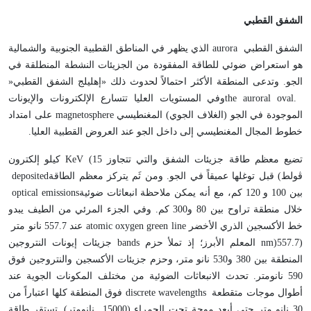
الشفق القطبي
الشفق القطبي
aurora
الذي يظهر في المناطق القطبية الجنوبية والشمالية
هو استعراض ضوئي للطاقة المفقودة من الجزيئات النشطة المنطلقة في
الجو. وتدعى المنطقة الأكثر احتمالاً لحدوث ذلك «إهليلج الشفق القطبي
»
the auroral oval.
وفي المستويات العليا تتسارع الإلكترونات والإيونات
الموجودة في الجو (الغلاف الجوي) المغنطيسي
magnetosphere
على امتداد
خطوط المجال المغنطيسي إلى داخل الجو عند العروض القطبية العليا
.
تضيع معظم طاقة جزيئات الشفق والتي تتجاوز 15
KeV (
كيلو إلكترون
ڤولط) قبل توغلها عميقاً في الجو. ومن ثَم يتركز معظم الطاقة
deposited
بين 100 و 120 كم، مع أنه يمكن ملاحظة انبعاثات ضوئية
optical emissions
خلال منطقة تراوح بين 80 و300 كم. وفي الجزء المرئي من الطيف يبدو
خط الأكسجين الذري الأخضر
atomic oxygen green line
عند 557.7 نانو متر
(557.7
nm)
المعلم الأبرز؛ إذ تملأ حزم
bands
جزيئات إيونات النتروجين
المنطقة بين 380 و530 نانو متر، وحزم جزيئات الأكسجين والنتروجين فوق
590 نانومتر. تحدث الانبعاثات الضوئية من مختلف المكونات الجوية عند
أطوال موجات متقطعة
discrete wavelengths
فوق المنطقة كلها اعتباراً من
30 نانو متر حتى أبعد موجة تحت الحمراء (15000 نانومتر). تستقر طاقة