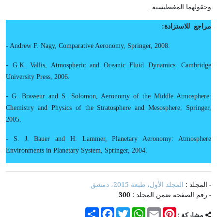
وحقولهما المغنطيسية
.
مراجع للاستزادة
:
- Andrew F. Nagy, Comparative Aeronomy, Springer, 2008.
- G.K. Vallis, Atmospheric and Oceanic Fluid Dynamics. Cambridge
University Press, 2006.
- G. Brasseur and S. Solomon, Aeronomy of the Middle Atmosphere:
Chemistry and Physics of the Stratosphere and Mesosphere, Springer,
2005.
- S. J. Bauer and H. Lammer, Planetary Aeronomy: Atmosphere
Environments in Planetary System, Springer, 2004.
- المجلد :
المجلد الأول، طبعة 2015، دمشق
- رقم الصفحة ضمن المجلد :
300
Share
Facebook
Twitter
WhatsApp
Email
Pinterest
مشاركة :