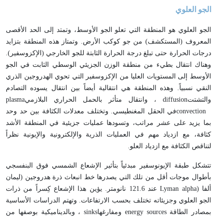
الجو العلوي
الجو العلوي هو المنطقة التي تعلو الجو الأوسط، وتمتد إلى الحد الأقصى
المعروف (المستكشف) من جو كوكب الأرض. وتمتاز هذه المنطقة بتزايد
درجات الحرارة حتى تبلغ درجة الحرارة الثابتة للجو الخارجي (الإكزوسفير).
وهناك انتقال بطيء من منطقة الوزن الجزيئي الوسطي الثابت في الجو
الأوسط إلى المستويات العليا من الإكزوسفير التي تحوي الهدروجين الذري
النقي نسبياً. وهذه المنطقة هي انتقالية أيضاً بين انتقال يسوده التصادم
والتشتت
diffusion
، وانتقال متأثر بالحمل الحراري البلازمي
plasma
convection
في الحقل المغنطيسي. وتختلف معدلات الكثافة بين حد وحد
بما يزيد على عشر مراتب، وتسودها عمليات جزيئية في المنطقة الأشد
كثافة، مع ازدياد مهم في العمليات الذرية والإلكترونية والإيونية نظراً
لتناقص الكثافة مع ازدياد العلو
.
تتشكل طبقة الإيونوسفير مبدئياً بتأثير الإشعاع الشمسي فوق البنفسجي
بأطوال موجات أقل من تلك التي يصدرها خط انبعاث ذرة هدروجين (ليمان
ألفا
Lyman alpha)
عند 121.6 نانومتر. يؤين هذا الإشعاع كِسراً من ذرات
الجو العلوي وجزيئاته تختلف بحسب الارتفاعات. وتهتم الدراسات الأساسية
بمصادر الطاقة
energy sources
ومفارغها
sinks
، وبالديناميكية بوصفها من