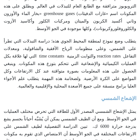
التروبوبوز مترافقة مع الطابع العام للتبدلات في العالم. ويطلق على هذه
المكونات اسم «غازات الدفيئات
» greenhouse gases (
بخار الماء والأوزون
وثاني أكسيد الكربون والميتان ومركبات الكلور وأكاسيد الآزوت
والكلوروفلوروكربونات)، وكلها موجودة في الجو الأوسط
.
يتطلب وضع نموذج لمنطقة المحيط الجوي هذه؛ دراسة التبدلات التي تطرأ
على الشمس، وعلى منظومات الرياح الأفقية والشاقولية، ومعدلات
التفاعل
reaction rates
والثوابت الزمنية
time constants
التي لها علاقة بكل
العمليات الكيميائية والإشعاعية التي تتحكم بتوزع هذه المكونات. وينبغي
الحصول على هذه المعلومات بصورة متواقتة عند كل الارتفاعات وكل
المواضع على الكرة الأرضية. ولضخامة هذه المهمة يتطلب علم الأجواء
العليا برامج منسقة على جميع الأصعدة المحلية والإقليمية والعالمية
.
الإشعاع الشمسي
يمثل الإشعاع الشمسي المصدر الأول للطاقة التي تحرض مختلف العمليات
في الجو الأوسط. ومع أن الطيف الشمسي يمكن أن يُشَبَّه أحياناً بجسم يشع
بدرجة حرارة 6000 ك، تبين الدراسة التفصيلية لطيف الشمس على
الارتفاعات المختلفة في الجو الأوسط أن الامتصاص الذي تقوم به مكونات