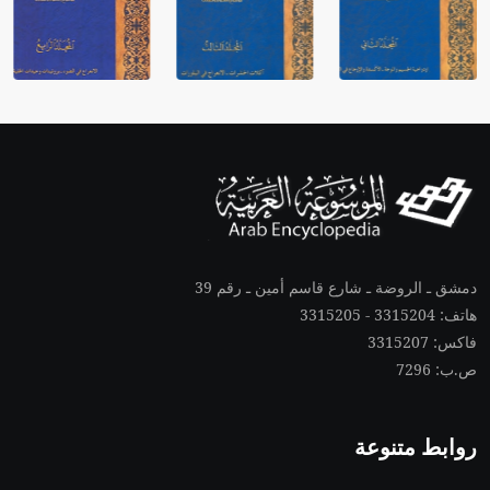
دمشق ـ الروضة ـ شارع قاسم أمين ـ رقم 39
هاتف: 3315204 - 3315205
فاكس: 3315207
ص.ب: 7296
روابط متنوعة