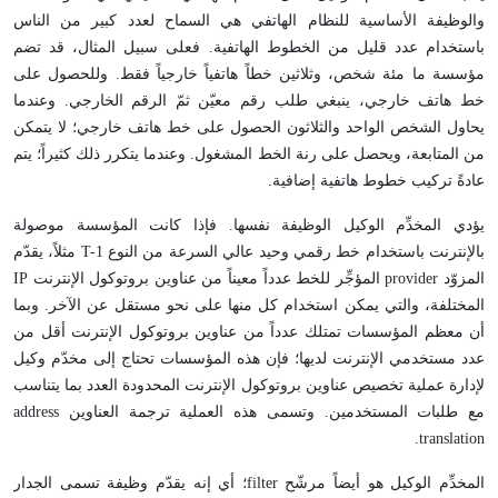
والوظيفة الأساسية للنظام الهاتفي هي السماح لعدد كبير من الناس
باستخدام عدد قليل من الخطوط الهاتفية. فعلى سبيل المثال، قد تضم
مؤسسة ما مئة شخص، وثلاثين خطاً هاتفياً خارجياً فقط. وللحصول على
خط هاتف خارجي، ينبغي طلب رقم معيّن ثمّ الرقم الخارجي. وعندما
يحاول الشخص الواحد والثلاثون الحصول على خط هاتف خارجي؛ لا يتمكن
من المتابعة، ويحصل على رنة الخط المشغول. وعندما يتكرر ذلك كثيراً؛ يتم
عادةً تركيب خطوط هاتفية إضافية.
يؤدي المخدِّم الوكيل الوظيفة نفسها. فإذا كانت المؤسسة موصولة
بالإنترنت باستخدام خط رقمي وحيد عالي السرعة من النوع T-1 مثلاً، يقدّم
المزوّد provider المؤجِّر للخط عدداً معيناً من عناوين بروتوكول الإنترنت IP
المختلفة، والتي يمكن استخدام كل منها على نحو مستقل عن الآخر. وبما
أن معظم المؤسسات تمتلك عدداً من عناوين بروتوكول الإنترنت أقل من
عدد مستخدمي الإنترنت لديها؛ فإن هذه المؤسسات تحتاج إلى مخدّم وكيل
لإدارة عملية تخصيص عناوين بروتوكول الإنترنت المحدودة العدد بما يتناسب
مع طلبات المستخدمين. وتسمى هذه العملية ترجمة العناوين address
translation.
المخدِّم الوكيل هو أيضاً مرشّح filter؛ أي إنه يقدّم وظيفة تسمى الجدار