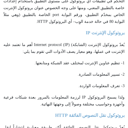
التحكم في تطبيقات أي بروتوكول على مستوى التطبيق باستخدام إعدادات
خاصة بالتطبيق المعني، ومنها على وجه الخصوص عنوان بروتوكول الإنترنت
الخاص بمخدّم التطبيق، ورقم البوابة port الخاصة بالتطبيق (وهي مثلاً
البوابة 80 في حالة خدمة الوِب– أي البروتوكول HTTP.
بروتوكول الإنترنت
IP
يُعدّ بروتوكول الإنترنت (الشابكة) Internet protocol (IP) أهم ما تعتمد عليه
الإنترنت في عملها، وهو معيار يصف الأدوات التي تقوم بما يلي:
1- تنظيم عناوين الإنترنت لمختلف عقد الشبكة ومتابعتها.
2- تسيير المعلومات الصادرة.
3- تعرف المعلومات الواردة.
ولذا يسمح البروتوكول IP لرزمة المعلومات بالمرور بعدة شبكات فرعية
وأجهزة وحواسيب مختلفة وصولاً إلى وجهتها النهائية.
بروتوكول نقل النصوص الفائقة
HTTP
يُعدّ بروتوكول نقل النصوص الفائقة أكثر طريقة معيارية انتشاراً لنقل