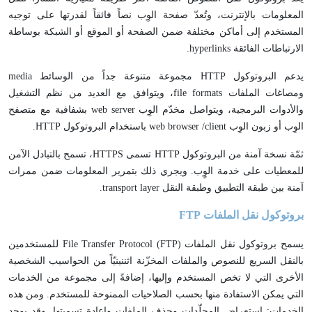
المعلومات بالإنترنت، وتُعدّ صفحة الوِب نصاً فائقاً لقدرتها على توجيه
المستخدم إلى أماكن مختلفة ضمن الصفحة أو الموقع أو الشبكة بوساطة
الارتباطات الفائقة hyperlinks.
يدعم البروتوكول HTTP مجموعة متنوعة جداً من الوسائط media
ومصاغات الملفات file formats، ويتوافق مع العديد من نظم التشغيل
والأدوات البرمجية، ويتواصل مخدّم الوِب web server بشفافية مع متصفح
الوِب أو زبون الوِب web browser /client باستخدام البروتوكول HTTP.
ثمّة نسخة آمنة من البروتوكول HTTP تسمى HTTPS، تسمح بالتبادل الآمن
للمعطيات على خدمة الوٍب. ويجري ذلك بتمرير المعلومات ضمن ممرات
آمنة بين طبقة التطبيق وطبقة النقل transport layer.
بروتوكول نقل الملفات
FTP
يسمح بروتوكول نقل الملفات File Transfer Protocol (FTP) للمستخدمين
بالنقل السريع للنصوص والملفات المخزّنة اثننينيّاً من الحواسيب الشخصية
الأخرى التي لا تخص المستخدم وإليها، إضافةً إلى مجموعة من الخدمات
التي يمكن الاستفادة منها بحسب الصلاحيات الممنوحة للمستخدم. ومن هذه
الخدمات: استعراض المجلّدات وحذف الملفات وإعادة تسميتها. وقد يوجد