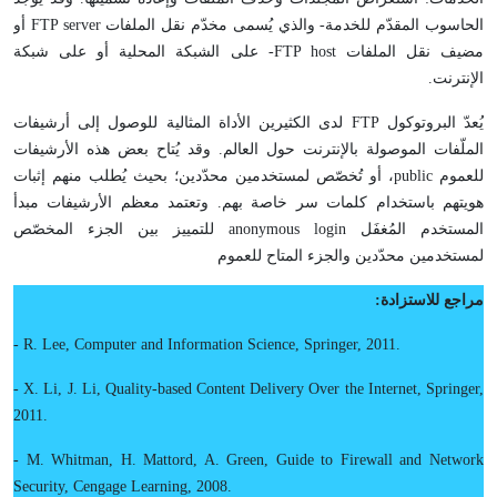
الحاسوب المقدّم للخدمة- والذي يُسمى مخدّم نقل الملفات FTP server أو
مضيف نقل الملفات FTP host- على الشبكة المحلية أو على شبكة
الإنترنت.
يُعدّ البروتوكول FTP لدى الكثيرين الأداة المثالية للوصول إلى أرشيفات
الملّفات الموصولة بالإنترنت حول العالم. وقد يُتاح بعض هذه الأرشيفات
للعموم public، أو تُخصّص لمستخدمين محدّدين؛ بحيث يُطلب منهم إثبات
هويتهم باستخدام كلمات سر خاصة بهم. وتعتمد معظم الأرشيفات مبدأ
المستخدم المُغفَل anonymous login للتمييز بين الجزء المخصّص
لمستخدمين محدّدين والجزء المتاح للعموم
مراجع للاستزادة:
- R. Lee, Computer and Information Science, Springer, 2011.
- X. Li, J. Li, Quality-based Content Delivery Over the Internet, Springer,
2011.
- M. Whitman, H. Mattord, A. Green, Guide to Firewall and Network
Security, Cengage Learning, 2008.