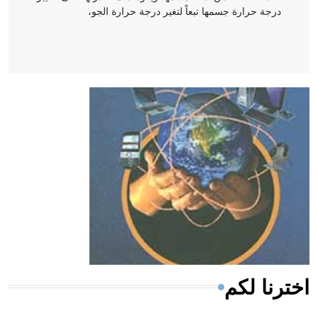
درجة حرارة جسمها تبعاً لتغير درجة حرارة الجو،
- هل تعلم أن أبقراط كتب في الطب أربعة مؤلفات هي:
الحكم، الأدلة، تنظيم التغذية، ورسالته في جروح الرأس.
ويعود له الفضل بأنه حرر الطب من الدين والفلسفة.
- هل تعلم أن المرجان إفراز حيواني يتكون في البحر ويتركب
من مادة كربونات الكلسيوم، وهو أحمر أو شديد الحمرة وهو
أجود أنواعه، ويمتاز بكبر الحجم ويسمى الش
اخترنا لكم