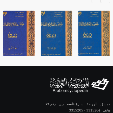
دمشق ـ الروضة ـ شارع قاسم أمين ـ رقم 39
هاتف: 3315204 - 3315205