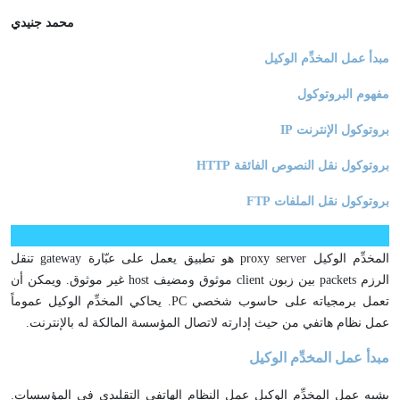
محمد جنيدي
مبدأ عمل المخدِّم الوكيل
مفهوم البروتوكول
بروتوكول الإنترنت
IP
بروتوكول نقل النصوص الفائقة
HTTP
بروتوكول نقل الملفات
FTP
المخدِّم الوكيل proxy server هو تطبيق يعمل على عبّارة gateway تنقل
الرزم packets بين زبون client موثوق ومضيف host غير موثوق. ويمكن أن
تعمل برمجياته على حاسوب شخصي PC. يحاكي المخدِّم الوكيل عموماً
عمل نظام هاتفي من حيث إدارته لاتصال المؤسسة المالكة له بالإنترنت.
مبدأ عمل المخدِّم الوكيل
يشبه عمل المخدِّم الوكيل عمل النظام الهاتفي التقليدي في المؤسسات.