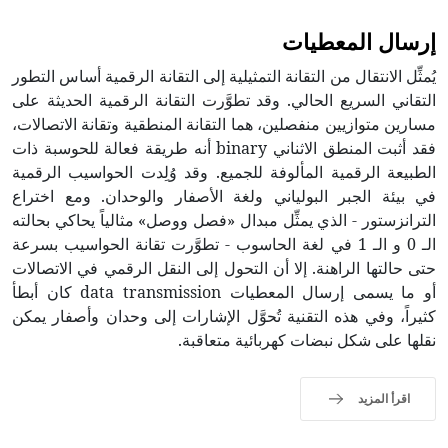
إرسال المعطيات
يُمثِّل الانتقال من التقانة التمثيلية إلى التقانة الرقمية أساس التطور
التقاني السريع الحالي. وقد تطوَّرت التقانة الرقمية الحديثة على
مسارين متوازيين منفصلين، هما التقانة المنطقية وتقانة الاتصالات،
فقد أثبت المنطق الاثناني binary أنه طريقة فعالة للحوسبة ذات
الطبيعة الرقمية المألوفة للجميع. وقد وُلِدت الحواسيب الرقمية
في بيئة الجبر البولياني ولغة الأصفار والوحدان. ومع اختراع
الترانزستور - الذي يمثِّل مبدال «فصل ووصل» مثالياً يحاكي بحالته
الـ 0 و الـ 1 في لغة الحاسوب - تطوَّرت تقانة الحواسيب بسرعة
حتى حالتها الراهنة. إلا أن التحول إلى النقل الرقمي في الاتصالات
أو ما يسمى إرسال المعطيات data transmission كان أبطأ
كثيراً، وفي هذه التقنية تُحوَّل الإشارات إلى وحدان وأصفار يمكن
نقلها على شكل نبضات كهربائية متعاقبة.
اقرأ المزيد