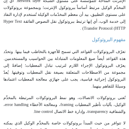
الإنترنت المتاحة للمؤسسة على مستوى الشبكة network layer. أي إن
المخدِّم الوكيل مرتبط أساساً ببروتوكول الإنترنت؛ وبمجموعة بروتوكولات
على مستوى التطبيق، بيد أن معظم المخدّمات الوكيلة تُستخدم لإدارة النفاذ
إلى خدمة الوب، أي إنها ترتبط ببروتوكول نقل النصوص الفائقة Hyper Text
(Transfer Protocol (HTTP .
مفهوم البروتوكول
تعرّف البروتوكولات القواعد التي تسمح للأجهزة بالتخاطب فيما بينها. وتحدّد
هذه القواعد أيضاً صيغ المعلومات المتبادلة بين الحواسيب والمستخدمين.
يعرّف البروتوكول الإجراء اللازم لترتيب تبادل المعطيات؛ إضافةً إلى
مجموعة من الاصطلاحات المتعلقة بصيغة نقل المعطيات وتوقيتها. يُعدّ
البروتوكول إجرائية قياسية، يجب على جهازَي معالجة المعطيات اعتمادها
وسيلةً للتفاهم بينهما.
تُعنى بروتوكولات الاتصالات، وهو نمط البروتوكولات المرتبطة بالمخدِّم
الوكيل، بآليات تأطير المعطيات framing، ومعالجة الأخطاء error handling،
والشفافية transparency، وإدارة خط الاتصال line control.
لا تتوافر من حيث المبدأ بروتوكولات خاصة بالمخدِّم الوكيل الذي يمكنه