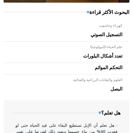
البحوث الأكثر قراءة
كهرباء وحاسوب
التسجيل الصوتي
علم الحياة (البيولوجيا)
تعدد أشكال البلورات
التحكم الموائم
العلوم والتقانات الزراعية والغذائية
- هل تعلم أن الأبلق نوع من الفنون الهندسية التي ارتبطت
بالعمارة الإسلامية في بلاد الشام ومصر خاصة، حيث يحرص
البصل
المعمار على بناء مداميكه وخاصة في الواجهات
هل تعلم؟
- هل تعلم أن الإبل تستطيع البقاء على قيد الحياة حتى لو
فقدت 40% من ماء جسمها ويعود ذلك لقدرتها على تغيير