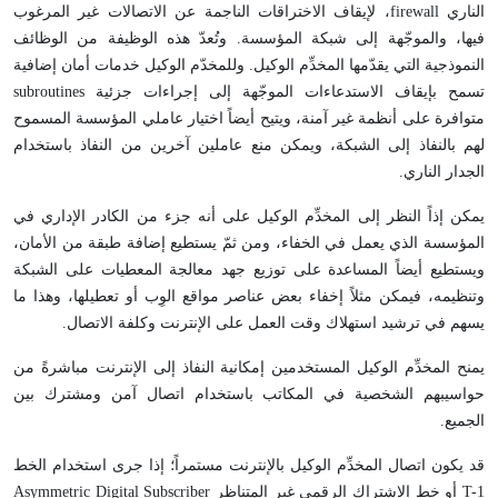
الناري firewall، لإيقاف الاختراقات الناجمة عن الاتصالات غير المرغوب
فيها، والموجّهة إلى شبكة المؤسسة. وتُعدّ هذه الوظيفة من الوظائف
النموذجية التي يقدّمها المخدِّم الوكيل. وللمخدّم الوكيل خدمات أمان إضافية
تسمح بإيقاف الاستدعاءات الموجّهة إلى إجراءات جزئية subroutines
متوافرة على أنظمة غير آمنة، ويتيح أيضاً اختيار عاملي المؤسسة المسموح
لهم بالنفاذ إلى الشبكة، ويمكن منع عاملين آخرين من النفاذ باستخدام
الجدار الناري.
يمكن إذاً النظر إلى المخدِّم الوكيل على أنه جزء من الكادر الإداري في
المؤسسة الذي يعمل في الخفاء، ومن ثمّ يستطيع إضافة طبقة من الأمان،
ويستطيع أيضاً المساعدة على توزيع جهد معالجة المعطيات على الشبكة
وتنظيمه، فيمكن مثلاً إخفاء بعض عناصر مواقع الوِب أو تعطيلها، وهذا ما
يسهم في ترشيد استهلاك وقت العمل على الإنترنت وكلفة الاتصال.
يمنح المخدِّم الوكيل المستخدمين إمكانية النفاذ إلى الإنترنت مباشرةً من
حواسيبهم الشخصية في المكاتب باستخدام اتصال آمن ومشترك بين
الجميع.
قد يكون اتصال المخدِّم الوكيل بالإنترنت مستمراً؛ إذا جرى استخدام الخط
T-1 أو خط الاشتراك الرقمي غير المتناظر Asymmetric Digital Subscriber