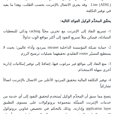
Line (ADSL) . وقد يجري الاتصال بالإنترنت بحسب الطلب، وهذا ما يفيد
في توفير التكلفة.
يحقّق المخدِّم الوكيل الفوائد التالية:
1- تسريع النفاذ إلى الإنترنت مع تخزين مخبّأ caching وذكي للمعطيات
المتبادلة، فيمكن مثلاً تسريع النفوذ إلى أكثر مواقع الوِب تداولاً.
2- حماية شبكة المؤسسة الداخلية intranet بمردود وأداء عاليين؛ بحيث لا
يستطيع المسيّر router التقليدي تحقيقهما بعمليات ترشيح الرزم.
3- منع النفاذ إلى مواقع غير مرغوب فيها، إضافةً إلى توفير إمكانيات إدارية
أخرى سهلة الاستخدام.
4- توفير التكلفة المالية بتحقيق المردود الأعلى من الاتصال بالإنترنت اتصالاً
تشاركياً.
يتضح مما سبق أن المخدِّم الوكيل يُستخدم لتحقيق النفوذ إلى أي خدمة من
خدمات الإنترنت الممثّلة بمجموعة بروتوكولات على مستوى التطبيق
application layer وإدارته، وذلك بالتحكم في تخصيص عناوين بروتوكول