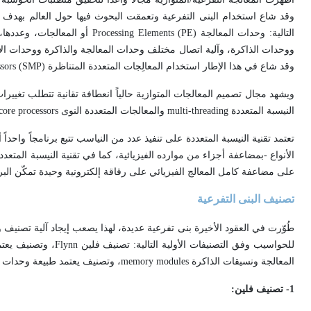
وقد شاع استخدام البنى التفرعية وتعمقت البحوث فيها حول العالم بهدف 
التالية: وحدات المعالجة nts (PE
ووحدات الذاكرة، وآلية اتصال مختلف وحدات المعالجة والذاكرة ووحدات الإدخ
وقد شاع في هذا الإطار استخدام المعالِجات المتعددة المتناظرة Symmetric Multiprocessors (SMP).
ويشهد مجال تصميم المعالجات المتوازية حالياً انعطافة تقانية تتطلب تغيير
النيسبة المتعددة multi-threading والمعالجات المتعددة النوى multi-core processors الحديثة نسبياً لتحقيق تعاظم الأداء المطلوب في التطبيقات الحديثة.
تعتمد تقنية النيسبة المتعددة على تنفيذ عدد من النياسب تتبع برنامجاً واحداً
على مضاعفة كامل المعالج الفيزيائي على رقاقة إلكترونية وحيدة تمكّن البرامج م
تصنيف البنى التفرعية
طُوّرت في العقود الأخيرة بنى تفرعية عديدة، لهذا يصعب إيجاد آلية تصنيف 
المعالجة ونسيقات الذاكرة memory modules، وتصنيف يعتمد طبيعة وحدات المعالجة PE وخواصها، وأصناف أخرى لها بنى تفرعية خاصة.
1- تصنيف فلين: