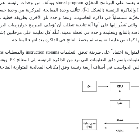
اقترح عالم الرياضيات فون نيومن Von Neumann عام 1945 نموذج حوسبة يعتمد على البرنامج المخزّن ogram
تعليمات المخزّنة تسلسلياً في ذاكرة الحاسوب، وتنفذ واحدة تلو الأخرى بطريقة خطي
ي يُنظَر إليها على أنها آلة تتابعية تتطلب أن يُوَصِّف المبرمِج خوارزميات البر
خطوتان رئيستان في تنفيذ البرامج كما يبين 
لين الحواسيب في أصناف أربعة رئيسة وفق إمكانات المعالجة المتوازية المتاحة 