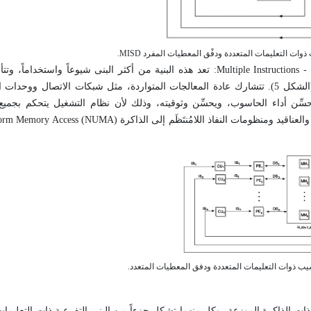
د- تعليمات متعددة - دفْق معطيات متعدد Multiple Instructions - Multiple Data Stream (MIMD): تعد هذه البنية من أكثر البنى 
المعالجات كل منها قادر على تنفيذ دفق تعليمات على معطيات مستقلة (الشكل 5). تتشارك عادة المعالجات المتواردة، مثل شبكات الا
حسِّن أداء الحاسوب، ويحسِّن وثوقيته، وذلك لأن نظام التشغيل يتحكم بجميع 
ذات الذاكرة الموزعة، وكل منهما تشكل جزءاً من البنى التفرعية ذات التعليما