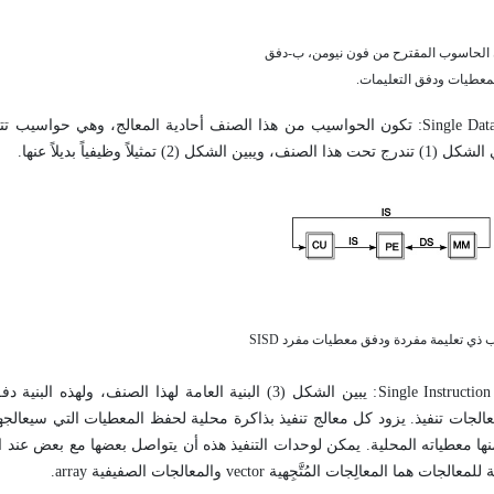
 أ- بنيان الحاسوب المقترح من فون نيومن، ب-دفق
معطيات ودفق التعليمات.
أ-تعليمة مفردة -دفْق معطيات مفرد Single Data Stream - Single Instruction (SISD): تكون الحواسيب من هذا الصنف أحادية المعالج،
ياً بديلاً عنها.
ب-تعليمة مفردة - دفْق معطيات متعدد Single Instruction - Multiple Data Stream (SIMD): يبين الشكل (3) البنية العامة
جات تنفيذ. يزود كل معالج تنفيذ بذاكرة محلية لحفظ المعطيات التي سيعالجها،
ها معطياته المحلية. يمكن لوحدات التنفيذ هذه أن يتواصل بعضها مع بعض عند 
المُتَّجِهية vector والمعالجات الصفيفية array.