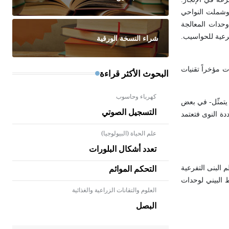
 وشملت النواحي
 ترتيب وحدات المعالجة
فرعية للحواسيب.
شراء النسخة الورقية
ت مؤخراً تقنيات
البحوث الأكثر قراءة
كهرباء وحاسوب
ج يتمثّل- في بعض
التسجيل الصوتي
 (المتآونة) (SMT) Simultaneous Multi-Threading. أما التقنية المتعددة النوى فتعتمد
علم الحياة (البيولوجيا)
تعدد أشكال البلورات
التحكم الموائم
 البنى التفرعية
ات المعالجة PE، وتصنيف يعتمد طرائق الربط البيني لوحدات
العلوم والتقانات الزراعية والغذائية
- هل تعلم أن الأبلق نوع من الفنون
الهندسية التي ارتبطت بالعمارة
البصل
الإسلامية في بلاد الشام ومصر خاصة،
حيث يحرص المعمار على بناء مداميكه