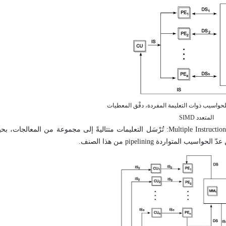
العامة للحواسيب ذوات التعليمة المفردة، دفْق المعطيات
المتعدد SIMD
ج- تعليمات متعددة - دفْق معطيات مفرد Multiple Instructions - Single Data Stream (MISD): تُرْسَل التعليمات متتاليةً إلى مجموعة