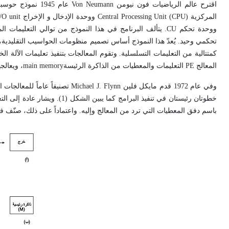
ووحدة تحكم CU. يتألف البرنامج في هذا النموذج من توالي ال
تحكمي وحيد. يُعدّ هذا النموذج أساس تصميم منظومات الحواسيب التقليدية، والت
المعالج PE التعليمات والمعطيات من الذاكرة الرئيسةmain memory، ويعالجها كما تنص عليه التعليمة، ثم يحفظ النتائج في الذاكرة بعد انتهاء المعالجة.
باسم دفق المعطيات التي ترد من المعالج وإليه. واعتماداً على ذلك، صنّف ف