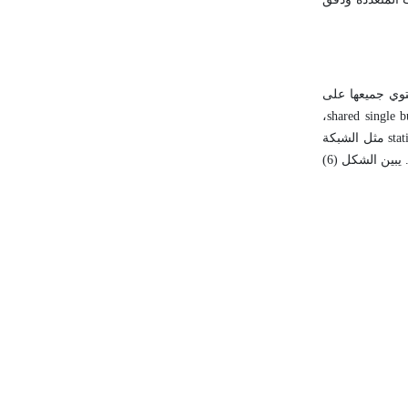
ي تسيٍّر الاتصالات بين مختلف المعالجات في البنية، ويخص هذا التصنيف البنى MIMD حيث تحتوي جميعها على
معالجات متعددة وعلى العديد من نسيقات الذاكرة. تتضمن شبكات الاتصالات البينية هذه: الشبكة الخطية linear، والشبكة الوحيدة المسرى المشترك shared single bus،
والشبكة ذات المسارات المتعددة المشتركة shared multiple buses، والمقاطع crossbars، والحلقات rings. تختلف هذه البنى، فمنها ذات بنى توصيل ساكن static مثل الشبكة
الخطية والحلقة والنجمي، أو وحيدة المسرى المشترك أو متعددة المسارات أو متقاطعة ديناميكية. يتحكم النظام في إعادة تشكيلها لتسهيل الاتصال وتيسيره. يبين الشكل (6)