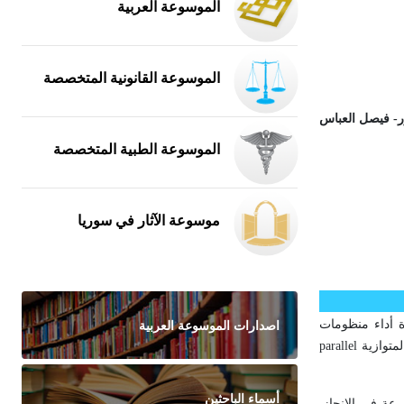
الموسوعة العربية
الموسوعة القانونية المتخصصة
ر- فيصل العباس
الموسوعة الطبية المتخصصة
موسوعة الآثار في سوريا
اصدارات الموسوعة العربية
ية لزيادة أداء منظومات
الحواسيب هي استعمال معالِجات متعددة تتعاون معاً لحل المسائل بسرعة، ويمكن لها أن تعمل على التوازي لتقبُّل أعباء معيَّنة، وهو ما يُعرف بالمعالجة المتوازية parallel
أسماء الباحثين
عة في الإنجاز.