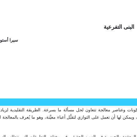
البنى التفرعية
سيرا أستو
عية/المتوازية parallel architecture هو منظومة مكونات وعناصر معالجة تتعاون لحل مسألة ما بسرعة. الطريقة التقليد
بة المعقدة والحوسبة في الزمن الحقيقي في مختلف التطبيقات التي تتطلب السر