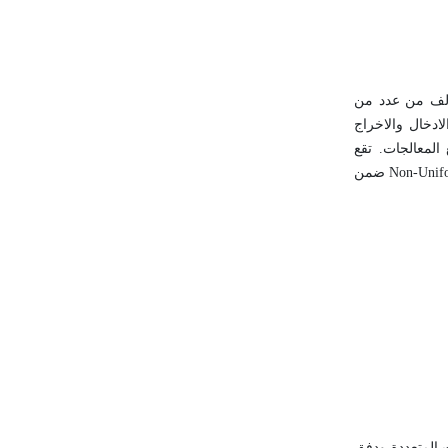
شيوعاً واستخداماً، وتتألف من عدد من
تصال ووحدات الادخال والاخراج
المعالجات. تقع
منظومات المعالجات المتعددة النوى، والمعالجات المتعددة المتناظرة SMP، والعناقيد ومنظومات النفاذ اللامُنتَظَم إلى الذاكرة Non-Uniform Memory Access (NUMA) ضمن
ت المتعددة ودفق