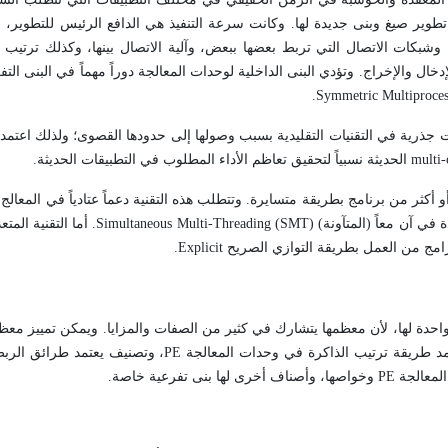
تطوير صيغ وبنى جديدة لها. وكانت سرعة التنفيذ هي الدافع الرئيس للتطوير،
Processing Eleme) أو المعالجات، وعددها، وشبكات الاتصال التي تربط بعضها ببعض، وآلية الاتصال بينها، وكذلك
ال والإخراج. وتؤدي البنى الداخلية لوحدات المعالجة دوراً مهماً في البنى الت
ات جذرية في التقنيات التقليدية بسبب وصولها إلى حدودها القصوى؛ ولذلك اعتمد
 أو أكثر من برنامج بطريقة متسايرة. وتتطلب هذه التقنية دعماً عتادياً في المعال
الأنواع -بمضاعفة أجزاء من موارده الفيزيائية، كما في تقنية النيسبة المتعددة في آن معاً
ن العمل بطريقة التوازي الصريح Explicit.
واحدة لها، لأن معظمها يتشارك في كثير من الصفات والمزايا. ويمكن تمييز معظم
للحواسيب وفق التصنيفات الأولية التالية: تصنيف فلين Flynn، وتصنيف يعتمد طريقة ترتيب الذاكرة في وحد