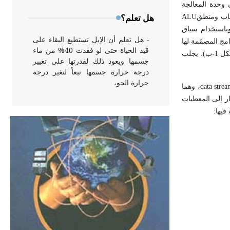
stored-pr ويتألف من وحدات رئيسة: هي وحدة المعالجة
وخاصة في الواجهات
هل تعلم؟
المركزية Central Processing Unit (CPU) ووحدة الإدخال و الإخراج I/O unit والذاكرة الرئيسة (الشكل 1-آ). تتألف وحدة المعالجة المركزية من وحدة حساب ومنطقALU
ة وباستخدام سياق
- هل تعلم أن الإبل تستطيع البقاء على
امج المصمّمة لها
قيد الحياة حتى لو فقدت 40% من ماء
كمتتالية من التعليمات التسلسلية. وتقوم المعالجات بتنفيذ تعليمات الآلة الخاصة بالتتابع وبتعليمة واحدة في لحظة معينة. تُنفَّذ كل تعليمة على مرحلتين (شكل 1-ب). يجلب
جسمها ويعود ذلك لقدرتها على تغيير
درجة حرارة جسمها تبعاً لتغير درجة
حرارة الجو،
وفي عام 1972 قدم مايكل فلين Michael J. Flynn تصنيفاً عاماً للمعالجات المتوازية اعتماداً على طريقة تدفق التعليمات instruction streams والمعطيات data streams، وهما
الشكل (1). ويشار عادة إلى التعليمات باسم دفق التعليمات التي ترد من الذاكرة الرئيسة إلى المعالج PE. ويشار إلى المعطيات
فيها:
- هل تعلم أن أبقراط كتب في الطب
أربعة مؤلفات هي: الحكم، الأدلة، تنظيم
التغذية، ورسالته في جروح الرأس.
ويعود له الفضل بأنه حرر الطب من
الدين والفلسفة.
- هل تعلم أن المرجان إفراز حيواني
يتكون في البحر ويتركب من مادة
كربونات الكلسيوم، وهو أحمر أو شديد
الحمرة وهو أجود أنواعه، ويمتاز بكبر