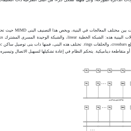
تصنف البنى التفرعية وفقاً لطرائق الربط /شبكة الربط الت