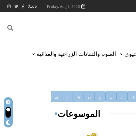
تابعنا:
Friday, Aug 7, 2026
حيوي
العلوم والتقانات الزراعية والغذائية
ق
ك
ل
م
ن
هـ
و
ي
الموسوعات