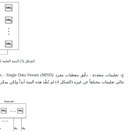
الشكل (3) البنية 
تتالي تعليمات مختلفاً عن غيره (الشكل 4) لم تُنفَّذ هذه البنية أبداً ولكن يمكن عدّ الحواسيب المتواردة pipelining من هذا الصنف.