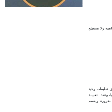
الحجم ويسمى الش
 وهي حواسيب تتابعية ولا تستطيع
 لهذا الصنف، ولهذه البنية دفق تعليمات وحيد
 وتنفذ التعليمة
الضرورة. ويقسم