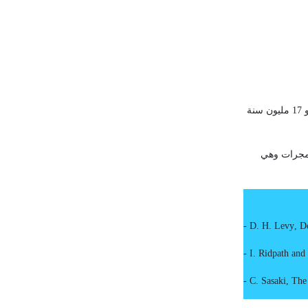
. تبعد هذه المجرة عن الأرض نحو 17 مليون سنة
مجرات وهي
-
D
.
H. Levy
,
D
-
I. Ridpath and
-
C. Sasaki
,
The 