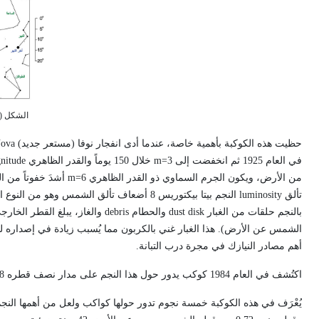
الشكل (2) رسم لموقع كوكبة آلة الرسام
حظيت هذه الكوكبة بأهمية خاصة، عندما أدى انفجار نوفا (مستعر جديد)
ova
في العام 1925 ثم انخفضت إلى
m=3
خلال 150 يوماً والقدر الظاهري
nitude
من الأرض، ويكون الجرم السماوي ذو القدر الظاهري
m=6
أشدَ خفوتاً من ا
تألق
luminosity
النجم بيتا بيكتوريس 8 أضعاف تألق الشمس وهو من النوع الطيفي
بالنجم حلقات من الغبار
dust disk
والحطام
debris
والغاز، يبلغ القطر الخارج
الشمس عن الأرض). هذا الغبار غني بالكربون مما يُسبب زيادة في إصداره ل
أهم مصادر النيازك في مجرة درب التبانة.
اكتُشف في العام 1984 كوكب يدور حول هذا النجم على مدار نصف قطره 8
يُعْرَف في هذه الكوكبة خمسة نجوم تدور حولها كواكب ولعل من أهمها النج