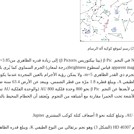
N
في النجم
Pic
β
(بيتا بيكتوريس
Pictoris
β
) إلى زيادة قدره الظاهري من
=3.85
apparent mag
قياس لسطوع
brightness
(درجة لمعان) الجرم السماوي كما يُرى با
لجرم ذي القدر الظاهري
m=5
، ولا يمكن رؤية الأجرام بالعين المجردة عندما يكو
A
، ويبلغ قطره 1.8 مرّة من قط
ي لأبعدها عن النجم
Pic
β
نحو 800 وحدة فلكية 800
AU
(والوحدة الفلكية
AU
تس
لأشعة تحت الحمرا مقارنة مع أشباهه من النجوم. ويُعتقد أن الحطام المحيط با
AU
، وتبلغ كتلته نحو 8 أضعاف كتلة كوكب المشتري
Jupiter
.
م
HD 40307
(الشكل 3) وهو نجم برتقالي من النوع الطيفي
K
، ويبلغ قدره الظا