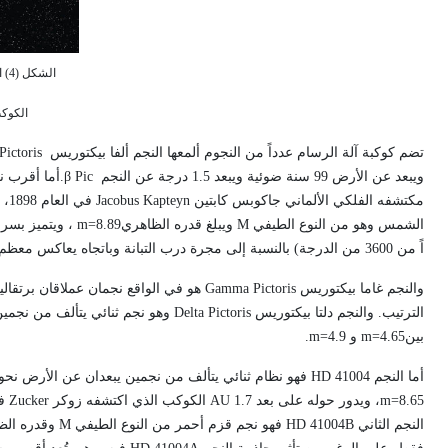
الشكل (4) النجم HD 40307 وعلى يسار الصورة
الكوكب HD 40307g وكوك
تضم كوكبة آلة الرسام عدداً من النجوم ألمعها النجم ألفا بيكتوريس
Pictoris
ويبعد عن الأرض 99 سنة ضوئية ويبعد 1.5 درجة عن النجم
Pic
β
.أما أقرب ن
مكتشفه الفلكي الألماني جاكوبس كابتين
Jacobus Kapteyn
في العام 1898، وهو نجم قزم أحمر
الشمس وهو من النوع الطيفي
M
ويبلغ قدره الظاهري
m=8.89
، ويتميز بسرعته الزا
اً من 3600 من الدرجة) بالنسبة إلى مجرة درب التبانة وباتجاه يعاكس معظم النجوم الأخرى.
والنجم غاما بيكتوريس
Gamma Pictoris
هو في الواقع نجمان عملاقان برتقاليان
الترتيب. والنجم دلتا بيكتوريس
Delta Pictoris
بين
m=4.65
و
m=4.9
.
أما النجم
HD 41004
فهو نظام ثنائي يتألف من نجمين يبعدان عن الأرض نحو 139 سنة ضوئية، النجم الأو
m=8.65
، ويدور حوله على بعد 1.7
AU
الكوكب الذي اكتشفه زوكر
Zucker
النجم الثاني
HD 41004B
فهو نجم قزم أحمر من النوع الطيفي
M
وقدره ال