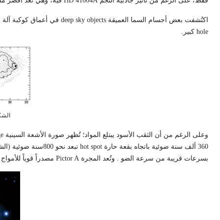
فقط، على الرغم من تأثير جاذبية النجم
HD 41004A
فيه، وهي تُعد أقصر مس
اكتُشفت بعض أجسام السما العميقة
deep sky objects
في أعماق كوكبة آلة ا
hole
كبير.
الشكل (5) رسم ل
وعلى الرغم من أن الثقب الأسود يبتلع المواد؛ تُظهر صورة الأشعة السينية
ge
360 ألف سنة ضوئية باتجاه بقعة حارة
hot spot
بسرعات قريبة من سرعة الضو . وتُعد المجرة
Pictor A
مصدراً قوياً للأمواج