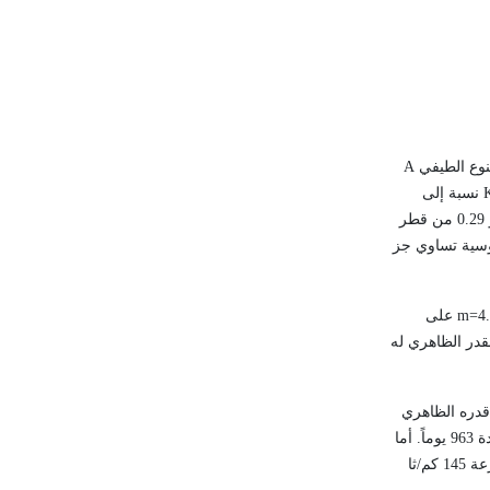
نوع الطيفي
A
K
نسبة إلى
يبعد عن الأرض نحو 12.77 سنة ضوئية، قطره نحو 0.29 من قطر
قوسية تساوي جز
m=4.
على
وم، وذلك يقود إلى تأرجح القدر الظاهري له
دره الظاهري
في العام 2003، وتبلغ كتلته 2.65 ضعف كتلة كوكب المشتري، وتستغرق دورته مدة 963 يوماً. أما
فقط وبسرعة 145 كم/ثا