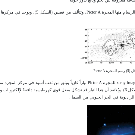
افة معروفة بين نجم وتابع يدور حوله.
لرسام منها المجرة
Pictor A
، وتتألف من فصين (الشكل 5)، ويوجد في مركزها ثقب أسود
لمجرة Pictor A
x-ray ima
للمجرة
Pictor A
تياراً غازياً ينبثق من ثقب أسود في مركز المجرة من
تبعد نحو 800سنة ضوئية (الشكل 6). ويُعتَقد أن هذا التيار قد تشكل بفعل قوى كهرطيسية دافعةً لإلكترونا
 الراديوية في الجز الجنوبي من السما .