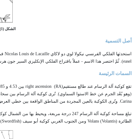
الشكل (1) رسم لكوكبة آلة الرسام (المصور)
أصل التسمية
استحدثها الفلكي الفرنسي نيكولا لوي دو لاكاي
Nicolas Louis de Lacaille
في العام
easel
). ثُمّ اختصر هذا الاسم - عملاً باقتراح الفلكي الإنكليزي السير جون ه
السمات الرئيسة
تقع كوكبة آلة الرسام عند طالع مستقيم(
RA
)
right ascension
بين 4.53 و
.85
(وهو بُعْد الجرم عن خط الاستوا السماوي). تُرى كوكبة آلة الرسام بين سحا
Carina
. وتُرى الكوكبة بالعين المجردة من المناطق الواقعة بين خطي العرض + 26 ْ و - 90 ْ، وتكون أكثر وضوحاً عند الساعة التاسعة من أمسيات شهر كانون الثان
تبلغ مساحة كوكبة آلة الرسام 247 درجة مربعة، ويحيط بها من الشمال كوكبتا الحمامة
الطائرة (
Volantis
)
Volans
ومن الجنوب الغربي كوكبة أبو سيف (
Swordfish
)