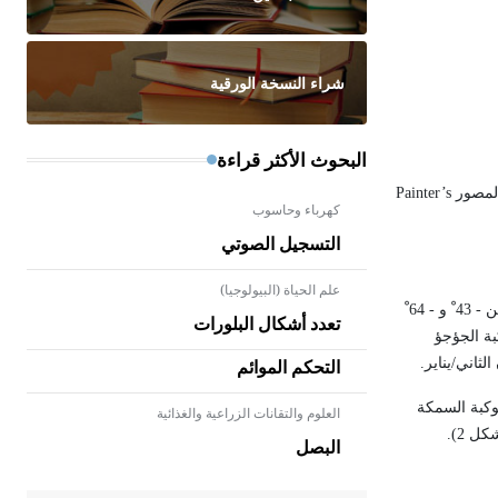
شراء النسخة الورقية
البحوث الأكثر قراءة
المصور
Painter’s
كهرباء وحاسوب
التسجيل الصوتي
علم الحياة (البيولوجيا)
بين - 43 ْ و - 64 ْ
تعدد أشكال البلورات
بة الجؤجؤ
التحكم الموائم
كبة السمكة
العلوم والتقانات الزراعية والغذائية
- هل تعلم أن الأبلق نوع من الفنون
ل 2).
الهندسية التي ارتبطت بالعمارة
البصل
الإسلامية في بلاد الشام ومصر خاصة،
حيث يحرص المعمار على بناء مداميكه