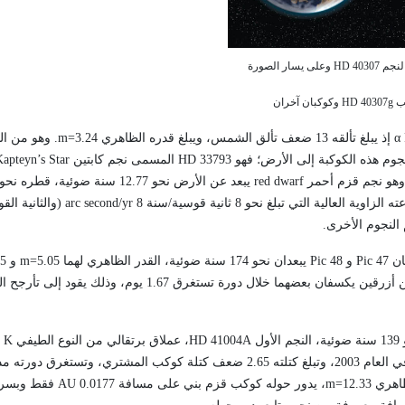
بان آخران
α
إذ يبلغ تألقه 13 ضعف تألق الشمس، ويبلغ قدره الظاهري
m=3.24
. وهو من ال
جوم هذه الكوكبة إلى الأرض؛ فهو
HD 33793
المسمى نجم كابتين
apteyn’s Star
red dwarf
وية العالية التي تبلغ نحو 8 ثانية قوسية/سنة 8
arc second/yr
(والثانية ال
 47
Pic
و 48
Pic
يبعدان نحو 174 سنة ضوئية، القدر الظاهري لهما
m=5.05
و
5
وهو نجم ثنائي يتألف من نجمين أزرقين يكسفان بعضهما خلال دورة تستغرق 1.67 ي
ل
HD 41004A
، عملاق برتقالي من النوع الطيفي
K
ق
ظاهري
m=12.33
، يدور حوله كوكب قزم بني على مسافة 0.0177
AU