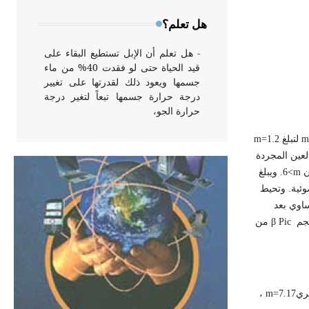
وخاصة في الواجهات
هل تعلم؟
- هل تعلم أن الإبل تستطيع البقاء على
قيد الحياة حتى لو فقدت 40% من ماء
جسمها ويعود ذلك لقدرتها على تغيير
درجة حرارة جسمها تبعاً لتغير درجة
حرارة الجو،
m
لتبلغ
m=1.2
- هل تعلم أن أبقراط كتب في الطب
لعين المجردة
أربعة مؤلفات هي: الحكم، الأدلة، تنظيم
ن
m
>6. ويبلغ
التغذية، ورسالته في جروح الرأس.
ر الشمس، ويبعد عن الأرض 63.4 سنة ضوئية. وتحيط
ويعود له الفضل بأنه حرر الطب من
اوي بعد
الدين والفلسفة.
لنجم
Pic
β
من
- هل تعلم أن المرجان إفراز حيواني
يتكون في البحر ويتركب من مادة
كربونات الكلسيوم، وهو أحمر أو شديد
هري
m=7.17
،
الحمرة وهو أجود أنواعه، ويمتاز بكبر