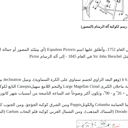
 1752، وأطلق عليها اسم
Equuleus Pictoris
(أي مِسْنَد المصور أو حمالة 
رشل
Sir John Herschel
في العام 1845 - إلى آلة الرسام
Pictor
.
h 6
(وهو البعد الزاوي لجسم سماوي على الكرة السماوية)، وميل
declination
بة ماجلان الكبرى
Large Magellan Cloud
والنجم اللامع سهيل
Canopus
التابع لكوك
ي/يناير.
Columba
والكوثل
Puppis
ومن الشرق كوكبة الجؤجؤ، ومن الجنوب كو
Dorado
(السماك المذهب)، ومن الشمال الغربي كوكبة قلم النحات
Caelum
(الشك