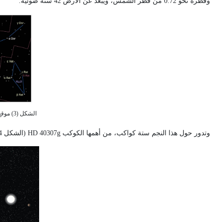
وقطره نحو 0.72 من قطر الشمس، ويبعد عن الأرض 42 سنة ضوئية.
الشكل (3) موقع النجم HD 40307 في كوكبة آلة الرسام
وتدور حول هذا النجم ستة كواكب، من أهمها الكوكب
HD 40307g
(الشكل 4) الذي ترى الأبحاث المنشورة أنه مؤهل لإمكانية وجود الما عليه ومن ثَّم إمكان وجود حياة.