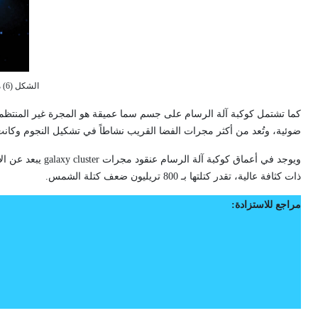
الشكل (6) مسار تيار غازي في المجرة Pictor A
كما تشتمل كوكبة آلة الرسام على جسم سما عميقة هو المجرة غير المنتظم
ضوئية، وتُعد من أكثر مجرات الفضا القريب نشاطاً في تشكيل النجوم وكانت قد بلغت 
ويوجد في أعماق كوكبة آلة الرسام عنقود مجرات
galaxy cluster
يبعد عن الأرض نحو 7 بليون
ذات كثافة عالية، تقدر كتلتها بـ 800 تريليون ضعف كتلة الشمس.
مراجع للاستزادة: