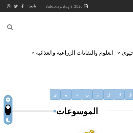
تابعنا:
Saturday, Aug 8, 2026
حيوي
العلوم والتقانات الزراعية والغذائية
ق
ك
ل
م
ن
هـ
و
ي
الموسوعات