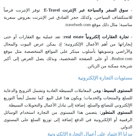
- سوق السفر والسياحة عبر الإنترنت
Travel
-
E
: توفر الإنترنت فرصاً
للاستكشاف السياحي، وكذلك حجز الفنادق عبر الإنترنت بعروض سعرية
مناسبة؛ مثال ذلك موقع travelweb.com.
- تجارة العقارات إلكترونياً
estate
real
:
تعد عملية بيع العقارات أو حتى
إيجاراتها من أهم الأعمال الإلكترونية؛ إذ يمكن عرض البيوت والمحال
والأراضي وتسويقها بأسلوب مبتكر على المواقع المتخصصة مثل موقع
Realtor.com، أو على الصفحة الشخصية، وبذلك يصل العرض إلى أكبر
شريحة ممكنة من الزبائن.
مستويات التجارة الإلكترونية
المستوى البسيط: و
هي المعاملات البسيطة العادية وتشمل الترويج والدعاية
للسلع والمنتجات والخدمات؛ ويكون هذا قبل البيع. كما تشمل أيضاً التوزيع
الإلكتروني للبضائع والسلع، إضافة إلى تبادل الأعمال والتحويلات البسيطة.
المستوى المتطور:
يتضمن هذا المستوى من التجارة استخدام الوسائل
الرقمية أو الإلكترونية في الدفع إضافة إلى توزيع السلع على المستوى
الدولي.
مزايا الاعتماد على أعمال التجارة الإلكترونية