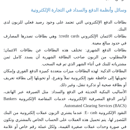
وسائل وأنظمة الدفع والسداد في التجارة الإلكترونية
بطاقات الدفع الإلكتروني التي تعتمد على وجود رصيد فعلي للزبون لدى
البنك.
بطاقات الائتمان الإلكتروني credit cards؛ وهي بطاقات تصدرها المصارف
في حدود مبالغ معينة.
بطاقات الدفع الشهري: تختلف هذه البطاقات عن بطاقات الائتمان؛
فالمطلوب من الزبون صاحب البطاقة الشهرية أن يسدد كامل ثمن
مشترياته للبنك في أثناء الشهر الذي تم فيه السحب.
البطاقات الذكية: لهذه البطاقات ميزات متعددة كميزة الدفع الفوري وإمكان
تحويلها إلى حافظة نقود إلكترونية تملأ وتفرغ، أو تحويلها إلى بطاقة تعريف
أو بطاقة صحية أو تذكرة تنقل، وغير ذلك.
الأساليب البنكية الحديثة في الدفع والسداد: مثل الصيرفة عبر الهاتف،
أوامر الدفع المصرفية الإلكترونية، خدمات المقاصة الإلكترونية Bankers
Automated Clearing Services (BACS).
النقود الإلكترونية E- cash: عندما يشتري الزبون عملات إلكترونية من البنك
المُصدِر لها، يتم تحميل هذه العملات على الحساب الخاص بالمشتري وتكون
في صورة وحدات عملات صغيرة القيمة، ولكل عملة رقم خاص أو علامة