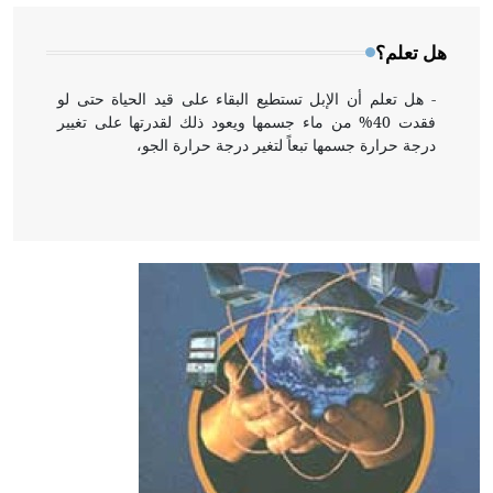
هل تعلم؟
- هل تعلم أن الإبل تستطيع البقاء على قيد الحياة حتى لو
فقدت 40% من ماء جسمها ويعود ذلك لقدرتها على تغيير
درجة حرارة جسمها تبعاً لتغير درجة حرارة الجو،
- هل تعلم أن أبقراط كتب في الطب أربعة مؤلفات هي:
الحكم، الأدلة، تنظيم التغذية، ورسالته في جروح الرأس.
ويعود له الفضل بأنه حرر الطب من الدين والفلسفة.
- هل تعلم أن المرجان إفراز حيواني يتكون في البحر ويتركب
من مادة كربونات الكلسيوم، وهو أحمر أو شديد الحمرة وهو
أجود أنواعه، ويمتاز بكبر الحجم ويسمى الش