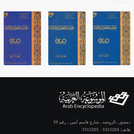
دمشق ـ الروضة ـ شارع قاسم أمين ـ رقم 39
هاتف: 3315204 - 3315205