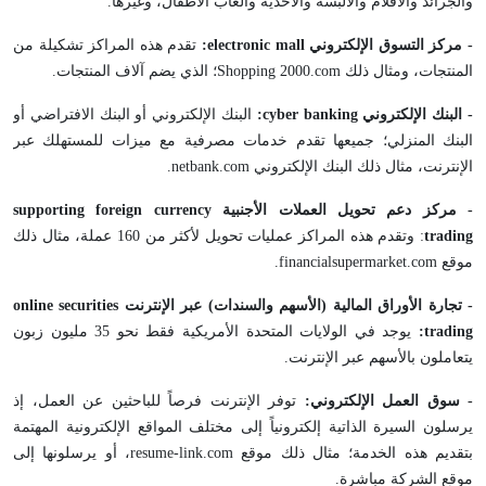
والجرائد والأفلام والألبسة والأحذية وألعاب الأطفال، وغيرها.
- مركز التسوق الإلكتروني
mall
electronic
:
تقدم هذه المراكز تشكيلة من
المنتجات، ومثال ذلك Shopping 2000.com؛ الذي يضم آلاف المنتجات.
- البنك الإلكتروني
banking
cyber
:
البنك الإلكتروني أو البنك الافتراضي أو
البنك المنزلي؛ جميعها تقدم خدمات مصرفية مع ميزات للمستهلك عبر
الإنترنت، مثال ذلك البنك الإلكتروني netbank.com.
- مركز دعم تحويل العملات الأجنبية
currency
foreign
supporting
trading
: وتقدم هذه المراكز عمليات تحويل لأكثر من 160 عملة، مثال ذلك
موقع financialsupermarket.com.
- تجارة الأوراق المالية (الأسهم والسندات) عبر الإنترنت
securities
online
trading
:
يوجد في الولايات المتحدة الأمريكية فقط نحو 35 مليون زبون
يتعاملون بالأسهم عبر الإنترنت.
- سوق العمل الإلكتروني:
توفر الإنترنت فرصاً للباحثين عن العمل، إذ
يرسلون السيرة الذاتية إلكترونياً إلى مختلف المواقع الإلكترونية المهتمة
بتقديم هذه الخدمة؛ مثال ذلك موقع resume-link.com، أو يرسلونها إلى
موقع الشركة مباشرة.