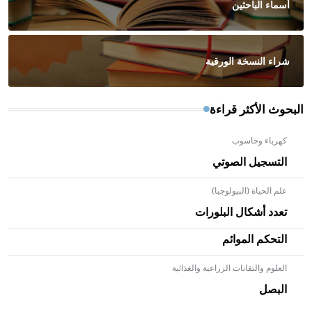
أسماء الباحثين
شراء النسخة الورقية
البحوث الأكثر قراءة
كهرباء وحاسوب
التسجيل الصوتي
علم الحياة (البيولوجيا)
تعدد أشكال البلورات
التحكم الموائم
العلوم والتقانات الزراعية والغذائية
- هل تعلم أن الأبلق نوع من الفنون الهندسية التي ارتبطت
بالعمارة الإسلامية في بلاد الشام ومصر خاصة، حيث يحرص
البصل
المعمار على بناء مداميكه وخاصة في الواجهات